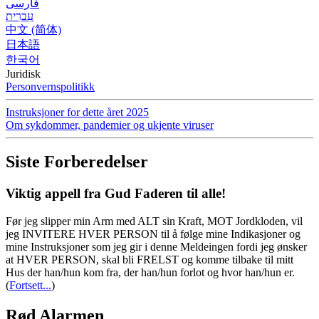
فارسی
עִברִית
中文 (简体)
日本語
한국어
Juridisk
Personvernspolitikk
Instruksjoner for dette året 2025
Om sykdommer, pandemier og ukjente viruser
Siste Forberedelser
Viktig appell fra Gud Faderen til alle!
Før jeg slipper min Arm med ALT sin Kraft, MOT Jordkloden, vil
jeg INVITERE HVER PERSON til å følge mine Indikasjoner og
mine Instruksjoner som jeg gir i denne Meldeingen fordi jeg ønsker
at HVER PERSON, skal bli FRELST og komme tilbake til mitt
Hus der han/hun kom fra, der han/hun forlot og hvor han/hun er.
(
Fortsett...
)
Rød Alarmen