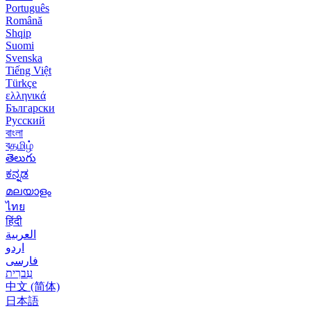
Português
Română
Shqip
Suomi
Svenska
Tiếng Việt
Türkçe
ελληνικά
Български
Русский
বাংলা
বதமிழ்
తెలుగు
ಕನ್ನಡ
മലയാളം
ไทย
हिंदी
العربية
اردو
فارسی
עִברִית
中文 (简体)
日本語