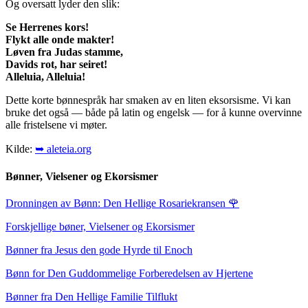
Og oversatt lyder den slik:
Se Herrenes kors!
Flykt alle onde makter!
Løven fra Judas stamme,
Davids rot, har seiret!
Alleluia, Alleluia!
Dette korte bønnespråk har smaken av en liten eksorsisme. Vi kan
bruke det også — både på latin og engelsk — for å kunne overvinne
alle fristelsene vi møter.
Kilde:
➥ aleteia.org
Bønner, Vielsener og Ekorsismer
Dronningen av Bønn: Den Hellige Rosariekransen
🌹
Forskjellige bøner, Vielsener og Ekorsismer
Bønner fra Jesus den gode Hyrde til Enoch
Bønn for Den Guddommelige Forberedelsen av Hjertene
Bønner fra Den Hellige Familie Tilflukt