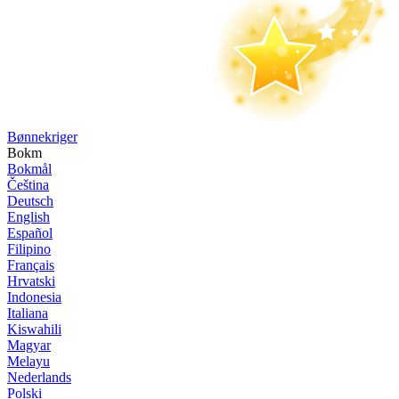
Bønne­kriger
Bokm
Bokmål
Čeština
Deutsch
English
Español
Filipino
Français
Hrvatski
Indonesia
Italiana
Kiswahili
Magyar
Melayu
Nederlands
Polski