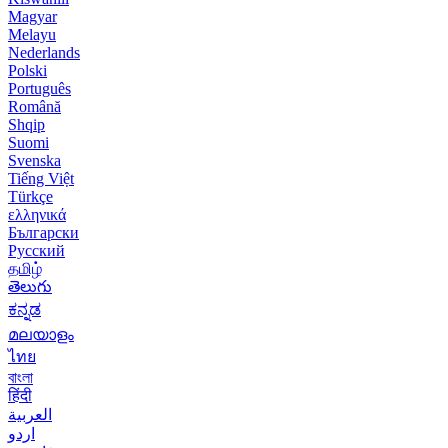
Magyar
Melayu
Nederlands
Polski
Português
Română
Shqip
Suomi
Svenska
Tiếng Việt
Türkçe
ελληνικά
Български
Русский
தமிழ்
తెలుగు
ಕನ್ನಡ
മലയാളം
ไทย
বাংলা
हिंदी
العربية
اردو