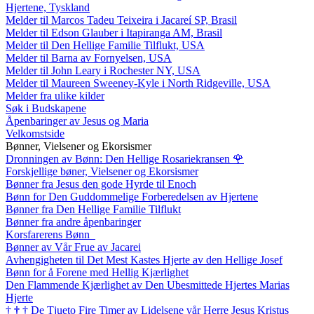
Hjertene, Tyskland
Melder til Marcos Tadeu Teixeira i Jacareí SP, Brasil
Melder til Edson Glauber i Itapiranga AM, Brasil
Melder til Den Hellige Familie Tilflukt, USA
Melder til Barna av Fornyelsen, USA
Melder til John Leary i Rochester NY, USA
Melder til Maureen Sweeney-Kyle i North Ridgeville, USA
Melder fra ulike kilder
Søk i Budskapene
Åpenbaringer av Jesus og Maria
Velkomstside
Bønner, Vielsener og Ekorsismer
Dronningen av Bønn: Den Hellige Rosariekransen
🌹
Forskjellige bøner, Vielsener og Ekorsismer
Bønner fra Jesus den gode Hyrde til Enoch
Bønn for Den Guddommelige Forberedelsen av Hjertene
Bønner fra Den Hellige Familie Tilflukt
Bønner fra andre åpenbaringer
Korsfarerens Bønn
Bønner av Vår Frue av Jacarei
Avhengigheten til Det Mest Kastes Hjerte av den Hellige Josef
Bønn for å Forene med Hellig Kjærlighet
Den Flammende Kjærlighet av Den Ubesmittede Hjertes Marias
Hjerte
†
†
†
De Tjueto Fire Timer av Lidelsene vår Herre Jesus Kristus