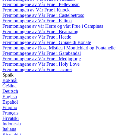
Fremtoningene av Vår Frue i Pellevoisin
Fremtoningen av Vår Frue i Knock
Fremtoningene av Vår Frue i Castelpetroso
Fremtoningene av Vår Frue i Fatima
Fremtoningene av vår Herre og vårt Frue i Campinas
Fremtoningene av Vår Frue i Beauraing
Fremtoningene av Vår Frue i Heede
Fremtoningene av Vår Frue i Ghiaie di Bonate
Fremtoningene av Rosa Mistica i Montichiari og Fontanelle
Fremtoningene av Vår Frue i Garabandal
Fremtoningene av Vår Frue i Medjugorje
Fremtoningene av Vår Frue i Holy Love
Fremtoningene av Vår Frue i Jacarei
Språk
Bokmål
Čeština
Deutsch
English
Español
Filipino
Français
Hrvatski
Indonesia
Italiana
Kiswahili