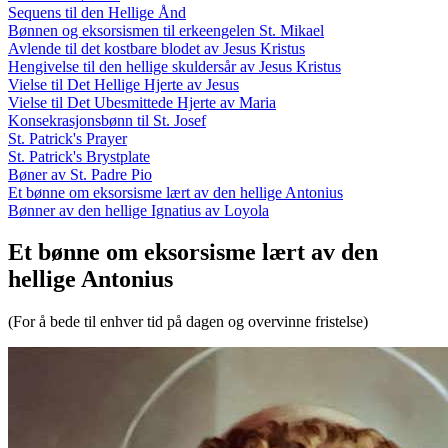
Sequens til den Hellige Ånd
Bønnen og eksorsismen til erkeengelen St. Mikael
Avlende til det kostbare blodet av Jesus Kristus
Hengivelse til den hellige skuldersår av Jesus Kristus
Vielse til Det Hellige Hjerte av Jesus
Vielse til Det Ubesmittede Hjerte av Maria
Konsekrasjonsbønn til St. Josef
St. Patrick's Prayer
St. Patrick's Brystplate
Bøner av St. Padre Pio
Et bønne om eksorsisme lært av den hellige Antonius
Bønner av den hellige Ignatius av Loyola
Et bønne om eksorsisme lært av den
hellige Antonius
(For å bede til enhver tid på dagen og overvinne fristelse)