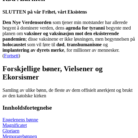
SLUTTEN på vår Frihet, vårt Eksistens
Den Nye Verdensorden
som tjener min motstander har allerede
begynt å dominere verden, dens
agenda for tyranni
begynte med
planen om
vaksiner og vaksinasjon mot den eksisterende
pandemien
; disse vaksinene er ikke løsningen, men begynnelsen på
holocaustet
som vil føre til
død
,
transhumanisme
og
implantering av dyrets merke
, for millioner av mennesker.
(
Fortsett
)
Forskjellige bøner, Vielsener og
Ekorsismer
Samling av ulike bønn, de fleste av dem offisielt anerkjent og brukt
av den katolske kirken
Innholdsfortegnelse
Engelenens bønne
Magnificatet
Gloriaen
Memorarebønnen