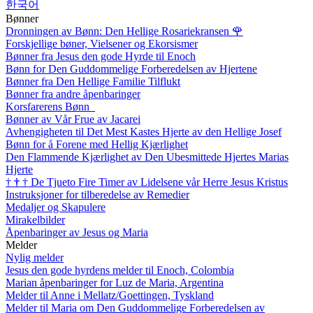
한국어
Bønner
Dronningen av Bønn: Den Hellige Rosariekransen
🌹
Forskjellige bøner, Vielsener og Ekorsismer
Bønner fra Jesus den gode Hyrde til Enoch
Bønn for Den Guddommelige Forberedelsen av Hjertene
Bønner fra Den Hellige Familie Tilflukt
Bønner fra andre åpenbaringer
Korsfarerens Bønn
Bønner av Vår Frue av Jacarei
Avhengigheten til Det Mest Kastes Hjerte av den Hellige Josef
Bønn for å Forene med Hellig Kjærlighet
Den Flammende Kjærlighet av Den Ubesmittede Hjertes Marias
Hjerte
†
†
†
De Tjueto Fire Timer av Lidelsene vår Herre Jesus Kristus
Instruksjoner for tilberedelse av Remedier
Medaljer og Skapulere
Mirakelbilder
Åpenbaringer av Jesus og Maria
Melder
Nylig melder
Jesus den gode hyrdens melder til Enoch, Colombia
Marian åpenbaringer for Luz de Maria, Argentina
Melder til Anne i Mellatz/Goettingen, Tyskland
Melder til Maria om Den Guddommelige Forberedelsen av