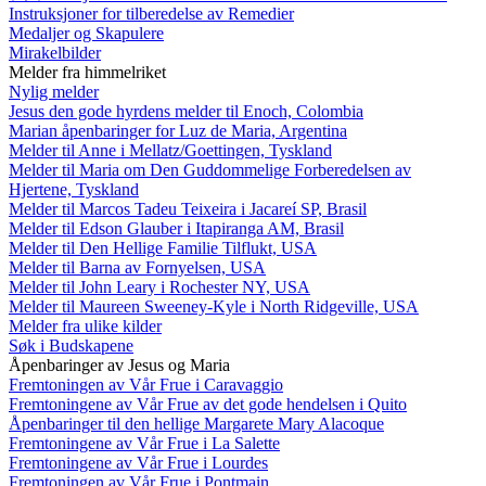
Instruksjoner for tilberedelse av Remedier
Medaljer og Skapulere
Mirakelbilder
Melder fra himmelriket
Nylig melder
Jesus den gode hyrdens melder til Enoch, Colombia
Marian åpenbaringer for Luz de Maria, Argentina
Melder til Anne i Mellatz/Goettingen, Tyskland
Melder til Maria om Den Guddommelige Forberedelsen av
Hjertene, Tyskland
Melder til Marcos Tadeu Teixeira i Jacareí SP, Brasil
Melder til Edson Glauber i Itapiranga AM, Brasil
Melder til Den Hellige Familie Tilflukt, USA
Melder til Barna av Fornyelsen, USA
Melder til John Leary i Rochester NY, USA
Melder til Maureen Sweeney-Kyle i North Ridgeville, USA
Melder fra ulike kilder
Søk i Budskapene
Åpenbaringer av Jesus og Maria
Fremtoningen av Vår Frue i Caravaggio
Fremtoningene av Vår Frue av det gode hendelsen i Quito
Åpenbaringer til den hellige Margarete Mary Alacoque
Fremtoningene av Vår Frue i La Salette
Fremtoningene av Vår Frue i Lourdes
Fremtoningen av Vår Frue i Pontmain