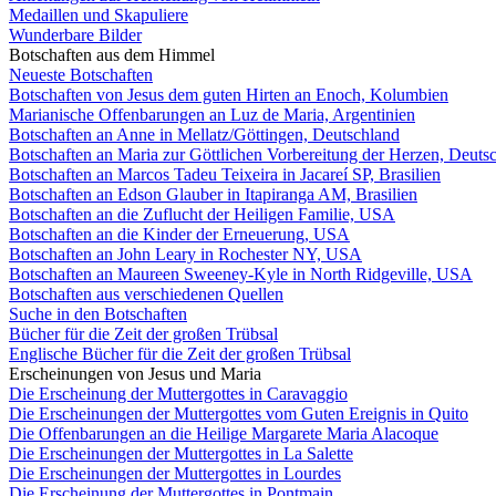
Medaillen und Skapuliere
Wunderbare Bilder
Botschaften aus dem Himmel
Neueste Botschaften
Botschaften von Jesus dem guten Hirten an Enoch, Kolumbien
Marianische Offenbarungen an Luz de Maria, Argentinien
Botschaften an Anne in Mellatz/Göttingen, Deutschland
Botschaften an Maria zur Göttlichen Vorbereitung der Herzen, Deuts
Botschaften an Marcos Tadeu Teixeira in Jacareí SP, Brasilien
Botschaften an Edson Glauber in Itapiranga AM, Brasilien
Botschaften an die Zuflucht der Heiligen Familie, USA
Botschaften an die Kinder der Erneuerung, USA
Botschaften an John Leary in Rochester NY, USA
Botschaften an Maureen Sweeney-Kyle in North Ridgeville, USA
Botschaften aus verschiedenen Quellen
Suche in den Botschaften
Bücher für die Zeit der großen Trübsal
Englische Bücher für die Zeit der großen Trübsal
Erscheinungen von Jesus und Maria
Die Erscheinung der Muttergottes in Caravaggio
Die Erscheinungen der Muttergottes vom Guten Ereignis in Quito
Die Offenbarungen an die Heilige Margarete Maria Alacoque
Die Erscheinungen der Muttergottes in La Salette
Die Erscheinungen der Muttergottes in Lourdes
Die Erscheinung der Muttergottes in Pontmain