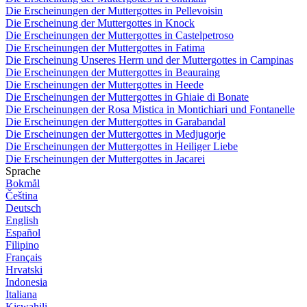
Die Erscheinungen der Muttergottes in Pellevoisin
Die Erscheinung der Muttergottes in Knock
Die Erscheinungen der Muttergottes in Castelpetroso
Die Erscheinungen der Muttergottes in Fatima
Die Erscheinung Unseres Herrn und der Muttergottes in Campinas
Die Erscheinungen der Muttergottes in Beauraing
Die Erscheinungen der Muttergottes in Heede
Die Erscheinungen der Muttergottes in Ghiaie di Bonate
Die Erscheinungen der Rosa Mistica in Montichiari und Fontanelle
Die Erscheinungen der Muttergottes in Garabandal
Die Erscheinungen der Muttergottes in Medjugorje
Die Erscheinungen der Muttergottes in Heiliger Liebe
Die Erscheinungen der Muttergottes in Jacarei
Sprache
Bokmål
Čeština
Deutsch
English
Español
Filipino
Français
Hrvatski
Indonesia
Italiana
Kiswahili