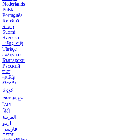
Nederlands
Polski
Português
Română
Shqip
Suomi
Svenska
Tiếng Việt
Türkçe
ελληνικά
Български
Русский
বাংলা
বதமிழ்
తెలుగు
ಕನ್ನಡ
മലയാളം
ไทย
हिंदी
العربية
اردو
فارسی
עִברִית