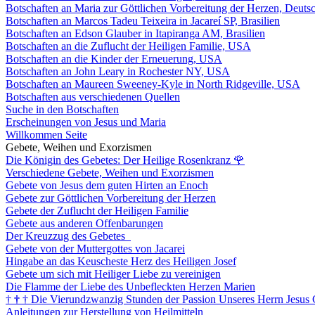
Botschaften an Maria zur Göttlichen Vorbereitung der Herzen, Deuts
Botschaften an Marcos Tadeu Teixeira in Jacareí SP, Brasilien
Botschaften an Edson Glauber in Itapiranga AM, Brasilien
Botschaften an die Zuflucht der Heiligen Familie, USA
Botschaften an die Kinder der Erneuerung, USA
Botschaften an John Leary in Rochester NY, USA
Botschaften an Maureen Sweeney-Kyle in North Ridgeville, USA
Botschaften aus verschiedenen Quellen
Suche in den Botschaften
Erscheinungen von Jesus und Maria
Willkommen Seite
Gebete, Weihen und Exorzismen
Die Königin des Gebetes: Der Heilige Rosenkranz
🌹
Verschiedene Gebete, Weihen und Exorzismen
Gebete von Jesus dem guten Hirten an Enoch
Gebete zur Göttlichen Vorbereitung der Herzen
Gebete der Zuflucht der Heiligen Familie
Gebete aus anderen Offenbarungen
Der Kreuzzug des Gebetes
Gebete von der Muttergottes von Jacarei
Hingabe an das Keuscheste Herz des Heiligen Josef
Gebete um sich mit Heiliger Liebe zu vereinigen
Die Flamme der Liebe des Unbefleckten Herzen Marien
†
†
†
Die Vierundzwanzig Stunden der Passion Unseres Herrn Jesus 
Anleitungen zur Herstellung von Heilmitteln