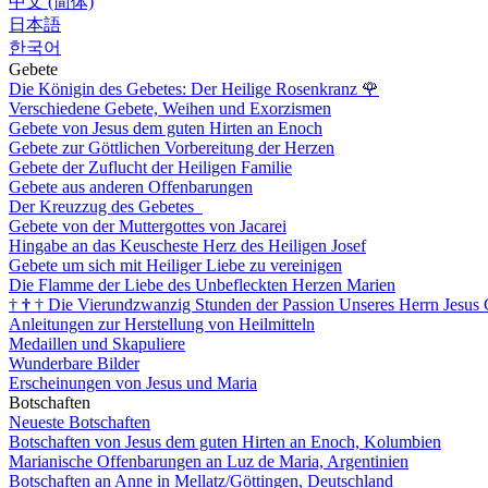
中文 (简体)
日本語
한국어
Gebete
Die Königin des Gebetes: Der Heilige Rosenkranz
🌹
Verschiedene Gebete, Weihen und Exorzismen
Gebete von Jesus dem guten Hirten an Enoch
Gebete zur Göttlichen Vorbereitung der Herzen
Gebete der Zuflucht der Heiligen Familie
Gebete aus anderen Offenbarungen
Der Kreuzzug des Gebetes
Gebete von der Muttergottes von Jacarei
Hingabe an das Keuscheste Herz des Heiligen Josef
Gebete um sich mit Heiliger Liebe zu vereinigen
Die Flamme der Liebe des Unbefleckten Herzen Marien
†
†
†
Die Vierundzwanzig Stunden der Passion Unseres Herrn Jesus 
Anleitungen zur Herstellung von Heilmitteln
Medaillen und Skapuliere
Wunderbare Bilder
Erscheinungen von Jesus und Maria
Botschaften
Neueste Botschaften
Botschaften von Jesus dem guten Hirten an Enoch, Kolumbien
Marianische Offenbarungen an Luz de Maria, Argentinien
Botschaften an Anne in Mellatz/Göttingen, Deutschland