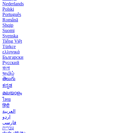
Nederlands
Polski
Português
Română
Shqip
Suomi
Svenska
Tiếng Việt
Türkçe
ελληνικά
Български
Русский
বাংলা
বதமிழ்
తెలుగు
ಕನ್ನಡ
മലയാളം
ไทย
हिंदी
العربية
اردو
فارسی
עִברִית