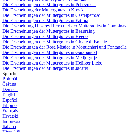
Die Erscheinungen der Muttergottes in Pellevoisin
Die Erscheinung der Muttergottes in Knock
Die Erscheinungen der Muttergottes in Castelpetroso
Die Erscheinungen der Muttergottes in Fatima
Die Erscheinung Unseres Herrn und der Muttergottes in Campinas
Die Erscheinungen der Muttergottes in Beauraing
Die Erscheinungen der Muttergottes in Heede
Die Erscheinungen der Muttergottes in Ghiaie di Bonate
Die Erscheinungen der Rosa Mistica in Montichiari und Fontanelle
Die Erscheinungen der Muttergottes in Garabandal
Die Erscheinungen der Muttergottes in Medjugorje
Die Erscheinungen der Muttergottes in Heiliger Liebe
Die Erscheinungen der Muttergottes in Jacarei
Sprache
Bokmål
Čeština
Deutsch
English
Español
Filipino
Français
Hrvatski
Indonesia
Italiana
Kiswahili