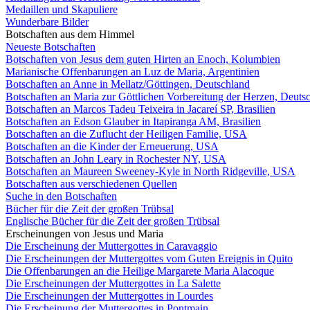
Medaillen und Skapuliere
Wunderbare Bilder
Botschaften aus dem Himmel
Neueste Botschaften
Botschaften von Jesus dem guten Hirten an Enoch, Kolumbien
Marianische Offenbarungen an Luz de Maria, Argentinien
Botschaften an Anne in Mellatz/Göttingen, Deutschland
Botschaften an Maria zur Göttlichen Vorbereitung der Herzen, Deuts
Botschaften an Marcos Tadeu Teixeira in Jacareí SP, Brasilien
Botschaften an Edson Glauber in Itapiranga AM, Brasilien
Botschaften an die Zuflucht der Heiligen Familie, USA
Botschaften an die Kinder der Erneuerung, USA
Botschaften an John Leary in Rochester NY, USA
Botschaften an Maureen Sweeney-Kyle in North Ridgeville, USA
Botschaften aus verschiedenen Quellen
Suche in den Botschaften
Bücher für die Zeit der großen Trübsal
Englische Bücher für die Zeit der großen Trübsal
Erscheinungen von Jesus und Maria
Die Erscheinung der Muttergottes in Caravaggio
Die Erscheinungen der Muttergottes vom Guten Ereignis in Quito
Die Offenbarungen an die Heilige Margarete Maria Alacoque
Die Erscheinungen der Muttergottes in La Salette
Die Erscheinungen der Muttergottes in Lourdes
Die Erscheinung der Muttergottes in Pontmain