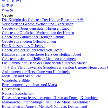
中文 (简体)
日本語
한국어
Gebete
Die Königin des Gebetes: Der Heilige Rosenkranz
🌹
Verschiedene Gebete, Weihen und Exorzismen
Gebete von Jesus dem guten Hirten an Enoch
Gebete zur Göttlichen Vorbereitung der Herzen
Gebete der Zuflucht der Heiligen Familie
Gebete aus anderen Offenbarungen
Der Kreuzzug des Gebetes
Gebete von der Muttergottes von Jacarei
Hingabe an das Keuscheste Herz des Heiligen Josef
Gebete um sich mit Heiliger Liebe zu vereinigen
Die Flamme der Liebe des Unbefleckten Herzen Marien
†
†
†
Die Vierundzwanzig Stunden der Passion Unseres Herrn Jesus 
Anleitungen zur Herstellung von Heilmitteln
Medaillen und Skapuliere
Wunderbare Bilder
Erscheinungen von Jesus und Maria
Botschaften
Neueste Botschaften
Botschaften von Jesus dem guten Hirten an Enoch, Kolumbien
Marianische Offenbarungen an Luz de Maria, Argentinien
Botschaften an Anne in Mellatz/Göttingen, Deutschland