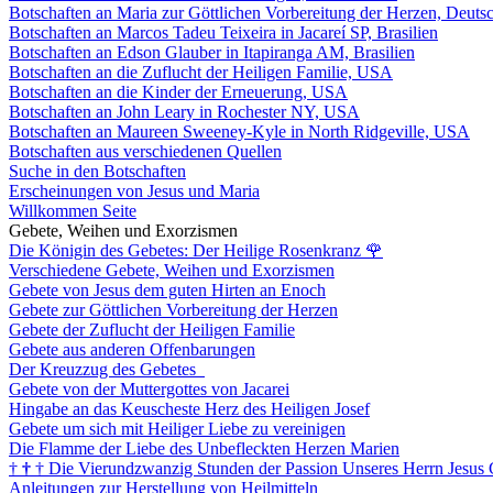
Botschaften an Maria zur Göttlichen Vorbereitung der Herzen, Deuts
Botschaften an Marcos Tadeu Teixeira in Jacareí SP, Brasilien
Botschaften an Edson Glauber in Itapiranga AM, Brasilien
Botschaften an die Zuflucht der Heiligen Familie, USA
Botschaften an die Kinder der Erneuerung, USA
Botschaften an John Leary in Rochester NY, USA
Botschaften an Maureen Sweeney-Kyle in North Ridgeville, USA
Botschaften aus verschiedenen Quellen
Suche in den Botschaften
Erscheinungen von Jesus und Maria
Willkommen Seite
Gebete, Weihen und Exorzismen
Die Königin des Gebetes: Der Heilige Rosenkranz
🌹
Verschiedene Gebete, Weihen und Exorzismen
Gebete von Jesus dem guten Hirten an Enoch
Gebete zur Göttlichen Vorbereitung der Herzen
Gebete der Zuflucht der Heiligen Familie
Gebete aus anderen Offenbarungen
Der Kreuzzug des Gebetes
Gebete von der Muttergottes von Jacarei
Hingabe an das Keuscheste Herz des Heiligen Josef
Gebete um sich mit Heiliger Liebe zu vereinigen
Die Flamme der Liebe des Unbefleckten Herzen Marien
†
†
†
Die Vierundzwanzig Stunden der Passion Unseres Herrn Jesus 
Anleitungen zur Herstellung von Heilmitteln