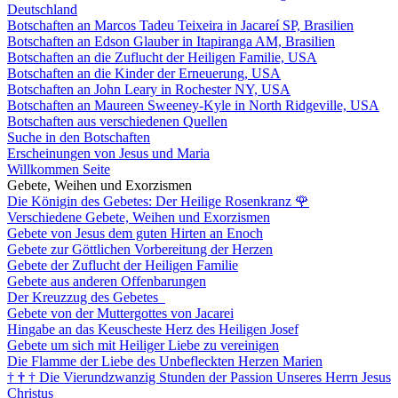
Deutschland
Botschaften an Marcos Tadeu Teixeira in Jacareí SP, Brasilien
Botschaften an Edson Glauber in Itapiranga AM, Brasilien
Botschaften an die Zuflucht der Heiligen Familie, USA
Botschaften an die Kinder der Erneuerung, USA
Botschaften an John Leary in Rochester NY, USA
Botschaften an Maureen Sweeney-Kyle in North Ridgeville, USA
Botschaften aus verschiedenen Quellen
Suche in den Botschaften
Erscheinungen von Jesus und Maria
Willkommen Seite
Gebete, Weihen und Exorzismen
Die Königin des Gebetes: Der Heilige Rosenkranz
🌹
Verschiedene Gebete, Weihen und Exorzismen
Gebete von Jesus dem guten Hirten an Enoch
Gebete zur Göttlichen Vorbereitung der Herzen
Gebete der Zuflucht der Heiligen Familie
Gebete aus anderen Offenbarungen
Der Kreuzzug des Gebetes
Gebete von der Muttergottes von Jacarei
Hingabe an das Keuscheste Herz des Heiligen Josef
Gebete um sich mit Heiliger Liebe zu vereinigen
Die Flamme der Liebe des Unbefleckten Herzen Marien
†
†
†
Die Vierundzwanzig Stunden der Passion Unseres Herrn Jesus
Christus