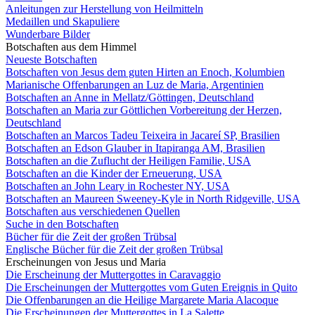
Anleitungen zur Herstellung von Heilmitteln
Medaillen und Skapuliere
Wunderbare Bilder
Botschaften aus dem Himmel
Neueste Botschaften
Botschaften von Jesus dem guten Hirten an Enoch, Kolumbien
Marianische Offenbarungen an Luz de Maria, Argentinien
Botschaften an Anne in Mellatz/Göttingen, Deutschland
Botschaften an Maria zur Göttlichen Vorbereitung der Herzen,
Deutschland
Botschaften an Marcos Tadeu Teixeira in Jacareí SP, Brasilien
Botschaften an Edson Glauber in Itapiranga AM, Brasilien
Botschaften an die Zuflucht der Heiligen Familie, USA
Botschaften an die Kinder der Erneuerung, USA
Botschaften an John Leary in Rochester NY, USA
Botschaften an Maureen Sweeney-Kyle in North Ridgeville, USA
Botschaften aus verschiedenen Quellen
Suche in den Botschaften
Bücher für die Zeit der großen Trübsal
Englische Bücher für die Zeit der großen Trübsal
Erscheinungen von Jesus und Maria
Die Erscheinung der Muttergottes in Caravaggio
Die Erscheinungen der Muttergottes vom Guten Ereignis in Quito
Die Offenbarungen an die Heilige Margarete Maria Alacoque
Die Erscheinungen der Muttergottes in La Salette