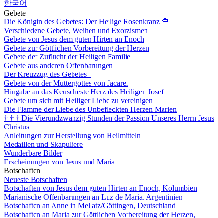
한국어
Gebete
Die Königin des Gebetes: Der Heilige Rosenkranz
🌹
Verschiedene Gebete, Weihen und Exorzismen
Gebete von Jesus dem guten Hirten an Enoch
Gebete zur Göttlichen Vorbereitung der Herzen
Gebete der Zuflucht der Heiligen Familie
Gebete aus anderen Offenbarungen
Der Kreuzzug des Gebetes
Gebete von der Muttergottes von Jacarei
Hingabe an das Keuscheste Herz des Heiligen Josef
Gebete um sich mit Heiliger Liebe zu vereinigen
Die Flamme der Liebe des Unbefleckten Herzen Marien
†
†
†
Die Vierundzwanzig Stunden der Passion Unseres Herrn Jesus
Christus
Anleitungen zur Herstellung von Heilmitteln
Medaillen und Skapuliere
Wunderbare Bilder
Erscheinungen von Jesus und Maria
Botschaften
Neueste Botschaften
Botschaften von Jesus dem guten Hirten an Enoch, Kolumbien
Marianische Offenbarungen an Luz de Maria, Argentinien
Botschaften an Anne in Mellatz/Göttingen, Deutschland
Botschaften an Maria zur Göttlichen Vorbereitung der Herzen,