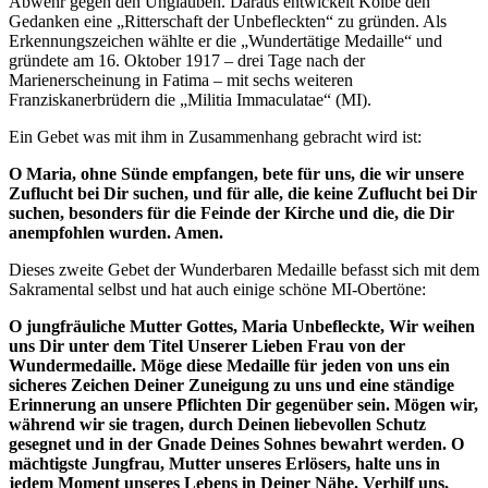
Abwehr gegen den Unglauben. Daraus entwickelt Kolbe den
Gedanken eine „Ritterschaft der Unbefleckten“ zu gründen. Als
Erkennungszeichen wählte er die „Wundertätige Medaille“ und
gründete am 16. Oktober 1917 – drei Tage nach der
Marienerscheinung in Fatima – mit sechs weiteren
Franziskanerbrüdern die „Militia Immaculatae“ (MI).
Ein Gebet was mit ihm in Zusammenhang gebracht wird ist:
O Maria, ohne Sünde empfangen, bete für uns, die wir unsere
Zuflucht bei Dir suchen, und für alle, die keine Zuflucht bei Dir
suchen, besonders für die Feinde der Kirche und die, die Dir
anempfohlen wurden. Amen.
Dieses zweite Gebet der Wunderbaren Medaille befasst sich mit dem
Sakramental selbst und hat auch einige schöne MI-Obertöne:
O jungfräuliche Mutter Gottes, Maria Unbefleckte, Wir weihen
uns Dir unter dem Titel Unserer Lieben Frau von der
Wundermedaille. Möge diese Medaille für jeden von uns ein
sicheres Zeichen Deiner Zuneigung zu uns und eine ständige
Erinnerung an unsere Pflichten Dir gegenüber sein. Mögen wir,
während wir sie tragen, durch Deinen liebevollen Schutz
gesegnet und in der Gnade Deines Sohnes bewahrt werden. O
mächtigste Jungfrau, Mutter unseres Erlösers, halte uns in
jedem Moment unseres Lebens in Deiner Nähe. Verhilf uns,