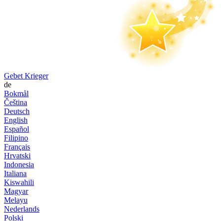
Gebet Krieger
de
Bokmål
Čeština
Deutsch
English
Español
Filipino
Français
Hrvatski
Indonesia
Italiana
Kiswahili
Magyar
Melayu
Nederlands
Polski