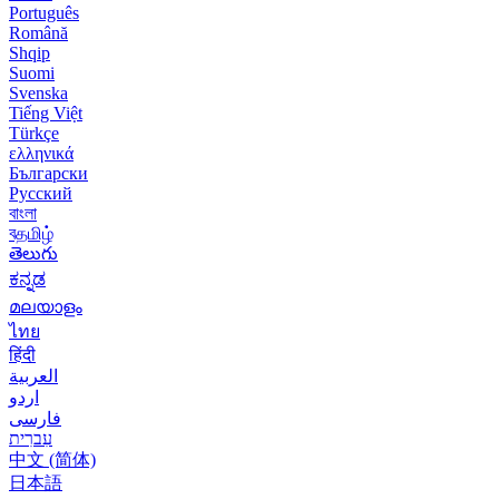
Português
Română
Shqip
Suomi
Svenska
Tiếng Việt
Türkçe
ελληνικά
Български
Русский
বাংলা
বதமிழ்
తెలుగు
ಕನ್ನಡ
മലയാളം
ไทย
हिंदी
العربية
اردو
فارسی
עִברִית
中文 (简体)
日本語