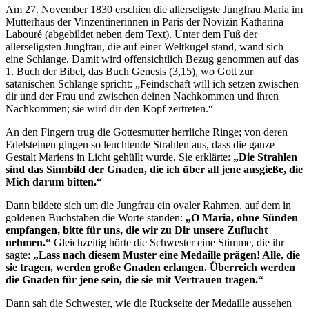
Am 27. November 1830 erschien die allerseligste Jungfrau Maria im
Mutterhaus der Vinzentinerinnen in Paris der Novizin Katharina
Labouré (abgebildet neben dem Text). Unter dem Fuß der
allerseligsten Jungfrau, die auf einer Weltkugel stand, wand sich
eine Schlange. Damit wird offensichtlich Bezug genommen auf das
1. Buch der Bibel, das Buch Genesis (3,15), wo Gott zur
satanischen Schlange spricht: „Feindschaft will ich setzen zwischen
dir und der Frau und zwischen deinen Nachkommen und ihren
Nachkommen; sie wird dir den Kopf zertreten.“
An den Fingern trug die Gottesmutter herrliche Ringe; von deren
Edelsteinen gingen so leuchtende Strahlen aus, dass die ganze
Gestalt Mariens in Licht gehüllt wurde. Sie erklärte:
„Die Strahlen
sind das Sinnbild der Gnaden, die ich über all jene ausgieße, die
Mich darum bitten.“
Dann bildete sich um die Jungfrau ein ovaler Rahmen, auf dem in
goldenen Buchstaben die Worte standen:
„O Maria, ohne Sünden
empfangen, bitte für uns, die wir zu Dir unsere Zuflucht
nehmen.“
Gleichzeitig hörte die Schwester eine Stimme, die ihr
sagte:
„Lass nach diesem Muster eine Medaille prägen! Alle, die
sie tragen, werden große Gnaden erlangen. Überreich werden
die Gnaden für jene sein, die sie mit Vertrauen tragen.“
Dann sah die Schwester, wie die Rückseite der Medaille aussehen