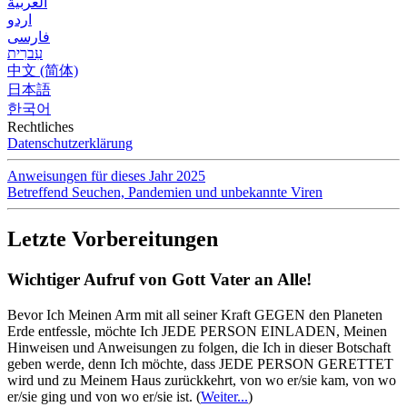
العربية
اردو
فارسی
עִברִית
中文 (简体)
日本語
한국어
Rechtliches
Datenschutzerklärung
Anweisungen für dieses Jahr 2025
Betreffend Seuchen, Pandemien und unbekannte Viren
Letzte Vorbereitungen
Wichtiger Aufruf von Gott Vater an Alle!
Bevor Ich Meinen Arm mit all seiner Kraft GEGEN den Planeten
Erde entfessle, möchte Ich JEDE PERSON EINLADEN, Meinen
Hinweisen und Anweisungen zu folgen, die Ich in dieser Botschaft
geben werde, denn Ich möchte, dass JEDE PERSON GERETTET
wird und zu Meinem Haus zurückkehrt, von wo er/sie kam, von wo
er/sie ging und von wo er/sie ist.
(
Weiter...
)