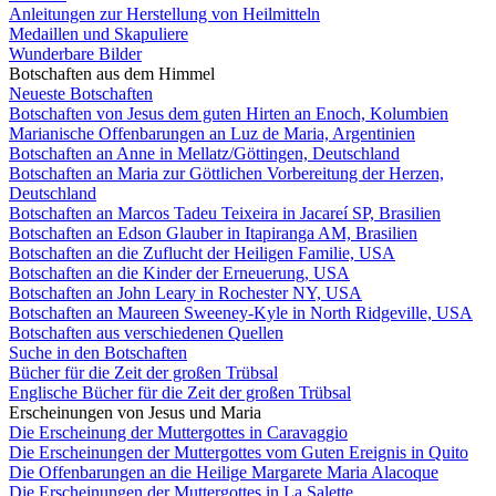
Anleitungen zur Herstellung von Heilmitteln
Medaillen und Skapuliere
Wunderbare Bilder
Botschaften aus dem Himmel
Neueste Botschaften
Botschaften von Jesus dem guten Hirten an Enoch, Kolumbien
Marianische Offenbarungen an Luz de Maria, Argentinien
Botschaften an Anne in Mellatz/Göttingen, Deutschland
Botschaften an Maria zur Göttlichen Vorbereitung der Herzen,
Deutschland
Botschaften an Marcos Tadeu Teixeira in Jacareí SP, Brasilien
Botschaften an Edson Glauber in Itapiranga AM, Brasilien
Botschaften an die Zuflucht der Heiligen Familie, USA
Botschaften an die Kinder der Erneuerung, USA
Botschaften an John Leary in Rochester NY, USA
Botschaften an Maureen Sweeney-Kyle in North Ridgeville, USA
Botschaften aus verschiedenen Quellen
Suche in den Botschaften
Bücher für die Zeit der großen Trübsal
Englische Bücher für die Zeit der großen Trübsal
Erscheinungen von Jesus und Maria
Die Erscheinung der Muttergottes in Caravaggio
Die Erscheinungen der Muttergottes vom Guten Ereignis in Quito
Die Offenbarungen an die Heilige Margarete Maria Alacoque
Die Erscheinungen der Muttergottes in La Salette