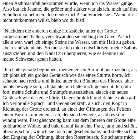
einen Asthmaanfall bekommen würde, wenn ich ins Wasser ginge.
Also bat ich Jeanne, die größer und stärker war als ich, mich auf ihre
Schultern zu nehmen. 'Ich denke nicht!', antwortete sie - 'Wenn du
nicht mitkommen willst, bleib wo du bist!'.
"Nachdem die anderen einige Holzstücke unter der Grotte
aufgesammelt hatten, verschwanden sie entlang der Gave. Als ich
allein war, warf ich einige Steine ins Wasser, um mir Halt zu geben,
aber es nützte nichts. So musste ich mich entschließen, meine Sabots
auszuziehen und den Kanal zu überqueren, wie es Jeanne und
meine Schwester getan hatten.
"Ich hatte gerade begonnen, meinen ersten Strumpf auszuziehen, als
ich plötzlich ein großes Geräusch wie das eines Sturms hörte. Ich
schaute nach rechts und links, unter den Bäumen des Flusses, aber
nichts bewegte sich; ich dachte, ich hätte mich getäuscht. Ich fuhr
fort, meine Schuhe und Strümpfe auszuziehen, als ich ein neues
Geräusch wie das erste hörte. Da erschrak ich und richtete mich auf.
Ich verlor alle Sprach- und Gedankenkraft, als ich, den Kopf in
Richtung der Grotte drehend, an einer der Öffnungen des Felsens
einen Busch - nur einen - sah, der sich bewegte, als ob es sehr
windig wäre. Fast gleichzeitig kam aus dem Inneren der Grotte eine
goldfarbene Wolke, und bald darauf kam eine Frau, jung und schön,
überaus schön, wie ich sie noch nie gesehen hatte, und stellte sich an
den Eingang der Öffnung, über den Rosenbusch. Sie schaute mich