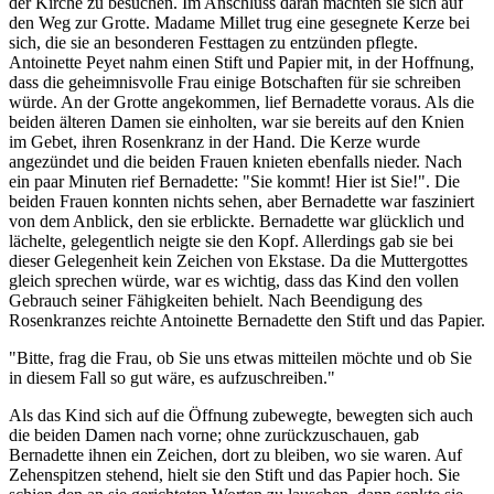
der Kirche zu besuchen. Im Anschluss daran machten sie sich auf
den Weg zur Grotte. Madame Millet trug eine gesegnete Kerze bei
sich, die sie an besonderen Festtagen zu entzünden pflegte.
Antoinette Peyet nahm einen Stift und Papier mit, in der Hoffnung,
dass die geheimnisvolle Frau einige Botschaften für sie schreiben
würde. An der Grotte angekommen, lief Bernadette voraus. Als die
beiden älteren Damen sie einholten, war sie bereits auf den Knien
im Gebet, ihren Rosenkranz in der Hand. Die Kerze wurde
angezündet und die beiden Frauen knieten ebenfalls nieder. Nach
ein paar Minuten rief Bernadette: "Sie kommt! Hier ist Sie!". Die
beiden Frauen konnten nichts sehen, aber Bernadette war fasziniert
von dem Anblick, den sie erblickte. Bernadette war glücklich und
lächelte, gelegentlich neigte sie den Kopf. Allerdings gab sie bei
dieser Gelegenheit kein Zeichen von Ekstase. Da die Muttergottes
gleich sprechen würde, war es wichtig, dass das Kind den vollen
Gebrauch seiner Fähigkeiten behielt. Nach Beendigung des
Rosenkranzes reichte Antoinette Bernadette den Stift und das Papier.
"Bitte, frag die Frau, ob Sie uns etwas mitteilen möchte und ob Sie
in diesem Fall so gut wäre, es aufzuschreiben."
Als das Kind sich auf die Öffnung zubewegte, bewegten sich auch
die beiden Damen nach vorne; ohne zurückzuschauen, gab
Bernadette ihnen ein Zeichen, dort zu bleiben, wo sie waren. Auf
Zehenspitzen stehend, hielt sie den Stift und das Papier hoch. Sie