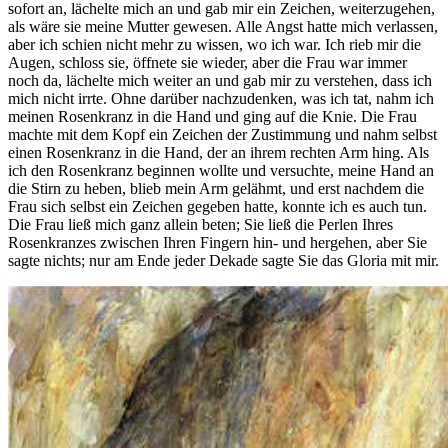
sofort an, lächelte mich an und gab mir ein Zeichen, weiterzugehen,
als wäre sie meine Mutter gewesen. Alle Angst hatte mich verlassen,
aber ich schien nicht mehr zu wissen, wo ich war. Ich rieb mir die
Augen, schloss sie, öffnete sie wieder, aber die Frau war immer
noch da, lächelte mich weiter an und gab mir zu verstehen, dass ich
mich nicht irrte. Ohne darüber nachzudenken, was ich tat, nahm ich
meinen Rosenkranz in die Hand und ging auf die Knie. Die Frau
machte mit dem Kopf ein Zeichen der Zustimmung und nahm selbst
einen Rosenkranz in die Hand, der an ihrem rechten Arm hing. Als
ich den Rosenkranz beginnen wollte und versuchte, meine Hand an
die Stirn zu heben, blieb mein Arm gelähmt, und erst nachdem die
Frau sich selbst ein Zeichen gegeben hatte, konnte ich es auch tun.
Die Frau ließ mich ganz allein beten; Sie ließ die Perlen Ihres
Rosenkranzes zwischen Ihren Fingern hin- und hergehen, aber Sie
sagte nichts; nur am Ende jeder Dekade sagte Sie das Gloria mit mir.