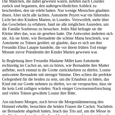
Die Mädchen, die dabei gewesen waren, kehrten nach Lourdes
zurück und begannen, den außergewöhnlichen Anblick zu
beschreiben, den sie erlebt hatten. Nur wenige Menschen glaubten
ihnen. Aber nicht alle lachten. Antoinette Peyret war ein führendes
Licht bei den Kindern Marien, in Lourdes. Verzweifelt, mehr über
das Geschehen zu erfahren, fand sie alle möglichen Ausreden, um
die Familie Soubirous zu besuchen. Jedes Mal befragte sie die
Kleine über das, was sie gesehen hatte. Die Antworten änderten sich
nie. Als sie hörte, wie Bernadette die schöne Maria beschrieb, war
Antoinette zu Tränen gerührt; sie glaubte, dass es sich um ihre
Freundin Elisa Latapie handelte, die vor ihrem frühen Tod einige
Monate zuvor Präsidentin der Kinder Marien gewesen war.
In Begleitung ihrer Freundin Madame Millet kam Antoinette
rechtzeitig im Cachot an, um zu hören, wie Bernadette ihre Mutter
anflehte, noch einmal in die Grotte zurückkehren zu dürfen. Louise
antwortete Bernadette mit strenger Stimme. Dies schien die perfekte
Gelegenheit für die beiden zu sein, um die Erlaubnis zu bitten, das
Kind mit zur Grotte nehmen zu dürfen, wo sie versprachen, dass sie
ihr kein Leid zufügen würden. Nach einiger Gewissenserforschung
und vielen Tränen gewährte Louise ihre Bitte.
Am nächsten Morgen, noch bevor die Morgendämmerung den
Himmel erhellte, besuchten die beiden Frauen die Cachot. Nachdem
sie Bernadette abgeholt hatten, brach das Trio auf, um die Messe in