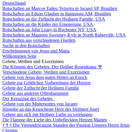
Deutschland
Botschaften an Marcos Tadeu Teixeira in Jacareí SP, Brasilien
Botschaften an Edson Glauber in Itapiranga AM, Brasilien
Botschaften an die Zuflucht der Heiligen Familie, USA
Botschaften an die Kinder der Erneuerung, USA
Botschaften an John Leary in Rochester NY, USA
Botschaften an Maureen Sweeney-Kyle in North Ridgeville, USA
Botschaften aus verschiedenen Quellen
Suche in den Botschaften
Erscheinungen von Jesus und Maria
Willkommen Seite
Gebete, Weihen und Exorzismen
Die Königin des Gebetes: Der Heilige Rosenkranz
🌹
Verschiedene Gebete, Weihen und Exorzismen
Gebete von Jesus dem guten Hirten an Enoch
Gebete zur Göttlichen Vorbereitung der Herzen
Gebete der Zuflucht der Heiligen Familie
Gebete aus anderen Offenbarungen
Der Kreuzzug des Gebetes
Gebete von der Muttergottes von Jacarei
Hingabe an das Keuscheste Herz des Heiligen Josef
Gebete um sich mit Heiliger Liebe zu vereinigen
Die Flamme der Liebe des Unbefleckten Herzen Marien
†
†
†
Die Vierundzwanzig Stunden der Passion Unseres Herrn Jesus
Christus