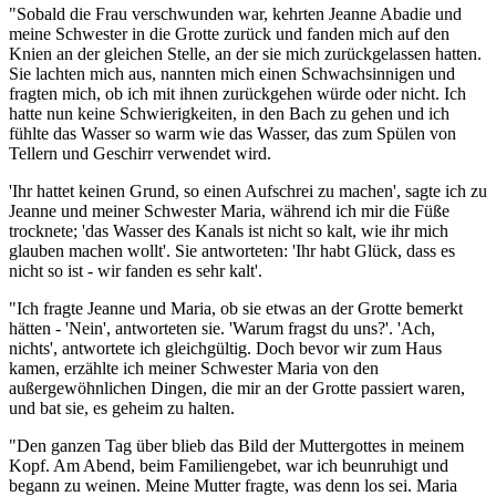
"Sobald die Frau verschwunden war, kehrten Jeanne Abadie und
meine Schwester in die Grotte zurück und fanden mich auf den
Knien an der gleichen Stelle, an der sie mich zurückgelassen hatten.
Sie lachten mich aus, nannten mich einen Schwachsinnigen und
fragten mich, ob ich mit ihnen zurückgehen würde oder nicht. Ich
hatte nun keine Schwierigkeiten, in den Bach zu gehen und ich
fühlte das Wasser so warm wie das Wasser, das zum Spülen von
Tellern und Geschirr verwendet wird.
'Ihr hattet keinen Grund, so einen Aufschrei zu machen', sagte ich zu
Jeanne und meiner Schwester Maria, während ich mir die Füße
trocknete; 'das Wasser des Kanals ist nicht so kalt, wie ihr mich
glauben machen wollt'. Sie antworteten: 'Ihr habt Glück, dass es
nicht so ist - wir fanden es sehr kalt'.
"Ich fragte Jeanne und Maria, ob sie etwas an der Grotte bemerkt
hätten - 'Nein', antworteten sie. 'Warum fragst du uns?'. 'Ach,
nichts', antwortete ich gleichgültig. Doch bevor wir zum Haus
kamen, erzählte ich meiner Schwester Maria von den
außergewöhnlichen Dingen, die mir an der Grotte passiert waren,
und bat sie, es geheim zu halten.
"Den ganzen Tag über blieb das Bild der Muttergottes in meinem
Kopf. Am Abend, beim Familiengebet, war ich beunruhigt und
begann zu weinen. Meine Mutter fragte, was denn los sei. Maria