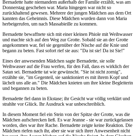
Bernadette hatte niemandem außerhalb der Familie erzählt, was am
Donnerstag geschehen war. Maria hingegen war nicht so
zurückhaltend gewesen. Mehrere der jungen Mädchen aus dem Ort
kannten das Geheimnis. Diese Mädchen wurden dann von Maria
herbeigerufen, um nach Massabieille zu kommen.
Bernadette bewaffnete sich mit einer kleinen Phiole mit Weihwasser
und machte sich auf den Weg zur Grotte. Sobald sie an der Grotte
angekommen war, fiel sie gegenüber der Nische auf die Knie und
begann zu beten. Fast sofort rief sie aus: "Da ist sie! Da ist Sie!"
Eines der anwesenden Mädchen sagte Bernadette, sie solle
Weihwasser auf die Frau werfen, für den Fall, dass es wirklich der
Satan sei. Bernadette tat wie gewünscht. "Sie ist nicht zornig",
erzählte sie, "im Gegenteil, sie sanktioniert es mit ihrem Kopf und
lächelt uns alle an." Die Mädchen knieten um ihre kleine Begleiterin
und begannen zu beten.
Bernadette fiel dann in Ekstase; ihr Gesicht war völlig verklärt und
strahlte vor Glück. Ihr Ausdruck war unbeschreiblich.
In diesem Moment fiel ein Stein von der Spitze der Grotte, was die
Mädchen aufschrecken ließ. Es war Jeanne - sie war zurückgelassen
worden, dies war ihre Rache. Bernadette zeigte keine Reaktion. Die
Mädchen riefen nach ihr, aber sie war sich ihrer Anwesenheit nicht