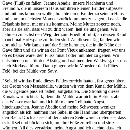
Gave (Fluß) zu fallen. Jeanne Abadie, unsere Nachbarin und
Freundin, die in unserem Haus auf ihren kleinen Bruder aufpasste
und mit uns kommen wollte, brachte ihren Bruder zu seinem Haus
und kam im nächsten Moment zurück, um uns zu sagen, dass sie die
Erlaubnis hatte, mit uns zu kommen. Meine Mutter zögerte noch,
aber als sie sah, dass wir zu dritt waren, ließ sie uns gehen. Wir
nahmen zunächst den Weg, der zum Friedhof führt, an dessen Rand
manchmal Holzspäne zu finden sind. An diesem Tag fanden wir
dort nichts. Wir kamen auf der Seite herunter, die in die Nähe der
Gave führt und als wir an der Pont Vieux ankamen, fragten wir uns,
ob es besser wäre, den Fluss hinauf oder hinunter zu gehen. Wir
entschieden uns für den Abstieg und nahmen den Waldweg, der uns
nach Merlasse führte. Dann gingen wir in Monsieur de la Fittes
Feld, bei der Mühle von Savy.
"Sobald wir das Ende dieses Feldes erreicht hatten, fast gegenüber
der Grotte von Massabieille, wurden wir von dem Kanal der Mühle,
die wir gerade passiert hatten, aufgehalten. Die Strömung dieses
Kanals war nicht stark, denn die Mühle war nicht in Betrieb, aber
das Wasser war kalt und ich für meinen Teil hatte Angst,
hineinzugehen. Jeanne Abadie und meine Schwester, weniger
ängstlich als ich, nahmen ihre Säbel in die Hand und überquerten
den Bach. Doch als sie auf der anderen Seite waren, riefen sie, dass
es kalt sei und bückten sich, um ihre Füße zu reiben und sie zu
wärmen. All dies verstärkte meine Angst und ich dachte, dass ich