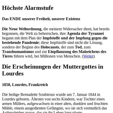
Höchste Alarmstufe
Das ENDE unserer Freiheit, unserer Existenz
Die Neue Weltordnung
, die meinem Widersacher dient, hat bereits
begonnen, die Welt zu beherrschen, ihre
Agenda der Tyrannei
begann mit dem Plan der
Impfstoffe und der Impfung gegen die
bestehende Pandemie
; diese Impfstoffe sind nicht die Lösung,
sondern der Beginn des
Holocausts
, der zum
Tod
, zum
Transhumanismus
und zur
Einpflanzung des Malzeichens des
Tieres
führen wird, bei Millionen von Menschen. (
Weiter
)
Die Erscheinungen der Muttergottes in
Lourdes
1858, Lourdes, Frankreich
Die heilige Bernadette Soubirous wurde am 7. Januar 1844 in
Lourdes geboren. Ältestes von sechs Kindern, war Tochter eines
armen Müllers, aufgewachsen in einer alten, dunklen und feuchten
Mühle, einem ausgedienten Gefängnis, wo sie sich vermutlich das
Asthmaleiden zuzog, das sie ihr Leben lang plagte.