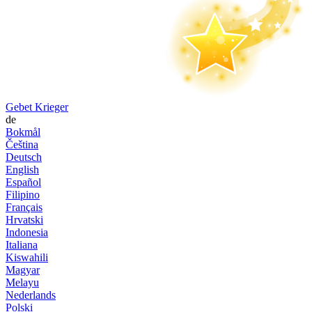
Gebet Krieger
de
Bokmål
Čeština
Deutsch
English
Español
Filipino
Français
Hrvatski
Indonesia
Italiana
Kiswahili
Magyar
Melayu
Nederlands
Polski