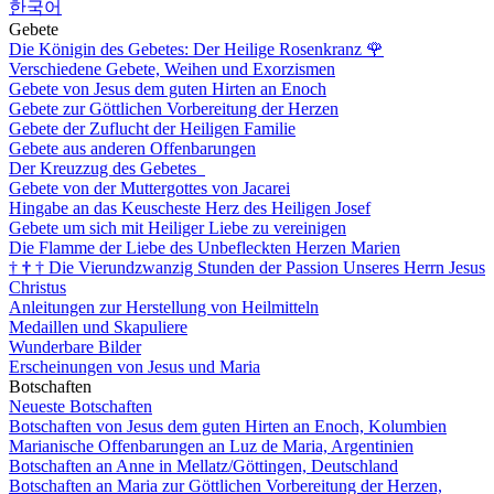
한국어
Gebete
Die Königin des Gebetes: Der Heilige Rosenkranz
🌹
Verschiedene Gebete, Weihen und Exorzismen
Gebete von Jesus dem guten Hirten an Enoch
Gebete zur Göttlichen Vorbereitung der Herzen
Gebete der Zuflucht der Heiligen Familie
Gebete aus anderen Offenbarungen
Der Kreuzzug des Gebetes
Gebete von der Muttergottes von Jacarei
Hingabe an das Keuscheste Herz des Heiligen Josef
Gebete um sich mit Heiliger Liebe zu vereinigen
Die Flamme der Liebe des Unbefleckten Herzen Marien
†
†
†
Die Vierundzwanzig Stunden der Passion Unseres Herrn Jesus
Christus
Anleitungen zur Herstellung von Heilmitteln
Medaillen und Skapuliere
Wunderbare Bilder
Erscheinungen von Jesus und Maria
Botschaften
Neueste Botschaften
Botschaften von Jesus dem guten Hirten an Enoch, Kolumbien
Marianische Offenbarungen an Luz de Maria, Argentinien
Botschaften an Anne in Mellatz/Göttingen, Deutschland
Botschaften an Maria zur Göttlichen Vorbereitung der Herzen,