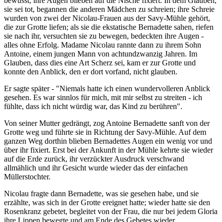
bewusst, ihre Augen blieben auf die Nische fixiert. In dem Glauben,
sie sei tot, begannen die anderen Mädchen zu schreien; ihre Schreie
wurden von zwei der Nicolau-Frauen aus der Savy-Mühle gehört,
die zur Grotte liefen; als sie die ekstatische Bernadette sahen, riefen
sie nach ihr, versuchten sie zu bewegen, bedeckten ihre Augen -
alles ohne Erfolg. Madame Nicolau rannte dann zu ihrem Sohn
Antoine, einem jungen Mann von achtundzwanzig Jahren. Im
Glauben, dass dies eine Art Scherz sei, kam er zur Grotte und
konnte den Anblick, den er dort vorfand, nicht glauben.
Er sagte später - "Niemals hatte ich einen wundervolleren Anblick
gesehen. Es war sinnlos für mich, mit mir selbst zu streiten - ich
fühlte, dass ich nicht würdig war, das Kind zu berühren".
Von seiner Mutter gedrängt, zog Antoine Bernadette sanft von der
Grotte weg und führte sie in Richtung der Savy-Mühle. Auf dem
ganzen Weg dorthin blieben Bernadettes Augen ein wenig vor und
über ihr fixiert. Erst bei der Ankunft in der Mühle kehrte sie wieder
auf die Erde zurück, ihr verzückter Ausdruck verschwand
allmählich und ihr Gesicht wurde wieder das der einfachen
Müllerstochter.
Nicolau fragte dann Bernadette, was sie gesehen habe, und sie
erzählte, was sich in der Grotte ereignet hatte; wieder hatte sie den
Rosenkranz gebetet, begleitet von der Frau, die nur bei jedem Gloria
ihre Lippen bewegte und am Ende des Gebetes wieder