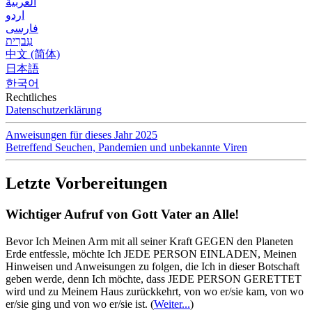
العربية
اردو
فارسی
עִברִית
中文 (简体)
日本語
한국어
Rechtliches
Datenschutzerklärung
Anweisungen für dieses Jahr 2025
Betreffend Seuchen, Pandemien und unbekannte Viren
Letzte Vorbereitungen
Wichtiger Aufruf von Gott Vater an Alle!
Bevor Ich Meinen Arm mit all seiner Kraft GEGEN den Planeten
Erde entfessle, möchte Ich JEDE PERSON EINLADEN, Meinen
Hinweisen und Anweisungen zu folgen, die Ich in dieser Botschaft
geben werde, denn Ich möchte, dass JEDE PERSON GERETTET
wird und zu Meinem Haus zurückkehrt, von wo er/sie kam, von wo
er/sie ging und von wo er/sie ist.
(
Weiter...
)