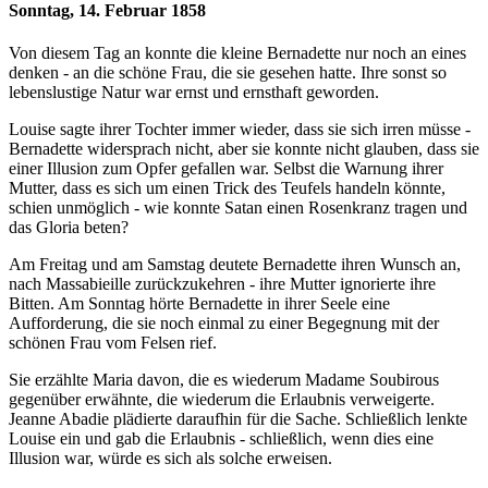
Sonntag, 14. Februar 1858
Von diesem Tag an konnte die kleine Bernadette nur noch an eines
denken - an die schöne Frau, die sie gesehen hatte. Ihre sonst so
lebenslustige Natur war ernst und ernsthaft geworden.
Louise sagte ihrer Tochter immer wieder, dass sie sich irren müsse -
Bernadette widersprach nicht, aber sie konnte nicht glauben, dass sie
einer Illusion zum Opfer gefallen war. Selbst die Warnung ihrer
Mutter, dass es sich um einen Trick des Teufels handeln könnte,
schien unmöglich - wie konnte Satan einen Rosenkranz tragen und
das Gloria beten?
Am Freitag und am Samstag deutete Bernadette ihren Wunsch an,
nach Massabieille zurückzukehren - ihre Mutter ignorierte ihre
Bitten. Am Sonntag hörte Bernadette in ihrer Seele eine
Aufforderung, die sie noch einmal zu einer Begegnung mit der
schönen Frau vom Felsen rief.
Sie erzählte Maria davon, die es wiederum Madame Soubirous
gegenüber erwähnte, die wiederum die Erlaubnis verweigerte.
Jeanne Abadie plädierte daraufhin für die Sache. Schließlich lenkte
Louise ein und gab die Erlaubnis - schließlich, wenn dies eine
Illusion war, würde es sich als solche erweisen.