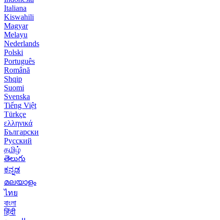
Italiana
Kiswahili
Magyar
Melayu
Nederlands
Polski
Português
Română
Shqip
Suomi
Svenska
Tiếng Việt
Türkçe
ελληνικά
Български
Русский
தமிழ்
తెలుగు
ಕನ್ನಡ
മലയാളം
ไทย
বাংলা
हिंदी