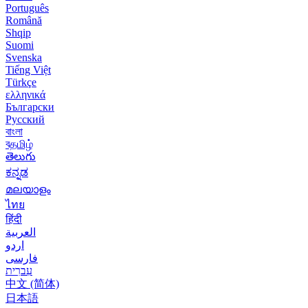
Português
Română
Shqip
Suomi
Svenska
Tiếng Việt
Türkçe
ελληνικά
Български
Русский
বাংলা
বதமிழ்
తెలుగు
ಕನ್ನಡ
മലയാളം
ไทย
हिंदी
العربية
اردو
فارسی
עִברִית
中文 (简体)
日本語