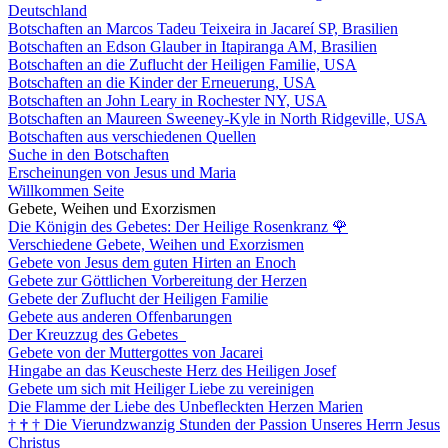
Deutschland
Botschaften an Marcos Tadeu Teixeira in Jacareí SP, Brasilien
Botschaften an Edson Glauber in Itapiranga AM, Brasilien
Botschaften an die Zuflucht der Heiligen Familie, USA
Botschaften an die Kinder der Erneuerung, USA
Botschaften an John Leary in Rochester NY, USA
Botschaften an Maureen Sweeney-Kyle in North Ridgeville, USA
Botschaften aus verschiedenen Quellen
Suche in den Botschaften
Erscheinungen von Jesus und Maria
Willkommen Seite
Gebete, Weihen und Exorzismen
Die Königin des Gebetes: Der Heilige Rosenkranz
🌹
Verschiedene Gebete, Weihen und Exorzismen
Gebete von Jesus dem guten Hirten an Enoch
Gebete zur Göttlichen Vorbereitung der Herzen
Gebete der Zuflucht der Heiligen Familie
Gebete aus anderen Offenbarungen
Der Kreuzzug des Gebetes
Gebete von der Muttergottes von Jacarei
Hingabe an das Keuscheste Herz des Heiligen Josef
Gebete um sich mit Heiliger Liebe zu vereinigen
Die Flamme der Liebe des Unbefleckten Herzen Marien
†
†
†
Die Vierundzwanzig Stunden der Passion Unseres Herrn Jesus
Christus