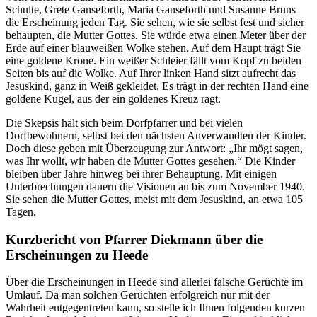
Schulte, Grete Ganseforth, Maria Ganseforth und Susanne Bruns
die Erscheinung jeden Tag. Sie sehen, wie sie selbst fest und sicher
behaupten, die Mutter Gottes. Sie würde etwa einen Meter über der
Erde auf einer blauweißen Wolke stehen. Auf dem Haupt trägt Sie
eine goldene Krone. Ein weißer Schleier fällt vom Kopf zu beiden
Seiten bis auf die Wolke. Auf Ihrer linken Hand sitzt aufrecht das
Jesuskind, ganz in Weiß gekleidet. Es trägt in der rechten Hand eine
goldene Kugel, aus der ein goldenes Kreuz ragt.
Die Skepsis hält sich beim Dorfpfarrer und bei vielen
Dorfbewohnern, selbst bei den nächsten Anverwandten der Kinder.
Doch diese geben mit Überzeugung zur Antwort: „Ihr mögt sagen,
was Ihr wollt, wir haben die Mutter Gottes gesehen.“ Die Kinder
bleiben über Jahre hinweg bei ihrer Behauptung. Mit einigen
Unterbrechungen dauern die Visionen an bis zum November 1940.
Sie sehen die Mutter Gottes, meist mit dem Jesuskind, an etwa 105
Tagen.
Kurzbericht von Pfarrer Diekmann über die
Erscheinungen zu Heede
Über die Erscheinungen in Heede sind allerlei falsche Gerüchte im
Umlauf. Da man solchen Gerüchten erfolgreich nur mit der
Wahrheit entgegentreten kann, so stelle ich Ihnen folgenden kurzen