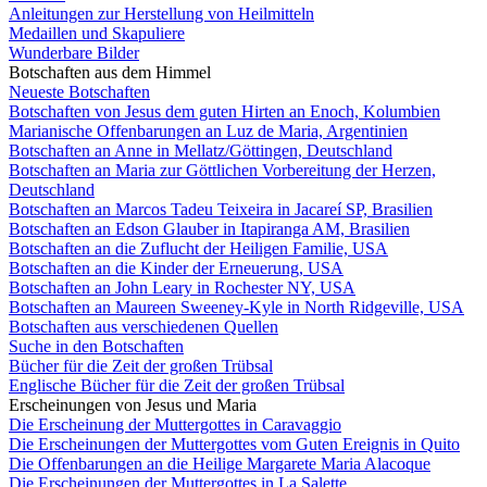
Anleitungen zur Herstellung von Heilmitteln
Medaillen und Skapuliere
Wunderbare Bilder
Botschaften aus dem Himmel
Neueste Botschaften
Botschaften von Jesus dem guten Hirten an Enoch, Kolumbien
Marianische Offenbarungen an Luz de Maria, Argentinien
Botschaften an Anne in Mellatz/Göttingen, Deutschland
Botschaften an Maria zur Göttlichen Vorbereitung der Herzen,
Deutschland
Botschaften an Marcos Tadeu Teixeira in Jacareí SP, Brasilien
Botschaften an Edson Glauber in Itapiranga AM, Brasilien
Botschaften an die Zuflucht der Heiligen Familie, USA
Botschaften an die Kinder der Erneuerung, USA
Botschaften an John Leary in Rochester NY, USA
Botschaften an Maureen Sweeney-Kyle in North Ridgeville, USA
Botschaften aus verschiedenen Quellen
Suche in den Botschaften
Bücher für die Zeit der großen Trübsal
Englische Bücher für die Zeit der großen Trübsal
Erscheinungen von Jesus und Maria
Die Erscheinung der Muttergottes in Caravaggio
Die Erscheinungen der Muttergottes vom Guten Ereignis in Quito
Die Offenbarungen an die Heilige Margarete Maria Alacoque
Die Erscheinungen der Muttergottes in La Salette