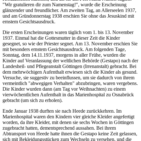
"Wir gratulieren dir zum Namenstag!", wurde die Erscheinung
glänzender und freundlicher. Am zweiten Tag, an Allerseelen 1937,
und am Gründonnerstag 1938 erschien Sie ohne das Jesuskind mit
ernstem Gesichtsausdruck.
Die ersten Erscheinungen waren täglich vom 1. bis 13. November
1937. Einmal hat die Gottesmutter in dieser Zeit die Kinder
gesegnet, so wie der Priester segnet. Am 13. November erschien Sie
mit besonders ernstem Gesichtsausdruck. Am folgenden Tage,
Sonntag, dem 14.11.1937, morgens in aller Frühe, wurden die
Kinder auf Veranlassung der weltlichen Behörde (Gestapo) nach der
Landesheil- und Pflegeanstalt Göttingen (Irrenanstalt) gebracht. Bei
dem mehrwöchigen Aufenthalt erwiesen sich die Kinder als gesund.
Versuche, sie suggestiv zu beeinflussen, um sie dadurch von ihrem
vermeintlich "abwegigen Verhalten" abzubringen, waren vergebens.
Die Kinder wurden dann (am Tag vor Weihnachten) zu einem
vierwöchentlichen Aufenthalt in das Marienhospital zu Osnabrück
gebracht (um sich zu erholen).
Ende Januar 1938 durften sie nach Heede zurückkehren. Im
Marienhospital waren den Kindern vier gleiche Kleider angefertigt
worden, da ihre Kleider, mit denen sie sechs Wochen in Göttingen
zugebracht hatten, dementsprechend aussahen. Bei ihrem
Abtransport von Heede hatte ihnen die Gestapo keine Zeit gelassen,
sich mit Bekleidungsstücken zum Wechseln zu versehen, und die