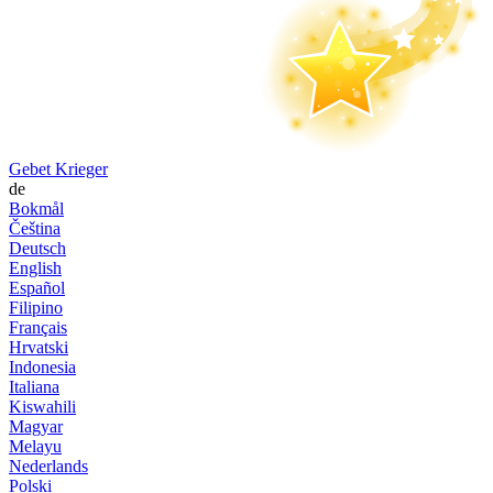
Gebet Krieger
de
Bokmål
Čeština
Deutsch
English
Español
Filipino
Français
Hrvatski
Indonesia
Italiana
Kiswahili
Magyar
Melayu
Nederlands
Polski