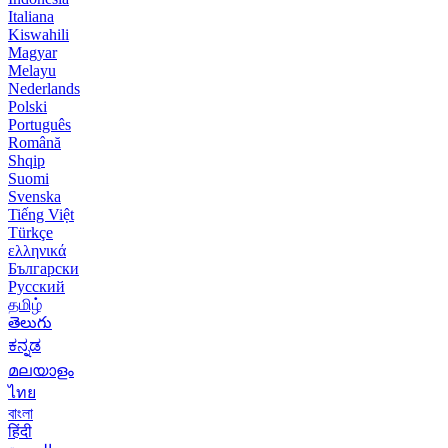
Italiana
Kiswahili
Magyar
Melayu
Nederlands
Polski
Português
Română
Shqip
Suomi
Svenska
Tiếng Việt
Türkçe
ελληνικά
Български
Русский
தமிழ்
తెలుగు
ಕನ್ನಡ
മലയാളം
ไทย
বাংলা
हिंदी