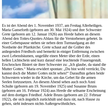
Es ist der Abend des 1. November 1937, am Festtag Allerheiligen.
Maria Ganseforth (geboren am 30. Mai 1924) und ihre Schwester
Grete (geboren am 12. Januar 1926) aus Heede haben an diesem
Abend den Toties-Quoties-Ablass für die Verstorbenen gebetet. In
einer Gebetspause stehen sie neben dem Turmaufgang an der
Nordseite der Pfarrkirche. Grete schaut auf die Gräber des
anliegenden Friedhofs und bemerkt in einiger Entfernung zwischen
zwei Lebensbäumen, ungefähr einen Meter über der Erde, einen
hellen Lichtschein und kurz darauf eine leuchtende Frauengestalt.
Erschrocken flüstert sie ihrer Schwester zu: „Ich glaube, da stand die
Mutter Gottes.“ Maria erwidert spontan: „Du bist wohl verrückt, Du
kannst doch die Mutter Gottes nicht sehen!“ Daraufhin gehen beide
Schwestern wieder in die Kirche, um das Gebet für die armen
Seelen fortzusetzen. An diesem Abend sehen auch noch Anni
Schulte (geboren am 19. November 1925) und Susanne Bruns
(geboren am 16. Februar 1924) aus Heede die seltsame Erscheinung
auf dem dortigen Friedhof. Adele Bruns (geboren am 22. Februar
1922), die sich ängstlich zurückhält und dazu rät, nach Hause zu
gehen, sieht indessen nichts Außergewöhnliches.