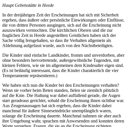
Haupt Gebetsstätte in Heede
In der dreijährigen Zeit der Erscheinungen hat sich mit Sicherheit
ergeben, dass äußere oder persönliche Einwirkungen oder Einflüsse,
die von dritten Personen ausgingen, sich auf die Erscheinung nicht
auszuwirken vermochten. Die kirchlichen Oberen und die zur
fraglichen Zeit in Heede angestellten Geistlichen haben sich der
Sache völlig ferngehalten, so dass ihr Verhalten allgemein als
Ablehnung aufgefasst wurde, auch von den Nächstbeteiligten.
Die Kinder sind einfache Landkinder, fromm und unverdorben, aber
ohne besonders hervortretende, außergewöhnliche Tugenden, mit
kleinen Fehlern, wie sie im allgemeinen dem Kindesalter eigen sind.
(Es ist beiläufig interessant, dass die Kinder charakterlich die vier
Temperamente repräsentieren.)
Wie haben sich nun die Kinder bei den Erscheinungen verhalten?
Wenn sie vorher beim Beten standen, fielen sie ziemlich plötzlich
auf die Knie. Die Haltung war dabei auffallend gerade, die Augen
starr geradeaus gerichtet, sobald die Erscheinung ihnen sichtbar war.
Aus Zeugenaussagen hat sich ergeben, dass die Kinder dabei
manchmal für äußere Sinneseindrücke unempfänglich waren,
solange die Erscheinung dauerte. Manchmal nahmen sie aber auch
ihre Umgebung wahr, sprachen mit Anwesenden und konnten deren
Worte verstehen. Fragen, die sie an die Erscheinung richteten,