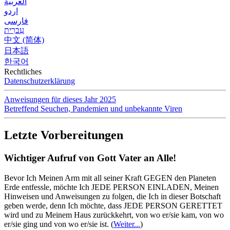
العربية
اردو
فارسی
עִברִית
中文 (简体)
日本語
한국어
Rechtliches
Datenschutzerklärung
Anweisungen für dieses Jahr 2025
Betreffend Seuchen, Pandemien und unbekannte Viren
Letzte Vorbereitungen
Wichtiger Aufruf von Gott Vater an Alle!
Bevor Ich Meinen Arm mit all seiner Kraft GEGEN den Planeten
Erde entfessle, möchte Ich JEDE PERSON EINLADEN, Meinen
Hinweisen und Anweisungen zu folgen, die Ich in dieser Botschaft
geben werde, denn Ich möchte, dass JEDE PERSON GERETTET
wird und zu Meinem Haus zurückkehrt, von wo er/sie kam, von wo
er/sie ging und von wo er/sie ist.
(
Weiter...
)