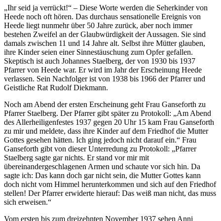
„Ihr seid ja verrückt!“ – Diese Worte werden die Seherkinder von
Heede noch oft hören. Das durchaus sensationelle Ereignis von
Heede liegt nunmehr über 50 Jahre zurück, aber noch immer
bestehen Zweifel an der Glaubwürdigkeit der Aussagen. Sie sind
damals zwischen 11 und 14 Jahre alt. Selbst ihre Mütter glauben,
ihre Kinder seien einer Sinnestäuschung zum Opfer gefallen.
Skeptisch ist auch Johannes Staelberg, der von 1930 bis 1937
Pfarrer von Heede war. Er wird im Jahr der Erscheinung Heede
verlassen. Sein Nachfolger ist von 1938 bis 1966 der Pfarrer und
Geistliche Rat Rudolf Diekmann.
Noch am Abend der ersten Erscheinung geht Frau Ganseforth zu
Pfarrer Staelberg. Der Pfarrer gibt später zu Protokoll: „Am Abend
des Allerheiligenfestes 1937 gegen 20 Uhr 15 kam Frau Ganseforth
zu mir und meldete, dass ihre Kinder auf dem Friedhof die Mutter
Gottes gesehen hätten. Ich ging jedoch nicht darauf ein.“ Frau
Ganseforth gibt von dieser Unterredung zu Protokoll: „Pfarrer
Staelberg sagte gar nichts. Er stand vor mir mit
übereinandergeschlagenen Armen und schaute vor sich hin. Da
sagte ich: Das kann doch gar nicht sein, die Mutter Gottes kann
doch nicht vom Himmel herunterkommen und sich auf den Friedhof
stellen! Der Pfarrer erwiderte hierauf: Das weiß man nicht, das muss
sich erweisen.“
Vom ersten bis zum dreizehnten November 1937 sehen Anni