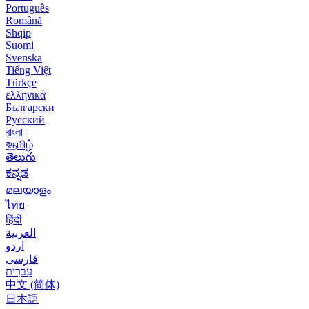
Português
Română
Shqip
Suomi
Svenska
Tiếng Việt
Türkçe
ελληνικά
Български
Русский
বাংলা
বதமிழ்
తెలుగు
ಕನ್ನಡ
മലയാളം
ไทย
हिंदी
العربية
اردو
فارسی
עִברִית
中文 (简体)
日本語