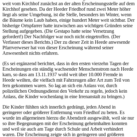
weit vom Kirchhof zunächst an der alten Erscheinungsstelle auf dem
Kirchhof gesehen. Da der Heeder Friedhof rund zwei Meter höher
liegt als seine Umgebung, ist die Stelle, besonders im Winter, wenn
die Bäume kein Laub haben, einige hundert Meter weit sichtbar. Der
bisherige Ortspfarrer hatte inzwischen aus wichtigen Gründen seine
Stellung aufgegeben. (Die Gestapo hatte seine Versetzung
gefordert!) Der Nachfolger war noch nicht eingetroffen. (Der
Verfasser dieses Berichts.) Der zu dieser Zeit in Heede anwesende
Pfarrverweser hat von dieser Erscheinung während seiner
Anwesenheit nichts erfahren.
(Es sei ergänzend berichtet, dass in den ersten vierzehn Tagen der
Erscheinungen ein ständig wachsender Menschenstrom nach Heede
kam, so dass am 13.11.1937 wohl weit über 10.000 Fremde in
Heede weilten, die vielfach mit Fahrzeugen aller Art zum Teil von
fern gekommen waren. So lag an sich ein Anlass vor, durch
polizeilichen Ordnungsdienst den Verkehr zu regeln, jedoch kein
Anlass, die Kinder wochenlang in eine Irrenanstalt zu bringen.)
Die Kinder fühlten sich innerlich gedrängt, jeden Abend in
geringerer oder größerer Entfernung vom Friedhof zu beten. Es
wurde im allgemeinen hierzu die Abendzeit ausgewählt, weil sie nur
so ihre Begegnungen mit der Erscheinung geheimhalten konnten
und weil sie auch am Tage durch Schule und Arbeit verhindert
waren. Die Erscheinung zeigte sich in geringeren und größeren