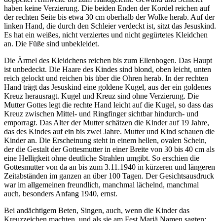
haben keine Verzierung. Die beiden Enden der Kordel reichen auf
der rechten Seite bis etwa 30 cm oberhalb der Wolke herab. Auf der
linken Hand, die durch den Schleier verdeckt ist, sitzt das Jesuskind.
Es hat ein weißes, nicht verziertes und nicht gegürtetes Kleidchen
an. Die Füße sind unbekleidet.
Die Ärmel des Kleidchens reichen bis zum Ellenbogen. Das Haupt
ist unbedeckt. Die Haare des Kindes sind blond, oben leicht, unten
reich gelockt und reichen bis über die Ohren herab. In der rechten
Hand trägt das Jesuskind eine goldene Kugel, aus der ein goldenes
Kreuz herausragt. Kugel und Kreuz sind ohne Verzierung. Die
Mutter Gottes legt die rechte Hand leicht auf die Kugel, so dass das
Kreuz zwischen Mittel- und Ringfinger sichtbar hindurch- und
emporragt. Das Alter der Mutter schätzen die Kinder auf 19 Jahre,
das des Kindes auf ein bis zwei Jahre. Mutter und Kind schauen die
Kinder an. Die Erscheinung steht in einem hellen, ovalen Schein,
der die Gestalt der Gottesmutter in einer Breite von 30 bis 40 cm als
eine Helligkeit ohne deutliche Strahlen umgibt. So erschien die
Gottesmutter von da an bis zum 3.11.1940 in kürzeren und längeren
Zeitabständen im ganzen an über 100 Tagen. Der Gesichtsausdruck
war im allgemeinen freundlich, manchmal lächelnd, manchmal
auch, besonders Anfang 1940, ernst.
Bei andächtigem Beten, Singen, auch, wenn die Kinder das
Kreuzzeichen machten, und als sie am Fest Mariä Namen sagten: