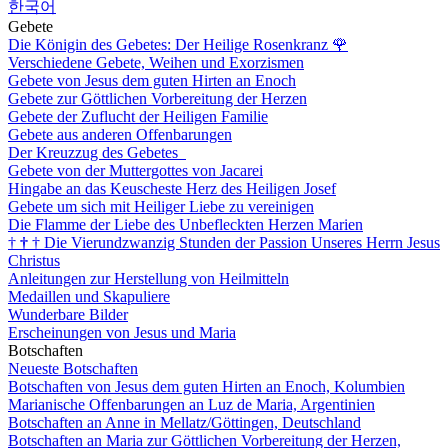
한국어
Gebete
Die Königin des Gebetes: Der Heilige Rosenkranz
🌹
Verschiedene Gebete, Weihen und Exorzismen
Gebete von Jesus dem guten Hirten an Enoch
Gebete zur Göttlichen Vorbereitung der Herzen
Gebete der Zuflucht der Heiligen Familie
Gebete aus anderen Offenbarungen
Der Kreuzzug des Gebetes
Gebete von der Muttergottes von Jacarei
Hingabe an das Keuscheste Herz des Heiligen Josef
Gebete um sich mit Heiliger Liebe zu vereinigen
Die Flamme der Liebe des Unbefleckten Herzen Marien
†
†
†
Die Vierundzwanzig Stunden der Passion Unseres Herrn Jesus
Christus
Anleitungen zur Herstellung von Heilmitteln
Medaillen und Skapuliere
Wunderbare Bilder
Erscheinungen von Jesus und Maria
Botschaften
Neueste Botschaften
Botschaften von Jesus dem guten Hirten an Enoch, Kolumbien
Marianische Offenbarungen an Luz de Maria, Argentinien
Botschaften an Anne in Mellatz/Göttingen, Deutschland
Botschaften an Maria zur Göttlichen Vorbereitung der Herzen,