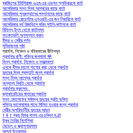
ব্রাজিলের ইটাপিরাঙ্গা এএম-এর এডসন গ্লাউবারকে বার্তা
আমেরিকায় সন্ত দিব্য আশ্রয়ের কাছে বার্তা
আমেরিকায় পুনরুত্থানের সন্তানদের কাছে বার্তা
আমেরিকার রোচেস্টার এনওয়াই-এর জন লিয়ারিকে বার্তা
আমেরিকার নর্থ রিজভিলে মরিন সুইনি-কাইলকে বার্তা
বিভিন্ন উৎস থেকে বার্তাসমূহ
সংকেতগুলি অনুসন্ধান করুন
যীশুর ও মেরীর দর্শন
সুবিধাজনক পৃষ্ঠা
প্রার্থনা, নিবেদন ও বহিষ্কারের রীতিসমূহ
প্রার্থনার রাণী: পবিত্র জপমালা
🌹
ভিন্ন প্রার্থনা, নিবেদন ও দূতাত্মকতা
এনকে যীশুর ভালো পাশোর কাছ থেকে প্রার্থনা
হৃদয়ের দিব্য প্রস্তুতি জন্য প্রার্থনা
সন্ত দিব্য আশ্র্যের প্রার্থনা
অন্যান্য বিবৃতি থেকে প্রার্থনা
প্রার্থনার ক্রুসেড
জ্যাকারেইয়ের মাদারের প্রার্থনা
সন্ত জোসেফের সর্বশুদ্ধ হৃদয়ের প্রতি ভক্তি
পবিত্র ভালোবাসার সাথে মিলিত হওয়ার জন্য প্রার্থনা
মেরীর অপরিবর্তনীয় হৃদয়ের আগুন
†
†
†
প্রভু যিশুর পাশন এর চব্বিশ ঘণ্টা
উষধ তৈরির নির্দেশিকা
মেডেল ও স্ক্যাপুলারসমূহ
আশ্চর্য চিত্রসমূহ