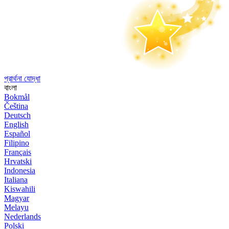
প্রার্থনা যোদ্ধা
বাংলা
Bokmål
Čeština
Deutsch
English
Español
Filipino
Français
Hrvatski
Indonesia
Italiana
Kiswahili
Magyar
Melayu
Nederlands
Polski