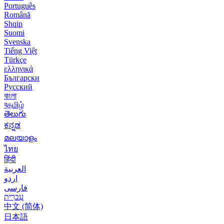
Português
Română
Shqip
Suomi
Svenska
Tiếng Việt
Türkçe
ελληνικά
Български
Русский
বাংলা
বதமிழ்
తెలుగు
ಕನ್ನಡ
മലയാളം
ไทย
हिंदी
العربية
اردو
فارسی
עִברִית
中文 (简体)
日本語