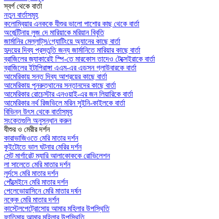
স্বর্গ থেকে বার্তা
নতুন বার্তাসমূহ
কলোম্বিয়ার এনককে যীশুর ভালো পাশোর কাছ থেকে বার্তা
অর্জেন্টিনায় লুজ দে মারিয়াকে মরিয়ান বিবৃতি
জার্মানির মেল্লাট্‌স/গ্যোটিংয়ে অ্যানের কাছে বার্তা
হৃদয়ের দিব্য প্রস্তুতি জন্য জার্মানিতে মারিয়ার কাছে বার্তা
ব্রাজিলের জ্যাকারেই স্পি-তে মারকোস তাদেও টেক্সেইরাকে বার্তা
ব্রাজিলের ইটাপিরাঙ্গা এএম-এর এডসন গ্লাউবারকে বার্তা
আমেরিকায় সন্ত দিব্য আশ্রয়ের কাছে বার্তা
আমেরিকায় পুনরুত্থানের সন্তানদের কাছে বার্তা
আমেরিকার রোচেস্টার এনওয়াই-এর জন লিয়ারিকে বার্তা
আমেরিকার নর্থ রিজভিলে মরিন সুইনি-কাইলকে বার্তা
বিভিন্ন উৎস থেকে বার্তাসমূহ
সংকেতগুলি অনুসন্ধান করুন
যীশুর ও মেরীর দর্শন
কারাভাজিওতে মেরি মাতার দর্শন
কুইটোতে ভাল ঘটনার মেরির দর্শন
সেন্ট মার্গারেট ম্যারি আলাকোককে রোভিলেশন
লা সালেতে মেরি মাতার দর্শন
লুর্দসে মেরি মাতার দর্শন
পোঁত্মেইনে মেরি মাতার দর্শন
পেলেভোয়াসিনে মেরি মাতার দর্ষন
নক্কে মেরি মাতার দর্শন
কাস্টেলপেট্রোসোয় আমার মহিলার উপস্থিতি
ফাতিমায় আমার মহিলার উপস্থিতি