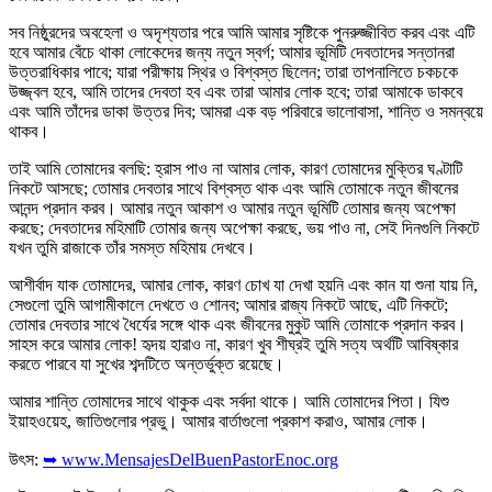
সব নিষ্ঠুরদের অবহেলা ও অদৃশ্যতার পরে আমি আমার সৃষ্টিকে পুনরুজ্জীবিত করব এবং এটি
হবে আমার বেঁচে থাকা লোকেদের জন্য নতুন স্বর্গ; আমার ভূমিটি দেবতাদের সন্তানরা
উত্তরাধিকার পাবে; যারা পরীক্ষায় স্থির ও বিশ্বস্ত ছিলেন; তারা তাপনালিতে চকচকে
উজ্জ্বল হবে, আমি তাদের দেবতা হব এবং তারা আমার লোক হবে; তারা আমাকে ডাকবে
এবং আমি তাঁদের ডাকা উত্তর দিব; আমরা এক বড় পরিবারে ভালোবাসা, শান্তি ও সমন্বয়ে
থাকব।
তাই আমি তোমাদের বলছি: হ্রাস পাও না আমার লোক, কারণ তোমাদের মুক্তির ঘণ্টাটি
নিকটে আসছে; তোমার দেবতার সাথে বিশ্বস্ত থাক এবং আমি তোমাকে নতুন জীবনের
আনন্দ প্রদান করব। আমার নতুন আকাশ ও আমার নতুন ভূমিটি তোমার জন্য অপেক্ষা
করছে; দেবতাদের মহিমাটি তোমার জন্য অপেক্ষা করছে, ভয় পাও না, সেই দিনগুলি নিকটে
যখন তুমি রাজাকে তাঁর সমস্ত মহিমায় দেখবে।
আশীর্বাদ যাক তোমাদের, আমার লোক, কারণ চোখ যা দেখা হয়নি এবং কান যা শুনা যায় নি,
সেগুলো তুমি আগামীকালে দেখতে ও শোনব; আমার রাজ্য নিকটে আছে, এটি নিকটে;
তোমার দেবতার সাথে ধৈর্যের সঙ্গে থাক এবং জীবনের মুকুট আমি তোমাকে প্রদান করব।
সাহস করে আমার লোক! হৃদয় হারাও না, কারণ খুব শীঘ্রই তুমি সত্য অর্থটি আবিষ্কার
করতে পারবে যা সুখের শব্দটিতে অন্তর্ভুক্ত রয়েছে।
আমার শান্তি তোমাদের সাথে থাকুক এবং সর্বদা থাকে। আমি তোমাদের পিতা। যিশু
ইয়াহওয়েহ, জাতিগুলোর প্রভু। আমার বার্তাগুলো প্রকাশ করাও, আমার লোক।
উৎস:
➥ www.MensajesDelBuenPastorEnoc.org