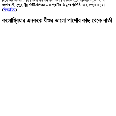
দিয়ে শুরু হয়েছে; এই টিকারা সমাধান নয়, কিন্তু লক্ষ্যবস্তুতে যাওয়ার সূত্রপাত যা
হলোকাস্ট
,
মৃত্যু
,
ট্রান্সহিউমানিজম
এবং
প্রাণীর চিহ্নের প্রতিষ্ঠা
হবে, লক্ষ্য মানুষ।
(
বিস্তারিত
)
কলোম্বিয়ার এনককে যীশুর ভালো পাশোর কাছ থেকে বার্তা