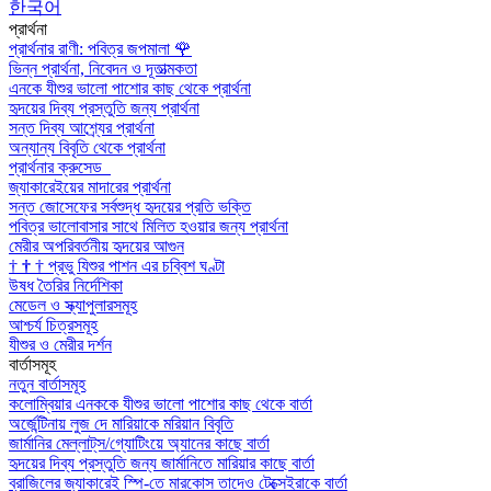
한국어
প্রার্থনা
প্রার্থনার রাণী: পবিত্র জপমালা
🌹
ভিন্ন প্রার্থনা, নিবেদন ও দূতাত্মকতা
এনকে যীশুর ভালো পাশোর কাছ থেকে প্রার্থনা
হৃদয়ের দিব্য প্রস্তুতি জন্য প্রার্থনা
সন্ত দিব্য আশ্র্যের প্রার্থনা
অন্যান্য বিবৃতি থেকে প্রার্থনা
প্রার্থনার ক্রুসেড
জ্যাকারেইয়ের মাদারের প্রার্থনা
সন্ত জোসেফের সর্বশুদ্ধ হৃদয়ের প্রতি ভক্তি
পবিত্র ভালোবাসার সাথে মিলিত হওয়ার জন্য প্রার্থনা
মেরীর অপরিবর্তনীয় হৃদয়ের আগুন
†
†
†
প্রভু যিশুর পাশন এর চব্বিশ ঘণ্টা
উষধ তৈরির নির্দেশিকা
মেডেল ও স্ক্যাপুলারসমূহ
আশ্চর্য চিত্রসমূহ
যীশুর ও মেরীর দর্শন
বার্তাসমূহ
নতুন বার্তাসমূহ
কলোম্বিয়ার এনককে যীশুর ভালো পাশোর কাছ থেকে বার্তা
অর্জেন্টিনায় লুজ দে মারিয়াকে মরিয়ান বিবৃতি
জার্মানির মেল্লাট্‌স/গ্যোটিংয়ে অ্যানের কাছে বার্তা
হৃদয়ের দিব্য প্রস্তুতি জন্য জার্মানিতে মারিয়ার কাছে বার্তা
ব্রাজিলের জ্যাকারেই স্পি-তে মারকোস তাদেও টেক্সেইরাকে বার্তা