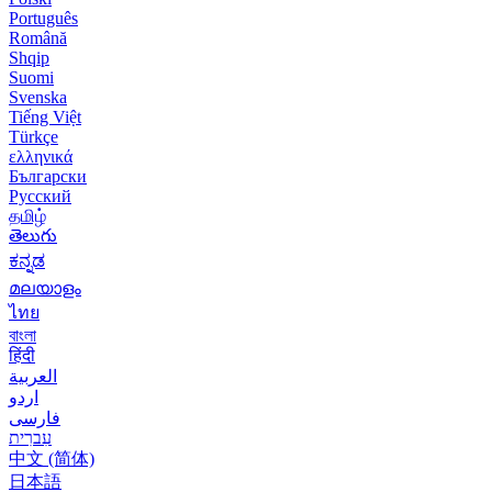
Português
Română
Shqip
Suomi
Svenska
Tiếng Việt
Türkçe
ελληνικά
Български
Русский
தமிழ்
తెలుగు
ಕನ್ನಡ
മലയാളം
ไทย
বাংলা
हिंदी
العربية
اردو
فارسی
עִברִית
中文 (简体)
日本語