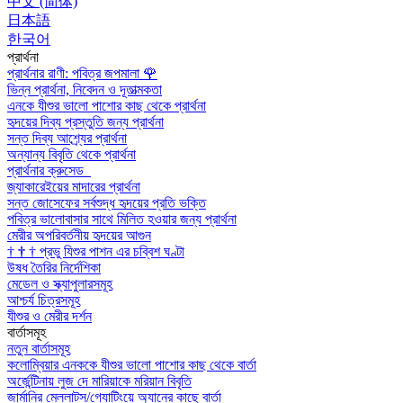
中文 (简体)
日本語
한국어
প্রার্থনা
প্রার্থনার রাণী: পবিত্র জপমালা
🌹
ভিন্ন প্রার্থনা, নিবেদন ও দূতাত্মকতা
এনকে যীশুর ভালো পাশোর কাছ থেকে প্রার্থনা
হৃদয়ের দিব্য প্রস্তুতি জন্য প্রার্থনা
সন্ত দিব্য আশ্র্যের প্রার্থনা
অন্যান্য বিবৃতি থেকে প্রার্থনা
প্রার্থনার ক্রুসেড
জ্যাকারেইয়ের মাদারের প্রার্থনা
সন্ত জোসেফের সর্বশুদ্ধ হৃদয়ের প্রতি ভক্তি
পবিত্র ভালোবাসার সাথে মিলিত হওয়ার জন্য প্রার্থনা
মেরীর অপরিবর্তনীয় হৃদয়ের আগুন
†
†
†
প্রভু যিশুর পাশন এর চব্বিশ ঘণ্টা
উষধ তৈরির নির্দেশিকা
মেডেল ও স্ক্যাপুলারসমূহ
আশ্চর্য চিত্রসমূহ
যীশুর ও মেরীর দর্শন
বার্তাসমূহ
নতুন বার্তাসমূহ
কলোম্বিয়ার এনককে যীশুর ভালো পাশোর কাছ থেকে বার্তা
অর্জেন্টিনায় লুজ দে মারিয়াকে মরিয়ান বিবৃতি
জার্মানির মেল্লাট্‌স/গ্যোটিংয়ে অ্যানের কাছে বার্তা