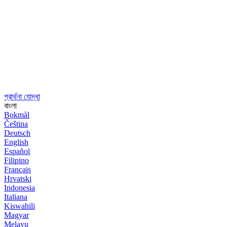
প্রার্থনা যোদ্ধা
বাংলা
Bokmål
Čeština
Deutsch
English
Español
Filipino
Français
Hrvatski
Indonesia
Italiana
Kiswahili
Magyar
Melayu