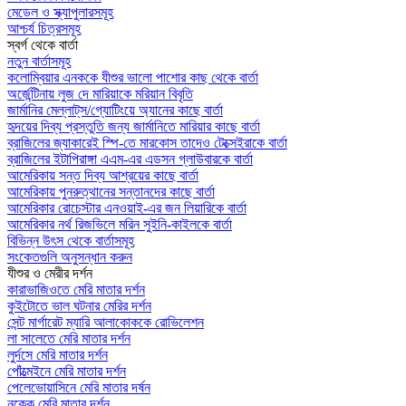
মেডেল ও স্ক্যাপুলারসমূহ
আশ্চর্য চিত্রসমূহ
স্বর্গ থেকে বার্তা
নতুন বার্তাসমূহ
কলোম্বিয়ার এনককে যীশুর ভালো পাশোর কাছ থেকে বার্তা
অর্জেন্টিনায় লুজ দে মারিয়াকে মরিয়ান বিবৃতি
জার্মানির মেল্লাট্‌স/গ্যোটিংয়ে অ্যানের কাছে বার্তা
হৃদয়ের দিব্য প্রস্তুতি জন্য জার্মানিতে মারিয়ার কাছে বার্তা
ব্রাজিলের জ্যাকারেই স্পি-তে মারকোস তাদেও টেক্সেইরাকে বার্তা
ব্রাজিলের ইটাপিরাঙ্গা এএম-এর এডসন গ্লাউবারকে বার্তা
আমেরিকায় সন্ত দিব্য আশ্রয়ের কাছে বার্তা
আমেরিকায় পুনরুত্থানের সন্তানদের কাছে বার্তা
আমেরিকার রোচেস্টার এনওয়াই-এর জন লিয়ারিকে বার্তা
আমেরিকার নর্থ রিজভিলে মরিন সুইনি-কাইলকে বার্তা
বিভিন্ন উৎস থেকে বার্তাসমূহ
সংকেতগুলি অনুসন্ধান করুন
যীশুর ও মেরীর দর্শন
কারাভাজিওতে মেরি মাতার দর্শন
কুইটোতে ভাল ঘটনার মেরির দর্শন
সেন্ট মার্গারেট ম্যারি আলাকোককে রোভিলেশন
লা সালেতে মেরি মাতার দর্শন
লুর্দসে মেরি মাতার দর্শন
পোঁত্মেইনে মেরি মাতার দর্শন
পেলেভোয়াসিনে মেরি মাতার দর্ষন
নক্কে মেরি মাতার দর্শন