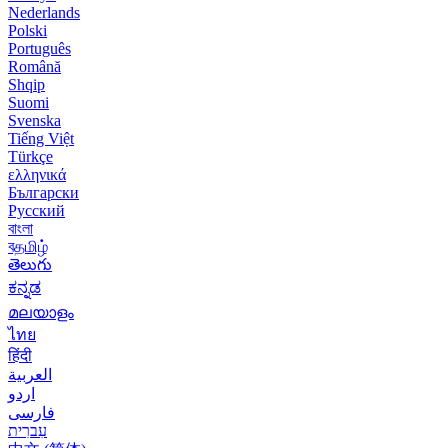
Nederlands
Polski
Português
Română
Shqip
Suomi
Svenska
Tiếng Việt
Türkçe
ελληνικά
Български
Русский
বাংলা
বதமிழ்
తెలుగు
ಕನ್ನಡ
മലയാളം
ไทย
हिंदी
العربية
اردو
فارسی
עִברִית