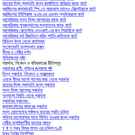
হৃদয়ের দিব্য প্রস্তুতি জন্য জার্মানিতে মারিয়ার কাছে বার্তা
ব্রাজিলের জ্যাকারেই স্পি-তে মারকোস তাদেও টেক্সেইরাকে বার্তা
ব্রাজিলের ইটাপিরাঙ্গা এএম-এর এডসন গ্লাউবারকে বার্তা
আমেরিকায় সন্ত দিব্য আশ্রয়ের কাছে বার্তা
আমেরিকায় পুনরুত্থানের সন্তানদের কাছে বার্তা
আমেরিকার রোচেস্টার এনওয়াই-এর জন লিয়ারিকে বার্তা
আমেরিকার নর্থ রিজভিলে মরিন সুইনি-কাইলকে বার্তা
বিভিন্ন উৎস থেকে বার্তাসমূহ
সংকেতগুলি অনুসন্ধান করুন
যীশুর ও মেরীর দর্শন
সুবিধাজনক পৃষ্ঠা
প্রার্থনা, নিবেদন ও বহিষ্কারের রীতিসমূহ
প্রার্থনার রাণী: পবিত্র জপমালা
🌹
ভিন্ন প্রার্থনা, নিবেদন ও দূতাত্মকতা
এনকে যীশুর ভালো পাশোর কাছ থেকে প্রার্থনা
হৃদয়ের দিব্য প্রস্তুতি জন্য প্রার্থনা
সন্ত দিব্য আশ্র্যের প্রার্থনা
অন্যান্য বিবৃতি থেকে প্রার্থনা
প্রার্থনার ক্রুসেড
জ্যাকারেইয়ের মাদারের প্রার্থনা
সন্ত জোসেফের সর্বশুদ্ধ হৃদয়ের প্রতি ভক্তি
পবিত্র ভালোবাসার সাথে মিলিত হওয়ার জন্য প্রার্থনা
মেরীর অপরিবর্তনীয় হৃদয়ের আগুন
†
†
†
প্রভু যিশুর পাশন এর চব্বিশ ঘণ্টা
উষধ তৈরির নির্দেশিকা