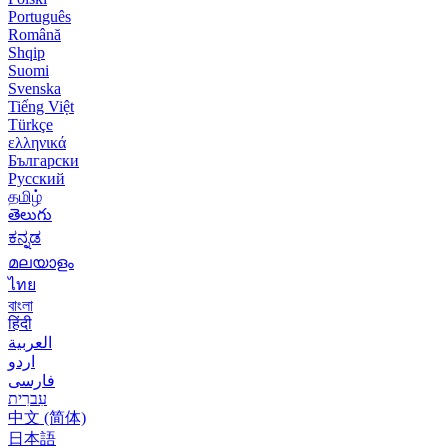
Português
Română
Shqip
Suomi
Svenska
Tiếng Việt
Türkçe
ελληνικά
Български
Русский
தமிழ்
తెలుగు
ಕನ್ನಡ
മലയാളം
ไทย
বাংলা
हिंदी
العربية
اردو
فارسی
עִברִית
中文 (简体)
日本語