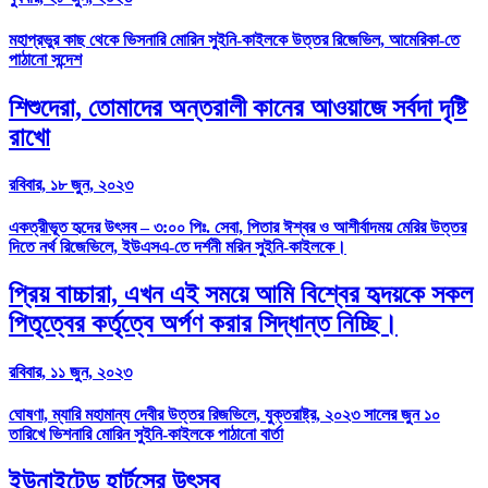
মহাপ্রভুর কাছ থেকে ভিসনারি মোরিন সুইনি-কাইলকে উত্তর রিজেভিল, আমেরিকা-তে
পাঠানো সন্দেশ
শিশুদেরা, তোমাদের অন্তরালী কানের আওয়াজে সর্বদা দৃষ্টি
রাখো
রবিবার, ১৮ জুন, ২০২৩
একত্রীভূত হৃদের উৎসব – ৩:০০ পিঃ. সেবা, পিতার ঈশ্বর ও আশীর্বাদময় মেরির উত্তর
দিতে নর্থ রিজেভিলে, ইউএসএ-তে দর্শনী মরিন সুইনি-কাইলকে।
প্রিয় বাচ্চারা, এখন এই সময়ে আমি বিশ্বের হৃদয়কে সকল
পিতৃত্বের কর্তৃত্বে অর্পণ করার সিদ্ধান্ত নিচ্ছি।
রবিবার, ১১ জুন, ২০২৩
ঘোষণা, ম্যারি মহামান্য দেবীর উত্তর রিজভিলে, যুক্তরাষ্ট্র, ২০২৩ সালের জুন ১০
তারিখে ভিশনারি মোরিন সুইনি-কাইলকে পাঠানো বার্তা
ইউনাইটেড হার্টসের উৎসব