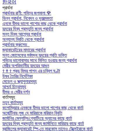
한국어
প্রার্থনা
প্রার্থনার রাণী: পবিত্র জপমালা
🌹
ভিন্ন প্রার্থনা, নিবেদন ও দূতাত্মকতা
এনকে যীশুর ভালো পাশোর কাছ থেকে প্রার্থনা
হৃদয়ের দিব্য প্রস্তুতি জন্য প্রার্থনা
সন্ত দিব্য আশ্র্যের প্রার্থনা
অন্যান্য বিবৃতি থেকে প্রার্থনা
প্রার্থনার ক্রুসেড
জ্যাকারেইয়ের মাদারের প্রার্থনা
সন্ত জোসেফের সর্বশুদ্ধ হৃদয়ের প্রতি ভক্তি
পবিত্র ভালোবাসার সাথে মিলিত হওয়ার জন্য প্রার্থনা
মেরীর অপরিবর্তনীয় হৃদয়ের আগুন
†
†
†
প্রভু যিশুর পাশন এর চব্বিশ ঘণ্টা
উষধ তৈরির নির্দেশিকা
মেডেল ও স্ক্যাপুলারসমূহ
আশ্চর্য চিত্রসমূহ
যীশুর ও মেরীর দর্শন
বার্তাসমূহ
নতুন বার্তাসমূহ
কলোম্বিয়ার এনককে যীশুর ভালো পাশোর কাছ থেকে বার্তা
অর্জেন্টিনায় লুজ দে মারিয়াকে মরিয়ান বিবৃতি
জার্মানির মেল্লাট্‌স/গ্যোটিংয়ে অ্যানের কাছে বার্তা
হৃদয়ের দিব্য প্রস্তুতি জন্য জার্মানিতে মারিয়ার কাছে বার্তা
ব্রাজিলের জ্যাকারেই স্পি-তে মারকোস তাদেও টেক্সেইরাকে বার্তা