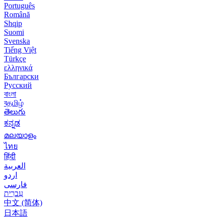
Português
Română
Shqip
Suomi
Svenska
Tiếng Việt
Türkçe
ελληνικά
Български
Русский
বাংলা
বதமிழ்
తెలుగు
ಕನ್ನಡ
മലയാളം
ไทย
हिंदी
العربية
اردو
فارسی
עִברִית
中文 (简体)
日本語