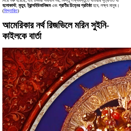
দিয়ে শুরু হয়েছে; এই টিকারা সমাধান নয়, কিন্তু লক্ষ্যবস্তুতে যাওয়ার সূত্রপাত যা
হলোকাস্ট
,
মৃত্যু
,
ট্রান্সহিউমানিজম
এবং
প্রাণীর চিহ্নের প্রতিষ্ঠা
হবে, লক্ষ্য মানুষ।
(
বিস্তারিত
)
আমেরিকার নর্থ রিজভিলে মরিন সুইনি-
কাইলকে বার্তা