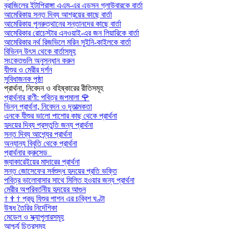
ব্রাজিলের ইটাপিরাঙ্গা এএম-এর এডসন গ্লাউবারকে বার্তা
আমেরিকায় সন্ত দিব্য আশ্রয়ের কাছে বার্তা
আমেরিকায় পুনরুত্থানের সন্তানদের কাছে বার্তা
আমেরিকার রোচেস্টার এনওয়াই-এর জন লিয়ারিকে বার্তা
আমেরিকার নর্থ রিজভিলে মরিন সুইনি-কাইলকে বার্তা
বিভিন্ন উৎস থেকে বার্তাসমূহ
সংকেতগুলি অনুসন্ধান করুন
যীশুর ও মেরীর দর্শন
সুবিধাজনক পৃষ্ঠা
প্রার্থনা, নিবেদন ও বহিষ্কারের রীতিসমূহ
প্রার্থনার রাণী: পবিত্র জপমালা
🌹
ভিন্ন প্রার্থনা, নিবেদন ও দূতাত্মকতা
এনকে যীশুর ভালো পাশোর কাছ থেকে প্রার্থনা
হৃদয়ের দিব্য প্রস্তুতি জন্য প্রার্থনা
সন্ত দিব্য আশ্র্যের প্রার্থনা
অন্যান্য বিবৃতি থেকে প্রার্থনা
প্রার্থনার ক্রুসেড
জ্যাকারেইয়ের মাদারের প্রার্থনা
সন্ত জোসেফের সর্বশুদ্ধ হৃদয়ের প্রতি ভক্তি
পবিত্র ভালোবাসার সাথে মিলিত হওয়ার জন্য প্রার্থনা
মেরীর অপরিবর্তনীয় হৃদয়ের আগুন
†
†
†
প্রভু যিশুর পাশন এর চব্বিশ ঘণ্টা
উষধ তৈরির নির্দেশিকা
মেডেল ও স্ক্যাপুলারসমূহ
আশ্চর্য চিত্রসমূহ