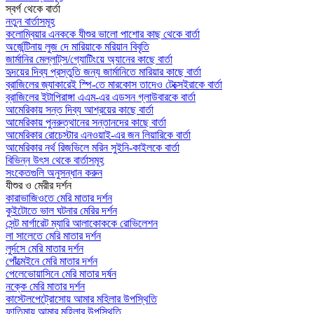
স্বর্গ থেকে বার্তা
নতুন বার্তাসমূহ
কলোম্বিয়ার এনককে যীশুর ভালো পাশোর কাছ থেকে বার্তা
অর্জেন্টিনায় লুজ দে মারিয়াকে মরিয়ান বিবৃতি
জার্মানির মেল্লাট্‌স/গ্যোটিংয়ে অ্যানের কাছে বার্তা
হৃদয়ের দিব্য প্রস্তুতি জন্য জার্মানিতে মারিয়ার কাছে বার্তা
ব্রাজিলের জ্যাকারেই স্পি-তে মারকোস তাদেও টেক্সেইরাকে বার্তা
ব্রাজিলের ইটাপিরাঙ্গা এএম-এর এডসন গ্লাউবারকে বার্তা
আমেরিকায় সন্ত দিব্য আশ্রয়ের কাছে বার্তা
আমেরিকায় পুনরুত্থানের সন্তানদের কাছে বার্তা
আমেরিকার রোচেস্টার এনওয়াই-এর জন লিয়ারিকে বার্তা
আমেরিকার নর্থ রিজভিলে মরিন সুইনি-কাইলকে বার্তা
বিভিন্ন উৎস থেকে বার্তাসমূহ
সংকেতগুলি অনুসন্ধান করুন
যীশুর ও মেরীর দর্শন
কারাভাজিওতে মেরি মাতার দর্শন
কুইটোতে ভাল ঘটনার মেরির দর্শন
সেন্ট মার্গারেট ম্যারি আলাকোককে রোভিলেশন
লা সালেতে মেরি মাতার দর্শন
লুর্দসে মেরি মাতার দর্শন
পোঁত্মেইনে মেরি মাতার দর্শন
পেলেভোয়াসিনে মেরি মাতার দর্ষন
নক্কে মেরি মাতার দর্শন
কাস্টেলপেট্রোসোয় আমার মহিলার উপস্থিতি
ফাতিমায় আমার মহিলার উপস্থিতি