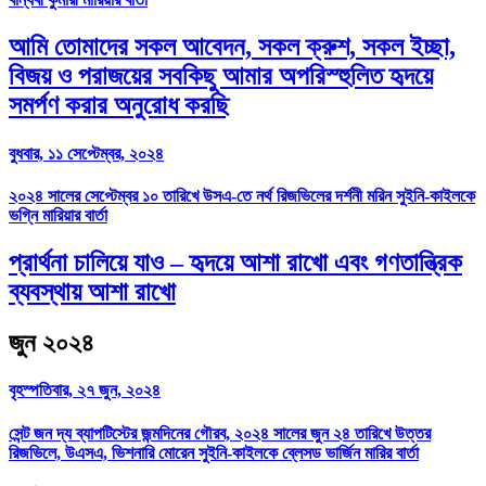
আমি তোমাদের সকল আবেদন, সকল ক্রুশ, সকল ইচ্ছা,
বিজয় ও পরাজয়ের সবকিছু আমার অপরিস্হুলিত হৃদয়ে
সমর্পণ করার অনুরোধ করছি
বুধবার, ১১ সেপ্টেম্বর, ২০২৪
২০২৪ সালের সেপ্টেম্বর ১০ তারিখে উসএ-তে নর্থ রিজভিলের দর্শনী মরিন সুইনি-কাইলকে
ভগ্নি মারিয়ার বার্তা
প্রার্থনা চালিয়ে যাও – হৃদয়ে আশা রাখো এবং গণতান্ত্রিক
ব্যবস্থায় আশা রাখো
জুন ২০২৪
বৃহস্পতিবার, ২৭ জুন, ২০২৪
সেন্ট জন দ্য ব্যাপটিস্টের জন্মদিনের গৌরব, ২০২৪ সালের জুন ২৪ তারিখে উত্তর
রিজভিলে, উএসএ, ভিশনারি মোরেন সুইনি-কাইলকে ব্লেসড ভার্জিন মারির বার্তা