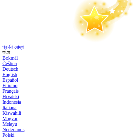
প্রার্থনা যোদ্ধা
বাংলা
Bokmål
Čeština
Deutsch
English
Español
Filipino
Français
Hrvatski
Indonesia
Italiana
Kiswahili
Magyar
Melayu
Nederlands
Polski