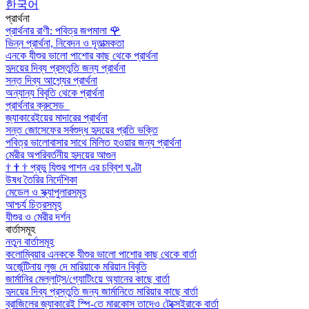
한국어
প্রার্থনা
প্রার্থনার রাণী: পবিত্র জপমালা
🌹
ভিন্ন প্রার্থনা, নিবেদন ও দূতাত্মকতা
এনকে যীশুর ভালো পাশোর কাছ থেকে প্রার্থনা
হৃদয়ের দিব্য প্রস্তুতি জন্য প্রার্থনা
সন্ত দিব্য আশ্র্যের প্রার্থনা
অন্যান্য বিবৃতি থেকে প্রার্থনা
প্রার্থনার ক্রুসেড
জ্যাকারেইয়ের মাদারের প্রার্থনা
সন্ত জোসেফের সর্বশুদ্ধ হৃদয়ের প্রতি ভক্তি
পবিত্র ভালোবাসার সাথে মিলিত হওয়ার জন্য প্রার্থনা
মেরীর অপরিবর্তনীয় হৃদয়ের আগুন
†
†
†
প্রভু যিশুর পাশন এর চব্বিশ ঘণ্টা
উষধ তৈরির নির্দেশিকা
মেডেল ও স্ক্যাপুলারসমূহ
আশ্চর্য চিত্রসমূহ
যীশুর ও মেরীর দর্শন
বার্তাসমূহ
নতুন বার্তাসমূহ
কলোম্বিয়ার এনককে যীশুর ভালো পাশোর কাছ থেকে বার্তা
অর্জেন্টিনায় লুজ দে মারিয়াকে মরিয়ান বিবৃতি
জার্মানির মেল্লাট্‌স/গ্যোটিংয়ে অ্যানের কাছে বার্তা
হৃদয়ের দিব্য প্রস্তুতি জন্য জার্মানিতে মারিয়ার কাছে বার্তা
ব্রাজিলের জ্যাকারেই স্পি-তে মারকোস তাদেও টেক্সেইরাকে বার্তা