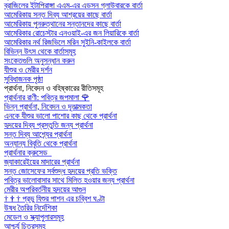
ব্রাজিলের ইটাপিরাঙ্গা এএম-এর এডসন গ্লাউবারকে বার্তা
আমেরিকায় সন্ত দিব্য আশ্রয়ের কাছে বার্তা
আমেরিকায় পুনরুত্থানের সন্তানদের কাছে বার্তা
আমেরিকার রোচেস্টার এনওয়াই-এর জন লিয়ারিকে বার্তা
আমেরিকার নর্থ রিজভিলে মরিন সুইনি-কাইলকে বার্তা
বিভিন্ন উৎস থেকে বার্তাসমূহ
সংকেতগুলি অনুসন্ধান করুন
যীশুর ও মেরীর দর্শন
সুবিধাজনক পৃষ্ঠা
প্রার্থনা, নিবেদন ও বহিষ্কারের রীতিসমূহ
প্রার্থনার রাণী: পবিত্র জপমালা
🌹
ভিন্ন প্রার্থনা, নিবেদন ও দূতাত্মকতা
এনকে যীশুর ভালো পাশোর কাছ থেকে প্রার্থনা
হৃদয়ের দিব্য প্রস্তুতি জন্য প্রার্থনা
সন্ত দিব্য আশ্র্যের প্রার্থনা
অন্যান্য বিবৃতি থেকে প্রার্থনা
প্রার্থনার ক্রুসেড
জ্যাকারেইয়ের মাদারের প্রার্থনা
সন্ত জোসেফের সর্বশুদ্ধ হৃদয়ের প্রতি ভক্তি
পবিত্র ভালোবাসার সাথে মিলিত হওয়ার জন্য প্রার্থনা
মেরীর অপরিবর্তনীয় হৃদয়ের আগুন
†
†
†
প্রভু যিশুর পাশন এর চব্বিশ ঘণ্টা
উষধ তৈরির নির্দেশিকা
মেডেল ও স্ক্যাপুলারসমূহ
আশ্চর্য চিত্রসমূহ