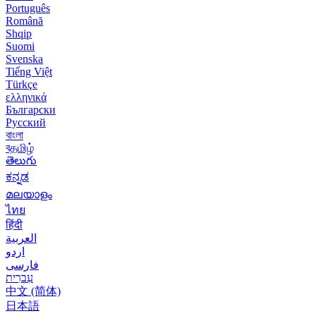
Português
Română
Shqip
Suomi
Svenska
Tiếng Việt
Türkçe
ελληνικά
Български
Русский
বাংলা
বதமிழ்
తెలుగు
ಕನ್ನಡ
മലയാളം
ไทย
हिंदी
العربية
اردو
فارسی
עִברִית
中文 (简体)
日本語