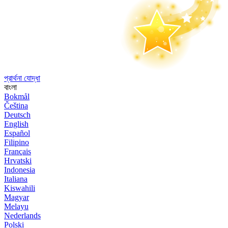
প্রার্থনা যোদ্ধা
বাংলা
Bokmål
Čeština
Deutsch
English
Español
Filipino
Français
Hrvatski
Indonesia
Italiana
Kiswahili
Magyar
Melayu
Nederlands
Polski