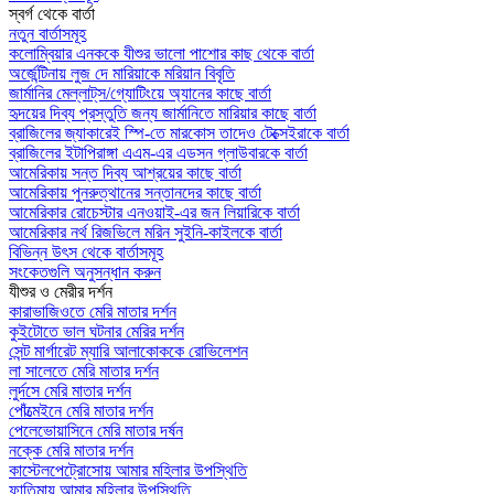
স্বর্গ থেকে বার্তা
নতুন বার্তাসমূহ
কলোম্বিয়ার এনককে যীশুর ভালো পাশোর কাছ থেকে বার্তা
অর্জেন্টিনায় লুজ দে মারিয়াকে মরিয়ান বিবৃতি
জার্মানির মেল্লাট্‌স/গ্যোটিংয়ে অ্যানের কাছে বার্তা
হৃদয়ের দিব্য প্রস্তুতি জন্য জার্মানিতে মারিয়ার কাছে বার্তা
ব্রাজিলের জ্যাকারেই স্পি-তে মারকোস তাদেও টেক্সেইরাকে বার্তা
ব্রাজিলের ইটাপিরাঙ্গা এএম-এর এডসন গ্লাউবারকে বার্তা
আমেরিকায় সন্ত দিব্য আশ্রয়ের কাছে বার্তা
আমেরিকায় পুনরুত্থানের সন্তানদের কাছে বার্তা
আমেরিকার রোচেস্টার এনওয়াই-এর জন লিয়ারিকে বার্তা
আমেরিকার নর্থ রিজভিলে মরিন সুইনি-কাইলকে বার্তা
বিভিন্ন উৎস থেকে বার্তাসমূহ
সংকেতগুলি অনুসন্ধান করুন
যীশুর ও মেরীর দর্শন
কারাভাজিওতে মেরি মাতার দর্শন
কুইটোতে ভাল ঘটনার মেরির দর্শন
সেন্ট মার্গারেট ম্যারি আলাকোককে রোভিলেশন
লা সালেতে মেরি মাতার দর্শন
লুর্দসে মেরি মাতার দর্শন
পোঁত্মেইনে মেরি মাতার দর্শন
পেলেভোয়াসিনে মেরি মাতার দর্ষন
নক্কে মেরি মাতার দর্শন
কাস্টেলপেট্রোসোয় আমার মহিলার উপস্থিতি
ফাতিমায় আমার মহিলার উপস্থিতি