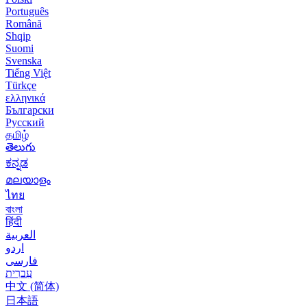
Português
Română
Shqip
Suomi
Svenska
Tiếng Việt
Türkçe
ελληνικά
Български
Русский
தமிழ்
తెలుగు
ಕನ್ನಡ
മലയാളം
ไทย
বাংলা
हिंदी
العربية
اردو
فارسی
עִברִית
中文 (简体)
日本語