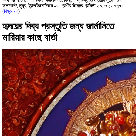
দিয়ে শুরু হয়েছে; এই টিকারা সমাধান নয়, কিন্তু লক্ষ্যবস্তুতে যাওয়ার সূত্রপাত যা
হলোকাস্ট
,
মৃত্যু
,
ট্রান্সহিউমানিজম
এবং
প্রাণীর চিহ্নের প্রতিষ্ঠা
হবে, লক্ষ্য মানুষ।
(
বিস্তারিত
)
হৃদয়ের দিব্য প্রস্তুতি জন্য জার্মানিতে
মারিয়ার কাছে বার্তা