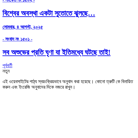
বিশ্বের অবস্থা একটা সুতোতে ঝুলছে…
সোমবার, ৪ আগস্ট, ২০২৫
- সংবাদ নং ১৫০১ -
সব অশুভের প্রতি ঘৃণা যা ইতিমধ্যে ঘটছে তাই!
পূর্ববর্তী
নতুন
এই ওয়েবসাইটের পাঠ্য স্বয়ংক্রিয়ভাবে অনুবাদ করা হয়েছে। কোনো ত্রুটি কে বিনায়িত
করুন এবং ইংরেজি অনুবাদের দিকে নজরে রাখুন।