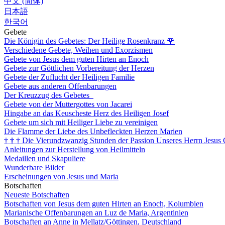
中文 (简体)
日本語
한국어
Gebete
Die Königin des Gebetes: Der Heilige Rosenkranz
🌹
Verschiedene Gebete, Weihen und Exorzismen
Gebete von Jesus dem guten Hirten an Enoch
Gebete zur Göttlichen Vorbereitung der Herzen
Gebete der Zuflucht der Heiligen Familie
Gebete aus anderen Offenbarungen
Der Kreuzzug des Gebetes
Gebete von der Muttergottes von Jacarei
Hingabe an das Keuscheste Herz des Heiligen Josef
Gebete um sich mit Heiliger Liebe zu vereinigen
Die Flamme der Liebe des Unbefleckten Herzen Marien
†
†
†
Die Vierundzwanzig Stunden der Passion Unseres Herrn Jesus 
Anleitungen zur Herstellung von Heilmitteln
Medaillen und Skapuliere
Wunderbare Bilder
Erscheinungen von Jesus und Maria
Botschaften
Neueste Botschaften
Botschaften von Jesus dem guten Hirten an Enoch, Kolumbien
Marianische Offenbarungen an Luz de Maria, Argentinien
Botschaften an Anne in Mellatz/Göttingen, Deutschland