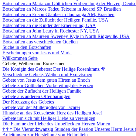
Botschaften an Maria zur Göttlichen Vorbereitung der Herzen, Deuts
Botschaften an Marcos Tadeu Teixeira in Jacareí SP, Brasilien
Botschaften an Edson Glauber in Itapiranga AM, Brasilien
Botschaften an die Zuflucht der Heiligen Familie, USA
Botschaften an die Kinder der Erneuerung, USA
Botschaften an John Leary in Rochester NY, USA
Botschaften an Maureen Sweeney-Kyle in North Ridgeville, USA
Botschaften aus verschiedenen Quellen
Suche in den Botschaften
Erscheinungen von Jesus und Maria
Willkommen Seite
Gebete, Weihen und Exorzismen
Die Königin des Gebetes: Der Heilige Rosenkranz
🌹
Verschiedene Gebete, Weihen und Exorzismen
Gebete von Jesus dem guten Hirten an Enoch
Gebete zur Göttlichen Vorbereitung der Herzen
Gebete der Zuflucht der Heiligen Familie
Gebete aus anderen Offenbarungen
Der Kreuzzug des Gebetes
Gebete von der Muttergottes von Jacarei
Hingabe an das Keuscheste Herz des Heiligen Josef
Gebete um sich mit Heiliger Liebe zu vereinigen
Die Flamme der Liebe des Unbefleckten Herzen Marien
†
†
†
Die Vierundzwanzig Stunden der Passion Unseres Herrn Jesus 
Anleitungen zur Herstellung von Heilmitteln