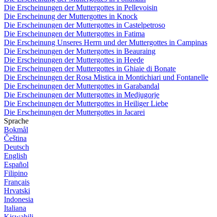
Die Erscheinungen der Muttergottes in Pellevoisin
Die Erscheinung der Muttergottes in Knock
Die Erscheinungen der Muttergottes in Castelpetroso
Die Erscheinungen der Muttergottes in Fatima
Die Erscheinung Unseres Herrn und der Muttergottes in Campinas
Die Erscheinungen der Muttergottes in Beauraing
Die Erscheinungen der Muttergottes in Heede
Die Erscheinungen der Muttergottes in Ghiaie di Bonate
Die Erscheinungen der Rosa Mistica in Montichiari und Fontanelle
Die Erscheinungen der Muttergottes in Garabandal
Die Erscheinungen der Muttergottes in Medjugorje
Die Erscheinungen der Muttergottes in Heiliger Liebe
Die Erscheinungen der Muttergottes in Jacarei
Sprache
Bokmål
Čeština
Deutsch
English
Español
Filipino
Français
Hrvatski
Indonesia
Italiana
Kiswahili