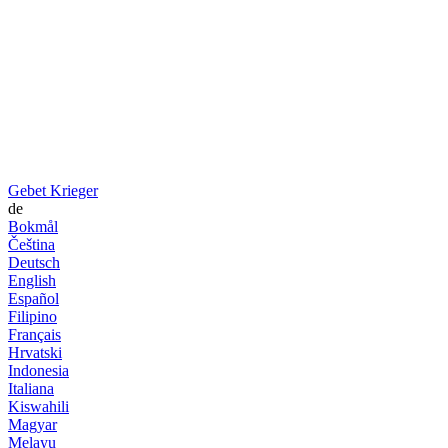
Gebet Krieger
de
Bokmål
Čeština
Deutsch
English
Español
Filipino
Français
Hrvatski
Indonesia
Italiana
Kiswahili
Magyar
Melayu