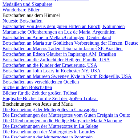
Medaillen und Skapuliere
Wunderbare Bilder
Botschaften aus dem Himmel
Neueste Botschaften
Botschaften von Jesus dem guten Hirten an Enoch, Kolumbien
Marianische Offenbarungen an Luz de Maria, Argentinien
Botschaften an Anne in Mellatz/Göttingen, Deutschland
Botschaften an Maria zur Göttlichen Vorbereitung der Herzen, Deuts
Botschaften an Marcos Tadeu Teixeira in Jacareí SP, Brasilien
Botschaften an Edson Glauber in Itapiranga AM, Brasilien
Botschaften an die Zuflucht der Heiligen Familie, USA
Botschaften an die Kinder der Erneuerung, USA
Botschaften an John Leary in Rochester NY, USA
Botschaften an Maureen Sweeney-Kyle in North Ridgeville, USA
Botschaften aus verschiedenen Quellen
Suche in den Botschaften
Bücher für die Zeit der großen Trübsal
Englische Bücher für die Zeit der großen Trübsal
Erscheinungen von Jesus und Maria
Die Erscheinung der Muttergottes in Caravaggio
Die Erscheinungen der Muttergottes vom Guten Ereignis in Quito
Die Offenbarungen an die Heilige Margarete Maria Alacoque
Die Erscheinungen der Muttergottes in La Salette
Die Erscheinungen der Muttergottes in Lourdes
Die Erscheinung der Muttergottes in Pontmain