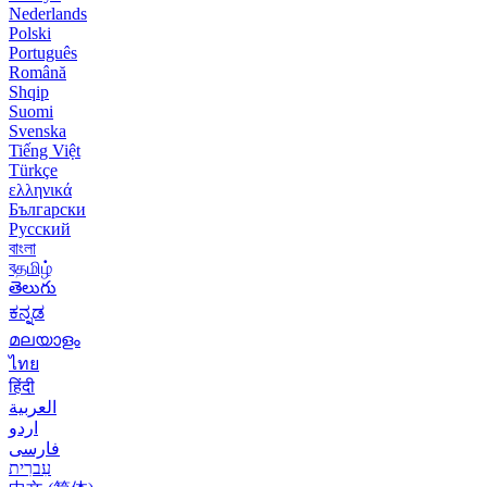
Nederlands
Polski
Português
Română
Shqip
Suomi
Svenska
Tiếng Việt
Türkçe
ελληνικά
Български
Русский
বাংলা
বதமிழ்
తెలుగు
ಕನ್ನಡ
മലയാളം
ไทย
हिंदी
العربية
اردو
فارسی
עִברִית