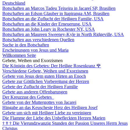
Deutschland
Botschaften an Marcos Tadeu Teixeira in Jacareí SP, Brasilien
Botschaften an Edson Glauber in Itapiranga AM, Brasilien
Botschaften an die Zuflucht der Heiligen Familie, USA
Botschaften an die Kinder der Erneuerung, USA
Botschaften an John Leary in Rochester NY, USA
Botschaften an Maureen Sweeney-Kyle in North Ridgeville, USA
Botschaften aus verschiedenen Quellen
Suche in den Botschaften
Erscheinungen von Jesus und Maria
Willkommen Seite
Gebete, Weihen und Exorzismen
Die Königin des Gebetes: Der Heilige Rosenkranz
🌹
Verschiedene Gebete, Weihen und Exorzismen
Gebete von Jesus dem guten Hirten an Enoch
Gebete zur Göttlichen Vorbereitung der Herzen
Gebete der Zuflucht der Heiligen Familie
Gebete aus anderen Offenbarungen
Der Kreuzzug des Gebetes
Gebete von der Muttergottes von Jacarei
Hingabe an das Keuscheste Herz des Heiligen Josef
Gebete um sich mit Heiliger Liebe zu vereinigen
Die Flamme der Liebe des Unbefleckten Herzen Marien
†
†
†
Die Vierundzwanzig Stunden der Passion Unseres Herrn Jesus
Christus