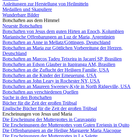
Anleitungen zur Herstellung von Heilmitteln
Medaillen und Skapuliere
Wunderbare Bilder
Botschaften aus dem Himmel
Neueste Botschaften
Botschaften von Jesus dem guten Hirten an Enoch, Kolumbien
Marianische Offenbarungen an Luz de Maria, Argentinien
Botschaften an Anne in Mellatz/Göttingen, Deutschland
Botschaften an Maria zur Göttlichen Vorbereitung der Herzen,
Deutschland
Botschaften an Marcos Tadeu Teixeira in Jacareí SP, Brasilien
Botschaften an Edson Glauber in Itapiranga AM, Brasilien
Botschaften an die Zuflucht der Heiligen Familie, USA
Botschaften an die Kinder der Erneuerung, USA
Botschaften an John Leary in Rochester NY, USA
Botschaften an Maureen Sweeney-Kyle in North Ridgeville, USA
Botschaften aus verschiedenen Quellen
Suche in den Botschaften
Bücher für die Zeit der großen Trübsal
Englische Bücher für die Zeit der großen Trübsal
Erscheinungen von Jesus und Maria
Die Erscheinung der Muttergottes in Caravaggio
Die Erscheinungen der Muttergottes vom Guten Ereignis in Quito
Die Offenbarungen an die Heilige Margarete Maria Alacoque
Die Erscheinungen der Muttergottes in La Salette