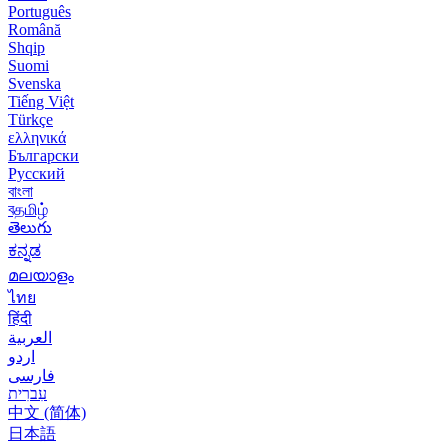
Português
Română
Shqip
Suomi
Svenska
Tiếng Việt
Türkçe
ελληνικά
Български
Русский
বাংলা
বதமிழ்
తెలుగు
ಕನ್ನಡ
മലയാളം
ไทย
हिंदी
العربية
اردو
فارسی
עִברִית
中文 (简体)
日本語