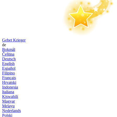
Gebet Krieger
de
Bokmål
Čeština
Deutsch
English
Español
Filipino
Français
Hrvatski
Indonesia
Italiana
Kiswahili
Magyar
Melayu
Nederlands
Polski