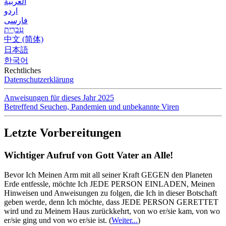
العربية
اردو
فارسی
עִברִית
中文 (简体)
日本語
한국어
Rechtliches
Datenschutzerklärung
Anweisungen für dieses Jahr 2025
Betreffend Seuchen, Pandemien und unbekannte Viren
Letzte Vorbereitungen
Wichtiger Aufruf von Gott Vater an Alle!
Bevor Ich Meinen Arm mit all seiner Kraft GEGEN den Planeten
Erde entfessle, möchte Ich JEDE PERSON EINLADEN, Meinen
Hinweisen und Anweisungen zu folgen, die Ich in dieser Botschaft
geben werde, denn Ich möchte, dass JEDE PERSON GERETTET
wird und zu Meinem Haus zurückkehrt, von wo er/sie kam, von wo
er/sie ging und von wo er/sie ist.
(
Weiter...
)