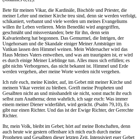
Bete für meinen Vikar, die Kardinäle, Bischöfe und Priester, die
meiner Lehre und meiner Kirche treu sind, denn sie werden verfolgt,
schikaniert, verbannt und viele werden um meines Evangeliums
willen ihr Leben verlieren. Mein Benedikt wird angegriffen,
geschmäht und missverstanden; bete für ihn, denn sein
Kalvarienberg hat begonnen. Das Gemurmel, die Intrigen, der
Ungehorsam und die Skandale einiger Meiner Amtsträger im
Vatikan lassen den Himmel weinen. Mein Widersacher wird das
Haus Meines Vaters entweihen, und was am traurigsten ist, er wird
es durch einige Meiner Lieblinge tun. Alles muss sich erfüllen; es
gibt nichts Verborgenes, das nicht bekannt ist. Himmel und Erde
werden vergehen, aber meine Worte werden nicht vergehen.
Ich rufe euch, meine Kinder, auf, im Gebet mit meiner Kirche und
meinem Vikar vereint zu bleiben. Greift meine Propheten und
Gesalbten nicht an und misshandelt sie nicht, sonst macht ihr euch
selbst zum Anathema; denn wahrlich, ich sage euch: Was immer
einem meiner Diener widerfährt, wird gerächt. (Psalm 79,10), Es
gibt nur einen Richter. Und das ist der Ewige Richter, der Gerechte
Richter.
Ihr, mein Volk, bleibt im Gebet; hört auf meine Botschaften, denn
auch heute wie gestern offenbare ich mich euch durch meine
Propheten und Gesalbten dieser letzten Zeit. Intensiviert euer Gebet