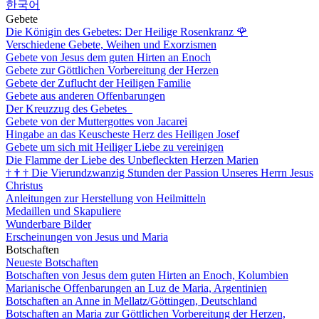
한국어
Gebete
Die Königin des Gebetes: Der Heilige Rosenkranz
🌹
Verschiedene Gebete, Weihen und Exorzismen
Gebete von Jesus dem guten Hirten an Enoch
Gebete zur Göttlichen Vorbereitung der Herzen
Gebete der Zuflucht der Heiligen Familie
Gebete aus anderen Offenbarungen
Der Kreuzzug des Gebetes
Gebete von der Muttergottes von Jacarei
Hingabe an das Keuscheste Herz des Heiligen Josef
Gebete um sich mit Heiliger Liebe zu vereinigen
Die Flamme der Liebe des Unbefleckten Herzen Marien
†
†
†
Die Vierundzwanzig Stunden der Passion Unseres Herrn Jesus
Christus
Anleitungen zur Herstellung von Heilmitteln
Medaillen und Skapuliere
Wunderbare Bilder
Erscheinungen von Jesus und Maria
Botschaften
Neueste Botschaften
Botschaften von Jesus dem guten Hirten an Enoch, Kolumbien
Marianische Offenbarungen an Luz de Maria, Argentinien
Botschaften an Anne in Mellatz/Göttingen, Deutschland
Botschaften an Maria zur Göttlichen Vorbereitung der Herzen,