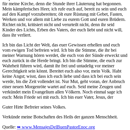
für meine Kirche, denn die Stunde ihrer Läuterung hat begonnen.
Mein kämpferisches Heer, ich rufe euch auf, bereit zu sein und euch
auf den Kampf vorzubereiten; ölt eure Rüstung mit Gebet, Fasten,
Werken und vor allem mit Liebe zu eurem Gott und euren Brüdern.
Richtet nicht, kritisiert nicht und verurteilt nicht, denn ihr seid
Kinder des Lichts, Erben des Vaters, der euch liebt und nicht will,
dass ihr verliert.
Ich bin das Licht der Welt, das euer Gewissen erhellen und euch
vom ewigen Tod befreien wird. Ich bin die Stimme, die ihr bei
meiner Warnung hören werdet, die euch von der Sünde erweckt und
euch zurück in die Herde bringt. Ich bin die Stimme, die euch zur
Wahrheit führen wird, damit ihr frei und untadelig vor meiner
Gerechtigkeit sein könnt. Bereitet euch also vor, mein Volk. Habt
keine Angst; wisst, dass ich euch liebe und dass ich bei euch sein
werde, bis die Zeit vollendet ist. Nur Mut, geht voran, der Anbruch
einer neuen Morgenröte wartet auf euch. Seid meine Zeugen und
verkündet mein Evangelium allen Völkern. Noch einmal sage ich
euch: Mein Friede sei mit euch. Ich bin euer Vater, Jesus, der
Guter Hirte Befreier seines Volkes.
Verkünde meine Botschaften des Heils der ganzen Menschheit.
Quelle:
➥ www.MensajesDelBuenPastorEnoc.org