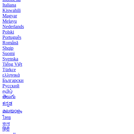
Italiana
Kiswahili
Magyar
Melayu
Nederlands
Polski
Português
Română
Shqip
Suomi
Svenska
Tiếng Việt
Türkçe
ελληνικά
Български
Русский
தமிழ்
తెలుగు
ಕನ್ನಡ
മലയാളം
ไทย
বাংলা
हिंदी