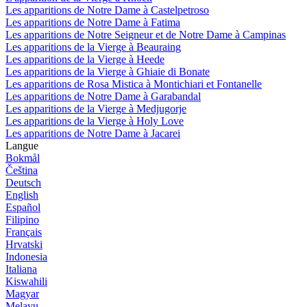
Les apparitions de Notre Dame à Castelpetroso
Les apparitions de Notre Dame à Fatima
Les apparitions de Notre Seigneur et de Notre Dame à Campinas
Les apparitions de la Vierge à Beauraing
Les apparitions de la Vierge à Heede
Les apparitions de la Vierge à Ghiaie di Bonate
Les apparitions de Rosa Mistica à Montichiari et Fontanelle
Les apparitions de Notre Dame à Garabandal
Les apparitions de la Vierge à Medjugorje
Les apparitions de la Vierge à Holy Love
Les apparitions de Notre Dame à Jacarei
Langue
Bokmål
Čeština
Deutsch
English
Español
Filipino
Français
Hrvatski
Indonesia
Italiana
Kiswahili
Magyar
Melayu