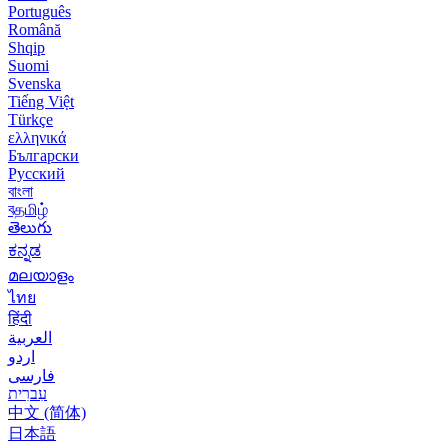
Português
Română
Shqip
Suomi
Svenska
Tiếng Việt
Türkçe
ελληνικά
Български
Русский
বাংলা
বதமிழ்
తెలుగు
ಕನ್ನಡ
മലയാളം
ไทย
हिंदी
العربية
اردو
فارسی
עִברִית
中文 (简体)
日本語