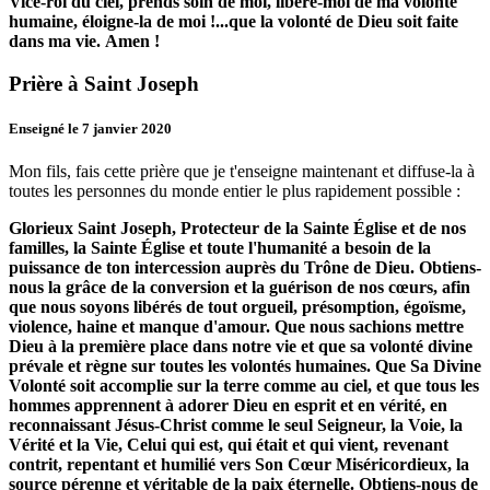
Vice-roi du ciel, prends soin de moi, libère-moi de ma volonté
humaine, éloigne-la de moi !...que la volonté de Dieu soit faite
dans ma vie.
Amen !
Prière à Saint Joseph
Enseigné le 7 janvier 2020
Mon fils, fais cette prière que je t'enseigne maintenant et diffuse-la à
toutes les personnes du monde entier le plus rapidement possible :
Glorieux Saint Joseph, Protecteur de la Sainte Église et de nos
familles, la Sainte Église et toute l'humanité a besoin de la
puissance de ton intercession auprès du Trône de Dieu.
Obtiens-
nous la grâce de la conversion et la guérison de nos cœurs, afin
que nous soyons libérés de tout orgueil, présomption, égoïsme,
violence, haine et manque d'amour.
Que nous sachions mettre
Dieu à la première place dans notre vie et que sa volonté divine
prévale et règne sur toutes les volontés humaines.
Que Sa Divine
Volonté soit accomplie sur la terre comme au ciel, et que tous les
hommes apprennent à adorer Dieu en esprit et en vérité, en
reconnaissant Jésus-Christ comme le seul Seigneur, la Voie, la
Vérité et la Vie, Celui qui est, qui était et qui vient, revenant
contrit, repentant et humilié vers Son Cœur Miséricordieux, la
source pérenne et véritable de la paix éternelle.
Obtiens-nous de