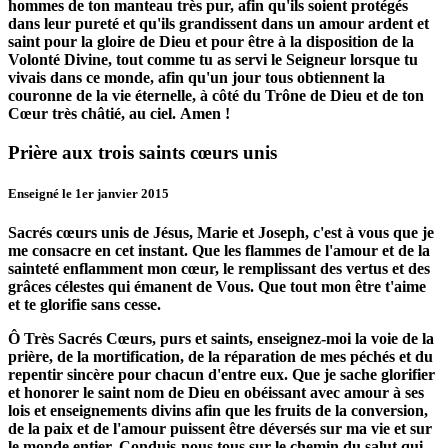
hommes de ton manteau très pur, afin qu'ils soient protégés
dans leur pureté et qu'ils grandissent dans un amour ardent et
saint pour la gloire de Dieu et pour être à la disposition de la
Volonté Divine, tout comme tu as servi le Seigneur lorsque tu
vivais dans ce monde, afin qu'un jour tous obtiennent la
couronne de la vie éternelle, à côté du Trône de Dieu et de ton
Cœur très châtié, au ciel.
Amen !
Prière aux trois saints cœurs unis
Enseigné le 1er janvier 2015
Sacrés cœurs unis de Jésus, Marie et Joseph, c'est à vous que je
me consacre en cet instant.
Que les flammes de l'amour et de la
sainteté enflamment mon cœur, le remplissant des vertus et des
grâces célestes qui émanent de Vous.
Que tout mon être t'aime
et te glorifie sans cesse.
Ô Très Sacrés Cœurs, purs et saints, enseignez-moi la voie de la
prière, de la mortification, de la réparation de mes péchés et du
repentir sincère pour chacun d'entre eux.
Que je sache glorifier
et honorer le saint nom de Dieu en obéissant avec amour à ses
lois et enseignements divins afin que les fruits de la conversion,
de la paix et de l'amour puissent être déversés sur ma vie et sur
le monde entier.
Conduis-nous tous sur le chemin du salut qui