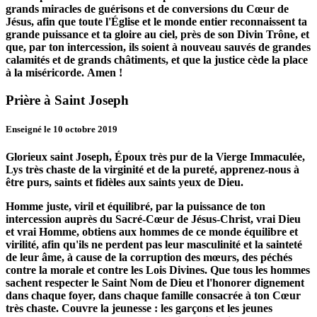
grands miracles de guérisons et de conversions du Cœur de
Jésus, afin que toute l'Église et le monde entier reconnaissent ta
grande puissance et ta gloire au ciel, près de son Divin Trône, et
que, par ton intercession, ils soient à nouveau sauvés de grandes
calamités et de grands châtiments, et que la justice cède la place
à la miséricorde.
Amen !
Prière à Saint Joseph
Enseigné le 10 octobre 2019
Glorieux saint Joseph, Époux très pur de la Vierge Immaculée,
Lys très chaste de la virginité et de la pureté, apprenez-nous à
être purs, saints et fidèles aux saints yeux de Dieu.
Homme juste, viril et équilibré, par la puissance de ton
intercession auprès du Sacré-Cœur de Jésus-Christ, vrai Dieu
et vrai Homme, obtiens aux hommes de ce monde équilibre et
virilité, afin qu'ils ne perdent pas leur masculinité et la sainteté
de leur âme, à cause de la corruption des mœurs, des péchés
contre la morale et contre les Lois Divines.
Que tous les hommes
sachent respecter le Saint Nom de Dieu et l'honorer dignement
dans chaque foyer, dans chaque famille consacrée à ton Cœur
très chaste.
Couvre la jeunesse : les garçons et les jeunes