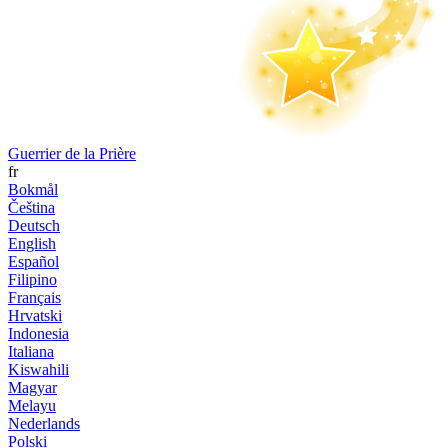
Guerrier de la Prière
fr
Bokmål
Čeština
Deutsch
English
Español
Filipino
Français
Hrvatski
Indonesia
Italiana
Kiswahili
Magyar
Melayu
Nederlands
Polski