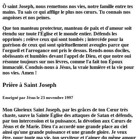
Ô saint Joseph, nous remettons nos vies, notre famille entre tes
mains.
Tu sais ce qui afflige le plus nos cœurs.
Tu connais nos
angoisses et nos peines.
Que ton manteau protecteur, manteau de paix et d'amour soit
étendu sur toute l'Église et le monde entier.
Défends les
opprimés ; relève ceux qui sont tombés ; intercède pour la
guérison de ceux qui sont spirituellement aveugles parce que
l'orgueil et l'arrogance ont pris le dessus.
Rends-nous dociles,
obéissants et humbles devant l'appel de Dieu, et que notre oui
résonne toujours sur nos lèvres, comme l'a fait ton Époux
immaculé.
Conduis-nous à Jésus, la vraie lumière et la vie pour
nos vies.
Amen !
Prière à Saint Joseph
Enseigné par Jésus le 23 novembre 1997
Mon Glorieux Saint Joseph, par les grâces de ton Cœur très
chaste, sauve la Sainte Église des attaques de Satan et défends,
par ton intercession et ta puissance, la dévotion aux Cœurs de
Jésus et de Marie.
Dieu t'a accordé une grande place au ciel
ainsi qu'une grande puissance et une grande gloire.
Je veux
être, pour toute ma vie, ton serviteur et t'aimer du même amour