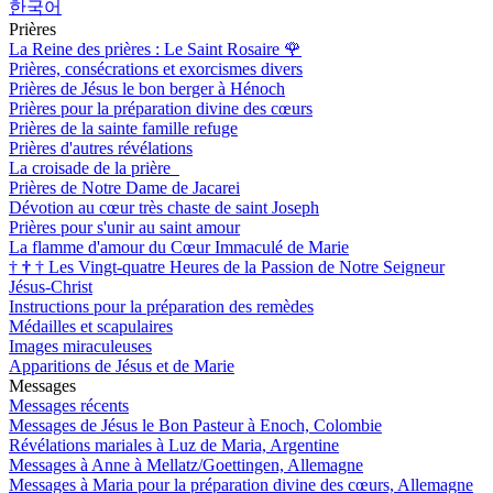
한국어
Prières
La Reine des prières : Le Saint Rosaire
🌹
Prières, consécrations et exorcismes divers
Prières de Jésus le bon berger à Hénoch
Prières pour la préparation divine des cœurs
Prières de la sainte famille refuge
Prières d'autres révélations
La croisade de la prière
Prières de Notre Dame de Jacarei
Dévotion au cœur très chaste de saint Joseph
Prières pour s'unir au saint amour
La flamme d'amour du Cœur Immaculé de Marie
†
†
†
Les Vingt-quatre Heures de la Passion de Notre Seigneur
Jésus-Christ
Instructions pour la préparation des remèdes
Médailles et scapulaires
Images miraculeuses
Apparitions de Jésus et de Marie
Messages
Messages récents
Messages de Jésus le Bon Pasteur à Enoch, Colombie
Révélations mariales à Luz de Maria, Argentine
Messages à Anne à Mellatz/Goettingen, Allemagne
Messages à Maria pour la préparation divine des cœurs, Allemagne