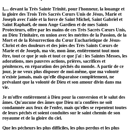
I,...
devant la Très Sainte Trinité, pour l'honneur, la louange et
la gloire des Trois Très Sacrés Cœurs Unis de Jésus, Marie et
Joseph avec l'aide et la force de Saint Michel, Saint Gabriel et
Saint Raphaël, de mon Ange Gardien et de mes Saints
Protecteurs, offre par les mains de ces Très Sacrés Cœurs Unis,
au Dieu Trinitaire, en union avec les mérites de la Passion, de la
Mort et de la Résurrection du Cœur Eucharistique de Jésus-
Christ et des douleurs et des joies des Très Saints Cœurs de
Marie et de Joseph, ma vie, mon âme, entièrement tout mon
être, tout ce que je suis et tout ce que j'ai :
les Saintes Messes, les
adorations, mes pauvres actions, prières, sacrifices et
pénitences, en réparation des péchés du monde.
A partir de ce
jour, je ne veux plus disposer de moi-même, que ma volonté
n'existe jamais, mais qu'elle disparaisse complètement, ne
prévalant que la volonté de Dieu et son amour divin dans ma
vie.
Je m'offre entièrement à Dieu pour la conversion et le salut des
âmes.
Qu'aucune des âmes que Dieu m'a confiées ne soit
condamnée aux feux de l'enfer, mais qu'elles se repentent toutes
de leurs péchés et soient conduites sur le saint chemin de son
royaume et de la gloire du ciel.
Que les pécheurs les plus difficiles, les plus perdus et les plus