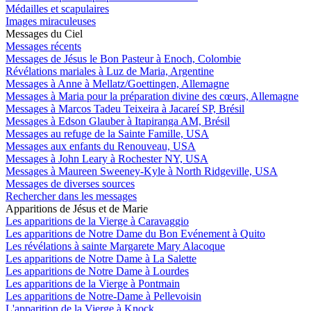
Médailles et scapulaires
Images miraculeuses
Messages du Ciel
Messages récents
Messages de Jésus le Bon Pasteur à Enoch, Colombie
Révélations mariales à Luz de Maria, Argentine
Messages à Anne à Mellatz/Goettingen, Allemagne
Messages à Maria pour la préparation divine des cœurs, Allemagne
Messages à Marcos Tadeu Teixeira à Jacareí SP, Brésil
Messages à Edson Glauber à Itapiranga AM, Brésil
Messages au refuge de la Sainte Famille, USA
Messages aux enfants du Renouveau, USA
Messages à John Leary à Rochester NY, USA
Messages à Maureen Sweeney-Kyle à North Ridgeville, USA
Messages de diverses sources
Rechercher dans les messages
Apparitions de Jésus et de Marie
Les apparitions de la Vierge à Caravaggio
Les apparitions de Notre Dame du Bon Evénement à Quito
Les révélations à sainte Margarete Mary Alacoque
Les apparitions de Notre Dame à La Salette
Les apparitions de Notre Dame à Lourdes
Les apparitions de la Vierge à Pontmain
Les apparitions de Notre-Dame à Pellevoisin
L'apparition de la Vierge à Knock