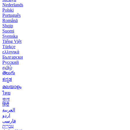
Nederlands
Polski
Português
Română
Shqip
Suomi
Svenska
Tiếng Việt
Türkçe
ελληνικά
Български
Русский
தமிழ்
తెలుగు
ಕನ್ನಡ
മലയാളം
ไทย
বাংলা
हिंदी
العربية
اردو
فارسی
עִברִית