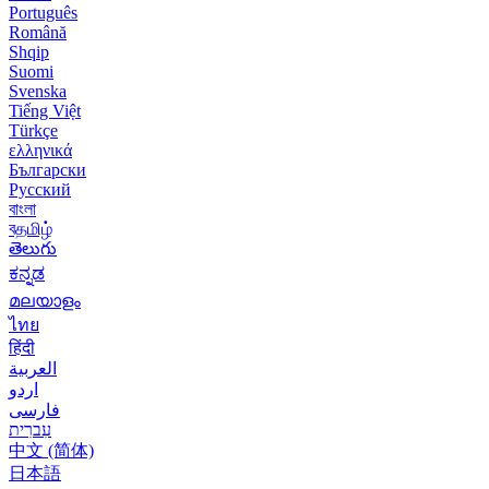
Português
Română
Shqip
Suomi
Svenska
Tiếng Việt
Türkçe
ελληνικά
Български
Русский
বাংলা
বதமிழ்
తెలుగు
ಕನ್ನಡ
മലയാളം
ไทย
हिंदी
العربية
اردو
فارسی
עִברִית
中文 (简体)
日本語