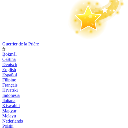
Guerrier de la Prière
fr
Bokmål
Čeština
Deutsch
English
Español
Filipino
Français
Hrvatski
Indonesia
Italiana
Kiswahili
Magyar
Melayu
Nederlands
Polski