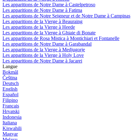
Les apparitions de Notre Dame à Castelpetroso
Les apparitions de Notre Dame à Fatima
Les apparitions de Notre Seigneur et de Notre Dame à Campinas
Les apparitions de la Vierge à Beauraing
Les apparitions de la Vierge à Heede
Les apparitions de la Vierge à Ghiaie di Bonate
Les apparitions de Rosa Mistica à Montichiari et Fontanelle
Les apparitions de Notre Dame à Garabandal
Les apparitions de la Vierge à Medjugorje
Les apparitions de la Vierge à Holy Love
Les apparitions de Notre Dame à Jacarei
Langue
Bokmål
Čeština
Deutsch
English
Español
Filipino
Français
Hrvatski
Indonesia
Italiana
Kiswahili
Magyar
Melayu