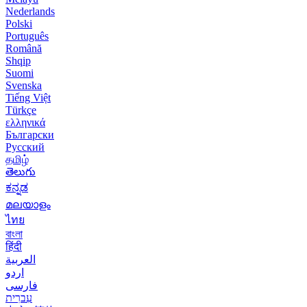
Nederlands
Polski
Português
Română
Shqip
Suomi
Svenska
Tiếng Việt
Türkçe
ελληνικά
Български
Русский
தமிழ்
తెలుగు
ಕನ್ನಡ
മലയാളം
ไทย
বাংলা
हिंदी
العربية
اردو
فارسی
עִברִית