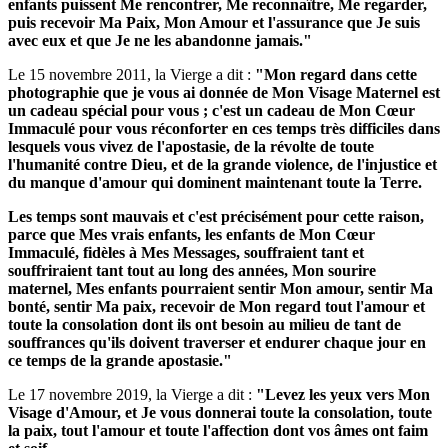
enfants puissent Me rencontrer, Me reconnaître, Me regarder,
puis recevoir Ma Paix, Mon Amour et l'assurance que Je suis
avec eux et que Je ne les abandonne jamais."
Le 15 novembre 2011, la Vierge a dit :
"Mon regard dans cette
photographie que je vous ai donnée de Mon Visage Maternel est
un cadeau spécial pour vous ; c'est un cadeau de Mon Cœur
Immaculé pour vous réconforter en ces temps très difficiles dans
lesquels vous vivez de l'apostasie, de la révolte de toute
l'humanité contre Dieu, et de la grande violence, de l'injustice et
du manque d'amour qui dominent maintenant toute la Terre.
Les temps sont mauvais et c'est précisément pour cette raison,
parce que Mes vrais enfants, les enfants de Mon Cœur
Immaculé, fidèles à Mes Messages, souffraient tant et
souffriraient tant tout au long des années, Mon sourire
maternel, Mes enfants pourraient sentir Mon amour, sentir Ma
bonté, sentir Ma paix, recevoir de Mon regard tout l'amour et
toute la consolation dont ils ont besoin au milieu de tant de
souffrances qu'ils doivent traverser et endurer chaque jour en
ce temps de la grande apostasie."
Le 17 novembre 2019, la Vierge a dit :
"Levez les yeux vers Mon
Visage d'Amour, et Je vous donnerai toute la consolation, toute
la paix, tout l'amour et toute l'affection dont vos âmes ont faim