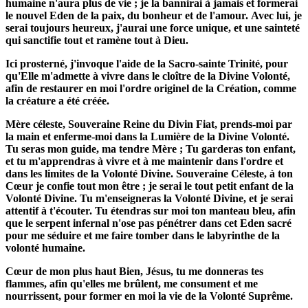
humaine n'aura plus de vie ; je la bannirai à jamais et formerai
le nouvel Eden de la paix, du bonheur et de l'amour.
Avec lui, je
serai toujours heureux, j'aurai une force unique, et une sainteté
qui sanctifie tout et ramène tout à Dieu.
Ici prosterné, j'invoque l'aide de la Sacro-sainte Trinité, pour
qu'Elle m'admette à vivre dans le cloître de la Divine Volonté,
afin de restaurer en moi l'ordre originel de la Création, comme
la créature a été créée.
Mère céleste, Souveraine Reine du Divin Fiat, prends-moi par
la main et enferme-moi dans la Lumière de la Divine Volonté.
Tu seras mon guide, ma tendre Mère ; Tu garderas ton enfant,
et tu m'apprendras à vivre et à me maintenir dans l'ordre et
dans les limites de la Volonté Divine.
Souveraine Céleste, à ton
Cœur je confie tout mon être ; je serai le tout petit enfant de la
Volonté Divine.
Tu m'enseigneras la Volonté Divine, et je serai
attentif à t'écouter.
Tu étendras sur moi ton manteau bleu, afin
que le serpent infernal n'ose pas pénétrer dans cet Eden sacré
pour me séduire et me faire tomber dans le labyrinthe de la
volonté humaine.
Cœur de mon plus haut Bien, Jésus, tu me donneras tes
flammes, afin qu'elles me brûlent, me consument et me
nourrissent, pour former en moi la vie de la Volonté Suprême.