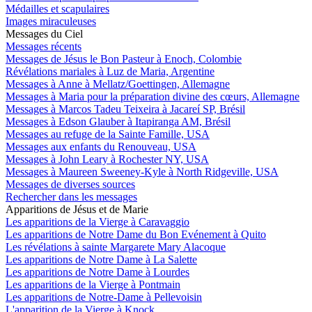
Médailles et scapulaires
Images miraculeuses
Messages du Ciel
Messages récents
Messages de Jésus le Bon Pasteur à Enoch, Colombie
Révélations mariales à Luz de Maria, Argentine
Messages à Anne à Mellatz/Goettingen, Allemagne
Messages à Maria pour la préparation divine des cœurs, Allemagne
Messages à Marcos Tadeu Teixeira à Jacareí SP, Brésil
Messages à Edson Glauber à Itapiranga AM, Brésil
Messages au refuge de la Sainte Famille, USA
Messages aux enfants du Renouveau, USA
Messages à John Leary à Rochester NY, USA
Messages à Maureen Sweeney-Kyle à North Ridgeville, USA
Messages de diverses sources
Rechercher dans les messages
Apparitions de Jésus et de Marie
Les apparitions de la Vierge à Caravaggio
Les apparitions de Notre Dame du Bon Evénement à Quito
Les révélations à sainte Margarete Mary Alacoque
Les apparitions de Notre Dame à La Salette
Les apparitions de Notre Dame à Lourdes
Les apparitions de la Vierge à Pontmain
Les apparitions de Notre-Dame à Pellevoisin
L'apparition de la Vierge à Knock