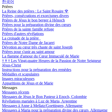
한국어
Prières
La Reine des prières : Le Saint Rosaire
🌹
Prières, consécrations et exorcismes divers
Prières de Jésus le bon berger à Hénoch
Prières pour la préparation divine des cœurs
Prières de la sainte famille refuge
Prières d'autres révélations
La croisade de la prière
Prières de Notre Dame de Jacarei
Dévotion au cœur très chaste de saint Joseph
Prières pour s'unir au saint amour
La flamme d'amour du Cœur Immaculé de Marie
†
†
†
Les Vingt-quatre Heures de la Passion de Notre Seigneur
Jésus-Christ
Instructions pour la préparation des remèdes
Médailles et scapulaires
Images miraculeuses
Apparitions de Jésus et de Marie
Messages
Messages récents
Messages de Jésus le Bon Pasteur à Enoch, Colombie
Révélations mariales à Luz de Maria, Argentine
Messages à Anne à Mellatz/Goettingen, Allemagne
Messages à Maria pour la préparation divine des cœurs, Allemagne