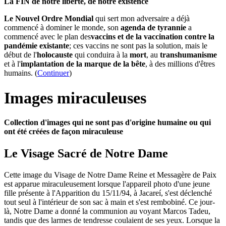
La FIN de notre liberté, de notre existence
Le Nouvel Ordre Mondial
qui sert mon adversaire a déjà
commencé à dominer le monde, son
agenda de tyrannie
a
commencé avec le plan des
vaccins et de la vaccination contre la
pandémie existante
; ces vaccins ne sont pas la solution, mais le
début de l'
holocauste
qui conduira à la
mort
, au
transhumanisme
et à l'
implantation de la marque de la bête
, à des millions d'êtres
humains. (
Continuer
)
Images miraculeuses
Collection d'images qui ne sont pas d'origine humaine ou qui
ont été créées de façon miraculeuse
Le Visage Sacré de Notre Dame
Cette image du Visage de Notre Dame Reine et Messagère de Paix
est apparue miraculeusement lorsque l'appareil photo d'une jeune
fille présente à l'Apparition du 15/11/94, à Jacareí, s'est déclenché
tout seul à l'intérieur de son sac à main et s'est rembobiné. Ce jour-
là, Notre Dame a donné la communion au voyant Marcos Tadeu,
tandis que des larmes de tendresse coulaient de ses yeux. Lorsque la