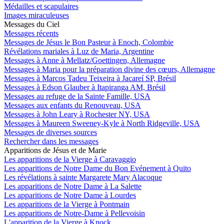
Médailles et scapulaires
Images miraculeuses
Messages du Ciel
Messages récents
Messages de Jésus le Bon Pasteur à Enoch, Colombie
Révélations mariales à Luz de Maria, Argentine
Messages à Anne à Mellatz/Goettingen, Allemagne
Messages à Maria pour la préparation divine des cœurs, Allemagne
Messages à Marcos Tadeu Teixeira à Jacareí SP, Brésil
Messages à Edson Glauber à Itapiranga AM, Brésil
Messages au refuge de la Sainte Famille, USA
Messages aux enfants du Renouveau, USA
Messages à John Leary à Rochester NY, USA
Messages à Maureen Sweeney-Kyle à North Ridgeville, USA
Messages de diverses sources
Rechercher dans les messages
Apparitions de Jésus et de Marie
Les apparitions de la Vierge à Caravaggio
Les apparitions de Notre Dame du Bon Evénement à Quito
Les révélations à sainte Margarete Mary Alacoque
Les apparitions de Notre Dame à La Salette
Les apparitions de Notre Dame à Lourdes
Les apparitions de la Vierge à Pontmain
Les apparitions de Notre-Dame à Pellevoisin
L'apparition de la Vierge à Knock