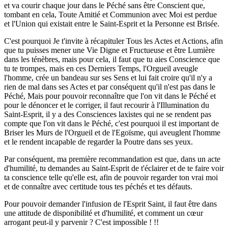
et va courir chaque jour dans le Péché sans être Conscient que,
tombant en cela, Toute Amitié et Communion avec Moi est perdue
et l'Union qui existait entre le Saint-Esprit et la Personne est Brisée.
C'est pourquoi Je t'invite à récapituler Tous les Actes et Actions, afin
que tu puisses mener une Vie Digne et Fructueuse et être Lumière
dans les ténèbres, mais pour cela, il faut que tu aies Conscience que
tu te trompes, mais en ces Derniers Temps, l'Orgueil aveugle
l'homme, crée un bandeau sur ses Sens et lui fait croire qu'il n'y a
rien de mal dans ses Actes et par conséquent qu'il n'est pas dans le
Péché, Mais pour pouvoir reconnaître que l'on vit dans le Péché et
pour le dénoncer et le corriger, il faut recourir à l'Illumination du
Saint-Esprit, il y a des Consciences laxistes qui ne se rendent pas
compte que l'on vit dans le Péché, c'est pourquoi il est important de
Briser les Murs de l'Orgueil et de l'Egoïsme, qui aveuglent l'homme
et le rendent incapable de regarder la Poutre dans ses yeux.
Par conséquent, ma première recommandation est que, dans un acte
d'humilité, tu demandes au Saint-Esprit de t'éclairer et de te faire voir
ta conscience telle qu'elle est, afin de pouvoir regarder ton vrai moi
et de connaître avec certitude tous tes péchés et tes défauts.
Pour pouvoir demander l'infusion de l'Esprit Saint, il faut être dans
une attitude de disponibilité et d'humilité, et comment un cœur
arrogant peut-il y parvenir ? C'est impossible ! !!