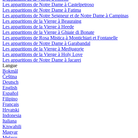
Les apparitions de Notre Dame à Castelpetroso
Les apparitions de Notre Dame à Fatima
Les apparitions de Notre Seigneur et de Notre Dame à Campinas
Les apparitions de la Vierge à Beauraing
Les apparitions de la Vierge à Heede
Les apparitions de la Vierge à Ghiaie di Bonate
Les apparitions de Rosa Mistica à Montichiari et Fontanelle
Les apparitions de Notre Dame à Garabandal
Les apparitions de la Vierge à Medjugorje
Les apparitions de la Vierge à Holy Love
Les apparitions de Notre Dame à Jacarei
Langue
Bokmål
Čeština
Deutsch
English
Español
Filipino
Français
Hrvatski
Indonesia
Italiana
Kiswahili
Magyar
Melayu