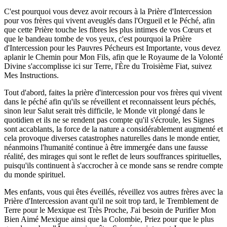
C'est pourquoi vous devez avoir recours à la Prière d'Intercession
pour vos frères qui vivent aveuglés dans l'Orgueil et le Péché, afin
que cette Prière touche les fibres les plus intimes de vos Cœurs et
que le bandeau tombe de vos yeux, c'est pourquoi la Prière
d'Intercession pour les Pauvres Pécheurs est Importante, vous devez
aplanir le Chemin pour Mon Fils, afin que le Royaume de la Volonté
Divine s'accomplisse ici sur Terre, l'Ère du Troisième Fiat, suivez
Mes Instructions.
Tout d'abord, faites la prière d'intercession pour vos frères qui vivent
dans le péché afin qu'ils se réveillent et reconnaissent leurs péchés,
sinon leur Salut serait très difficile, le Monde vit plongé dans le
quotidien et ils ne se rendent pas compte qu'il s'écroule, les Signes
sont accablants, la force de la nature a considérablement augmenté et
cela provoque diverses catastrophes naturelles dans le monde entier,
néanmoins l'humanité continue à être immergée dans une fausse
réalité, des mirages qui sont le reflet de leurs souffrances spirituelles,
puisqu'ils continuent à s'accrocher à ce monde sans se rendre compte
du monde spirituel.
Mes enfants, vous qui êtes éveillés, réveillez vos autres frères avec la
Prière d'Intercession avant qu'il ne soit trop tard, le Tremblement de
Terre pour le Mexique est Très Proche, J'ai besoin de Purifier Mon
Bien Aimé Mexique ainsi que la Colombie, Priez pour que le plus