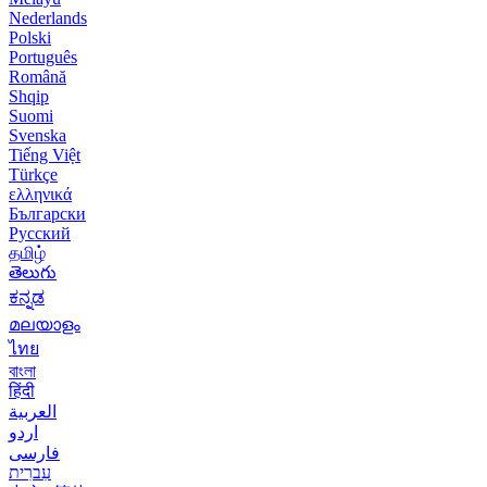
Nederlands
Polski
Português
Română
Shqip
Suomi
Svenska
Tiếng Việt
Türkçe
ελληνικά
Български
Русский
தமிழ்
తెలుగు
ಕನ್ನಡ
മലയാളം
ไทย
বাংলা
हिंदी
العربية
اردو
فارسی
עִברִית