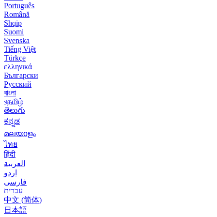
Português
Română
Shqip
Suomi
Svenska
Tiếng Việt
Türkçe
ελληνικά
Български
Русский
বাংলা
বதமிழ்
తెలుగు
ಕನ್ನಡ
മലയാളം
ไทย
हिंदी
العربية
اردو
فارسی
עִברִית
中文 (简体)
日本語