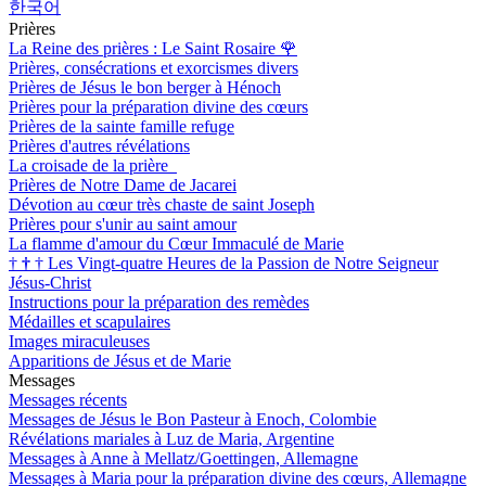
한국어
Prières
La Reine des prières : Le Saint Rosaire
🌹
Prières, consécrations et exorcismes divers
Prières de Jésus le bon berger à Hénoch
Prières pour la préparation divine des cœurs
Prières de la sainte famille refuge
Prières d'autres révélations
La croisade de la prière
Prières de Notre Dame de Jacarei
Dévotion au cœur très chaste de saint Joseph
Prières pour s'unir au saint amour
La flamme d'amour du Cœur Immaculé de Marie
†
†
†
Les Vingt-quatre Heures de la Passion de Notre Seigneur
Jésus-Christ
Instructions pour la préparation des remèdes
Médailles et scapulaires
Images miraculeuses
Apparitions de Jésus et de Marie
Messages
Messages récents
Messages de Jésus le Bon Pasteur à Enoch, Colombie
Révélations mariales à Luz de Maria, Argentine
Messages à Anne à Mellatz/Goettingen, Allemagne
Messages à Maria pour la préparation divine des cœurs, Allemagne