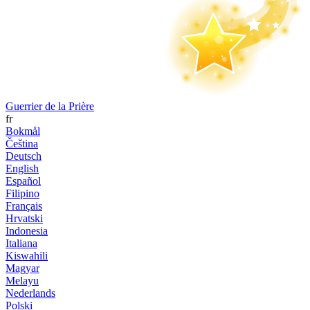
Guerrier de la Prière
fr
Bokmål
Čeština
Deutsch
English
Español
Filipino
Français
Hrvatski
Indonesia
Italiana
Kiswahili
Magyar
Melayu
Nederlands
Polski