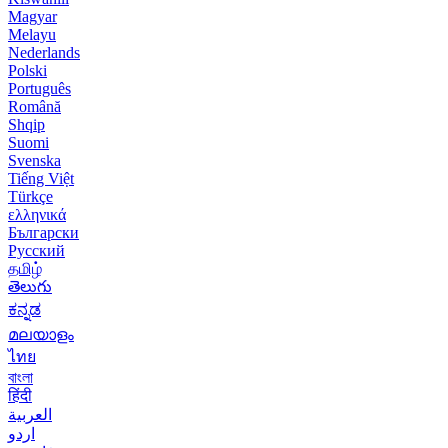
Magyar
Melayu
Nederlands
Polski
Português
Română
Shqip
Suomi
Svenska
Tiếng Việt
Türkçe
ελληνικά
Български
Русский
தமிழ்
తెలుగు
ಕನ್ನಡ
മലയാളം
ไทย
বাংলা
हिंदी
العربية
اردو