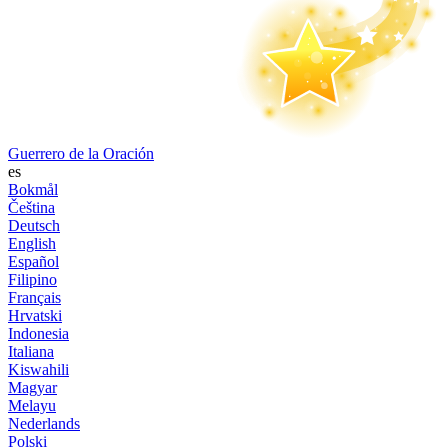
Guerrero de la Oración
es
Bokmål
Čeština
Deutsch
English
Español
Filipino
Français
Hrvatski
Indonesia
Italiana
Kiswahili
Magyar
Melayu
Nederlands
Polski