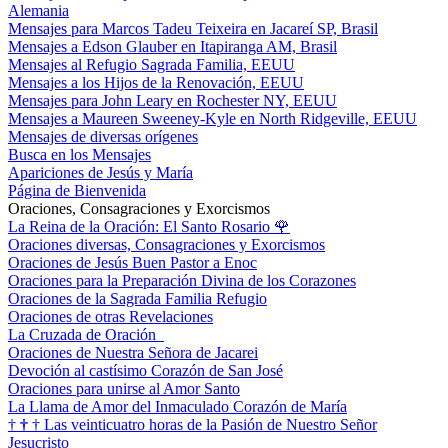
Alemania
Mensajes para Marcos Tadeu Teixeira en Jacareí SP, Brasil
Mensajes a Edson Glauber en Itapiranga AM, Brasil
Mensajes al Refugio Sagrada Familia, EEUU
Mensajes a los Hijos de la Renovación, EEUU
Mensajes para John Leary en Rochester NY, EEUU
Mensajes a Maureen Sweeney-Kyle en North Ridgeville, EEUU
Mensajes de diversas orígenes
Busca en los Mensajes
Apariciones de Jesús y María
Página de Bienvenida
Oraciones, Consagraciones y Exorcismos
La Reina de la Oración: El Santo Rosario
🌹
Oraciones diversas, Consagraciones y Exorcismos
Oraciones de Jesús Buen Pastor a Enoc
Oraciones para la Preparación Divina de los Corazones
Oraciones de la Sagrada Familia Refugio
Oraciones de otras Revelaciones
La Cruzada de Oración
Oraciones de Nuestra Señora de Jacarei
Devoción al castísimo Corazón de San José
Oraciones para unirse al Amor Santo
La Llama de Amor del Inmaculado Corazón de María
†
†
†
Las veinticuatro horas de la Pasión de Nuestro Señor
Jesucristo