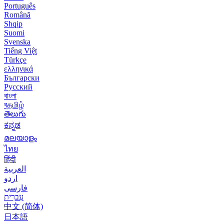
Português
Română
Shqip
Suomi
Svenska
Tiếng Việt
Türkçe
ελληνικά
Български
Русский
বাংলা
বதமிழ்
తెలుగు
ಕನ್ನಡ
മലയാളം
ไทย
हिंदी
العربية
اردو
فارسی
עִברִית
中文 (简体)
日本語