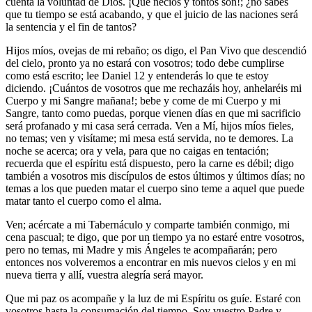
cuenta la voluntad de Dios. ¡Qué necios y tontos son!; ¿no sabes
que tu tiempo se está acabando, y que el juicio de las naciones será
la sentencia y el fin de tantos?
Hijos míos, ovejas de mi rebaño; os digo, el Pan Vivo que descendió
del cielo, pronto ya no estará con vosotros; todo debe cumplirse
como está escrito; lee Daniel 12 y entenderás lo que te estoy
diciendo. ¡Cuántos de vosotros que me rechazáis hoy, anhelaréis mi
Cuerpo y mi Sangre mañana!; bebe y come de mi Cuerpo y mi
Sangre, tanto como puedas, porque vienen días en que mi sacrificio
será profanado y mi casa será cerrada. Ven a Mí, hijos míos fieles,
no temas; ven y visítame; mi mesa está servida, no te demores. La
noche se acerca; ora y vela, para que no caigas en tentación;
recuerda que el espíritu está dispuesto, pero la carne es débil; digo
también a vosotros mis discípulos de estos últimos y últimos días; no
temas a los que pueden matar el cuerpo sino teme a aquel que puede
matar tanto el cuerpo como el alma.
Ven; acércate a mi Tabernáculo y comparte también conmigo, mi
cena pascual; te digo, que por un tiempo ya no estaré entre vosotros,
pero no temas, mi Madre y mis Ángeles te acompañarán; pero
entonces nos volveremos a encontrar en mis nuevos cielos y en mi
nueva tierra y allí, vuestra alegría será mayor.
Que mi paz os acompañe y la luz de mi Espíritu os guíe. Estaré con
vosotros hasta la consumación del tiempo. Soy vuestro Padre y