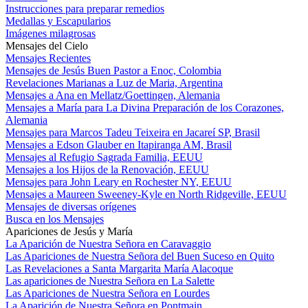
Instrucciones para preparar remedios
Medallas y Escapularios
Imágenes milagrosas
Mensajes del Cielo
Mensajes Recientes
Mensajes de Jesús Buen Pastor a Enoc, Colombia
Revelaciones Marianas a Luz de Maria, Argentina
Mensajes a Ana en Mellatz/Goettingen, Alemania
Mensajes a María para La Divina Preparación de los Corazones,
Alemania
Mensajes para Marcos Tadeu Teixeira en Jacareí SP, Brasil
Mensajes a Edson Glauber en Itapiranga AM, Brasil
Mensajes al Refugio Sagrada Familia, EEUU
Mensajes a los Hijos de la Renovación, EEUU
Mensajes para John Leary en Rochester NY, EEUU
Mensajes a Maureen Sweeney-Kyle en North Ridgeville, EEUU
Mensajes de diversas orígenes
Busca en los Mensajes
Apariciones de Jesús y María
La Aparición de Nuestra Señora en Caravaggio
Las Apariciones de Nuestra Señora del Buen Suceso en Quito
Las Revelaciones a Santa Margarita María Alacoque
Las apariciones de Nuestra Señora en La Salette
Las Apariciones de Nuestra Señora en Lourdes
La Aparición de Nuestra Señora en Pontmain