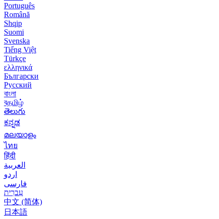
Português
Română
Shqip
Suomi
Svenska
Tiếng Việt
Türkçe
ελληνικά
Български
Русский
বাংলা
বதமிழ்
తెలుగు
ಕನ್ನಡ
മലയാളം
ไทย
हिंदी
العربية
اردو
فارسی
עִברִית
中文 (简体)
日本語