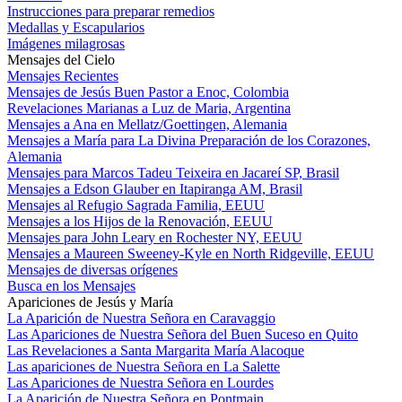
Instrucciones para preparar remedios
Medallas y Escapularios
Imágenes milagrosas
Mensajes del Cielo
Mensajes Recientes
Mensajes de Jesús Buen Pastor a Enoc, Colombia
Revelaciones Marianas a Luz de Maria, Argentina
Mensajes a Ana en Mellatz/Goettingen, Alemania
Mensajes a María para La Divina Preparación de los Corazones,
Alemania
Mensajes para Marcos Tadeu Teixeira en Jacareí SP, Brasil
Mensajes a Edson Glauber en Itapiranga AM, Brasil
Mensajes al Refugio Sagrada Familia, EEUU
Mensajes a los Hijos de la Renovación, EEUU
Mensajes para John Leary en Rochester NY, EEUU
Mensajes a Maureen Sweeney-Kyle en North Ridgeville, EEUU
Mensajes de diversas orígenes
Busca en los Mensajes
Apariciones de Jesús y María
La Aparición de Nuestra Señora en Caravaggio
Las Apariciones de Nuestra Señora del Buen Suceso en Quito
Las Revelaciones a Santa Margarita María Alacoque
Las apariciones de Nuestra Señora en La Salette
Las Apariciones de Nuestra Señora en Lourdes
La Aparición de Nuestra Señora en Pontmain