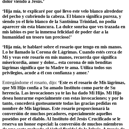
dolor viendo a Jesús.’
‘Hija mía, te explicaré por qué llevo este velo blanco alrededor
del pecho y cubriendo la cabeza. El blanco significa pureza, y
siendo yo el lirio blanco de la Santísima Trinidad, no podía
aparecer sin esta blancura. La dulce sonrisa que ves trazada en
mis labios es por la inmensa felicidad de poder dar a la
humanidad un tesoro tan precioso!’
‘Hija mía, te hablaré sobre el rosario que tengo en mis manos.
Lo he llamado la Corona de Lágrimas. Cuando estés cerca de
Mí y veas este rosario en mis manos, recuerda que significa
misericordia, amor y dolor... esta corona de mis benditas
lágrimas significa que tu Madre te ama. Utiliza todos sus
privilegios, acude a él con confianza y amor.’
Entregándome el rosario, dijo:
‘Este es el rosario de Mis lágrimas,
que Mi Hijo confía a Su amado Instituto como parte de Su
herencia. Las invocaciones ya te las ha dado Mi Hijo. Mi Hijo
desea honrarme especialmente con estas invocaciones; y por lo
tanto, concederá gustosamente todas las gracias pedidas en
nombre de Mis lágrimas. Este rosario proporcionará la
conversión de muchos pecadores, especialmente aquellos
poseídos por el diablo. Al Instituto del Jesús Crucificado se le
reserva un honor especial: la conversión de muchos miembros