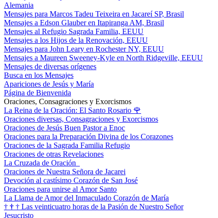
Alemania
Mensajes para Marcos Tadeu Teixeira en Jacareí SP, Brasil
Mensajes a Edson Glauber en Itapiranga AM, Brasil
Mensajes al Refugio Sagrada Familia, EEUU
Mensajes a los Hijos de la Renovación, EEUU
Mensajes para John Leary en Rochester NY, EEUU
Mensajes a Maureen Sweeney-Kyle en North Ridgeville, EEUU
Mensajes de diversas orígenes
Busca en los Mensajes
Apariciones de Jesús y María
Página de Bienvenida
Oraciones, Consagraciones y Exorcismos
La Reina de la Oración: El Santo Rosario
🌹
Oraciones diversas, Consagraciones y Exorcismos
Oraciones de Jesús Buen Pastor a Enoc
Oraciones para la Preparación Divina de los Corazones
Oraciones de la Sagrada Familia Refugio
Oraciones de otras Revelaciones
La Cruzada de Oración
Oraciones de Nuestra Señora de Jacarei
Devoción al castísimo Corazón de San José
Oraciones para unirse al Amor Santo
La Llama de Amor del Inmaculado Corazón de María
†
†
†
Las veinticuatro horas de la Pasión de Nuestro Señor
Jesucristo