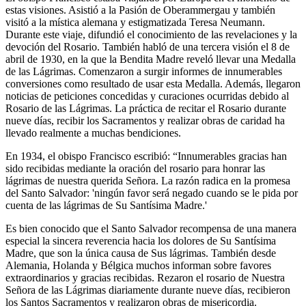
estas visiones. Asistió a la Pasión de Oberammergau y también
visitó a la mística alemana y estigmatizada Teresa Neumann.
Durante este viaje, difundió el conocimiento de las revelaciones y la
devoción del Rosario. También habló de una tercera visión el 8 de
abril de 1930, en la que la Bendita Madre reveló llevar una Medalla
de las Lágrimas. Comenzaron a surgir informes de innumerables
conversiones como resultado de usar esta Medalla. Además, llegaron
noticias de peticiones concedidas y curaciones ocurridas debido al
Rosario de las Lágrimas. La práctica de recitar el Rosario durante
nueve días, recibir los Sacramentos y realizar obras de caridad ha
llevado realmente a muchas bendiciones.
En 1934, el obispo Francisco escribió: “Innumerables gracias han
sido recibidas mediante la oración del rosario para honrar las
lágrimas de nuestra querida Señora. La razón radica en la promesa
del Santo Salvador: 'ningún favor será negado cuando se le pida por
cuenta de las lágrimas de Su Santísima Madre.'
Es bien conocido que el Santo Salvador recompensa de una manera
especial la sincera reverencia hacia los dolores de Su Santísima
Madre, que son la única causa de Sus lágrimas. También desde
Alemania, Holanda y Bélgica muchos informan sobre favores
extraordinarios y gracias recibidas. Rezaron el rosario de Nuestra
Señora de las Lágrimas diariamente durante nueve días, recibieron
los Santos Sacramentos y realizaron obras de misericordia.