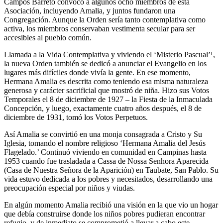
Campos Barreto convocó a algunos ocho miembros de esta
Asociación, incluyendo Amalia, y juntos fundaron una
Congregación. Aunque la Orden sería tanto contemplativa como
activa, los miembros conservaban vestimenta secular para ser
accesibles al pueblo común.
Llamada a la Vida Contemplativa y viviendo el ‘Misterio Pascual’¹,
la nueva Orden también se dedicó a anunciar el Evangelio en los
lugares más difíciles donde vivía la gente. En ese momento,
Hermana Amalia es descrita como teniendo esa misma naturaleza
generosa y carácter sacrificial que mostró de niña. Hizo sus Votos
Temporales el 8 de diciembre de 1927 – la Fiesta de la Inmaculada
Concepción, y luego, exactamente cuatro años después, el 8 de
diciembre de 1931, tomó los Votos Perpetuos.
Así Amalia se convirtió en una monja consagrada a Cristo y Su
Iglesia, tomando el nombre religioso ‘Hermana Amalia del Jesús
Flagelado.’ Continuó viviendo en comunidad en Campinas hasta
1953 cuando fue trasladada a Cassa de Nossa Senhora Aparecida
(Casa de Nuestra Señora de la Aparición) en Taubate, San Pablo. Su
vida estuvo dedicada a los pobres y necesitados, desarrollando una
preocupación especial por niños y viudas.
En algún momento Amalia recibió una visión en la que vio un hogar
que debía construirse donde los niños pobres pudieran encontrar
refugio, y de inmediato se comprometió a llevar a cabo este