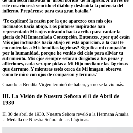
de una secta malvada al ‘árbol florido’ de la Iglesia. A través de
este rosario será vencido el diablo y destruida la potencia del
infierno. Prepárense para esta gran batalla.’
‘Te explicaré la razón por la que aparezco con mis ojos
inclinados hacia abajo. Los pintores inspirados han
representado Mis ojos mirando hacia arriba para cantar la
gloria de Mi Inmaculada Concepción. Entonces, ¿por qué están
Mis ojos inclinados hacia abajo en esta aparición, a la cual te
encomiendas a Mis benditas lágrimas? Significa mi compasión
por la humanidad, porque he venido del cielo para aliviar tu
sufrimiento. Mis ojos siempre estarán dirigidos a tus penas y
aflicciones, cada vez que pidas a Mi Hijo mediante las lágrimas
que derramo. Y mientras estés cerca de Mi imagen, observa
cómo te miro con ojos de compasión y ternura.’
”
Cuando la Bendita Virgen terminó de hablar, ya no se la vio más.
III. La Visión de Nuestra Señora el 8 de Abril de
1930
El 30 de abril de 1930, Nuestra Señora reveló a la Hermana Amalia
la Medalla de Nuestra Señora de las Lágrimas.