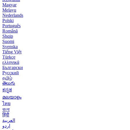
Magyar
Melayu
Nederlands
Polski
Português
Română
Shqip
Suomi
Svenska
Tiếng Việt
Türkçe
ελληνικά
Български
Русский
தமிழ்
తెలుగు
ಕನ್ನಡ
മലയാളം
ไทย
বাংলা
हिंदी
العربية
اردو