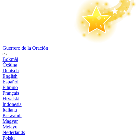
Guerrero de la Oración
es
Bokmål
Čeština
Deutsch
English
Español
Filipino
Français
Hrvatski
Indonesia
Italiana
Kiswahili
Magyar
Melayu
Nederlands
Polski