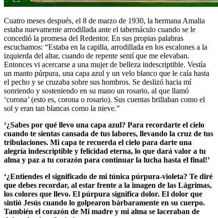
Cuatro meses después, el 8 de marzo de 1930, la hermana Amalia
estaba nuevamente arrodillada ante el tabernáculo cuando se le
concedió la promesa del Redentor. En sus propias palabras
escuchamos:
“Estaba en la capilla, arrodillada en los escalones a la
izquierda del altar, cuando de repente sentí que me elevaban.
Entonces vi acercarse a una mujer de belleza indescriptible. Vestía
un manto púrpura, una capa azul y un velo blanco que le caía hasta
el pecho y se cruzaba sobre sus hombros. Se deslizó hacia mí
sonriendo y sosteniendo en su mano un rosario, al que llamó
‘corona’ (esto es, corona o rosario). Sus cuentas brillaban como el
sol y eran tan blancas como la nieve.”
‘¿Sabes por qué llevo una capa azul? Para recordarte el cielo
cuando te sientas cansada de tus labores, llevando la cruz de tus
tribulaciones. Mi capa te recuerda el cielo para darte una
alegría indescriptible y felicidad eterna, lo que dará valor a tu
alma y paz a tu corazón para continuar la lucha hasta el final!’
‘¿Entiendes el significado de mi túnica púrpura-violeta? Te diré
que debes recordar, al estar frente a la imagen de las Lágrimas,
los colores que llevo. El púrpura significa dolor. El dolor que
sintió Jesús cuando lo golpearon bárbaramente en su cuerpo.
También el corazón de Mi madre y mi alma se laceraban de