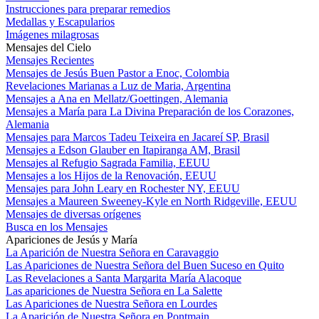
Instrucciones para preparar remedios
Medallas y Escapularios
Imágenes milagrosas
Mensajes del Cielo
Mensajes Recientes
Mensajes de Jesús Buen Pastor a Enoc, Colombia
Revelaciones Marianas a Luz de Maria, Argentina
Mensajes a Ana en Mellatz/Goettingen, Alemania
Mensajes a María para La Divina Preparación de los Corazones,
Alemania
Mensajes para Marcos Tadeu Teixeira en Jacareí SP, Brasil
Mensajes a Edson Glauber en Itapiranga AM, Brasil
Mensajes al Refugio Sagrada Familia, EEUU
Mensajes a los Hijos de la Renovación, EEUU
Mensajes para John Leary en Rochester NY, EEUU
Mensajes a Maureen Sweeney-Kyle en North Ridgeville, EEUU
Mensajes de diversas orígenes
Busca en los Mensajes
Apariciones de Jesús y María
La Aparición de Nuestra Señora en Caravaggio
Las Apariciones de Nuestra Señora del Buen Suceso en Quito
Las Revelaciones a Santa Margarita María Alacoque
Las apariciones de Nuestra Señora en La Salette
Las Apariciones de Nuestra Señora en Lourdes
La Aparición de Nuestra Señora en Pontmain