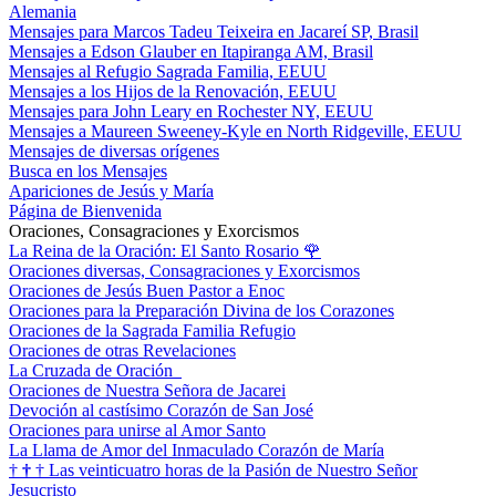
Alemania
Mensajes para Marcos Tadeu Teixeira en Jacareí SP, Brasil
Mensajes a Edson Glauber en Itapiranga AM, Brasil
Mensajes al Refugio Sagrada Familia, EEUU
Mensajes a los Hijos de la Renovación, EEUU
Mensajes para John Leary en Rochester NY, EEUU
Mensajes a Maureen Sweeney-Kyle en North Ridgeville, EEUU
Mensajes de diversas orígenes
Busca en los Mensajes
Apariciones de Jesús y María
Página de Bienvenida
Oraciones, Consagraciones y Exorcismos
La Reina de la Oración: El Santo Rosario
🌹
Oraciones diversas, Consagraciones y Exorcismos
Oraciones de Jesús Buen Pastor a Enoc
Oraciones para la Preparación Divina de los Corazones
Oraciones de la Sagrada Familia Refugio
Oraciones de otras Revelaciones
La Cruzada de Oración
Oraciones de Nuestra Señora de Jacarei
Devoción al castísimo Corazón de San José
Oraciones para unirse al Amor Santo
La Llama de Amor del Inmaculado Corazón de María
†
†
†
Las veinticuatro horas de la Pasión de Nuestro Señor
Jesucristo