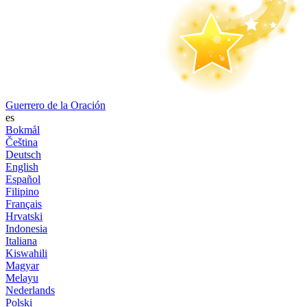
Guerrero de la Oración
es
Bokmål
Čeština
Deutsch
English
Español
Filipino
Français
Hrvatski
Indonesia
Italiana
Kiswahili
Magyar
Melayu
Nederlands
Polski