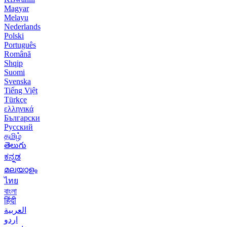
Magyar
Melayu
Nederlands
Polski
Português
Română
Shqip
Suomi
Svenska
Tiếng Việt
Türkçe
ελληνικά
Български
Русский
தமிழ்
తెలుగు
ಕನ್ನಡ
മലയാളം
ไทย
বাংলা
हिंदी
العربية
اردو