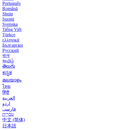
Português
Română
Shqip
Suomi
Svenska
Tiếng Việt
Türkçe
ελληνικά
Български
Русский
বাংলা
বதமிழ்
తెలుగు
ಕನ್ನಡ
മലയാളം
ไทย
हिंदी
العربية
اردو
فارسی
עִברִית
中文 (简体)
日本語