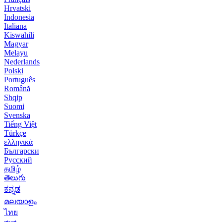
Hrvatski
Indonesia
Italiana
Kiswahili
Magyar
Melayu
Nederlands
Polski
Português
Română
Shqip
Suomi
Svenska
Tiếng Việt
Türkçe
ελληνικά
Български
Русский
தமிழ்
తెలుగు
ಕನ್ನಡ
മലയാളം
ไทย