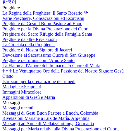
한국어
Preghiere
La Regina della Preghiera: Il Santo Rosario
🌹
Varie Preghiere, Consacrazioni ed Esorcismi
Preghiere da Gesù il Buon Pastore ad Enoc
Preghiere per la Divina Preparazione dei Cuori
Preghiere del Sacro Rifugio della Famiglia Santa
Preghiere da altre Rivelazioni
La Crociata della Preghiera
Preghiere di Nostra Signora di Jacareí
Devozione al Sacratissimo Cuore di San Giuseppe
Preghiere per unirsi con l’Amore Santo
La Fiamma d'Amore dell'Immacolato Cuore di Maria
†
†
†
Le Ventiquattro Ore della Passione del Nostro Signore Gesù
Cristo
Istruzioni per la preparazione dei rimedi
Medaglie e Scapolari
Immagini Miracolose
Apparizioni di Gesù e Maria
Messaggi
Messaggi recenti
Messaggi di Gesù Buon Pastore a Enoch, Colombia
Rivelazioni Mariane a Luz de María, Argentina
Messaggi ad Anne di Mellatz/Gottinga, Germania
Messaggi per Maria relativi alla Divina Preparazione dei Cuori,