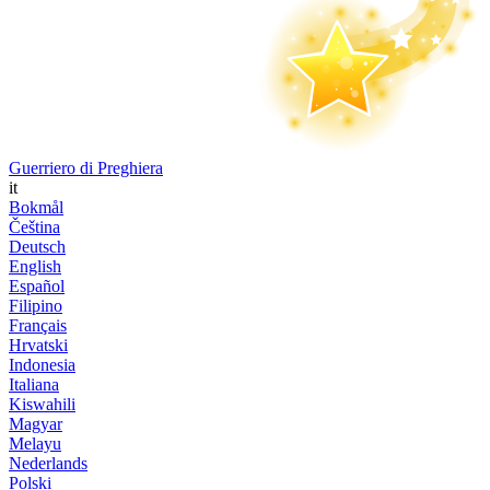
Guerriero di Preghiera
it
Bokmål
Čeština
Deutsch
English
Español
Filipino
Français
Hrvatski
Indonesia
Italiana
Kiswahili
Magyar
Melayu
Nederlands
Polski