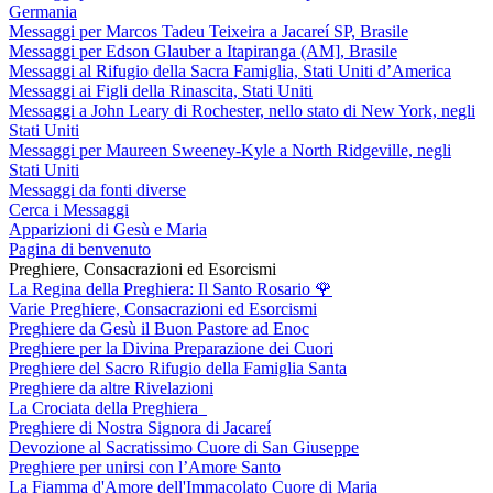
Germania
Messaggi per Marcos Tadeu Teixeira a Jacareí SP, Brasile
Messaggi per Edson Glauber a Itapiranga (AM], Brasile
Messaggi al Rifugio della Sacra Famiglia, Stati Uniti d’America
Messaggi ai Figli della Rinascita, Stati Uniti
Messaggi a John Leary di Rochester, nello stato di New York, negli
Stati Uniti
Messaggi per Maureen Sweeney-Kyle a North Ridgeville, negli
Stati Uniti
Messaggi da fonti diverse
Cerca i Messaggi
Apparizioni di Gesù e Maria
Pagina di benvenuto
Preghiere, Consacrazioni ed Esorcismi
La Regina della Preghiera: Il Santo Rosario
🌹
Varie Preghiere, Consacrazioni ed Esorcismi
Preghiere da Gesù il Buon Pastore ad Enoc
Preghiere per la Divina Preparazione dei Cuori
Preghiere del Sacro Rifugio della Famiglia Santa
Preghiere da altre Rivelazioni
La Crociata della Preghiera
Preghiere di Nostra Signora di Jacareí
Devozione al Sacratissimo Cuore di San Giuseppe
Preghiere per unirsi con l’Amore Santo
La Fiamma d'Amore dell'Immacolato Cuore di Maria