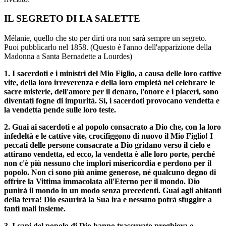
IL SEGRETO DI LA SALETTE
Mélanie, quello che sto per dirti ora non sarà sempre un segreto.
Puoi pubblicarlo nel 1858. (Questo è l'anno dell'apparizione della
Madonna a Santa Bernadette a Lourdes)
1. I sacerdoti e i ministri del Mio Figlio, a causa delle loro cattive
vite, della loro irreverenza e della loro empietà nel celebrare le
sacre misterie, dell'amore per il denaro, l'onore e i piaceri, sono
diventati fogne di impurità. Sì, i sacerdoti provocano vendetta e
la vendetta pende sulle loro teste.
2. Guai ai sacerdoti e al popolo consacrato a Dio che, con la loro
infedeltà e le cattive vite, crocifiggono di nuovo il Mio Figlio! I
peccati delle persone consacrate a Dio gridano verso il cielo e
attirano vendetta, ed ecco, la vendetta è alle loro porte, perché
non c'è più nessuno che implori misericordia e perdono per il
popolo. Non ci sono più anime generose, né qualcuno degno di
offrire la Vittima immacolata all'Eterno per il mondo. Dio
punirà il mondo in un modo senza precedenti. Guai agli abitanti
della terra! Dio esaurirà la Sua ira e nessuno potrà sfuggire a
tanti mali insieme.
3. I capi del popolo di Dio hanno trascurato preghiera e