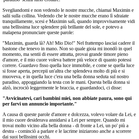
Svegliandomi e non vedendo le nostre mucche, chiamai Maximin e
salii sulla collina. Vedendo che le nostre mucche erano lì sdraiate
tranquillamente, scesi e Maximin salì, quando improvvisamente vidi
una bellissima luce splendere più brillante del sole, e potevo a
malapena pronunciare queste parole:
"Maximin, guarda là? Ah! Mio Dio!" Nel frattempo lasciai cadere il
bastone che tenevo in mano. Non so quale gioia mi inondò in quel
momento, ma sentii di essere attratta, provai grande timore pieno
d'amore, e il mio cuore voleva battere più veloce di quanto potessi
correre. Guardavo fisso quella luce immobile, e come se quella luce
si fosse aperta, percepii un'altra che splendeva molto di più e si
muoveva, e in quella luce c'era una bella donna seduta sul nostro
paradiso, appoggiando la testa con le mani. Questa bella donna si
alzò, incrociò leggermente le braccia, e guardandoci, ci disse:
"Avvicinatevi, cari bambini miei, non abbiate paura, sono qui
per farvi un annuncio importante."
A causa di queste parole d'amore e dolcezza, volevo volare da Lei, e
il mio cuore desiderava annidarsi a Lei per sempre. Quando mi
trovai molto vicino alla bella donna - di fronte a Lei, un po' più a
destra - cominciò a parlare e le lacrime iniziarono anche a scorrere
dai suoi bellissimi occhi.