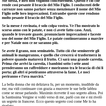
Me stessa, e loro non vogliono concedermelo. Questo è ciò che
rende così pesante il braccio del Mio Figlio. I conducenti delle
carrozze non sanno parlare senza menzionare il nome del Mio
Figlio nelle loro imprecazioni. Entrambe queste cose rendono
molto pesante il braccio del Mio Figlio.
Se la messe è rovinata, è solo colpa vostra. Ve l'ho mostrato lo
scorso anno con le patate, e non ci avete fatto caso. Anzi,
quando le trovaste guaste, pronunciaste imprecazioni e faceste
uso del nome del Mio Figlio. Le patate continueranno a marcire
e per Natale non ce ne saranno più.
Se avete il grano, non seminatelo. Tutto ciò che seminerete gli
animali lo mangeranno, e quello che crescerà si trasformerà in
polvere quando maturerà il frutto. Ci sarà una grande carestia.
Prima che arrivi la carestia, i bambini sotto i sette anni
prenderanno un raffreddore e moriranno tra le braccia di chi li
porta; gli altri si pentiranno attraverso la fame. Le noci
periranno e l'uva marcirà."
La bella donna che mi deliziava fu, per un momento, inudibile da
me; ma vidi continuare con grazia a muovere le sue belle labbra
come se stesse parlando. Maximin ricevette il suo segreto allora. Poi
la Santissima Vergine si voltò verso di me, parlò con me e mi rivelò
un segreto in francese. Ecco questo segreto così come Me lo ha
rivelato: