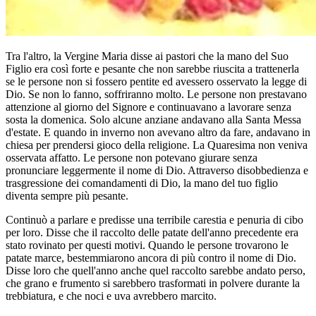
Tra l'altro, la Vergine Maria disse ai pastori che la mano del Suo
Figlio era così forte e pesante che non sarebbe riuscita a trattenerla
se le persone non si fossero pentite ed avessero osservato la legge di
Dio. Se non lo fanno, soffriranno molto. Le persone non prestavano
attenzione al giorno del Signore e continuavano a lavorare senza
sosta la domenica. Solo alcune anziane andavano alla Santa Messa
d'estate. E quando in inverno non avevano altro da fare, andavano in
chiesa per prendersi gioco della religione. La Quaresima non veniva
osservata affatto. Le persone non potevano giurare senza
pronunciare leggermente il nome di Dio. Attraverso disobbedienza e
trasgressione dei comandamenti di Dio, la mano del tuo figlio
diventa sempre più pesante.
Continuò a parlare e predisse una terribile carestia e penuria di cibo
per loro. Disse che il raccolto delle patate dell'anno precedente era
stato rovinato per questi motivi. Quando le persone trovarono le
patate marce, bestemmiarono ancora di più contro il nome di Dio.
Disse loro che quell'anno anche quel raccolto sarebbe andato perso,
che grano e frumento si sarebbero trasformati in polvere durante la
trebbiatura, e che noci e uva avrebbero marcito.