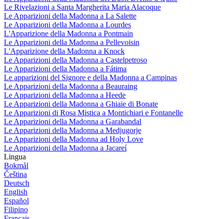
Le Rivelazioni a Santa Margherita Maria Alacoque
Le Apparizioni della Madonna a La Salette
Le Apparizioni della Madonna a Lourdes
L'Apparizione della Madonna a Pontmain
Le Apparizioni della Madonna a Pellevoisin
L'Apparizione della Madonna a Knock
Le Apparizioni della Madonna a Castelpetroso
Le Apparizioni della Madonna a Fátima
Le apparizioni del Signore e della Madonna a Campinas
Le Apparizioni della Madonna a Beauraing
Le Apparizioni della Madonna a Heede
Le Apparizioni della Madonna a Ghiaie di Bonate
Le Apparizioni di Rosa Mistica a Montichiari e Fontanelle
Le Apparizioni della Madonna a Garabandal
Le Apparizioni della Madonna a Medjugorje
Le Apparizioni della Madonna ad Holy Love
Le Apparizioni della Madonna a Jacareí
Lingua
Bokmål
Čeština
Deutsch
English
Español
Filipino
Français