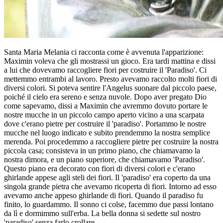
Santa Maria Melania ci racconta come è avvenuta l'apparizione:
Maximin voleva che gli mostrassi un gioco. Era tardi mattina e dissi
a lui che dovevamo raccogliere fiori per costruire il 'Paradiso'. Ci
mettemmo entrambi al lavoro. Presto avevamo raccolto molti fiori di
diversi colori. Si poteva sentire l'Angelus suonare dal piccolo paese,
poiché il cielo era sereno e senza nuvole. Dopo aver pregato Dio
come sapevamo, dissi a Maximin che avremmo dovuto portare le
nostre mucche in un piccolo campo aperto vicino a una scarpata
dove c'erano pietre per costruire il 'paradiso'. Portammo le nostre
mucche nel luogo indicato e subito prendemmo la nostra semplice
merenda. Poi procedemmo a raccogliere pietre per costruire la nostra
piccola casa; consisteva in un primo piano, che chiamavamo la
nostra dimora, e un piano superiore, che chiamavamo 'Paradiso'.
Questo piano era decorato con fiori di diversi colori e c'erano
ghirlande appese agli steli dei fiori. Il 'paradiso' era coperto da una
singola grande pietra che avevamo ricoperta di fiori. Intorno ad esso
avevamo anche appeso ghirlande di fiori. Quando il paradiso fu
finito, lo guardammo. Il sonno ci colse, facemmo due passi lontano
da lì e dormimmo sull'erba. La bella donna si sedette sul nostro
'paradiso' senza farlo crollare.