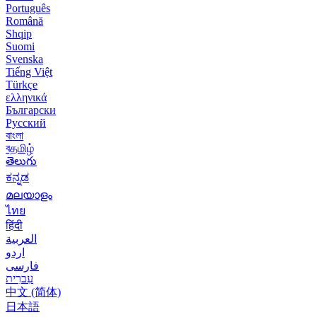
Português
Română
Shqip
Suomi
Svenska
Tiếng Việt
Türkçe
ελληνικά
Български
Русский
বাংলা
বதமிழ்
తెలుగు
ಕನ್ನಡ
മലയാളം
ไทย
हिंदी
العربية
اردو
فارسی
עִברִית
中文 (简体)
日本語