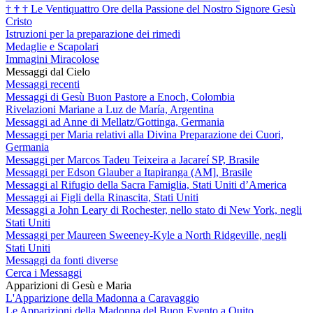
†
†
†
Le Ventiquattro Ore della Passione del Nostro Signore Gesù
Cristo
Istruzioni per la preparazione dei rimedi
Medaglie e Scapolari
Immagini Miracolose
Messaggi dal Cielo
Messaggi recenti
Messaggi di Gesù Buon Pastore a Enoch, Colombia
Rivelazioni Mariane a Luz de María, Argentina
Messaggi ad Anne di Mellatz/Gottinga, Germania
Messaggi per Maria relativi alla Divina Preparazione dei Cuori,
Germania
Messaggi per Marcos Tadeu Teixeira a Jacareí SP, Brasile
Messaggi per Edson Glauber a Itapiranga (AM], Brasile
Messaggi al Rifugio della Sacra Famiglia, Stati Uniti d’America
Messaggi ai Figli della Rinascita, Stati Uniti
Messaggi a John Leary di Rochester, nello stato di New York, negli
Stati Uniti
Messaggi per Maureen Sweeney-Kyle a North Ridgeville, negli
Stati Uniti
Messaggi da fonti diverse
Cerca i Messaggi
Apparizioni di Gesù e Maria
L'Apparizione della Madonna a Caravaggio
Le Apparizioni della Madonna del Buon Evento a Quito