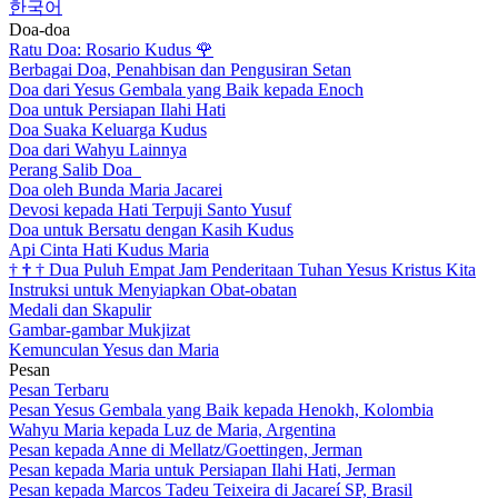
한국어
Doa-doa
Ratu Doa: Rosario Kudus
🌹
Berbagai Doa, Penahbisan dan Pengusiran Setan
Doa dari Yesus Gembala yang Baik kepada Enoch
Doa untuk Persiapan Ilahi Hati
Doa Suaka Keluarga Kudus
Doa dari Wahyu Lainnya
Perang Salib Doa
Doa oleh Bunda Maria Jacarei
Devosi kepada Hati Terpuji Santo Yusuf
Doa untuk Bersatu dengan Kasih Kudus
Api Cinta Hati Kudus Maria
†
†
†
Dua Puluh Empat Jam Penderitaan Tuhan Yesus Kristus Kita
Instruksi untuk Menyiapkan Obat-obatan
Medali dan Skapulir
Gambar-gambar Mukjizat
Kemunculan Yesus dan Maria
Pesan
Pesan Terbaru
Pesan Yesus Gembala yang Baik kepada Henokh, Kolombia
Wahyu Maria kepada Luz de Maria, Argentina
Pesan kepada Anne di Mellatz/Goettingen, Jerman
Pesan kepada Maria untuk Persiapan Ilahi Hati, Jerman
Pesan kepada Marcos Tadeu Teixeira di Jacareí SP, Brasil