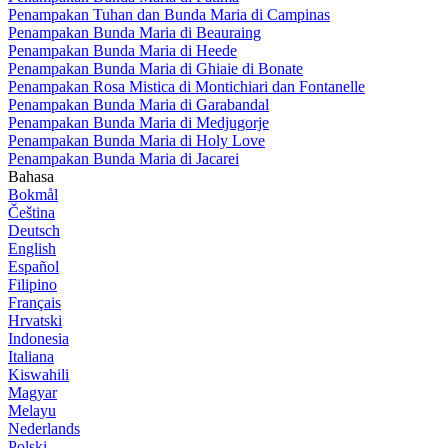
Penampakan Tuhan dan Bunda Maria di Campinas
Penampakan Bunda Maria di Beauraing
Penampakan Bunda Maria di Heede
Penampakan Bunda Maria di Ghiaie di Bonate
Penampakan Rosa Mistica di Montichiari dan Fontanelle
Penampakan Bunda Maria di Garabandal
Penampakan Bunda Maria di Medjugorje
Penampakan Bunda Maria di Holy Love
Penampakan Bunda Maria di Jacarei
Bahasa
Bokmål
Čeština
Deutsch
English
Español
Filipino
Français
Hrvatski
Indonesia
Italiana
Kiswahili
Magyar
Melayu
Nederlands
Polski