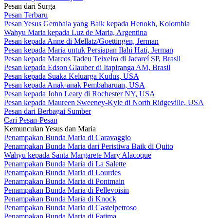
Pesan dari Surga
Pesan Terbaru
Pesan Yesus Gembala yang Baik kepada Henokh, Kolombia
Wahyu Maria kepada Luz de Maria, Argentina
Pesan kepada Anne di Mellatz/Goettingen, Jerman
Pesan kepada Maria untuk Persiapan Ilahi Hati, Jerman
Pesan kepada Marcos Tadeu Teixeira di Jacareí SP, Brasil
Pesan kepada Edson Glauber di Itapiranga AM, Brasil
Pesan kepada Suaka Keluarga Kudus, USA
Pesan kepada Anak-anak Pembaharuan, USA
Pesan kepada John Leary di Rochester NY, USA
Pesan kepada Maureen Sweeney-Kyle di North Ridgeville, USA
Pesan dari Berbagai Sumber
Cari Pesan-Pesan
Kemunculan Yesus dan Maria
Penampakan Bunda Maria di Caravaggio
Penampakan Bunda Maria dari Peristiwa Baik di Quito
Wahyu kepada Santa Margarete Mary Alacoque
Penampakan Bunda Maria di La Salette
Penampakan Bunda Maria di Lourdes
Penampakan Bunda Maria di Pontmain
Penampakan Bunda Maria di Pellevoisin
Penampakan Bunda Maria di Knock
Penampakan Bunda Maria di Castelpetroso
Penampakan Bunda Maria di Fatima