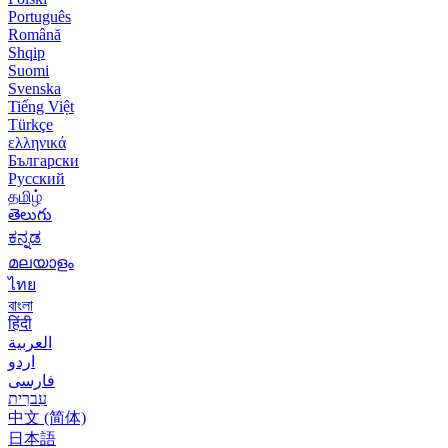
Português
Română
Shqip
Suomi
Svenska
Tiếng Việt
Türkçe
ελληνικά
Български
Русский
தமிழ்
తెలుగు
ಕನ್ನಡ
മലയാളം
ไทย
বাংলা
हिंदी
العربية
اردو
فارسی
עִברִית
中文 (简体)
日本語