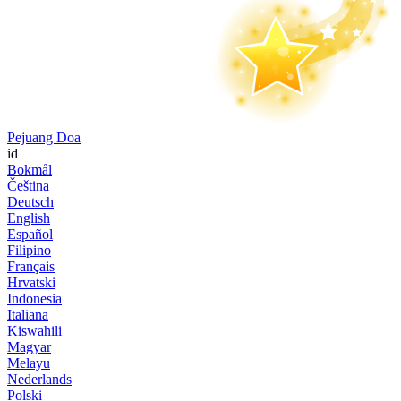
Pejuang Doa
id
Bokmål
Čeština
Deutsch
English
Español
Filipino
Français
Hrvatski
Indonesia
Italiana
Kiswahili
Magyar
Melayu
Nederlands
Polski