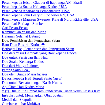
Pesan kepada Edson Glauber di Itapiranga AM, Brasil
Pesan kepada Suaka Keluarga Kudus, USA
Pesan kepada Anak-anak Pembaharuan, USA
Pesan kepada John Leary di Rochester NY, USA
Pesan kepada Maureen Sweeney-Kyle di North Ridgeville, USA
Pesan dari Berbagai Sumber
Cari Pesan-Pesan
Kemunculan Yesus dan Maria
Halaman Selamat Datang
Doa, Penahbisan dan Pengusiran Setan
Ratu Doa: Rosario Kudus
🌹
Berbagai Doa, Penahbisan dan Pengusiran Setan
Doa dari Yesus Gembala yang Baik kepada Enoch
Doa untuk Persiapan Ilahi Hati
Doa Suaka Keluarga Kudus
Doa dari Wahyu Lainnya
Perang Salib Doa
Doa oleh Bunda Maria Jacarei
Devosi kepada Hati Terpuji Santo Yusuf
Doa untuk Bersatu dengan Kasih Kudus
Api Cinta Hati Kudus Maria
†
†
†
Dua Puluh Empat Jam Penderitaan Tuhan Yesus Kristus Kita
Instruksi untuk Menyiapkan Obat-obatan
Medali dan Skapulir
Gambar-gambar Mukjizat