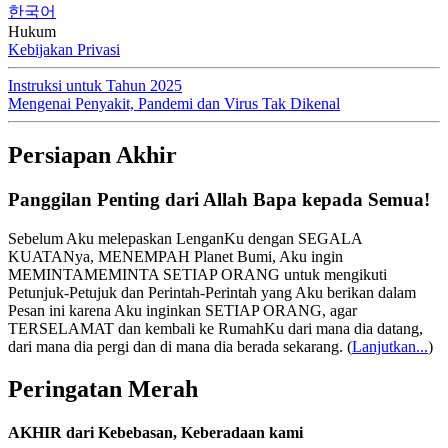
한국어
Hukum
Kebijakan Privasi
Instruksi untuk Tahun 2025
Mengenai Penyakit, Pandemi dan Virus Tak Dikenal
Persiapan Akhir
Panggilan Penting dari Allah Bapa kepada Semua!
Sebelum Aku melepaskan LenganKu dengan SEGALA
KUATANya, MENEMPAH Planet Bumi, Aku ingin
MEMINTAMEMINTA SETIAP ORANG untuk mengikuti
Petunjuk-Petujuk dan Perintah-Perintah yang Aku berikan dalam
Pesan ini karena Aku inginkan SETIAP ORANG, agar
TERSELAMAT dan kembali ke RumahKu dari mana dia datang,
dari mana dia pergi dan di mana dia berada sekarang.
(
Lanjutkan...
)
Peringatan Merah
AKHIR dari Kebebasan, Keberadaan kami