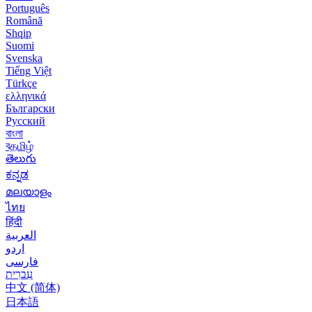
Português
Română
Shqip
Suomi
Svenska
Tiếng Việt
Türkçe
ελληνικά
Български
Русский
বাংলা
বதமிழ்
తెలుగు
ಕನ್ನಡ
മലയാളം
ไทย
हिंदी
العربية
اردو
فارسی
עִברִית
中文 (简体)
日本語