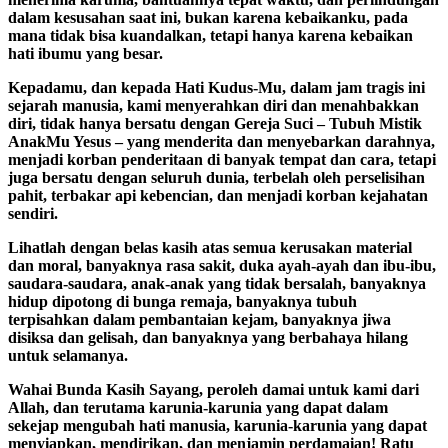
dalam kesusahan saat ini, bukan karena kebaikanku, pada
mana tidak bisa kuandalkan, tetapi hanya karena kebaikan
hati ibumu yang besar.
Kepadamu, dan kepada Hati Kudus-Mu, dalam jam tragis ini
sejarah manusia, kami menyerahkan diri dan menahbakkan
diri, tidak hanya bersatu dengan Gereja Suci – Tubuh Mistik
AnakMu Yesus – yang menderita dan menyebarkan darahnya,
menjadi korban penderitaan di banyak tempat dan cara, tetapi
juga bersatu dengan seluruh dunia, terbelah oleh perselisihan
pahit, terbakar api kebencian, dan menjadi korban kejahatan
sendiri.
Lihatlah dengan belas kasih atas semua kerusakan material
dan moral, banyaknya rasa sakit, duka ayah-ayah dan ibu-ibu,
saudara-saudara, anak-anak yang tidak bersalah, banyaknya
hidup dipotong di bunga remaja, banyaknya tubuh
terpisahkan dalam pembantaian kejam, banyaknya jiwa
disiksa dan gelisah, dan banyaknya yang berbahaya hilang
untuk selamanya.
Wahai Bunda Kasih Sayang, peroleh damai untuk kami dari
Allah, dan terutama karunia-karunia yang dapat dalam
sekejap mengubah hati manusia, karunia-karunia yang dapat
menyiapkan, mendirikan, dan menjamin perdamaian! Ratu