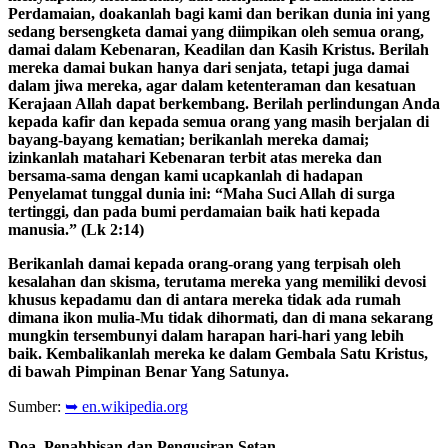
Perdamaian, doakanlah bagi kami dan berikan dunia ini yang
sedang bersengketa damai yang diimpikan oleh semua orang,
damai dalam Kebenaran, Keadilan dan Kasih Kristus. Berilah
mereka damai bukan hanya dari senjata, tetapi juga damai
dalam jiwa mereka, agar dalam ketenteraman dan kesatuan
Kerajaan Allah dapat berkembang. Berilah perlindungan Anda
kepada kafir dan kepada semua orang yang masih berjalan di
bayang-bayang kematian; berikanlah mereka damai;
izinkanlah matahari Kebenaran terbit atas mereka dan
bersama-sama dengan kami ucapkanlah di hadapan
Penyelamat tunggal dunia ini: “Maha Suci Allah di surga
tertinggi, dan pada bumi perdamaian baik hati kepada
manusia.” (Lk 2:14)
Berikanlah damai kepada orang-orang yang terpisah oleh
kesalahan dan skisma, terutama mereka yang memiliki devosi
khusus kepadamu dan di antara mereka tidak ada rumah
dimana ikon mulia-Mu tidak dihormati, dan di mana sekarang
mungkin tersembunyi dalam harapan hari-hari yang lebih
baik. Kembalikanlah mereka ke dalam Gembala Satu Kristus,
di bawah Pimpinan Benar Yang Satunya.
Sumber:
➥ en.wikipedia.org
Doa, Penahbisan dan Pengusiran Setan