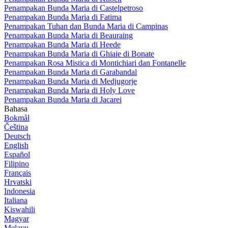
Penampakan Bunda Maria di Castelpetroso
Penampakan Bunda Maria di Fatima
Penampakan Tuhan dan Bunda Maria di Campinas
Penampakan Bunda Maria di Beauraing
Penampakan Bunda Maria di Heede
Penampakan Bunda Maria di Ghiaie di Bonate
Penampakan Rosa Mistica di Montichiari dan Fontanelle
Penampakan Bunda Maria di Garabandal
Penampakan Bunda Maria di Medjugorje
Penampakan Bunda Maria di Holy Love
Penampakan Bunda Maria di Jacarei
Bahasa
Bokmål
Čeština
Deutsch
English
Español
Filipino
Français
Hrvatski
Indonesia
Italiana
Kiswahili
Magyar
Melayu