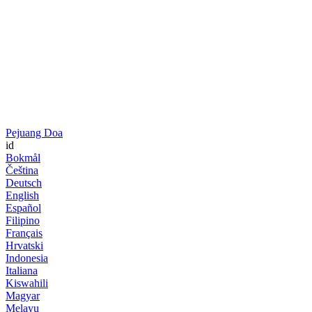
Pejuang Doa
id
Bokmål
Čeština
Deutsch
English
Español
Filipino
Français
Hrvatski
Indonesia
Italiana
Kiswahili
Magyar
Melayu