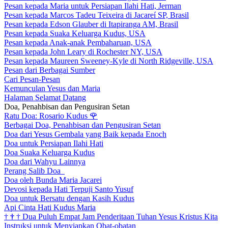
Pesan kepada Maria untuk Persiapan Ilahi Hati, Jerman
Pesan kepada Marcos Tadeu Teixeira di Jacareí SP, Brasil
Pesan kepada Edson Glauber di Itapiranga AM, Brasil
Pesan kepada Suaka Keluarga Kudus, USA
Pesan kepada Anak-anak Pembaharuan, USA
Pesan kepada John Leary di Rochester NY, USA
Pesan kepada Maureen Sweeney-Kyle di North Ridgeville, USA
Pesan dari Berbagai Sumber
Cari Pesan-Pesan
Kemunculan Yesus dan Maria
Halaman Selamat Datang
Doa, Penahbisan dan Pengusiran Setan
Ratu Doa: Rosario Kudus
🌹
Berbagai Doa, Penahbisan dan Pengusiran Setan
Doa dari Yesus Gembala yang Baik kepada Enoch
Doa untuk Persiapan Ilahi Hati
Doa Suaka Keluarga Kudus
Doa dari Wahyu Lainnya
Perang Salib Doa
Doa oleh Bunda Maria Jacarei
Devosi kepada Hati Terpuji Santo Yusuf
Doa untuk Bersatu dengan Kasih Kudus
Api Cinta Hati Kudus Maria
†
†
†
Dua Puluh Empat Jam Penderitaan Tuhan Yesus Kristus Kita
Instruksi untuk Menyiapkan Obat-obatan