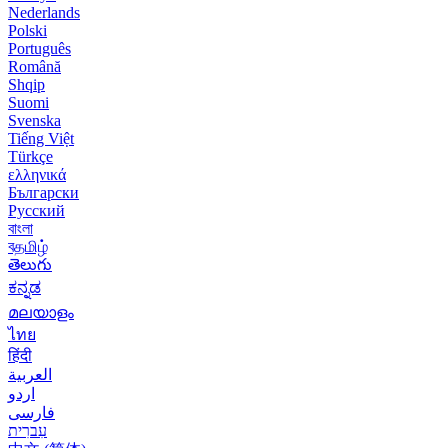
Nederlands
Polski
Português
Română
Shqip
Suomi
Svenska
Tiếng Việt
Türkçe
ελληνικά
Български
Русский
বাংলা
বதமிழ்
తెలుగు
ಕನ್ನಡ
മലയാളം
ไทย
हिंदी
العربية
اردو
فارسی
עִברִית