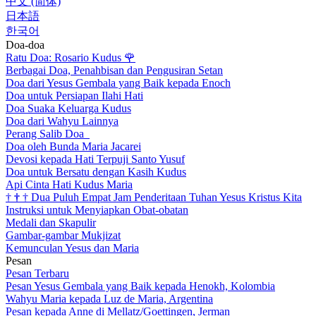
中文 (简体)
日本語
한국어
Doa-doa
Ratu Doa: Rosario Kudus
🌹
Berbagai Doa, Penahbisan dan Pengusiran Setan
Doa dari Yesus Gembala yang Baik kepada Enoch
Doa untuk Persiapan Ilahi Hati
Doa Suaka Keluarga Kudus
Doa dari Wahyu Lainnya
Perang Salib Doa
Doa oleh Bunda Maria Jacarei
Devosi kepada Hati Terpuji Santo Yusuf
Doa untuk Bersatu dengan Kasih Kudus
Api Cinta Hati Kudus Maria
†
†
†
Dua Puluh Empat Jam Penderitaan Tuhan Yesus Kristus Kita
Instruksi untuk Menyiapkan Obat-obatan
Medali dan Skapulir
Gambar-gambar Mukjizat
Kemunculan Yesus dan Maria
Pesan
Pesan Terbaru
Pesan Yesus Gembala yang Baik kepada Henokh, Kolombia
Wahyu Maria kepada Luz de Maria, Argentina
Pesan kepada Anne di Mellatz/Goettingen, Jerman