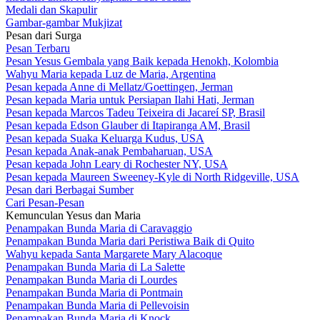
Medali dan Skapulir
Gambar-gambar Mukjizat
Pesan dari Surga
Pesan Terbaru
Pesan Yesus Gembala yang Baik kepada Henokh, Kolombia
Wahyu Maria kepada Luz de Maria, Argentina
Pesan kepada Anne di Mellatz/Goettingen, Jerman
Pesan kepada Maria untuk Persiapan Ilahi Hati, Jerman
Pesan kepada Marcos Tadeu Teixeira di Jacareí SP, Brasil
Pesan kepada Edson Glauber di Itapiranga AM, Brasil
Pesan kepada Suaka Keluarga Kudus, USA
Pesan kepada Anak-anak Pembaharuan, USA
Pesan kepada John Leary di Rochester NY, USA
Pesan kepada Maureen Sweeney-Kyle di North Ridgeville, USA
Pesan dari Berbagai Sumber
Cari Pesan-Pesan
Kemunculan Yesus dan Maria
Penampakan Bunda Maria di Caravaggio
Penampakan Bunda Maria dari Peristiwa Baik di Quito
Wahyu kepada Santa Margarete Mary Alacoque
Penampakan Bunda Maria di La Salette
Penampakan Bunda Maria di Lourdes
Penampakan Bunda Maria di Pontmain
Penampakan Bunda Maria di Pellevoisin
Penampakan Bunda Maria di Knock