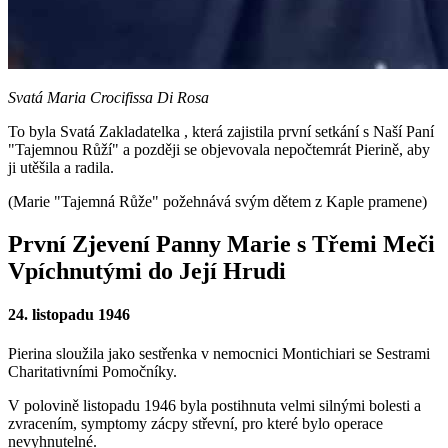
Svatá Maria Crocifissa Di Rosa
To byla
Svatá Zakladatelka
, která zajistila první setkání s
Naší Paní
"Tajemnou Růží"
a později se objevovala nepočtemrát Pierině, aby
ji utěšila a radila.
(Marie "Tajemná Růže" požehnává svým dětem z Kaple pramene)
První Zjevení Panny Marie s Třemi Meči
Vpíchnutými do Její Hrudi
24. listopadu 1946
Pierina sloužila jako sestřenka v nemocnici Montichiari se Sestrami
Charitativními Pomočníky.
V polovině listopadu 1946 byla postihnuta velmi silnými bolesti a
zvracením, symptomy zácpy střevní, pro které bylo operace
nevyhnutelné.