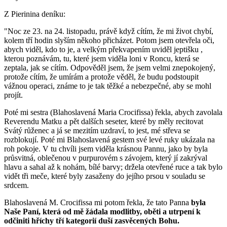
Z Pierinina deníku:
"Noc ze 23. na 24. listopadu, právě když cítím, že mi život chybí,
kolem tří hodin slyším někoho přicházet. Potom jsem otevřela oči,
abych viděl, kdo to je, a velkým překvapením uviděl
jeptišku
,
kterou poznávám, tu, které jsem viděla loni v Roncu, která se
zeptala, jak se cítím. Odpověděl jsem, že jsem velmi znepokojený,
protože cítím, že umírám a protože věděl, že budu podstoupit
vážnou operaci, známe to je tak těžké a nebezpečné, aby se mohl
projít.
Poté mi
sestra (Blahoslavená Maria Crocifissa)
řekla, abych zavolala
Reverendu Matku a pět dalších seseter, které by měly recitovat
Svátý růženec a já se mezitím uzdraví, to jest, mé střeva se
rozblokují. Poté mi
Blahoslavená
gestem své levé ruky ukázala na
roh pokoje. V tu chvíli jsem viděla
krásnou Pannu
, jako by byla
průsvitná, oblečenou v purpurovém s závojem, který jí zakrýval
hlavu a sahal až k nohám, bílé barvy; držela otevřené ruce a tak bylo
vidět tři meče, které byly zasaženy do jejího prsou v souladu se
srdcem.
Blahoslavená M. Crocifissa
mi potom řekla, že
tato Panna
byla
Naše Paní
, která od mě žádala modlitby, oběti a utrpení k
odčiniti hříchy tří kategorií duší zasvěcených Bohu.