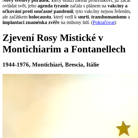
Nový světový pořádek
, který slouží mému protivníkovi, již začal
ovládat svět, jeho
agenda tyranie
začala s plánem na
vakcíny a
očkování proti současné pandemii
; tyto vakcíny nejsou řešením,
ale začátkem
holocaustu
, který vedl k
smrti
,
transhumanismu
a
implantaci znaménka zvěře
na miliony lidí. (
Pokračovat
)
Zjevení Rosy Mistické v
Montichiarim a Fontanellech
1944-1976, Montichiari, Brescia, Itálie