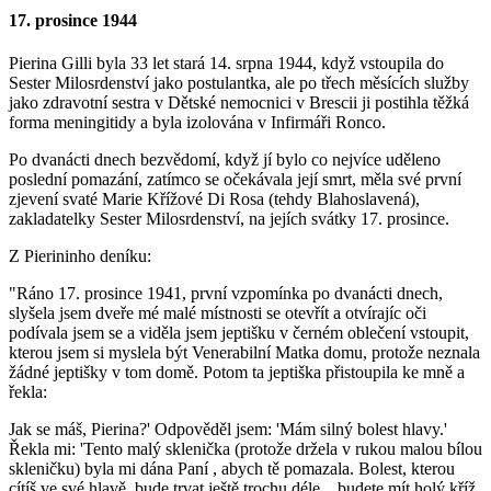
17. prosince 1944
Pierina Gilli byla 33 let stará 14. srpna 1944, když vstoupila do
Sester Milosrdenství jako postulantka, ale po třech měsících služby
jako zdravotní sestra v Dětské nemocnici v Brescii ji postihla těžká
forma meningitidy a byla izolována v Infirmáři Ronco.
Po dvanácti dnech bezvědomí, když jí bylo co nejvíce uděleno
poslední pomazání, zatímco se očekávala její smrt, měla své první
zjevení
svaté Marie Křížové Di Rosa (tehdy Blahoslavená)
,
zakladatelky Sester Milosrdenství, na jejích svátky 17. prosince.
Z Pierininho deníku:
"Ráno 17. prosince 1941, první vzpomínka po dvanácti dnech,
slyšela jsem dveře mé malé místnosti se otevřít a otvírajíc oči
podívala jsem se a viděla jsem jeptišku v černém oblečení vstoupit,
kterou jsem si myslela být Venerabilní Matka domu, protože neznala
žádné jeptišky v tom domě. Potom ta jeptiška přistoupila ke mně a
řekla:
Jak se máš, Pierina?' Odpověděl jsem: 'Mám silný bolest hlavy.'
Řekla mi: 'Tento malý sklenička (protože držela v rukou malou bílou
skleničku) byla mi dána
Paní
, abych tě pomazala. Bolest, kterou
cítíš ve své hlavě, bude trvat ještě trochu déle... budete mít holý kříž