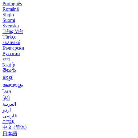
Português
Română
Shqip
Suomi
Svenska
Tiếng Việt
Türkçe
ελληνικά
Български
Русский
বাংলা
বதமிழ்
తెలుగు
ಕನ್ನಡ
മലയാളം
ไทย
हिंदी
العربية
اردو
فارسی
עִברִית
中文 (简体)
日本語