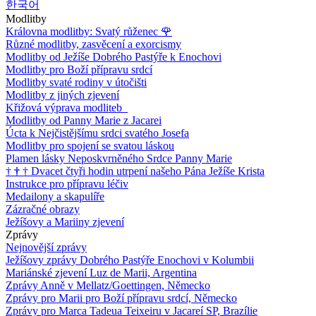
한국어
Modlitby
Královna modlitby: Svatý růženec
🌹
Různé modlitby, zasvěcení a exorcismy
Modlitby od Ježíše Dobrého Pastýře k Enochovi
Modlitby pro Boží přípravu srdcí
Modlitby svaté rodiny v útočišti
Modlitby z jiných zjevení
Křižová výprava modliteb
Modlitby od Panny Marie z Jacarei
Úcta k Nejčistějšímu srdci svatého Josefa
Modlitby pro spojení se svatou láskou
Plamen lásky Neposkvrněného Srdce Panny Marie
†
†
†
Dvacet čtyři hodin utrpení našeho Pána Ježíše Krista
Instrukce pro přípravu léčiv
Medailony a skapulíře
Zázračné obrazy
Ježíšovy a Mariiny zjevení
Zprávy
Nejnovější zprávy
Ježíšovy zprávy Dobrého Pastýře Enochovi v Kolumbii
Mariánské zjevení Luz de Marii, Argentina
Zprávy Anně v Mellatz/Goettingen, Německo
Zprávy pro Marii pro Boží přípravu srdcí, Německo
Zprávy pro Marca Tadeua Teixeiru v Jacareí SP, Brazílie