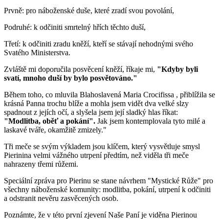
Prvně: pro náboženské duše, které zradí svou povolání,
Podruhé: k odčiniti smrtelný hřích těchto duší,
Třetí: k odčiniti zradu kněží, kteří se stávají nehodnými svého
Svatého Ministerstva.
Zvláště mi doporučila posvěcení kněží, říkaje mi,
"Kdyby byli
svatí, mnoho duší by bylo posvětováno."
Během toho, co mluvila
Blahoslavená Maria Crocifissa
, přiblížila se
krásná Panna
trochu blíže a mohla jsem vidět dva velké slzy
spadnout z jejích očí, a slyšela jsem její sladký hlas říkat:
"Modlitba, oběť a pokání".
Jak jsem kontemplovala tyto milé a
laskavé tváře, okamžitě zmizely."
Tři meče se svým výkladem jsou klíčem, který vysvětluje smysl
Pierinina velmi vážného utrpení předtím, než viděla tři meče
nahrazeny třemi růžemi.
Speciální zpráva pro Pierinu se stane návrhem "Mystické Růže" pro
všechny náboženské komunity: modlitba, pokání, utrpení k odčiniti
a odstranit nevěru zasvěcených osob.
Poznámte, že v této první zjevení
Naše Paní
je viděna Pierinou