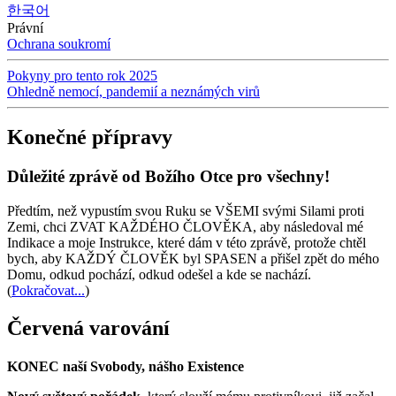
한국어
Právní
Ochrana soukromí
Pokyny pro tento rok 2025
Ohledně nemocí, pandemií a neznámých virů
Konečné přípravy
Důležité zprávě od Božího Otce pro všechny!
Předtím, než vypustím svou Ruku se VŠEMI svými Silami proti
Zemi, chci ZVAT KAŽDÉHO ČLOVĚKA, aby následoval mé
Indikace a moje Instrukce, které dám v této zprávě, protože chtěl
bych, aby KAŽDÝ ČLOVĚK byl SPASEN a přišel zpět do mého
Domu, odkud pochází, odkud odešel a kde se nachází.
(
Pokračovat...
)
Červená varování
KONEC naší Svobody, nášho Existence