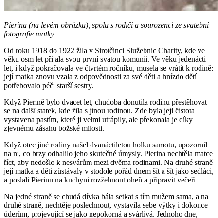
Pierina (na levém obrázku), spolu s rodiči a sourozenci ze svatební
fotografie matky
Od roku 1918 do 1922 žila v Sirotčinci Služebnic Charity, kde ve
věku osm let přijala svou první svatou komunii. Ve věku jedenácti
let, i když pokračovala ve čtvrtém ročníku, musela se vrátit k rodině:
její matka znovu vzala z odpovědnosti za své děti a hnízdo dětí
potřebovalo péči starší sestry.
Když Pierině bylo dvacet let, chudoba donutila rodinu přestěhovat
se na další statek, kde žila s jinou rodinou. Zde byla její čistota
vystavena pastím, které ji velmi utrápily, ale překonala je díky
zjevnému zásahu božské milosti.
Když otec jiné rodiny našel dvanáctiletou holku samotu, upozornil
na ni, co brzy odhalilo jeho skutečné úmysly. Pierina nechtěla matce
říct, aby nedošlo k nesvárům mezi dvěma rodinami. Na druhé straně
její matka a děti zůstávaly v stodole pořád dnem šít a šít jako sedláci,
a poslali Pierinu na kuchyni rozžehnout oheň a připravit večeři.
Na jedné straně se chudá dívka bála setkat s tím mužem sama, a na
druhé straně, nechtěje poslechnout, vystavila sebe výtky i dokonce
úderům, projevující se jako nepokorná a svárlivá. Jednoho dne,