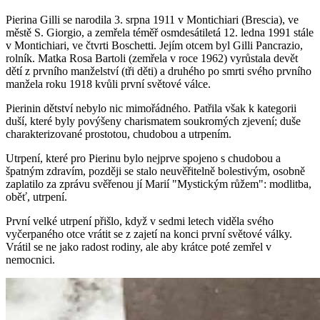
Pierina Gilli se narodila 3. srpna 1911 v Montichiari (Brescia), ve
městě S. Giorgio, a zemřela téměř osmdesátiletá 12. ledna 1991 stále
v Montichiari, ve čtvrti Boschetti. Jejím otcem byl Gilli Pancrazio,
rolník. Matka Rosa Bartoli (zemřela v roce 1962) vyrůstala devět
dětí z prvního manželství (tři děti) a druhého po smrti svého prvního
manžela roku 1918 kvůli první světové válce.
Pierinin dětství nebylo nic mimořádného. Patřila však k kategorii
duší, které byly povýšeny charismatem soukromých zjevení; duše
charakterizované prostotou, chudobou a utrpením.
Utrpení, které pro Pierinu bylo nejprve spojeno s chudobou a
špatným zdravím, později se stalo neuvěřitelně bolestivým, osobně
zaplatilo za zprávu svěřenou jí Marií "Mystickým růžem": modlitba,
oběť, utrpení.
První velké utrpení přišlo, když v sedmi letech viděla svého
vyčerpaného otce vrátit se z zajetí na konci první světové války.
Vrátil se ne jako radost rodiny, ale aby krátce poté zemřel v
nemocnici.