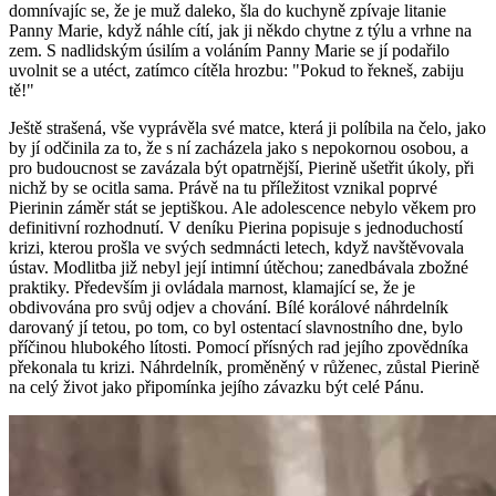
domnívajíc se, že je muž daleko, šla do kuchyně zpívaje litanie
Panny Marie, když náhle cítí, jak ji někdo chytne z týlu a vrhne na
zem. S nadlidským úsilím a voláním Panny Marie se jí podařilo
uvolnit se a utéct, zatímco cítěla hrozbu: "Pokud to řekneš, zabiju
tě!"
Ještě strašená, vše vyprávěla své matce, která ji políbila na čelo, jako
by jí odčinila za to, že s ní zacházela jako s nepokornou osobou, a
pro budoucnost se zavázala být opatrnější, Pierině ušetřit úkoly, při
nichž by se ocitla sama. Právě na tu příležitost vznikal poprvé
Pierinin záměr stát se jeptiškou. Ale adolescence nebylo věkem pro
definitivní rozhodnutí. V deníku Pierina popisuje s jednoduchostí
krizi, kterou prošla ve svých sedmnácti letech, když navštěvovala
ústav. Modlitba již nebyl její intimní útěchou; zanedbávala zbožné
praktiky. Především ji ovládala marnost, klamající se, že je
obdivována pro svůj odjev a chování. Bílé korálové náhrdelník
darovaný jí tetou, po tom, co byl ostentací slavnostního dne, bylo
příčinou hlubokého lítosti. Pomocí přísných rad jejího zpovědníka
překonala tu krizi. Náhrdelník, proměněný v růženec, zůstal Pierině
na celý život jako připomínka jejího závazku být celé Pánu.