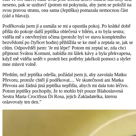
neseno, pak se uzdraví' (potom mi pokynula, aby jsem se položil na
svou pravou stranu,
ona sama (Jeptiška)
pomazala nemocnou část
(zád a hlava)).
Poděkovala jsem jí a usmála se mi a opustila pokoj. Po krátké době
přišla do pokoje další jeptiška oblečená v bílém, a to byla sestra;
viděla mě s otevřenými očima (protože byl ve stavu kompletního
bezvědomí po čtyřicet hodin) přiblížila se ke mně a zeptala se, jak se
cítím. Odpověděl jsem: 'Je mi lépe!' Potom mi zeptal se, zda chci
přijmout Svátou Komuni, nabídla mi šálek kávy a byla překvapena,
když mě viděla sedět v posteli bez potřeby jakékoli pomoci a slyšet
mne mluvit volně.
Předtím, než jeptiška odešla, požádal jsem ji, aby zavolala Matku
Převoru, protože chtěl jí poděkovat.... Ve skutečnosti ani Matka
Převora ani žádná jiná jeptiška nepřišla, abych mi dala toto léčivo.
Potom jeptišky pochopily, že to mohlo být pouze Blahoslavená
Sestra Maria Crocifissa Di Rosa, jejich Zakladatelka, kterou
oslavovaly ten den."