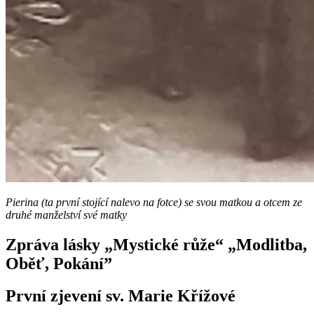
Pierina (ta první stojící nalevo na fotce) se svou matkou a otcem ze
druhé manželství své matky
Zpráva lásky „Mystické růže“ „Modlitba,
Oběť, Pokání”
První zjevení sv. Marie Křížové