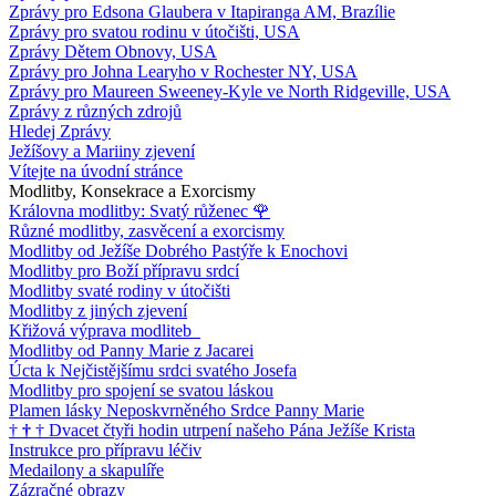
Zprávy pro Edsona Glaubera v Itapiranga AM, Brazílie
Zprávy pro svatou rodinu v útočišti, USA
Zprávy Dětem Obnovy, USA
Zprávy pro Johna Learyho v Rochester NY, USA
Zprávy pro Maureen Sweeney-Kyle ve North Ridgeville, USA
Zprávy z různých zdrojů
Hledej Zprávy
Ježíšovy a Mariiny zjevení
Vítejte na úvodní stránce
Modlitby, Konsekrace a Exorcismy
Královna modlitby: Svatý růženec
🌹
Různé modlitby, zasvěcení a exorcismy
Modlitby od Ježíše Dobrého Pastýře k Enochovi
Modlitby pro Boží přípravu srdcí
Modlitby svaté rodiny v útočišti
Modlitby z jiných zjevení
Křižová výprava modliteb
Modlitby od Panny Marie z Jacarei
Úcta k Nejčistějšímu srdci svatého Josefa
Modlitby pro spojení se svatou láskou
Plamen lásky Neposkvrněného Srdce Panny Marie
†
†
†
Dvacet čtyři hodin utrpení našeho Pána Ježíše Krista
Instrukce pro přípravu léčiv
Medailony a skapulíře
Zázračné obrazy