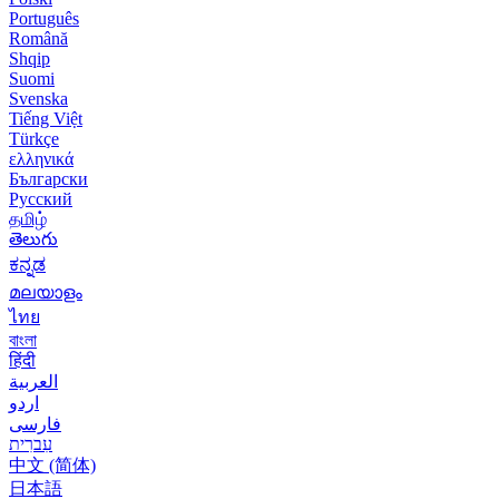
Português
Română
Shqip
Suomi
Svenska
Tiếng Việt
Türkçe
ελληνικά
Български
Русский
தமிழ்
తెలుగు
ಕನ್ನಡ
മലയാളം
ไทย
বাংলা
हिंदी
العربية
اردو
فارسی
עִברִית
中文 (简体)
日本語