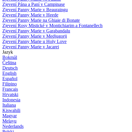
Zjevení Pána a Paní v Campinase
Zjevení Panny Marie v Beauraingu
Zjevení Panny Marie v Heede
Zjevení Panny Marie na Ghiaie di Bonate
Zjevení Rosy Mistické v Montichiarim a Fontanellech
Zjevení Panny Marie v Garabandalu
Zjevení Panny Marie v Medjugorji
Zjevení Panny Marie u Holy Love
Zjevení Panny Marie v Jacarei
Jazyk
Bokmål
Čeština
Deutsch
English
Español
Filipino
Français
Hrvatski
Indonesia
Italiana
Kiswahili
Magyar
Melayu
Nederlands
Polski