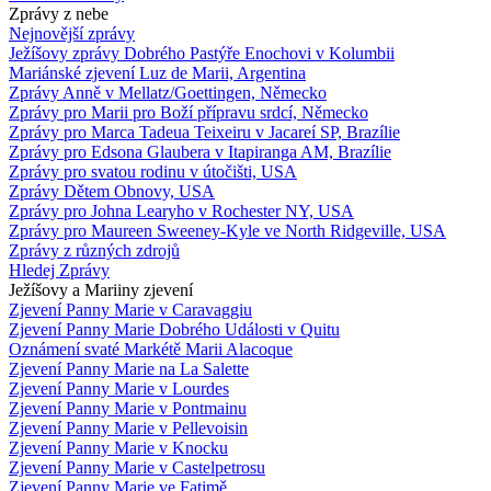
Zprávy z nebe
Nejnovější zprávy
Ježíšovy zprávy Dobrého Pastýře Enochovi v Kolumbii
Mariánské zjevení Luz de Marii, Argentina
Zprávy Anně v Mellatz/Goettingen, Německo
Zprávy pro Marii pro Boží přípravu srdcí, Německo
Zprávy pro Marca Tadeua Teixeiru v Jacareí SP, Brazílie
Zprávy pro Edsona Glaubera v Itapiranga AM, Brazílie
Zprávy pro svatou rodinu v útočišti, USA
Zprávy Dětem Obnovy, USA
Zprávy pro Johna Learyho v Rochester NY, USA
Zprávy pro Maureen Sweeney-Kyle ve North Ridgeville, USA
Zprávy z různých zdrojů
Hledej Zprávy
Ježíšovy a Mariiny zjevení
Zjevení Panny Marie v Caravaggiu
Zjevení Panny Marie Dobrého Události v Quitu
Oznámení svaté Markétě Marii Alacoque
Zjevení Panny Marie na La Salette
Zjevení Panny Marie v Lourdes
Zjevení Panny Marie v Pontmainu
Zjevení Panny Marie v Pellevoisin
Zjevení Panny Marie v Knocku
Zjevení Panny Marie v Castelpetrosu
Zjevení Panny Marie ve Fatimě