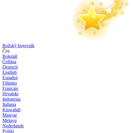
Božský bojovník
Čes
Bokmål
Čeština
Deutsch
English
Español
Filipino
Français
Hrvatski
Indonesia
Italiana
Kiswahili
Magyar
Melayu
Nederlands
Polski