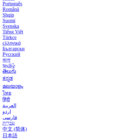
Português
Română
Shqip
Suomi
Svenska
Tiếng Việt
Türkçe
ελληνικά
Български
Русский
বাংলা
বதமிழ்
తెలుగు
ಕನ್ನಡ
മലയാളം
ไทย
हिंदी
العربية
اردو
فارسی
עִברִית
中文 (简体)
日本語