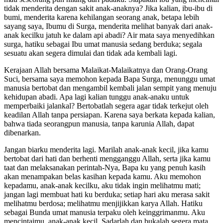
tidak menderita dengan sakit anak-anaknya? Jika kalian, ibu-ibu di
bumi, menderita karena kehilangan seorang anak, betapa lebih
sayang saya, Ibumu di Surga, menderita melihat banyak dari anak-
anak kecilku jatuh ke dalam api abadi? Air mata saya menyedihkan
surga, hatiku sebagai Ibu umat manusia sedang berduka; segala
sesuatu akan segera dimulai dan tidak ada kembali lagi.
Kerajaan Allah bersama Malaikat-Malaikatnya dan Orang-Orang
Suci, bersama saya memohon kepada Bapa Surga, menunggu umat
manusia bertobat dan mengambil kembali jalan sempit yang menuju
kehidupan abadi. Apa lagi kalian tunggu anak-anaku untuk
memperbaiki jalankal? Bertobatlah segera agar tidak terkejut oleh
keadilan Allah tanpa persiapan. Karena saya berkata kepada kalian,
bahwa tiada seorangpun manusia, tanpa karunia Allah, dapat
dibenarkan.
Jangan biarku menderita lagi. Marilah anak-anak kecil, jika kamu
bertobat dari hati dan berhenti mengganggu Allah, serta jika kamu
taat dan melaksanakan perintah-Nya, Bapa ku yang penuh kasih
akan menampakan belas kasihan kepada kamu. Aku memohon
kepadamu, anak-anak kecilku, aku tidak ingin melihatmu mati;
jangan lagi membuat hati ku berduka; setiap hari aku merasa sakit
melihatmu berdosa; melihatmu menjijikkan karya Allah. Hatiku
sebagai Bunda umat manusia terpaku oleh keinggrimanmu. Aku
mencintaimu, anak-anak kecil. Sadarlah dan bukalah segera mata