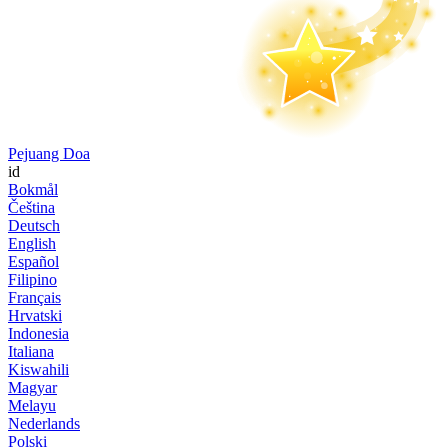
Pejuang Doa
id
Bokmål
Čeština
Deutsch
English
Español
Filipino
Français
Hrvatski
Indonesia
Italiana
Kiswahili
Magyar
Melayu
Nederlands
Polski