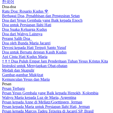
한국어
Doa-doa
Ratu Doa: Rosario Kudus
🌹
Berbagai Doa, Penahbisan dan Pengusiran Setan
Doa dari Yesus Gembala yang Baik kepada Enoch
Doa untuk Persiapan Ilahi Hati
Doa Suaka Keluarga Kudus
Doa dari Wahyu Lainnya
Perang Salib Doa
Doa oleh Bunda Maria Jacarei
Devosi kepada Hati Terpuji Santo Yusuf
Doa untuk Bersatu dengan Kasih Kudus
Api Cinta Hati Kudus Maria
†
†
†
Dua Puluh Empat Jam Penderitaan Tuhan Yesus Kristus Kita
Instruksi untuk Menyiapkan Obat-obatan
Medali dan Skapulir
Gambar-gambar Mukjizat
Kemunculan Yesus dan Maria
Pesan
Pesan Terbaru
Pesan Yesus Gembala yang Baik kepada Henokh, Kolombia
Wahyu Maria kepada Luz de Maria, Argentina
Pesan kepada Anne di Mellatz/Goettingen, Jerman
Pesan kepada Maria untuk Persiapan Ilahi Hati, Jerman
Pesan kepada Marcos Tadeu Teixeira di Jacareí SP, Brasil