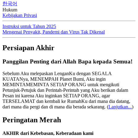
한국어
Hukum
Kebijakan Privasi
Instruksi untuk Tahun 2025
Mengenai Penyakit, Pandemi dan Virus Tak Dikenal
Persiapan Akhir
Panggilan Penting dari Allah Bapa kepada Semua!
Sebelum Aku melepaskan LenganKu dengan SEGALA
KUATANya, MENEMPAH Planet Bumi, Aku ingin
MEMINTAMEMINTA SETIAP ORANG untuk mengikuti
Petunjuk-Petujuk dan Perintah-Perintah yang Aku berikan dalam
Pesan ini karena Aku inginkan SETIAP ORANG, agar
TERSELAMAT dan kembali ke RumahKu dari mana dia datang,
dari mana dia pergi dan di mana dia berada sekarang.
(
Lanjutkan...
)
Peringatan Merah
AKHIR dari Kebebasan, Keberadaan kami