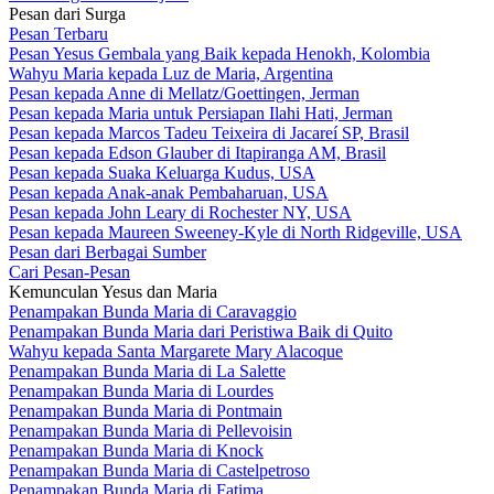
Pesan dari Surga
Pesan Terbaru
Pesan Yesus Gembala yang Baik kepada Henokh, Kolombia
Wahyu Maria kepada Luz de Maria, Argentina
Pesan kepada Anne di Mellatz/Goettingen, Jerman
Pesan kepada Maria untuk Persiapan Ilahi Hati, Jerman
Pesan kepada Marcos Tadeu Teixeira di Jacareí SP, Brasil
Pesan kepada Edson Glauber di Itapiranga AM, Brasil
Pesan kepada Suaka Keluarga Kudus, USA
Pesan kepada Anak-anak Pembaharuan, USA
Pesan kepada John Leary di Rochester NY, USA
Pesan kepada Maureen Sweeney-Kyle di North Ridgeville, USA
Pesan dari Berbagai Sumber
Cari Pesan-Pesan
Kemunculan Yesus dan Maria
Penampakan Bunda Maria di Caravaggio
Penampakan Bunda Maria dari Peristiwa Baik di Quito
Wahyu kepada Santa Margarete Mary Alacoque
Penampakan Bunda Maria di La Salette
Penampakan Bunda Maria di Lourdes
Penampakan Bunda Maria di Pontmain
Penampakan Bunda Maria di Pellevoisin
Penampakan Bunda Maria di Knock
Penampakan Bunda Maria di Castelpetroso
Penampakan Bunda Maria di Fatima