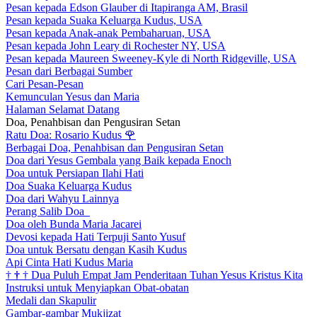
Pesan kepada Edson Glauber di Itapiranga AM, Brasil
Pesan kepada Suaka Keluarga Kudus, USA
Pesan kepada Anak-anak Pembaharuan, USA
Pesan kepada John Leary di Rochester NY, USA
Pesan kepada Maureen Sweeney-Kyle di North Ridgeville, USA
Pesan dari Berbagai Sumber
Cari Pesan-Pesan
Kemunculan Yesus dan Maria
Halaman Selamat Datang
Doa, Penahbisan dan Pengusiran Setan
Ratu Doa: Rosario Kudus
🌹
Berbagai Doa, Penahbisan dan Pengusiran Setan
Doa dari Yesus Gembala yang Baik kepada Enoch
Doa untuk Persiapan Ilahi Hati
Doa Suaka Keluarga Kudus
Doa dari Wahyu Lainnya
Perang Salib Doa
Doa oleh Bunda Maria Jacarei
Devosi kepada Hati Terpuji Santo Yusuf
Doa untuk Bersatu dengan Kasih Kudus
Api Cinta Hati Kudus Maria
†
†
†
Dua Puluh Empat Jam Penderitaan Tuhan Yesus Kristus Kita
Instruksi untuk Menyiapkan Obat-obatan
Medali dan Skapulir
Gambar-gambar Mukjizat