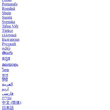
Português
Română
Shqip
Suomi
Svenska
Tiếng Việt
Türkçe
ελληνικά
Български
Русский
தமிழ்
తెలుగు
ಕನ್ನಡ
മലയാളം
ไทย
বাংলা
हिंदी
العربية
اردو
فارسی
עִברִית
中文 (简体)
日本語