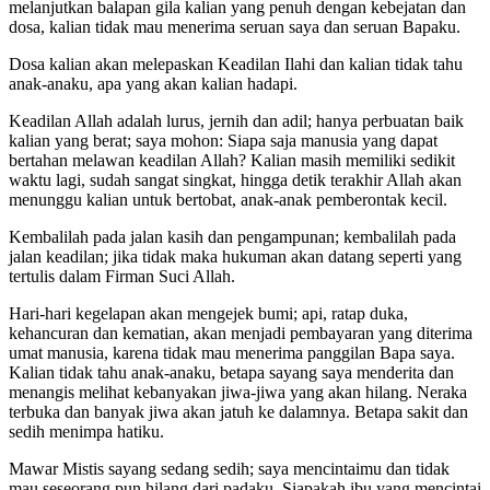
melanjutkan balapan gila kalian yang penuh dengan kebejatan dan
dosa, kalian tidak mau menerima seruan saya dan seruan Bapaku.
Dosa kalian akan melepaskan Keadilan Ilahi dan kalian tidak tahu
anak-anaku, apa yang akan kalian hadapi.
Keadilan Allah adalah lurus, jernih dan adil; hanya perbuatan baik
kalian yang berat; saya mohon: Siapa saja manusia yang dapat
bertahan melawan keadilan Allah? Kalian masih memiliki sedikit
waktu lagi, sudah sangat singkat, hingga detik terakhir Allah akan
menunggu kalian untuk bertobat, anak-anak pemberontak kecil.
Kembalilah pada jalan kasih dan pengampunan; kembalilah pada
jalan keadilan; jika tidak maka hukuman akan datang seperti yang
tertulis dalam Firman Suci Allah.
Hari-hari kegelapan akan mengejek bumi; api, ratap duka,
kehancuran dan kematian, akan menjadi pembayaran yang diterima
umat manusia, karena tidak mau menerima panggilan Bapa saya.
Kalian tidak tahu anak-anaku, betapa sayang saya menderita dan
menangis melihat kebanyakan jiwa-jiwa yang akan hilang. Neraka
terbuka dan banyak jiwa akan jatuh ke dalamnya. Betapa sakit dan
sedih menimpa hatiku.
Mawar Mistis sayang sedang sedih; saya mencintaimu dan tidak
mau seseorang pun hilang dari padaku. Siapakah ibu yang mencintai