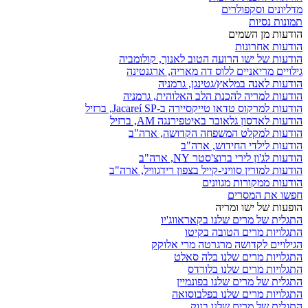
מדליונים וסקפולרים
תמונות נסיות
הודעות מן השמים
הודעות אחרונות
הודעות של ישו הרועה הטוב לאנוך, קולומביה
גילויים מריאניים ללוס דה מאריה, ארגנטינה
הודעות לאנה במלאץ/גטינגן, גרמניה
הודעות למריה להכנת הלב האלוהית, גרמניה
הודעות למרקוס טדאו טייקסיירה ב-Jacareí SP, ברזיל
הודעות לאדסון גלאובר באיטפירנגה AM, ברזיל
הודעות למקלט המשפחה הקדושה, ארה"ב
הודעות לילדי החידוש, ארה"ב
הודעות לג'ון לירי ברוצ'סטר NY, ארה"ב
הודעות למורין סוויני-קייל בצפון רידגוויל, ארה"ב
הודעות ממקורות מגוונים
חפשו את המסרים
הופעות של ישו ומריה
התגלית של מרים שלנו בקאראווג'יו
התגלויות מרים הטובה בקיטו
הגילויים לקדושה מרגרטה מרי אלוקק
התגלויות מרים שלנו בלה סאלט
התגלויות מרים שלנו בלורדס
התגלית של מרים שלנו בפונמיין
התגלויות מרים שלנו בפלבוסואה
התגלית של מרים שלנו בנוק