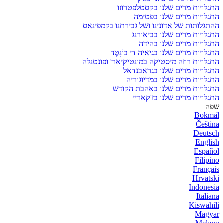
התגלויות מרים שלנו בקסטלפטרוזו
התגלויות מרים שלנו בפטימה
ההתגלותות של אדונינו ושל גבירתנו בקמפינאס
התגלויות מרים שלנו בביאורנג
התגלויות מרים שלנו בהידה
התגלויות מרים שלנו בגיאיה די בוֹנָטֶה
התגלויות רוזה מיסטיקה במונטיקיארי ופונטנלה
התגלויות מרים שלנו בגראבנדאל
התגלויות מרים שלנו במדיוגוריה
התגלויות מרים שלנו באהבת הקודש
התגלויות מרים שלנו בז'קאריי
שפה
Bokmål
Čeština
Deutsch
English
Español
Filipino
Français
Hrvatski
Indonesia
Italiana
Kiswahili
Magyar
Melayu