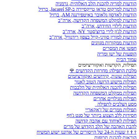
הודעות למריה להכנת הלב האלוהית, גרמניה
הודעות למרקוס טדאו טייקסיירה ב-Jacareí SP, ברזיל
הודעות לאדסון גלאובר באיטפירנגה AM, ברזיל
הודעות למקלט המשפחה הקדושה, ארה"ב
הודעות לילדי החידוש, ארה"ב
הודעות לג'ון לירי ברוצ'סטר NY, ארה"ב
הודעות למורין סוויני-קייל בצפון רידגוויל, ארה"ב
הודעות ממקורות מגוונים
חפשו את המסרים
הופעות של ישו ומריה
עמוד הבית
תפילות, הקדשות ואקזוריציזמים
מלכת התפילה: מחרוזת הקדושים
🌹
תפילות שונות, קידושים ואקזורציזמים
תפילות מישוע הרועה הטוב לאנוך
תפילות להכנה האלוהית של הלבבות
תפילות ממקלט המשפחה הקדושה
תפילות מגילויים אחרים
מסע הצלבים לתפילה
תפילות ממרים של ז'אקאריי
חסידות ללב הצנוע ביותר של סנט ג'וזף
תפילות לאיחוד עם אהבה קדושה
להבת האהבה של הלב הקדוש של מרים
†
†
†
שעות ה-24 של הייסורים של אדוננו ישוע המשיח
הוראות להכנת תרופות