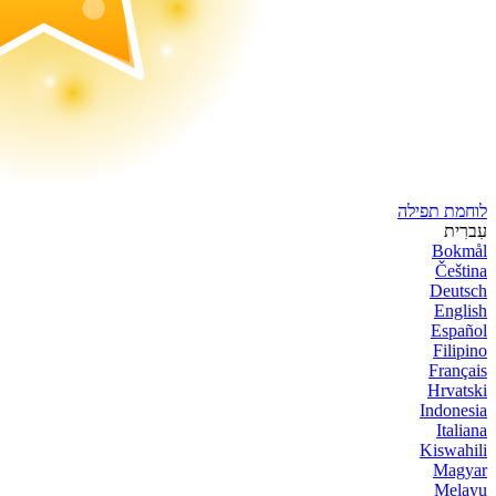
לוחמת תפילה
עִברִית
Bokmål
Čeština
Deutsch
English
Español
Filipino
Français
Hrvatski
Indonesia
Italiana
Kiswahili
Magyar
Melayu