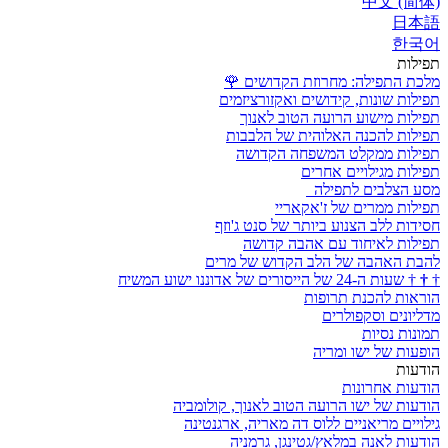
中文 (简体)
日本語
한국어
תפילות
מלכת התפילה: מחרוזת הקדושים
🌹
תפילות שונות, קידושים ואקזורציזמים
תפילות מישוע הרועה הטוב לאנוך
תפילות להכנה האלוהית של הלבבות
תפילות ממקלט המשפחה הקדושה
תפילות מגילויים אחרים
מסע הצלבים לתפילה
תפילות ממרים של ז'אקאריי
חסידות ללב הצנוע ביותר של סנט ג'וזף
תפילות לאיחוד עם אהבה קדושה
להבת האהבה של הלב הקדוש של מרים
†
†
†
שעות ה-24 של הייסורים של אדוננו ישוע המשיח
הוראות להכנת תרופות
מדליונים וסקפולרים
תמונות נסיות
הופעות של ישו ומריה
הודעות
הודעות אחרונות
הודעות של ישו הרועה הטוב לאנוך, קולומביה
גילויים מריאניים ללוס דה מאריה, ארגנטינה
הודעות לאנה במלאץ/גטינגן, גרמניה