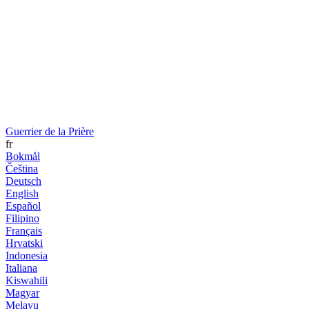
Guerrier de la Prière
fr
Bokmål
Čeština
Deutsch
English
Español
Filipino
Français
Hrvatski
Indonesia
Italiana
Kiswahili
Magyar
Melayu