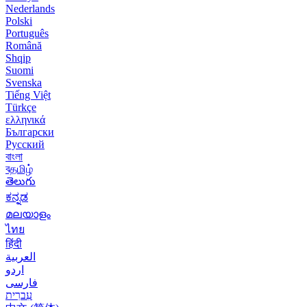
Nederlands
Polski
Português
Română
Shqip
Suomi
Svenska
Tiếng Việt
Türkçe
ελληνικά
Български
Русский
বাংলা
বதமிழ்
తెలుగు
ಕನ್ನಡ
മലയാളം
ไทย
हिंदी
العربية
اردو
فارسی
עִברִית