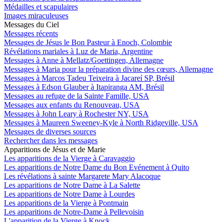
Médailles et scapulaires
Images miraculeuses
Messages du Ciel
Messages récents
Messages de Jésus le Bon Pasteur à Enoch, Colombie
Révélations mariales à Luz de Maria, Argentine
Messages à Anne à Mellatz/Goettingen, Allemagne
Messages à Maria pour la préparation divine des cœurs, Allemagne
Messages à Marcos Tadeu Teixeira à Jacareí SP, Brésil
Messages à Edson Glauber à Itapiranga AM, Brésil
Messages au refuge de la Sainte Famille, USA
Messages aux enfants du Renouveau, USA
Messages à John Leary à Rochester NY, USA
Messages à Maureen Sweeney-Kyle à North Ridgeville, USA
Messages de diverses sources
Rechercher dans les messages
Apparitions de Jésus et de Marie
Les apparitions de la Vierge à Caravaggio
Les apparitions de Notre Dame du Bon Evénement à Quito
Les révélations à sainte Margarete Mary Alacoque
Les apparitions de Notre Dame à La Salette
Les apparitions de Notre Dame à Lourdes
Les apparitions de la Vierge à Pontmain
Les apparitions de Notre-Dame à Pellevoisin
L'apparition de la Vierge à Knock