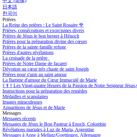
中文 (简体)
日本語
한국어
Prières
La Reine des prières : Le Saint Rosaire
🌹
Prières, consécrations et exorcismes divers
Prières de Jésus le bon berger à Hénoch
Prières pour la préparation divine des cœurs
Prières de la sainte famille refuge
Prières d'autres révélations
La croisade de la prière
Prières de Notre Dame de Jacarei
Dévotion au cœur très chaste de saint Joseph
Prières pour s'unir au saint amour
La flamme d'amour du Cœur Immaculé de Marie
†
†
†
Les Vingt-quatre Heures de la Passion de Notre Seigneur Jésus-
Instructions pour la préparation des remèdes
Médailles et scapulaires
Images miraculeuses
Apparitions de Jésus et de Marie
Messages
Messages récents
Messages de Jésus le Bon Pasteur à Enoch, Colombie
Révélations mariales à Luz de Maria, Argentine
Messages à Anne à Mellatz/Goettingen, Allemagne