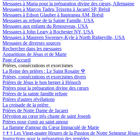
Messages à Maria pour la préparation divine des cœurs, Allemagne
Messages à Marcos Tadeu Teixeira à Jacareí SP, Brésil
Messages à Edson Glauber à Itapiranga AM, Brésil
Messages au refuge de la Sainte Famille, USA
Messages aux enfants du Renouveau, USA
Messages à John Leary à Rochester NY, USA
Messages à Maureen Sweeney-Kyle à North Ridgeville, USA
Messages de diverses sources
Rechercher dans les messages
Apparitions de Jésus et de Marie
Page d'accueil
Prières, consécrations et exorcismes
La Reine des prières : Le Saint Rosaire
🌹
Prières, consécrations et exorcismes divers
Prières de Jésus le bon berger à Hénoch
Prières pour la préparation divine des cœurs
Prières de la sainte famille refuge
Prières d'autres révélations
La croisade de la prière
Prières de Notre Dame de Jacarei
Dévotion au cœur très chaste de saint Joseph
Prières pour s'unir au saint amour
La flamme d'amour du Cœur Immaculé de Marie
†
†
†
Les Vingt-quatre Heures de la Passion de Notre Seigneur Jésus-
Instructions pour la préparation des remèdes