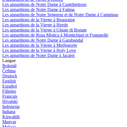
Les apparitions de Notre Dame à Castelpetroso
Les apparitions de Notre Dame à Fatima
Les apparitions de Notre Seigneur et de Notre Dame à Campinas
Les apparitions de la Vierge à Beauraing
Les apparitions de la Vierge à Heede
Les apparitions de la Vierge à Ghiaie di Bonate
Les apparitions de Rosa Mistica à Montichiari et Fontanelle
Les apparitions de Notre Dame à Garabandal
Les apparitions de la Vierge à Medjugorje
Les apparitions de la Vierge à Holy Love
Les apparitions de Notre Dame à Jacarei
Langue
Bokmål
Čeština
Deutsch
English
Español
Filipino
Français
Hrvatski
Indonesia
Italiana
Kiswahili
Magyar
Melayu