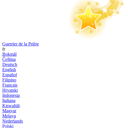
Guerrier de la Prière
fr
Bokmål
Čeština
Deutsch
English
Español
Filipino
Français
Hrvatski
Indonesia
Italiana
Kiswahili
Magyar
Melayu
Nederlands
Polski