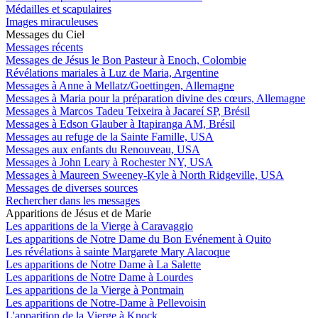
Médailles et scapulaires
Images miraculeuses
Messages du Ciel
Messages récents
Messages de Jésus le Bon Pasteur à Enoch, Colombie
Révélations mariales à Luz de Maria, Argentine
Messages à Anne à Mellatz/Goettingen, Allemagne
Messages à Maria pour la préparation divine des cœurs, Allemagne
Messages à Marcos Tadeu Teixeira à Jacareí SP, Brésil
Messages à Edson Glauber à Itapiranga AM, Brésil
Messages au refuge de la Sainte Famille, USA
Messages aux enfants du Renouveau, USA
Messages à John Leary à Rochester NY, USA
Messages à Maureen Sweeney-Kyle à North Ridgeville, USA
Messages de diverses sources
Rechercher dans les messages
Apparitions de Jésus et de Marie
Les apparitions de la Vierge à Caravaggio
Les apparitions de Notre Dame du Bon Evénement à Quito
Les révélations à sainte Margarete Mary Alacoque
Les apparitions de Notre Dame à La Salette
Les apparitions de Notre Dame à Lourdes
Les apparitions de la Vierge à Pontmain
Les apparitions de Notre-Dame à Pellevoisin
L'apparition de la Vierge à Knock