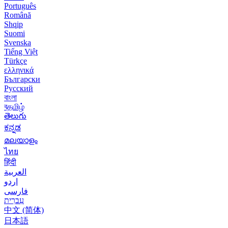
Português
Română
Shqip
Suomi
Svenska
Tiếng Việt
Türkçe
ελληνικά
Български
Русский
বাংলা
বதமிழ்
తెలుగు
ಕನ್ನಡ
മലയാളം
ไทย
हिंदी
العربية
اردو
فارسی
עִברִית
中文 (简体)
日本語