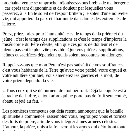
prochaine venue se rapproche, réjouissez-vous brebis de ma bergerie
; car après tant d'ignominie et de douleur par lesquelles vous
passerez, à la fin le soleil de l'espoir brillera ; le soleil d'une nouvelle
vie, qui apportera la paix et l'harmonie dans toutes les extrémités de
la terre.
Priez, priez, priez pour l'humanité, c'est le temps de la prière et du
jeûne ; c'est le temps des supplications et c'est le temps d'implorer la
miséricorde du Père céleste, afin que ces jours de douleur et de
pleurs passent le plus vite possible. Que vos prières, supplications,
jeûnes et sacrifices dépendent qu'ils soient raccourcis ou allongés.
Rappelez-vous que mon Père n'est pas satisfait de vos souffrances,
c'est vous habitants de la Terre qu'avec votre péché, votre orgueil et
votre adultère spirituel, vous amènerez les guerres et la mort, de
votre prière dépendra la vie.
« Tous ceux qui se détournent de moi périront. Déjà la cognée est à
la racine de l'arbre, et tout arbre qui ne porte pas de fruit sera coupé,
abattu et jeté au feu. »
Les premières trompettes ont déjà retenti annonçant que la bataille
spirituelle a commencé, rassemblez-vous, regroupez vous et formez
des forts de prière, afin de vous intégrer à mes armées célestes.
L'amour, la prière, unis à la foi, seront les armes qui détruiront toute