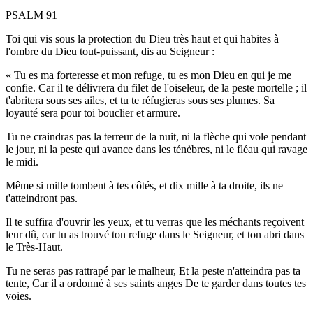
PSALM 91
Toi qui vis sous la protection du Dieu très haut et qui habites à
l'ombre du Dieu tout-puissant, dis au Seigneur :
« Tu es ma forteresse et mon refuge, tu es mon Dieu en qui je me
confie. Car il te délivrera du filet de l'oiseleur, de la peste mortelle ; il
t'abritera sous ses ailes, et tu te réfugieras sous ses plumes. Sa
loyauté sera pour toi bouclier et armure.
Tu ne craindras pas la terreur de la nuit, ni la flèche qui vole pendant
le jour, ni la peste qui avance dans les ténèbres, ni le fléau qui ravage
le midi.
Même si mille tombent à tes côtés, et dix mille à ta droite, ils ne
t'atteindront pas.
Il te suffira d'ouvrir les yeux, et tu verras que les méchants reçoivent
leur dû, car tu as trouvé ton refuge dans le Seigneur, et ton abri dans
le Très-Haut.
Tu ne seras pas rattrapé par le malheur, Et la peste n'atteindra pas ta
tente, Car il a ordonné à ses saints anges De te garder dans toutes tes
voies.