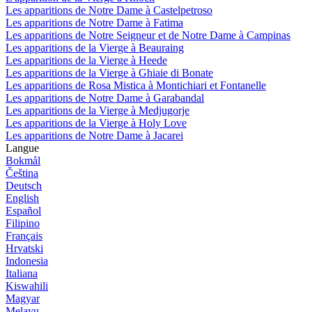
Les apparitions de Notre Dame à Castelpetroso
Les apparitions de Notre Dame à Fatima
Les apparitions de Notre Seigneur et de Notre Dame à Campinas
Les apparitions de la Vierge à Beauraing
Les apparitions de la Vierge à Heede
Les apparitions de la Vierge à Ghiaie di Bonate
Les apparitions de Rosa Mistica à Montichiari et Fontanelle
Les apparitions de Notre Dame à Garabandal
Les apparitions de la Vierge à Medjugorje
Les apparitions de la Vierge à Holy Love
Les apparitions de Notre Dame à Jacarei
Langue
Bokmål
Čeština
Deutsch
English
Español
Filipino
Français
Hrvatski
Indonesia
Italiana
Kiswahili
Magyar
Melayu