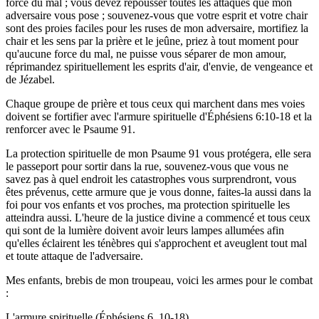
force du mal ; vous devez repousser toutes les attaques que mon
adversaire vous pose ; souvenez-vous que votre esprit et votre chair
sont des proies faciles pour les ruses de mon adversaire, mortifiez la
chair et les sens par la prière et le jeûne, priez à tout moment pour
qu'aucune force du mal, ne puisse vous séparer de mon amour,
réprimandez spirituellement les esprits d'air, d'envie, de vengeance et
de Jézabel.
Chaque groupe de prière et tous ceux qui marchent dans mes voies
doivent se fortifier avec l'armure spirituelle d'Éphésiens 6:10-18 et la
renforcer avec le Psaume 91.
La protection spirituelle de mon Psaume 91 vous protégera, elle sera
le passeport pour sortir dans la rue, souvenez-vous que vous ne
savez pas à quel endroit les catastrophes vous surprendront, vous
êtes prévenus, cette armure que je vous donne, faites-la aussi dans la
foi pour vos enfants et vos proches, ma protection spirituelle les
atteindra aussi. L'heure de la justice divine a commencé et tous ceux
qui sont de la lumière doivent avoir leurs lampes allumées afin
qu'elles éclairent les ténèbres qui s'approchent et aveuglent tout mal
et toute attaque de l'adversaire.
Mes enfants, brebis de mon troupeau, voici les armes pour le combat
:
L'armure spirituelle (Éphésiens 6. 10-18).