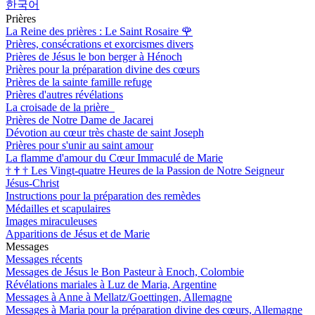
한국어
Prières
La Reine des prières : Le Saint Rosaire
🌹
Prières, consécrations et exorcismes divers
Prières de Jésus le bon berger à Hénoch
Prières pour la préparation divine des cœurs
Prières de la sainte famille refuge
Prières d'autres révélations
La croisade de la prière
Prières de Notre Dame de Jacarei
Dévotion au cœur très chaste de saint Joseph
Prières pour s'unir au saint amour
La flamme d'amour du Cœur Immaculé de Marie
†
†
†
Les Vingt-quatre Heures de la Passion de Notre Seigneur
Jésus-Christ
Instructions pour la préparation des remèdes
Médailles et scapulaires
Images miraculeuses
Apparitions de Jésus et de Marie
Messages
Messages récents
Messages de Jésus le Bon Pasteur à Enoch, Colombie
Révélations mariales à Luz de Maria, Argentine
Messages à Anne à Mellatz/Goettingen, Allemagne
Messages à Maria pour la préparation divine des cœurs, Allemagne