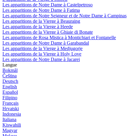
Les apparitions de Notre Dame à Castelpetroso
Les apparitions de Notre Dame à Fatima
Les apparitions de Notre Seigneur et de Notre Dame à Campinas
Les apparitions de la Vierge à Beauraing
Les apparitions de la Vierge à Heede
Les apparitions de la Vierge à Ghiaie di Bonate
Les apparitions de Rosa Mistica à Montichiari et Fontanelle
Les apparitions de Notre Dame à Garabandal
Les apparitions de la Vierge à Medjugorje
Les apparitions de la Vierge à Holy Love
Les apparitions de Notre Dame à Jacarei
Langue
Bokmål
Čeština
Deutsch
English
Español
Filipino
Français
Hrvatski
Indonesia
Italiana
Kiswahili
Magyar
Melayu