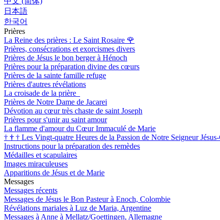
中文 (简体)
日本語
한국어
Prières
La Reine des prières : Le Saint Rosaire
🌹
Prières, consécrations et exorcismes divers
Prières de Jésus le bon berger à Hénoch
Prières pour la préparation divine des cœurs
Prières de la sainte famille refuge
Prières d'autres révélations
La croisade de la prière
Prières de Notre Dame de Jacarei
Dévotion au cœur très chaste de saint Joseph
Prières pour s'unir au saint amour
La flamme d'amour du Cœur Immaculé de Marie
†
†
†
Les Vingt-quatre Heures de la Passion de Notre Seigneur Jésus-
Instructions pour la préparation des remèdes
Médailles et scapulaires
Images miraculeuses
Apparitions de Jésus et de Marie
Messages
Messages récents
Messages de Jésus le Bon Pasteur à Enoch, Colombie
Révélations mariales à Luz de Maria, Argentine
Messages à Anne à Mellatz/Goettingen, Allemagne