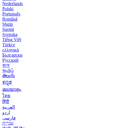
Nederlands
Polski
Português
Română
Shqip
Suomi
Svenska
Tiếng Việt
Türkçe
ελληνικά
Български
Русский
বাংলা
বதமிழ்
తెలుగు
ಕನ್ನಡ
മലയാളം
ไทย
हिंदी
العربية
اردو
فارسی
עִברִית