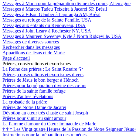
Messages à Maria pour la préparation divine des cœurs, Allemagne
Messages à Marcos Tadeu Teixeira à Jacareí SP, Brésil
Messages à Edson Glauber à Itapiranga AM, Brésil
Messages au refuge de la Sainte Famille, USA
Messages aux enfants du Renouveau, USA
Messages à John Leary à Rochester NY, USA
Messages à Maureen Sweeney-Kyle à North Ridgeville, USA
Messages de diverses sources
Rechercher dans les messages
Apparitions de Jésus et de Marie
Page d'accueil
Prières, consécrations et exorcismes
La Reine des prières : Le Saint Rosaire
🌹
Prières, consécrations et exorcismes divers
Prières de Jésus le bon berger à Hénoch
Prières pour la préparation divine des cœurs
Prières de la sainte famille refuge
Prières d'autres révélations
La croisade de la prière
Prières de Notre Dame de Jacarei
Dévotion au cœur très chaste de saint Joseph
Prières pour s'unir au saint amour
La flamme d'amour du Cœur Immaculé de Marie
†
†
†
Les Vingt-quatre Heures de la Passion de Notre Seigneur Jésus-
Instructions pour la préparation des remèdes