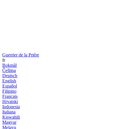
Guerrier de la Prière
fr
Bokmål
Čeština
Deutsch
English
Español
Filipino
Français
Hrvatski
Indonesia
Italiana
Kiswahili
Magyar
Melayu