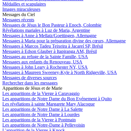
Médailles et scapulaires
Images miraculeuses
Messages du Ciel
Messages récents
Messages de Jésus le Bon Pasteur à Enoch, Colombie
Révélations mariales à Luz de Maria, Argentine
Messages à Anne à Mellatz/Goettingen, Allemagne
Messages à Maria pour la préparation divine des cœurs, Allemagne
Messages à Marcos Tadeu Teixeira à Jacareí SP, Brésil
Messages à Edson Glauber à Itapiranga AM, Brésil
Messages au refuge de la Sainte Famille, USA
Messages aux enfants du Renouveau, USA
Messages à John Leary à Rochester NY, USA
Messages à Maureen Sweeney-Kyle à North Ridgeville, USA
Messages de diverses sources
Rechercher dans les messages
Apparitions de Jésus et de Marie
Les apparitions de la Vierge à Caravaggio
Les apparitions de Notre Dame du Bon Evénement à Quito
Les révélations à sainte Margarete Mary Alacoque
Les apparitions de Notre Dame à La Salette
Les apparitions de Notre Dame à Lourdes
Les apparitions de la Vierge à Pontmain
Les apparitions de Notre-Dame à Pellevoisin
L'apparition de la Vierge à Knock