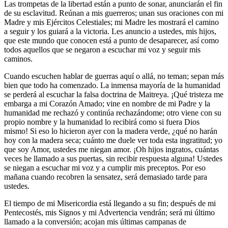
Las trompetas de la libertad están a punto de sonar, anunciarán el fin
de su esclavitud. Reúnan a mis guerreros; unan sus oraciones con mi
Madre y mis Ejércitos Celestiales; mi Madre les mostrará el camino
a seguir y los guiará a la victoria. Les anuncio a ustedes, mis hijos,
que este mundo que conocen está a punto de desaparecer, así como
todos aquellos que se negaron a escuchar mi voz y seguir mis
caminos.
Cuando escuchen hablar de guerras aquí o allá, no teman; sepan más
bien que todo ha comenzado. La inmensa mayoría de la humanidad
se perderá al escuchar la falsa doctrina de Maitreya. ¡Qué tristeza me
embarga a mi Corazón Amado; vine en nombre de mi Padre y la
humanidad me rechazó y continúa rechazándome; otro viene con su
propio nombre y la humanidad lo recibirá como si fuera Dios
mismo! Si eso lo hicieron ayer con la madera verde, ¿qué no harán
hoy con la madera seca; cuánto me duele ver toda esta ingratitud; yo
que soy Amor, ustedes me niegan amor. ¡Oh hijos ingratos, cuántas
veces he llamado a sus puertas, sin recibir respuesta alguna! Ustedes
se niegan a escuchar mi voz y a cumplir mis preceptos. Por eso
mañana cuando recobren la sensatez, será demasiado tarde para
ustedes.
El tiempo de mi Misericordia está llegando a su fin; después de mi
Pentecostés, mis Signos y mi Advertencia vendrán; será mi último
llamado a la conversión; acojan mis últimas campanas de