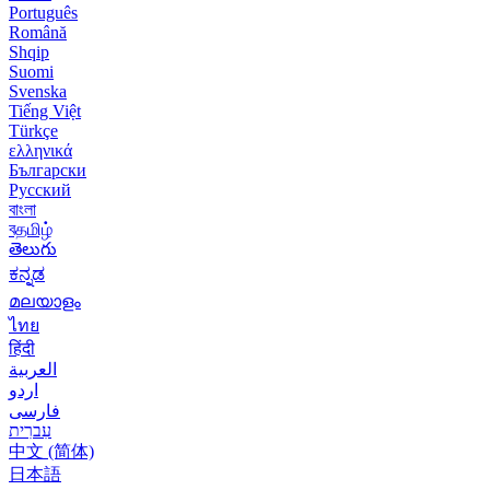
Português
Română
Shqip
Suomi
Svenska
Tiếng Việt
Türkçe
ελληνικά
Български
Русский
বাংলা
বதமிழ்
తెలుగు
ಕನ್ನಡ
മലയാളം
ไทย
हिंदी
العربية
اردو
فارسی
עִברִית
中文 (简体)
日本語