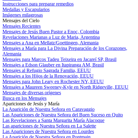
Instrucciones para preparar remedios
Medallas y Escapularios
Imágenes milagrosas
Mensajes del Cielo
Mensajes Recientes
Mensajes de Jesús Buen Pastor a Enoc, Colombia
Revelaciones Marianas a Luz de Maria, Argentina
Mensajes a Ana en Mellatz/Goettingen, Alemania
Mensajes a María para La Divina Preparación de los Corazones,
Alemania
Mensajes para Marcos Tadeu Teixeira en Jacareí SP, Brasil
Mensajes a Edson Glauber en Itapiranga AM, Brasil
Mensajes al Refugio Sagrada Familia, EEUU
Mensajes a los Hijos de la Renovación, EEUU
Mensajes para John Leary en Rochester NY, EEUU
Mensajes a Maureen Sweeney-Kyle en North Ridgeville, EEUU
Mensajes de diversas orígenes
Busca en los Mensajes
Apariciones de Jesús y María
La Aparición de Nuestra Señora en Caravaggio
Las Apariciones de Nuestra Señora del Buen Suceso en Quito
Las Revelaciones a Santa Margarita María Alacoque
Las apariciones de Nuestra Señora en La Salette
Las Apariciones de Nuestra Señora en Lourdes
La Aparición de Nuestra Señora en Pontmain