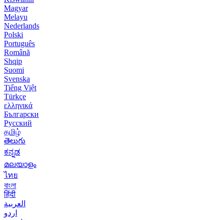
Magyar
Melayu
Nederlands
Polski
Português
Română
Shqip
Suomi
Svenska
Tiếng Việt
Türkçe
ελληνικά
Български
Русский
தமிழ்
తెలుగు
ಕನ್ನಡ
മലയാളം
ไทย
বাংলা
हिंदी
العربية
اردو