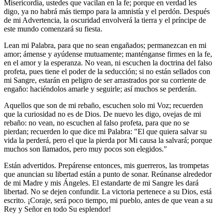
Misericordia, ustedes que vacilan en la fe; porque en verdad les
digo, ya no habrá más tiempo para la amnistía y el perdón. Después
de mi Advertencia, la oscuridad envolverá la tierra y el príncipe de
este mundo comenzará su fiesta.
Lean mi Palabra, para que no sean engañados; permanezcan en mi
amor; ámense y ayúdense mutuamente; manténganse firmes en la fe,
en el amor y la esperanza. No vean, ni escuchen la doctrina del falso
profeta, pues tiene el poder de la seducción; si no están sellados con
mi Sangre, estarán en peligro de ser arrastrados por su corriente de
engaño: haciéndolos amarle y seguirle; así muchos se perderán.
Aquellos que son de mi rebaño, escuchen solo mi Voz; recuerden
que la curiosidad no es de Dios. De nuevo les digo, ovejas de mi
rebaño: no vean, no escuchen al falso profeta, para que no se
pierdan; recuerden lo que dice mi Palabra: "El que quiera salvar su
vida la perderá, pero el que la pierda por Mi causa la salvará; porque
muchos son llamados, pero muy pocos son elegidos."
Están advertidos. Prepárense entonces, mis guerreros, las trompetas
que anuncian su libertad están a punto de sonar. Reúnanse alrededor
de mi Madre y mis Ángeles. El estandarte de mi Sangre les dará
libertad. No se dejen confundir. La victoria pertenece a su Dios, está
escrito. ¡Coraje, será poco tiempo, mi pueblo, antes de que vean a su
Rey y Señor en todo Su esplendor!