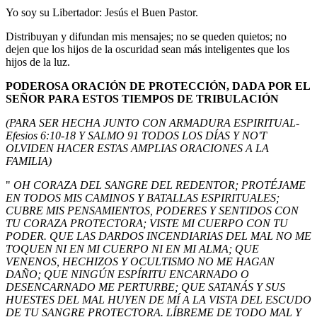
Yo soy su Libertador: Jesús el Buen Pastor.
Distribuyan y difundan mis mensajes; no se queden quietos; no
dejen que los hijos de la oscuridad sean más inteligentes que los
hijos de la luz.
PODEROSA ORACIÓN DE PROTECCIÓN, DADA POR EL
SEÑOR PARA ESTOS TIEMPOS DE TRIBULACIÓN
(PARA SER HECHA JUNTO CON ARMADURA ESPIRITUAL-
Efesios 6:10-18 Y SALMO 91 TODOS LOS DÍAS Y NO'T
OLVIDEN HACER ESTAS AMPLIAS ORACIONES A LA
FAMILIA)
"
OH CORAZA DEL SANGRE DEL REDENTOR; PROTÉJAME
EN TODOS MIS CAMINOS Y BATALLAS ESPIRITUALES;
CUBRE MIS PENSAMIENTOS, PODERES Y SENTIDOS CON
TU CORAZA PROTECTORA; VISTE MI CUERPO CON TU
PODER. QUE LAS DARDOS INCENDIARIAS DEL MAL NO ME
TOQUEN NI EN MI CUERPO NI EN MI ALMA; QUE
VENENOS, HECHIZOS Y OCULTISMO NO ME HAGAN
DAÑO; QUE NINGÚN ESPÍRITU ENCARNADO O
DESENCARNADO ME PERTURBE; QUE SATANÁS Y SUS
HUESTES DEL MAL HUYEN DE MÍ A LA VISTA DEL ESCUDO
DE TU SANGRE PROTECTORA. LÍBREME DE TODO MAL Y