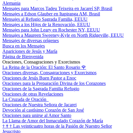
Alemania
Mensajes para Marcos Tadeu Teixeira en Jacareí SP, Brasil
Mensajes a Edson Glauber en Itapiranga AM, Brasil
Mensajes al Refugio Sagrada Familia, EEUU
Mensajes a los Hijos de la Renovación, EEUU
Mensajes para John Leary en Rochester NY, EEUU
Mensajes a Maureen Sweeney-Kyle en North Ridgeville, EEUU
Mensajes de diversas orígenes
Busca en los Mensajes
Apariciones de Jesús y María
Página de Bienvenida
Oraciones, Consagraciones y Exorcismos
La Reina de la Oración: El Santo Rosario
🌹
Oraciones diversas, Consagraciones y Exorcismos
Oraciones de Jesús Buen Pastor a Enoc
Oraciones para la Preparación Divina de los Corazones
Oraciones de la Sagrada Familia Refugio
Oraciones de otras Revelaciones
La Cruzada de Oración
Oraciones de Nuestra Señora de Jacarei
Devoción al castísimo Corazón de San José
Oraciones para unirse al Amor Santo
La Llama de Amor del Inmaculado Corazón de María
†
†
†
Las veinticuatro horas de la Pasión de Nuestro Señor
Jesucristo