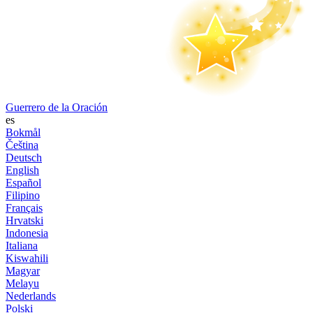
Guerrero de la Oración
es
Bokmål
Čeština
Deutsch
English
Español
Filipino
Français
Hrvatski
Indonesia
Italiana
Kiswahili
Magyar
Melayu
Nederlands
Polski