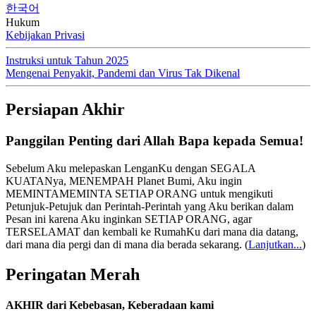
한국어
Hukum
Kebijakan Privasi
Instruksi untuk Tahun 2025
Mengenai Penyakit, Pandemi dan Virus Tak Dikenal
Persiapan Akhir
Panggilan Penting dari Allah Bapa kepada Semua!
Sebelum Aku melepaskan LenganKu dengan SEGALA
KUATANya, MENEMPAH Planet Bumi, Aku ingin
MEMINTAMEMINTA SETIAP ORANG untuk mengikuti
Petunjuk-Petujuk dan Perintah-Perintah yang Aku berikan dalam
Pesan ini karena Aku inginkan SETIAP ORANG, agar
TERSELAMAT dan kembali ke RumahKu dari mana dia datang,
dari mana dia pergi dan di mana dia berada sekarang.
(
Lanjutkan...
)
Peringatan Merah
AKHIR dari Kebebasan, Keberadaan kami