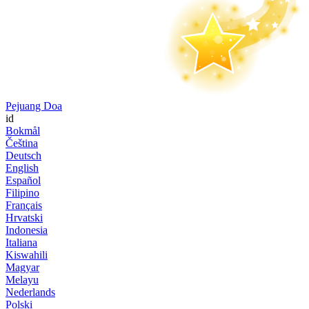
Pejuang Doa
id
Bokmål
Čeština
Deutsch
English
Español
Filipino
Français
Hrvatski
Indonesia
Italiana
Kiswahili
Magyar
Melayu
Nederlands
Polski