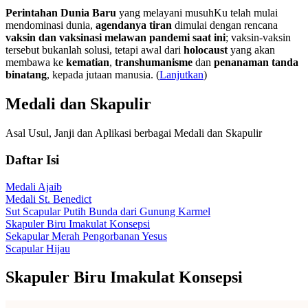
Perintahan Dunia Baru
yang melayani musuhKu telah mulai
mendominasi dunia,
agendanya tiran
dimulai dengan rencana
vaksin dan vaksinasi melawan pandemi saat ini
; vaksin-vaksin
tersebut bukanlah solusi, tetapi awal dari
holocaust
yang akan
membawa ke
kematian
,
transhumanisme
dan
penanaman tanda
binatang
, kepada jutaan manusia. (
Lanjutkan
)
Medali dan Skapulir
Asal Usul, Janji dan Aplikasi berbagai Medali dan Skapulir
Daftar Isi
Medali Ajaib
Medali St. Benedict
Sut Scapular Putih Bunda dari Gunung Karmel
Skapuler Biru Imakulat Konsepsi
Sekapular Merah Pengorbanan Yesus
Scapular Hijau
Skapuler Biru Imakulat Konsepsi