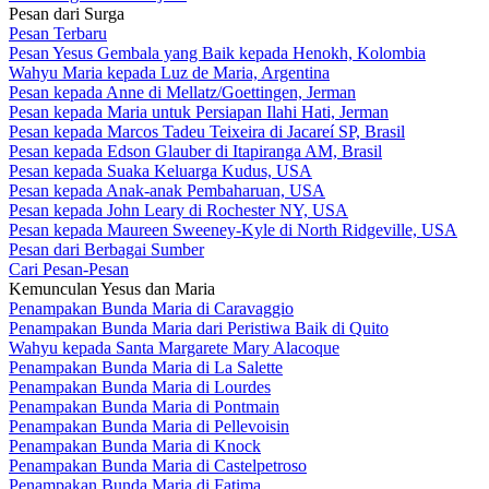
Pesan dari Surga
Pesan Terbaru
Pesan Yesus Gembala yang Baik kepada Henokh, Kolombia
Wahyu Maria kepada Luz de Maria, Argentina
Pesan kepada Anne di Mellatz/Goettingen, Jerman
Pesan kepada Maria untuk Persiapan Ilahi Hati, Jerman
Pesan kepada Marcos Tadeu Teixeira di Jacareí SP, Brasil
Pesan kepada Edson Glauber di Itapiranga AM, Brasil
Pesan kepada Suaka Keluarga Kudus, USA
Pesan kepada Anak-anak Pembaharuan, USA
Pesan kepada John Leary di Rochester NY, USA
Pesan kepada Maureen Sweeney-Kyle di North Ridgeville, USA
Pesan dari Berbagai Sumber
Cari Pesan-Pesan
Kemunculan Yesus dan Maria
Penampakan Bunda Maria di Caravaggio
Penampakan Bunda Maria dari Peristiwa Baik di Quito
Wahyu kepada Santa Margarete Mary Alacoque
Penampakan Bunda Maria di La Salette
Penampakan Bunda Maria di Lourdes
Penampakan Bunda Maria di Pontmain
Penampakan Bunda Maria di Pellevoisin
Penampakan Bunda Maria di Knock
Penampakan Bunda Maria di Castelpetroso
Penampakan Bunda Maria di Fatima