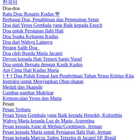
한국어
Doa-doa
Ratu Doa: Rosario Kudus
🌹
Berbagai Doa, Penahbisan dan Pengusiran Setan
Doa dari Yesus Gembala yang Baik kepada Enoch
Doa untuk Persiapan Ilahi Hati
Doa Suaka Keluarga Kudus
Doa dari Wahyu Lainnya
Perang Salib Doa
Doa oleh Bunda Maria Jacarei
Devosi kepada Hati Terpuji Santo Yusuf
Doa untuk Bersatu dengan Kasih Kudus
Api Cinta Hati Kudus Maria
†
†
†
Dua Puluh Empat Jam Penderitaan Tuhan Yesus Kristus Kita
Instruksi untuk Menyiapkan Obat-obatan
Medali dan Skapulir
Gambar-gambar Mukjizat
Kemunculan Yesus dan Maria
Pesan
Pesan Terbaru
Pesan Yesus Gembala yang Baik kepada Henokh, Kolombia
Wahyu Maria kepada Luz de Maria, Argentina
Pesan kepada Anne di Mellatz/Goettingen, Jerman
Pesan kepada Maria untuk Persiapan Ilahi Hati, Jerman
Pesan kepada Marcos Tadeu Teixeira di Jacareí SP, Brasil