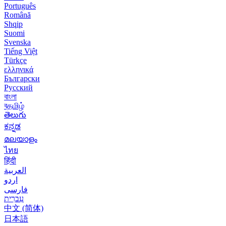
Português
Română
Shqip
Suomi
Svenska
Tiếng Việt
Türkçe
ελληνικά
Български
Русский
বাংলা
বதமிழ்
తెలుగు
ಕನ್ನಡ
മലയാളം
ไทย
हिंदी
العربية
اردو
فارسی
עִברִית
中文 (简体)
日本語