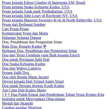
Pesan kepada Edson Glauber di Itapiranga AM, Brasil
Pesan kepada Suaka Keluarga Kudus, USA
Pesan kepada Anak-anak Pembaharuan, USA
Pesan kepada John Leary di Rochester NY, USA
Pesan kepada Maureen Sweeney-Kyle di North Ridgeville, USA
Pesan dari Berbagai Sumber
Cari Pesan-Pesan
Kemunculan Yesus dan Maria
Halaman Selamat Datang
Doa, Penahbisan dan Pengusiran Setan
Ratu Doa: Rosario Kudus
🌹
Berbagai Doa, Penahbisan dan Pengusiran Setan
Doa dari Yesus Gembala yang Baik kepada Enoch
Doa untuk Persiapan Ilahi Hati
Doa Suaka Keluarga Kudus
Doa dari Wahyu Lainnya
Perang Salib Doa
Doa oleh Bunda Maria Jacarei
Devosi kepada Hati Terpuji Santo Yusuf
Doa untuk Bersatu dengan Kasih Kudus
Api Cinta Hati Kudus Maria
†
†
†
Dua Puluh Empat Jam Penderitaan Tuhan Yesus Kristus Kita
Instruksi untuk Menyiapkan Obat-obatan
Medali dan Skapulir
Gambar-gambar Mukjizat