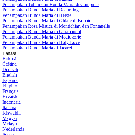
Penampakan Tuhan dan Bunda Maria di Campinas
Penampakan Bunda Maria di Beauraing
Penampakan Bunda Maria di Heede
Penampakan Bunda Maria di Ghiaie di Bonate
Penampakan Rosa Mistica di Montichiari dan Fontanelle
Penampakan Bunda Maria di Garabandal
Penampakan Bunda Maria di Medjugorje
Penampakan Bunda Maria di Holy Love
Penampakan Bunda Maria di Jacarei
Bahasa
Bokmål
Čeština
Deutsch
English
Español
Filipino
Français
Hrvatski
Indonesia
Italiana
Kiswahili
Magyar
Melayu
Nederlands
Polski