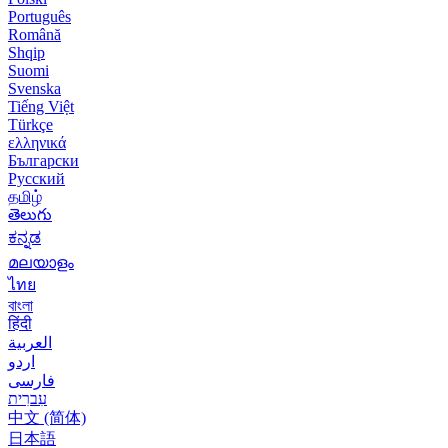
Português
Română
Shqip
Suomi
Svenska
Tiếng Việt
Türkçe
ελληνικά
Български
Русский
தமிழ்
తెలుగు
ಕನ್ನಡ
മലയാളം
ไทย
বাংলা
हिंदी
العربية
اردو
فارسی
עִברִית
中文 (简体)
日本語