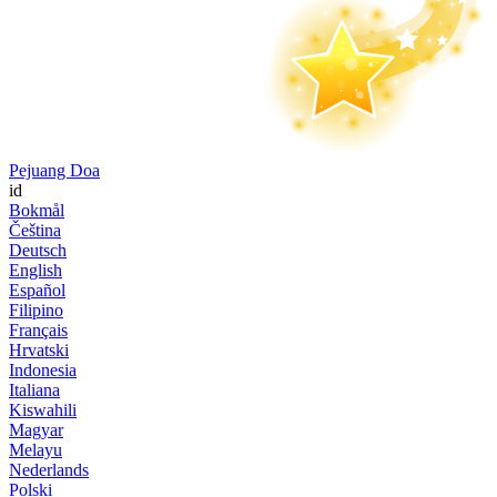
Pejuang Doa
id
Bokmål
Čeština
Deutsch
English
Español
Filipino
Français
Hrvatski
Indonesia
Italiana
Kiswahili
Magyar
Melayu
Nederlands
Polski