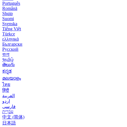
Português
Română
Shqip
Suomi
Svenska
Tiếng Việt
Türkçe
ελληνικά
Български
Русский
বাংলা
বதமிழ்
తెలుగు
ಕನ್ನಡ
മലയാളം
ไทย
हिंदी
العربية
اردو
فارسی
עִברִית
中文 (简体)
日本語