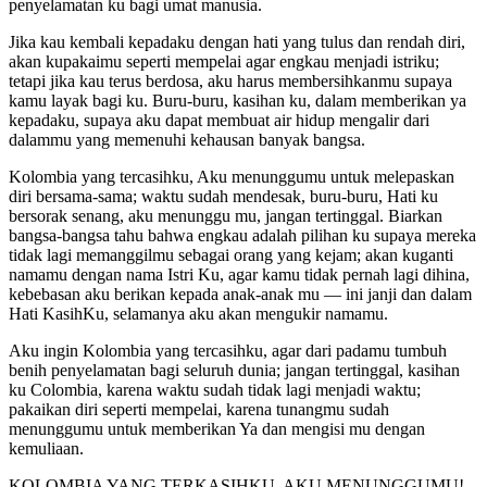
penyelamatan ku bagi umat manusia.
Jika kau kembali kepadaku dengan hati yang tulus dan rendah diri,
akan kupakaimu seperti mempelai agar engkau menjadi istriku;
tetapi jika kau terus berdosa, aku harus membersihkanmu supaya
kamu layak bagi ku. Buru-buru, kasihan ku, dalam memberikan ya
kepadaku, supaya aku dapat membuat air hidup mengalir dari
dalammu yang memenuhi kehausan banyak bangsa.
Kolombia yang tercasihku, Aku menunggumu untuk melepaskan
diri bersama-sama; waktu sudah mendesak, buru-buru, Hati ku
bersorak senang, aku menunggu mu, jangan tertinggal. Biarkan
bangsa-bangsa tahu bahwa engkau adalah pilihan ku supaya mereka
tidak lagi memanggilmu sebagai orang yang kejam; akan kuganti
namamu dengan nama Istri Ku, agar kamu tidak pernah lagi dihina,
kebebasan aku berikan kepada anak-anak mu — ini janji dan dalam
Hati KasihKu, selamanya aku akan mengukir namamu.
Aku ingin Kolombia yang tercasihku, agar dari padamu tumbuh
benih penyelamatan bagi seluruh dunia; jangan tertinggal, kasihan
ku Colombia, karena waktu sudah tidak lagi menjadi waktu;
pakaikan diri seperti mempelai, karena tunangmu sudah
menunggumu untuk memberikan Ya dan mengisi mu dengan
kemuliaan.
KOLOMBIA YANG TERKASIHKU, AKU MENUNGGUMU!