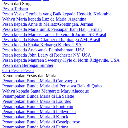
Pesan dari Surga
Pesan Terbaru
Pesan Yesus Gembala yang Baik kepada Henokh, Kolombia
Wahyu Maria kepada Luz de Maria, Argentina
Pesan kepada Anne di Mellatz/Goettingen, Jerman
Pesan kepada Maria untuk Persiapan Ilahi Hati, Jerman
Pesan kepada Marcos Tadeu Teixeira di Jacareí SP, Brasil
Pesan kepada Edson Glauber di Itapiranga AM, Brasil
Pesan kepada Suaka Keluarga Kudus, USA
Pesan kepada Anak-anak Pembaharuan, USA
Pesan kepada John Leary di Rochester NY, USA
Pesan kepada Maureen Sweeney-Kyle di North Ridgeville, USA
Pesan dari Berbagai Sumber
Cari Pesan-Pesan
Kemunculan Yesus dan Maria
Penampakan Bunda Maria di Caravaggio
Penampakan Bunda Maria dari Peristiwa Baik di Quito
Wahyu kepada Santa Margarete Mary Alacoque
Penampakan Bunda Maria di La Salette
Penampakan Bunda Maria di Lourdes
Penampakan Bunda Maria di Pontmain
Penampakan Bunda Maria di Pellevoisin
Penampakan Bunda Maria di Knock
Penampakan Bunda Maria di Castelpetroso
Penampakan Bunda Maria di Fatima