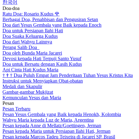
한국어
Doa-doa
Ratu Doa: Rosario Kudus
🌹
Berbagai Doa, Penahbisan dan Pengusiran Setan
Doa dari Yesus Gembala yang Baik kepada Enoch
Doa untuk Persiapan Ilahi Hati
Doa Suaka Keluarga Kudus
Doa dari Wahyu Lainnya
Perang Salib Doa
Doa oleh Bunda Maria Jacarei
Devosi kepada Hati Terpuji Santo Yusuf
Doa untuk Bersatu dengan Kasih Kudus
Api Cinta Hati Kudus Maria
†
†
†
Dua Puluh Empat Jam Penderitaan Tuhan Yesus Kristus Kita
Instruksi untuk Menyiapkan Obat-obatan
Medali dan Skapulir
Gambar-gambar Mukjizat
Kemunculan Yesus dan Maria
Pesan
Pesan Terbaru
Pesan Yesus Gembala yang Baik kepada Henokh, Kolombia
Wahyu Maria kepada Luz de Maria, Argentina
Pesan kepada Anne di Mellatz/Goettingen, Jerman
Pesan kepada Maria untuk Persiapan Ilahi Hati, Jerman
Pesan kepada Marcos Tadeu Teixeira di Jacareí SP, Brasil