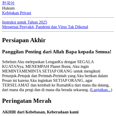
한국어
Hukum
Kebijakan Privasi
Instruksi untuk Tahun 2025
Mengenai Penyakit, Pandemi dan Virus Tak Dikenal
Persiapan Akhir
Panggilan Penting dari Allah Bapa kepada Semua!
Sebelum Aku melepaskan LenganKu dengan SEGALA
KUATANya, MENEMPAH Planet Bumi, Aku ingin
MEMINTAMEMINTA SETIAP ORANG untuk mengikuti
Petunjuk-Petujuk dan Perintah-Perintah yang Aku berikan dalam
Pesan ini karena Aku inginkan SETIAP ORANG, agar
TERSELAMAT dan kembali ke RumahKu dari mana dia datang,
dari mana dia pergi dan di mana dia berada sekarang.
(
Lanjutkan...
)
Peringatan Merah
AKHIR dari Kebebasan, Keberadaan kami