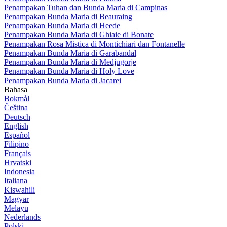
Penampakan Tuhan dan Bunda Maria di Campinas
Penampakan Bunda Maria di Beauraing
Penampakan Bunda Maria di Heede
Penampakan Bunda Maria di Ghiaie di Bonate
Penampakan Rosa Mistica di Montichiari dan Fontanelle
Penampakan Bunda Maria di Garabandal
Penampakan Bunda Maria di Medjugorje
Penampakan Bunda Maria di Holy Love
Penampakan Bunda Maria di Jacarei
Bahasa
Bokmål
Čeština
Deutsch
English
Español
Filipino
Français
Hrvatski
Indonesia
Italiana
Kiswahili
Magyar
Melayu
Nederlands
Polski