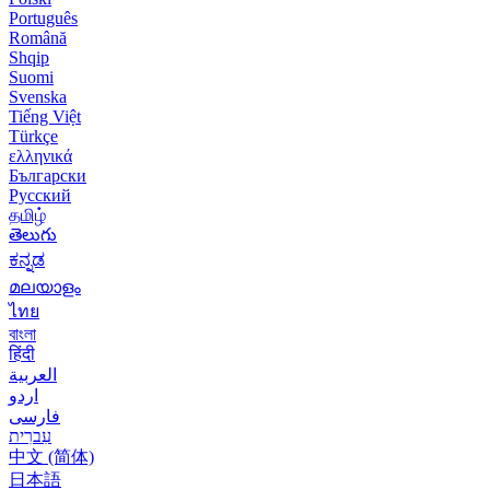
Português
Română
Shqip
Suomi
Svenska
Tiếng Việt
Türkçe
ελληνικά
Български
Русский
தமிழ்
తెలుగు
ಕನ್ನಡ
മലയാളം
ไทย
বাংলা
हिंदी
العربية
اردو
فارسی
עִברִית
中文 (简体)
日本語