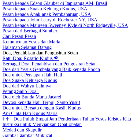
Pesan kepada Edson Glauber di Itapiranga AM, Brasil
Pesan kepada Suaka Keluarga Kudus, USA
Pesan kepada Anak-anak Pembaharuan, USA
Pesan kepada John Leary di Rochester NY, USA
Pesan kepada Maureen Sweeney-Kyle di North Ridgeville, USA
Pesan dari Berbagai Sumber
Cari Pesan-Pesan
Kemunculan Yesus dan Maria
Halaman Selamat Datang
Doa, Penahbisan dan Pengusiran Setan
Ratu Doa: Rosario Kudus
🌹
Berbagai Doa, Penahbisan dan Pengusiran Setan
Doa dari Yesus Gembala yang Baik kepada Enoch
Doa untuk Persiapan Ilahi Hati
Doa Suaka Keluarga Kudus
Doa dari Wahyu Lainnya
Perang Salib Doa
Doa oleh Bunda Maria Jacarei
Devosi kepada Hati Terpuji Santo Yusuf
Doa untuk Bersatu dengan Kasih Kudus
Api Cinta Hati Kudus Maria
†
†
†
Dua Puluh Empat Jam Penderitaan Tuhan Yesus Kristus Kita
Instruksi untuk Menyiapkan Obat-obatan
Medali dan Skapulir
Gambar-gambar Mukjizat