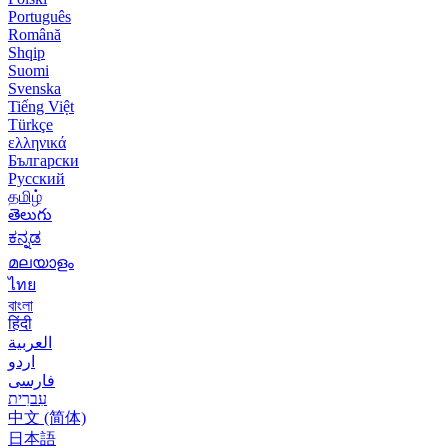
Português
Română
Shqip
Suomi
Svenska
Tiếng Việt
Türkçe
ελληνικά
Български
Русский
தமிழ்
తెలుగు
ಕನ್ನಡ
മലയാളം
ไทย
বাংলা
हिंदी
العربية
اردو
فارسی
עִברִית
中文 (简体)
日本語