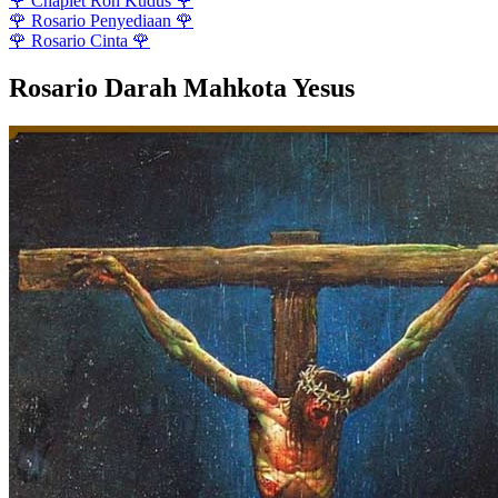
🌹
Chaplet Roh Kudus
🌹
🌹
Rosario Penyediaan
🌹
🌹
Rosario Cinta
🌹
Rosario Darah Mahkota Yesus