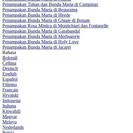
Penampakan Tuhan dan Bunda Maria di Campinas
Penampakan Bunda Maria di Beauraing
Penampakan Bunda Maria di Heede
Penampakan Bunda Maria di Ghiaie di Bonate
Penampakan Rosa Mistica di Montichiari dan Fontanelle
Penampakan Bunda Maria di Garabandal
Penampakan Bunda Maria di Medjugorje
Penampakan Bunda Maria di Holy Love
Penampakan Bunda Maria di Jacarei
Bahasa
Bokmål
Čeština
Deutsch
English
Español
Filipino
Français
Hrvatski
Indonesia
Italiana
Kiswahili
Magyar
Melayu
Nederlands
Polski