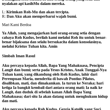
nyalakan api kasihMu dalam mereka.
L:
Kirimkan Roh-Mu dan akan tercipta.
R:
Dan Aku akan memperbarui wajah bumi.
Mari Kami Berdoa
Ya Allah, yang mengajarkan hati orang-orang setia dengan
cahaya Roh Kudus, berilah kami melalui Roh itu untuk benar-
benar bijaksana dan selalu bersukacita dalam konsolasinya,
melalui Kristus Tuhan kita. Amin
Simbah Iman Rasul
Aku percaya kepada Allah, Bapa Yang Mahakuasa, Pencipta
Langit dan bumi; serta pada Yesus Kristus, Anak Tunggal-Nya
Tuhan kami, yang dikandung oleh Roh Kudus, lahir dari
Perempuan Maria, menderita di bawah Pontius Pilatus,
disalibkan, mati, dan dimakamkan. Ia turun ke Neraka; hari
ketiga Ia bangkit kembali dari antara orang mati; Ia naik ke
Langit, dan duduk di sebelah kanan Allah Bapa Yang
Mahakuasa; dari situ Ia akan datang untuk menghukum hidup
dan mati.
Aku percaya kepada Roh Kudus, Gereja Katolik yang Suci,