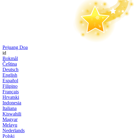
Pejuang Doa
id
Bokmål
Čeština
Deutsch
English
Español
Filipino
Français
Hrvatski
Indonesia
Italiana
Kiswahili
Magyar
Melayu
Nederlands
Polski