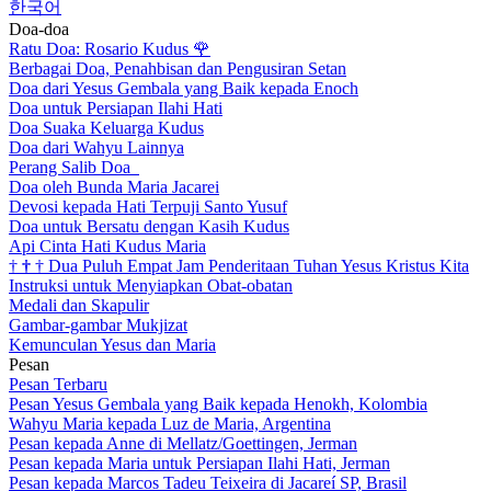
한국어
Doa-doa
Ratu Doa: Rosario Kudus
🌹
Berbagai Doa, Penahbisan dan Pengusiran Setan
Doa dari Yesus Gembala yang Baik kepada Enoch
Doa untuk Persiapan Ilahi Hati
Doa Suaka Keluarga Kudus
Doa dari Wahyu Lainnya
Perang Salib Doa
Doa oleh Bunda Maria Jacarei
Devosi kepada Hati Terpuji Santo Yusuf
Doa untuk Bersatu dengan Kasih Kudus
Api Cinta Hati Kudus Maria
†
†
†
Dua Puluh Empat Jam Penderitaan Tuhan Yesus Kristus Kita
Instruksi untuk Menyiapkan Obat-obatan
Medali dan Skapulir
Gambar-gambar Mukjizat
Kemunculan Yesus dan Maria
Pesan
Pesan Terbaru
Pesan Yesus Gembala yang Baik kepada Henokh, Kolombia
Wahyu Maria kepada Luz de Maria, Argentina
Pesan kepada Anne di Mellatz/Goettingen, Jerman
Pesan kepada Maria untuk Persiapan Ilahi Hati, Jerman
Pesan kepada Marcos Tadeu Teixeira di Jacareí SP, Brasil