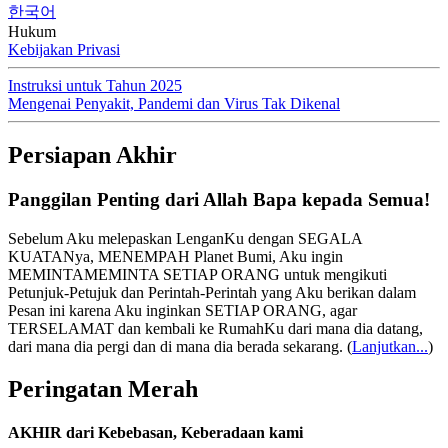
한국어
Hukum
Kebijakan Privasi
Instruksi untuk Tahun 2025
Mengenai Penyakit, Pandemi dan Virus Tak Dikenal
Persiapan Akhir
Panggilan Penting dari Allah Bapa kepada Semua!
Sebelum Aku melepaskan LenganKu dengan SEGALA
KUATANya, MENEMPAH Planet Bumi, Aku ingin
MEMINTAMEMINTA SETIAP ORANG untuk mengikuti
Petunjuk-Petujuk dan Perintah-Perintah yang Aku berikan dalam
Pesan ini karena Aku inginkan SETIAP ORANG, agar
TERSELAMAT dan kembali ke RumahKu dari mana dia datang,
dari mana dia pergi dan di mana dia berada sekarang.
(
Lanjutkan...
)
Peringatan Merah
AKHIR dari Kebebasan, Keberadaan kami