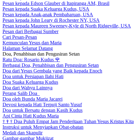
Pesan kepada Edson Glauber di Itapiranga AM, Brasil
Pesan kepada Suaka Keluarga Kudus, USA
Pesan kepada Anak-anak Pembaharuan, USA
Pesan kepada John Leary di Rochester NY, USA
Pesan kepada Maureen Sweeney-Kyle di North Ridgeville, USA
Pesan dari Berbagai Sumber
Cari Pesan-Pesan
Kemunculan Yesus dan Maria
Halaman Selamat Datang
Doa, Penahbisan dan Pengusiran Setan
Ratu Doa: Rosario Kudus
🌹
Berbagai Doa, Penahbisan dan Pengusiran Setan
Doa dari Yesus Gembala yang Baik kepada Enoch
Doa untuk Persiapan Ilahi Hati
Doa Suaka Keluarga Kudus
Doa dari Wahyu Lainnya
Perang Salib Doa
Doa oleh Bunda Maria Jacarei
Devosi kepada Hati Terpuji Santo Yusuf
Doa untuk Bersatu dengan Kasih Kudus
Api Cinta Hati Kudus Maria
†
†
†
Dua Puluh Empat Jam Penderitaan Tuhan Yesus Kristus Kita
Instruksi untuk Menyiapkan Obat-obatan
Medali dan Skapulir
Gambar-gambar Mukjizat