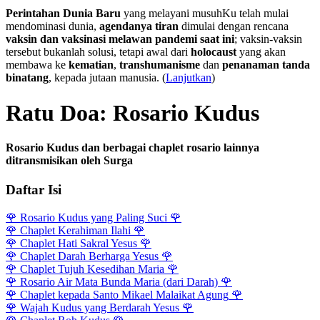
Perintahan Dunia Baru
yang melayani musuhKu telah mulai
mendominasi dunia,
agendanya tiran
dimulai dengan rencana
vaksin dan vaksinasi melawan pandemi saat ini
; vaksin-vaksin
tersebut bukanlah solusi, tetapi awal dari
holocaust
yang akan
membawa ke
kematian
,
transhumanisme
dan
penanaman tanda
binatang
, kepada jutaan manusia. (
Lanjutkan
)
Ratu Doa: Rosario Kudus
Rosario Kudus dan berbagai chaplet rosario lainnya
ditransmisikan oleh Surga
Daftar Isi
🌹
Rosario Kudus yang Paling Suci
🌹
🌹
Chaplet Kerahiman Ilahi
🌹
🌹
Chaplet Hati Sakral Yesus
🌹
🌹
Chaplet Darah Berharga Yesus
🌹
🌹
Chaplet Tujuh Kesedihan Maria
🌹
🌹
Rosario Air Mata Bunda Maria (dari Darah)
🌹
🌹
Chaplet kepada Santo Mikael Malaikat Agung
🌹
🌹
Wajah Kudus yang Berdarah Yesus
🌹