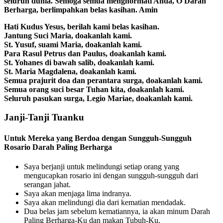
seluruh dunia. Semoga semua menghormati Anda, O Darah
Berharga, berlimpahkan belas kasihan. Amin
Hati Kudus Yesus, berilah kami belas kasihan.
Jantung Suci Maria, doakanlah kami.
St. Yusuf, suami Maria, doakanlah kami.
Para Rasul Petrus dan Paulus, doakanlah kami.
St. Yohanes di bawah salib, doakanlah kami.
St. Maria Magdalena, doakanlah kami.
Semua prajurit doa dan perantara surga, doakanlah kami.
Semua orang suci besar Tuhan kita, doakanlah kami.
Seluruh pasukan surga, Legio Mariae, doakanlah kami.
Janji-Tanji Tuanku
Untuk Mereka yang Berdoa dengan Sungguh-Sungguh
Rosario Darah Paling Berharga
Saya berjanji untuk melindungi setiap orang yang
mengucapkan rosario ini dengan sungguh-sungguh dari
serangan jahat.
Saya akan menjaga lima indranya.
Saya akan melindungi dia dari kematian mendadak.
Dua belas jam sebelum kematiannya, ia akan minum Darah
Paling Berharga-Ku dan makan Tubuh-Ku.