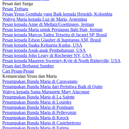
Pesan dari Surga
Pesan Terbaru
Pesan Yesus Gembala yang Baik kepada Henokh, Kolombia
Wahyu Maria kepada Luz de Maria, Argentina
Pesan kepada Anne di Mellatz/Goettingen, Jerman
Pesan kepada Maria untuk Persiapan Ilahi Hati, Jerman
Pesan kepada Marcos Tadeu Teixeira di Jacareí SP, Brasil
Pesan kepada Edson Glauber di Itapiranga AM, Brasil
Pesan kepada Suaka Keluarga Kudus, USA
Pesan kepada Anak-anak Pembaharuan, USA
Pesan kepada John Leary di Rochester NY, USA
Pesan kepada Maureen Sweeney-Kyle di North Ridgeville, USA
Pesan dari Berbagai Sumber
Cari Pesan-Pesan
Kemunculan Yesus dan Maria
Penampakan Bunda Maria di Caravaggio
Penampakan Bunda Maria dari Peristiwa Baik di Quito
Wahyu kepada Santa Margarete Mary Alacoque
Penampakan Bunda Maria di La Salette
Penampakan Bunda Maria di Lourdes
Penampakan Bunda Maria di Pontmain
Penampakan Bunda Maria di Pellevoisin
Penampakan Bunda Maria di Knock
Penampakan Bunda Maria di Castelpetroso
Penampakan Bunda Maria di Fatima