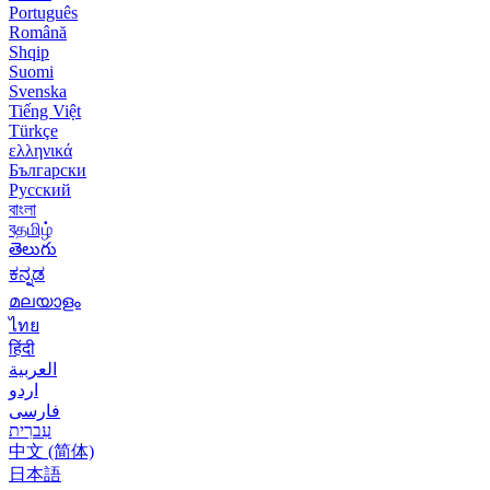
Português
Română
Shqip
Suomi
Svenska
Tiếng Việt
Türkçe
ελληνικά
Български
Русский
বাংলা
বதமிழ்
తెలుగు
ಕನ್ನಡ
മലയാളം
ไทย
हिंदी
العربية
اردو
فارسی
עִברִית
中文 (简体)
日本語