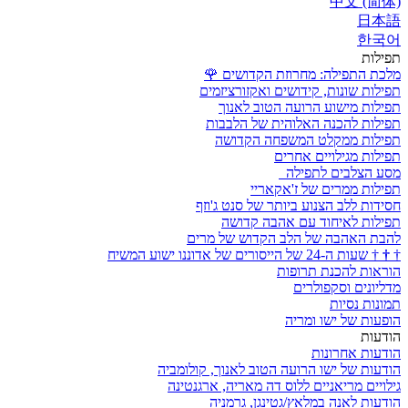
中文 (简体)
日本語
한국어
תפילות
מלכת התפילה: מחרוזת הקדושים
🌹
תפילות שונות, קידושים ואקזורציזמים
תפילות מישוע הרועה הטוב לאנוך
תפילות להכנה האלוהית של הלבבות
תפילות ממקלט המשפחה הקדושה
תפילות מגילויים אחרים
מסע הצלבים לתפילה
תפילות ממרים של ז'אקאריי
חסידות ללב הצנוע ביותר של סנט ג'וזף
תפילות לאיחוד עם אהבה קדושה
להבת האהבה של הלב הקדוש של מרים
†
†
†
שעות ה-24 של הייסורים של אדוננו ישוע המשיח
הוראות להכנת תרופות
מדליונים וסקפולרים
תמונות נסיות
הופעות של ישו ומריה
הודעות
הודעות אחרונות
הודעות של ישו הרועה הטוב לאנוך, קולומביה
גילויים מריאניים ללוס דה מאריה, ארגנטינה
הודעות לאנה במלאץ/גטינגן, גרמניה