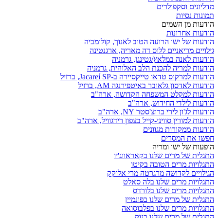
מדליונים וסקפולרים
תמונות נסיות
הודעות מן השמים
הודעות אחרונות
הודעות של ישו הרועה הטוב לאנוך, קולומביה
גילויים מריאניים ללוס דה מאריה, ארגנטינה
הודעות לאנה במלאץ/גטינגן, גרמניה
הודעות למריה להכנת הלב האלוהית, גרמניה
הודעות למרקוס טדאו טייקסיירה ב-Jacareí SP, ברזיל
הודעות לאדסון גלאובר באיטפירנגה AM, ברזיל
הודעות למקלט המשפחה הקדושה, ארה"ב
הודעות לילדי החידוש, ארה"ב
הודעות לג'ון לירי ברוצ'סטר NY, ארה"ב
הודעות למורין סוויני-קייל בצפון רידגוויל, ארה"ב
הודעות ממקורות מגוונים
חפשו את המסרים
הופעות של ישו ומריה
התגלית של מרים שלנו בקאראווג'יו
התגלויות מרים הטובה בקיטו
הגילויים לקדושה מרגרטה מרי אלוקק
התגלויות מרים שלנו בלה סאלט
התגלויות מרים שלנו בלורדס
התגלית של מרים שלנו בפונמיין
התגלויות מרים שלנו בפלבוסואה
התגלית של מרים שלנו בנוק