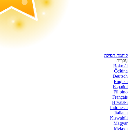
לוחמת תפילה
עִברִית
Bokmål
Čeština
Deutsch
English
Español
Filipino
Français
Hrvatski
Indonesia
Italiana
Kiswahili
Magyar
Melayu