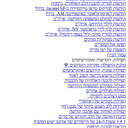
הודעות למריה להכנת הלב האלוהית, גרמניה
הודעות למרקוס טדאו טייקסיירה ב-Jacareí SP, ברזיל
הודעות לאדסון גלאובר באיטפירנגה AM, ברזיל
הודעות למקלט המשפחה הקדושה, ארה"ב
הודעות לילדי החידוש, ארה"ב
הודעות לג'ון לירי ברוצ'סטר NY, ארה"ב
הודעות למורין סוויני-קייל בצפון רידגוויל, ארה"ב
הודעות ממקורות מגוונים
חפשו את המסרים
הופעות של ישו ומריה
עמוד הבית
תפילות, הקדשות ואקזוריציזמים
מלכת התפילה: מחרוזת הקדושים
🌹
תפילות שונות, קידושים ואקזורציזמים
תפילות מישוע הרועה הטוב לאנוך
תפילות להכנה האלוהית של הלבבות
תפילות ממקלט המשפחה הקדושה
תפילות מגילויים אחרים
מסע הצלבים לתפילה
תפילות ממרים של ז'אקאריי
חסידות ללב הצנוע ביותר של סנט ג'וזף
תפילות לאיחוד עם אהבה קדושה
להבת האהבה של הלב הקדוש של מרים
†
†
†
שעות ה-24 של הייסורים של אדוננו ישוע המשיח
הוראות להכנת תרופות