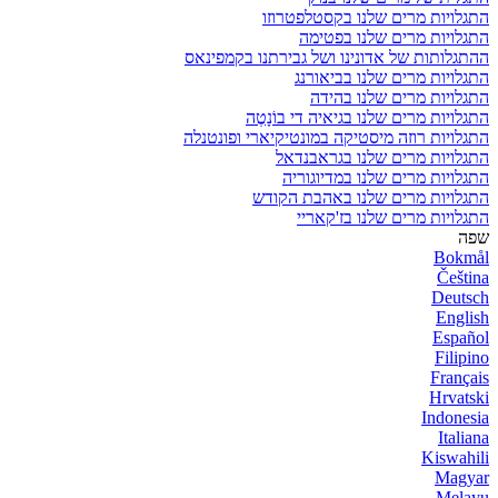
התגלויות מרים שלנו בקסטלפטרוזו
התגלויות מרים שלנו בפטימה
ההתגלותות של אדונינו ושל גבירתנו בקמפינאס
התגלויות מרים שלנו בביאורנג
התגלויות מרים שלנו בהידה
התגלויות מרים שלנו בגיאיה די בוֹנָטֶה
התגלויות רוזה מיסטיקה במונטיקיארי ופונטנלה
התגלויות מרים שלנו בגראבנדאל
התגלויות מרים שלנו במדיוגוריה
התגלויות מרים שלנו באהבת הקודש
התגלויות מרים שלנו בז'קאריי
שפה
Bokmål
Čeština
Deutsch
English
Español
Filipino
Français
Hrvatski
Indonesia
Italiana
Kiswahili
Magyar
Melayu