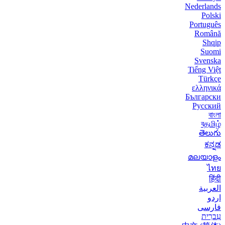
Nederlands
Polski
Português
Română
Shqip
Suomi
Svenska
Tiếng Việt
Türkçe
ελληνικά
Български
Русский
বাংলা
বதமிழ்
తెలుగు
ಕನ್ನಡ
മലയാളം
ไทย
हिंदी
العربية
اردو
فارسی
עִברִית