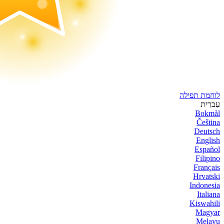
לוחמת תפילה
עִברִית
Bokmål
Čeština
Deutsch
English
Español
Filipino
Français
Hrvatski
Indonesia
Italiana
Kiswahili
Magyar
Melayu