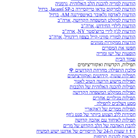
הודעות למריה להכנת הלב האלוהית, גרמניה
הודעות למרקוס טדאו טייקסיירה ב-Jacareí SP, ברזיל
הודעות לאדסון גלאובר באיטפירנגה AM, ברזיל
הודעות למקלט המשפחה הקדושה, ארה"ב
הודעות לילדי החידוש, ארה"ב
הודעות לג'ון לירי ברוצ'סטר NY, ארה"ב
הודעות למורין סוויני-קייל בצפון רידגוויל, ארה"ב
הודעות ממקורות מגוונים
חפשו את המסרים
הופעות של ישו ומריה
עמוד הבית
תפילות, הקדשות ואקזוריציזמים
מלכת התפילה: מחרוזת הקדושים
🌹
תפילות שונות, קידושים ואקזורציזמים
תפילות מישוע הרועה הטוב לאנוך
תפילות להכנה האלוהית של הלבבות
תפילות ממקלט המשפחה הקדושה
תפילות מגילויים אחרים
מסע הצלבים לתפילה
תפילות ממרים של ז'אקאריי
חסידות ללב הצנוע ביותר של סנט ג'וזף
תפילות לאיחוד עם אהבה קדושה
להבת האהבה של הלב הקדוש של מרים
†
†
†
שעות ה-24 של הייסורים של אדוננו ישוע המשיח
הוראות להכנת תרופות