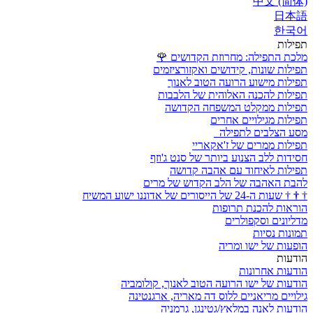
中文 (简体)
日本語
한국어
תפילות
מלכת התפילה: מחרוזת הקדושים
🌹
תפילות שונות, קידושים ואקזורציזמים
תפילות מישוע הרועה הטוב לאנוך
תפילות להכנה האלוהית של הלבבות
תפילות ממקלט המשפחה הקדושה
תפילות מגילויים אחרים
מסע הצלבים לתפילה
תפילות ממרים של ז'אקאריי
חסידות ללב הצנוע ביותר של סנט ג'וזף
תפילות לאיחוד עם אהבה קדושה
להבת האהבה של הלב הקדוש של מרים
†
†
†
שעות ה-24 של הייסורים של אדוננו ישוע המשיח
הוראות להכנת תרופות
מדליונים וסקפולרים
תמונות נסיות
הופעות של ישו ומריה
הודעות
הודעות אחרונות
הודעות של ישו הרועה הטוב לאנוך, קולומביה
גילויים מריאניים ללוס דה מאריה, ארגנטינה
הודעות לאנה במלאץ/גטינגן, גרמניה