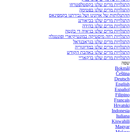
התגלויות מרים שלנו בקסטלפטרוזו
התגלויות מרים שלנו בפטימה
ההתגלותות של אדונינו ושל גבירתנו בקמפינאס
התגלויות מרים שלנו בביאורנג
התגלויות מרים שלנו בהידה
התגלויות מרים שלנו בגיאיה די בוֹנָטֶה
התגלויות רוזה מיסטיקה במונטיקיארי ופונטנלה
התגלויות מרים שלנו בגראבנדאל
התגלויות מרים שלנו במדיוגוריה
התגלויות מרים שלנו באהבת הקודש
התגלויות מרים שלנו בז'קאריי
שפה
Bokmål
Čeština
Deutsch
English
Español
Filipino
Français
Hrvatski
Indonesia
Italiana
Kiswahili
Magyar
Melayu