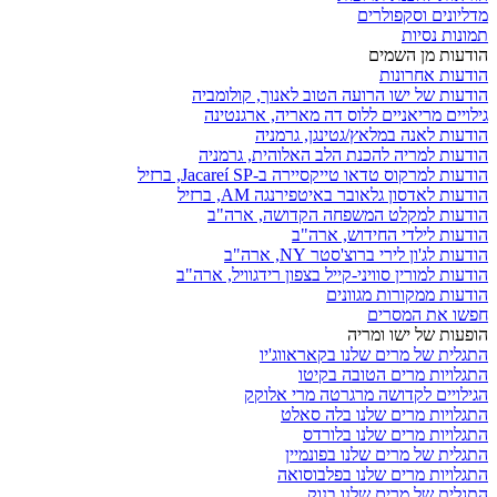
מדליונים וסקפולרים
תמונות נסיות
הודעות מן השמים
הודעות אחרונות
הודעות של ישו הרועה הטוב לאנוך, קולומביה
גילויים מריאניים ללוס דה מאריה, ארגנטינה
הודעות לאנה במלאץ/גטינגן, גרמניה
הודעות למריה להכנת הלב האלוהית, גרמניה
הודעות למרקוס טדאו טייקסיירה ב-Jacareí SP, ברזיל
הודעות לאדסון גלאובר באיטפירנגה AM, ברזיל
הודעות למקלט המשפחה הקדושה, ארה"ב
הודעות לילדי החידוש, ארה"ב
הודעות לג'ון לירי ברוצ'סטר NY, ארה"ב
הודעות למורין סוויני-קייל בצפון רידגוויל, ארה"ב
הודעות ממקורות מגוונים
חפשו את המסרים
הופעות של ישו ומריה
התגלית של מרים שלנו בקאראווג'יו
התגלויות מרים הטובה בקיטו
הגילויים לקדושה מרגרטה מרי אלוקק
התגלויות מרים שלנו בלה סאלט
התגלויות מרים שלנו בלורדס
התגלית של מרים שלנו בפונמיין
התגלויות מרים שלנו בפלבוסואה
התגלית של מרים שלנו בנוק