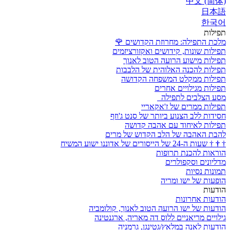
中文 (简体)
日本語
한국어
תפילות
מלכת התפילה: מחרוזת הקדושים
🌹
תפילות שונות, קידושים ואקזורציזמים
תפילות מישוע הרועה הטוב לאנוך
תפילות להכנה האלוהית של הלבבות
תפילות ממקלט המשפחה הקדושה
תפילות מגילויים אחרים
מסע הצלבים לתפילה
תפילות ממרים של ז'אקאריי
חסידות ללב הצנוע ביותר של סנט ג'וזף
תפילות לאיחוד עם אהבה קדושה
להבת האהבה של הלב הקדוש של מרים
†
†
†
שעות ה-24 של הייסורים של אדוננו ישוע המשיח
הוראות להכנת תרופות
מדליונים וסקפולרים
תמונות נסיות
הופעות של ישו ומריה
הודעות
הודעות אחרונות
הודעות של ישו הרועה הטוב לאנוך, קולומביה
גילויים מריאניים ללוס דה מאריה, ארגנטינה
הודעות לאנה במלאץ/גטינגן, גרמניה