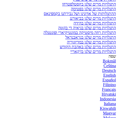
התגלויות מרים שלנו בקסטלפטרוזו
התגלויות מרים שלנו בפטימה
ההתגלותות של אדונינו ושל גבירתנו בקמפינאס
התגלויות מרים שלנו בביאורנג
התגלויות מרים שלנו בהידה
התגלויות מרים שלנו בגיאיה די בוֹנָטֶה
התגלויות רוזה מיסטיקה במונטיקיארי ופונטנלה
התגלויות מרים שלנו בגראבנדאל
התגלויות מרים שלנו במדיוגוריה
התגלויות מרים שלנו באהבת הקודש
התגלויות מרים שלנו בז'קאריי
שפה
Bokmål
Čeština
Deutsch
English
Español
Filipino
Français
Hrvatski
Indonesia
Italiana
Kiswahili
Magyar
Melayu