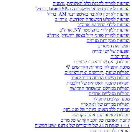
הודעות למריה להכנת הלב האלוהית, גרמניה
הודעות למרקוס טדאו טייקסיירה ב-Jacareí SP, ברזיל
הודעות לאדסון גלאובר באיטפירנגה AM, ברזיל
הודעות למקלט המשפחה הקדושה, ארה"ב
הודעות לילדי החידוש, ארה"ב
הודעות לג'ון לירי ברוצ'סטר NY, ארה"ב
הודעות למורין סוויני-קייל בצפון רידגוויל, ארה"ב
הודעות ממקורות מגוונים
חפשו את המסרים
הופעות של ישו ומריה
עמוד הבית
תפילות, הקדשות ואקזוריציזמים
מלכת התפילה: מחרוזת הקדושים
🌹
תפילות שונות, קידושים ואקזורציזמים
תפילות מישוע הרועה הטוב לאנוך
תפילות להכנה האלוהית של הלבבות
תפילות ממקלט המשפחה הקדושה
תפילות מגילויים אחרים
מסע הצלבים לתפילה
תפילות ממרים של ז'אקאריי
חסידות ללב הצנוע ביותר של סנט ג'וזף
תפילות לאיחוד עם אהבה קדושה
להבת האהבה של הלב הקדוש של מרים
†
†
†
שעות ה-24 של הייסורים של אדוננו ישוע המשיח
הוראות להכנת תרופות