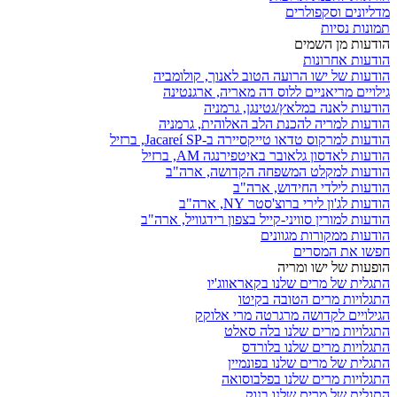
מדליונים וסקפולרים
תמונות נסיות
הודעות מן השמים
הודעות אחרונות
הודעות של ישו הרועה הטוב לאנוך, קולומביה
גילויים מריאניים ללוס דה מאריה, ארגנטינה
הודעות לאנה במלאץ/גטינגן, גרמניה
הודעות למריה להכנת הלב האלוהית, גרמניה
הודעות למרקוס טדאו טייקסיירה ב-Jacareí SP, ברזיל
הודעות לאדסון גלאובר באיטפירנגה AM, ברזיל
הודעות למקלט המשפחה הקדושה, ארה"ב
הודעות לילדי החידוש, ארה"ב
הודעות לג'ון לירי ברוצ'סטר NY, ארה"ב
הודעות למורין סוויני-קייל בצפון רידגוויל, ארה"ב
הודעות ממקורות מגוונים
חפשו את המסרים
הופעות של ישו ומריה
התגלית של מרים שלנו בקאראווג'יו
התגלויות מרים הטובה בקיטו
הגילויים לקדושה מרגרטה מרי אלוקק
התגלויות מרים שלנו בלה סאלט
התגלויות מרים שלנו בלורדס
התגלית של מרים שלנו בפונמיין
התגלויות מרים שלנו בפלבוסואה
התגלית של מרים שלנו בנוק