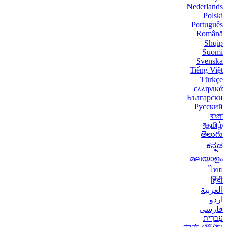
Nederlands
Polski
Português
Română
Shqip
Suomi
Svenska
Tiếng Việt
Türkçe
ελληνικά
Български
Русский
বাংলা
বதமிழ்
తెలుగు
ಕನ್ನಡ
മലയാളം
ไทย
हिंदी
العربية
اردو
فارسی
עִברִית