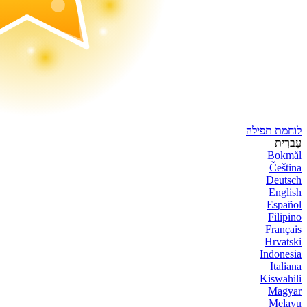
לוחמת תפילה
עִברִית
Bokmål
Čeština
Deutsch
English
Español
Filipino
Français
Hrvatski
Indonesia
Italiana
Kiswahili
Magyar
Melayu