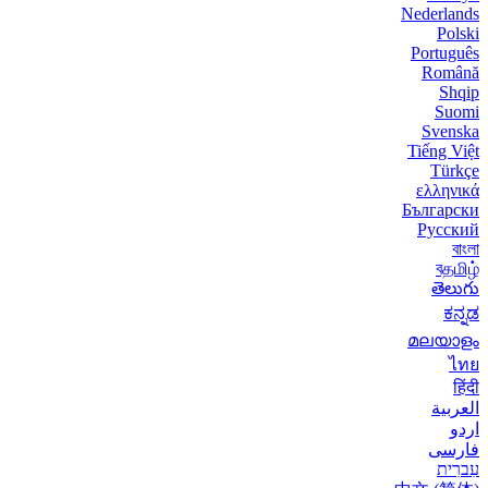
Nederlands
Polski
Português
Română
Shqip
Suomi
Svenska
Tiếng Việt
Türkçe
ελληνικά
Български
Русский
বাংলা
বதமிழ்
తెలుగు
ಕನ್ನಡ
മലയാളം
ไทย
हिंदी
العربية
اردو
فارسی
עִברִית