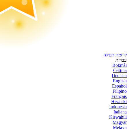
לוחמת תפילה
עִברִית
Bokmål
Čeština
Deutsch
English
Español
Filipino
Français
Hrvatski
Indonesia
Italiana
Kiswahili
Magyar
Melayu