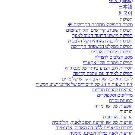
中文 (简体)
日本語
한국어
תפילות
מלכת התפילה: מחרוזת הקדושים
🌹
תפילות שונות, קידושים ואקזורציזמים
תפילות מישוע הרועה הטוב לאנוך
תפילות להכנה האלוהית של הלבבות
תפילות ממקלט המשפחה הקדושה
תפילות מגילויים אחרים
מסע הצלבים לתפילה
תפילות ממרים של ז'אקאריי
חסידות ללב הצנוע ביותר של סנט ג'וזף
תפילות לאיחוד עם אהבה קדושה
להבת האהבה של הלב הקדוש של מרים
†
†
†
שעות ה-24 של הייסורים של אדוננו ישוע המשיח
הוראות להכנת תרופות
מדליונים וסקפולרים
תמונות נסיות
הופעות של ישו ומריה
הודעות
הודעות אחרונות
הודעות של ישו הרועה הטוב לאנוך, קולומביה
גילויים מריאניים ללוס דה מאריה, ארגנטינה
הודעות לאנה במלאץ/גטינגן, גרמניה