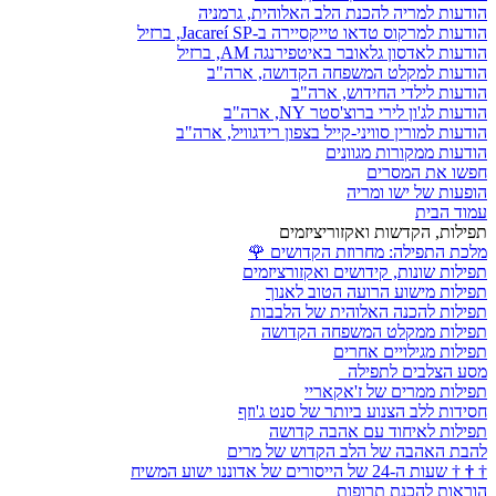
הודעות למריה להכנת הלב האלוהית, גרמניה
הודעות למרקוס טדאו טייקסיירה ב-Jacareí SP, ברזיל
הודעות לאדסון גלאובר באיטפירנגה AM, ברזיל
הודעות למקלט המשפחה הקדושה, ארה"ב
הודעות לילדי החידוש, ארה"ב
הודעות לג'ון לירי ברוצ'סטר NY, ארה"ב
הודעות למורין סוויני-קייל בצפון רידגוויל, ארה"ב
הודעות ממקורות מגוונים
חפשו את המסרים
הופעות של ישו ומריה
עמוד הבית
תפילות, הקדשות ואקזוריציזמים
מלכת התפילה: מחרוזת הקדושים
🌹
תפילות שונות, קידושים ואקזורציזמים
תפילות מישוע הרועה הטוב לאנוך
תפילות להכנה האלוהית של הלבבות
תפילות ממקלט המשפחה הקדושה
תפילות מגילויים אחרים
מסע הצלבים לתפילה
תפילות ממרים של ז'אקאריי
חסידות ללב הצנוע ביותר של סנט ג'וזף
תפילות לאיחוד עם אהבה קדושה
להבת האהבה של הלב הקדוש של מרים
†
†
†
שעות ה-24 של הייסורים של אדוננו ישוע המשיח
הוראות להכנת תרופות