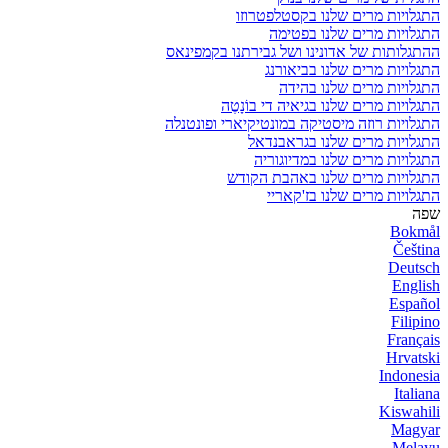
התגלויות מרים שלנו בקסטלפטרוזו
התגלויות מרים שלנו בפטימה
ההתגלותות של אדונינו ושל גבירתנו בקמפינאס
התגלויות מרים שלנו בביאורנג
התגלויות מרים שלנו בהידה
התגלויות מרים שלנו בגיאיה די בוֹנָטֶה
התגלויות רוזה מיסטיקה במונטיקיארי ופונטנלה
התגלויות מרים שלנו בגראבנדאל
התגלויות מרים שלנו במדיוגוריה
התגלויות מרים שלנו באהבת הקודש
התגלויות מרים שלנו בז'קאריי
שפה
Bokmål
Čeština
Deutsch
English
Español
Filipino
Français
Hrvatski
Indonesia
Italiana
Kiswahili
Magyar
Melayu