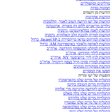
מדליונים וסקפולרים
תמונות נסיות
הודעות מן השמים
הודעות אחרונות
הודעות של ישו הרועה הטוב לאנוך, קולומביה
גילויים מריאניים ללוס דה מאריה, ארגנטינה
הודעות לאנה במלאץ/גטינגן, גרמניה
הודעות למריה להכנת הלב האלוהית, גרמניה
הודעות למרקוס טדאו טייקסיירה ב-Jacareí SP, ברזיל
הודעות לאדסון גלאובר באיטפירנגה AM, ברזיל
הודעות למקלט המשפחה הקדושה, ארה"ב
הודעות לילדי החידוש, ארה"ב
הודעות לג'ון לירי ברוצ'סטר NY, ארה"ב
הודעות למורין סוויני-קייל בצפון רידגוויל, ארה"ב
הודעות ממקורות מגוונים
חפשו את המסרים
הופעות של ישו ומריה
התגלית של מרים שלנו בקאראווג'יו
התגלויות מרים הטובה בקיטו
הגילויים לקדושה מרגרטה מרי אלוקק
התגלויות מרים שלנו בלה סאלט
התגלויות מרים שלנו בלורדס
התגלית של מרים שלנו בפונמיין
התגלויות מרים שלנו בפלבוסואה
התגלית של מרים שלנו בנוק