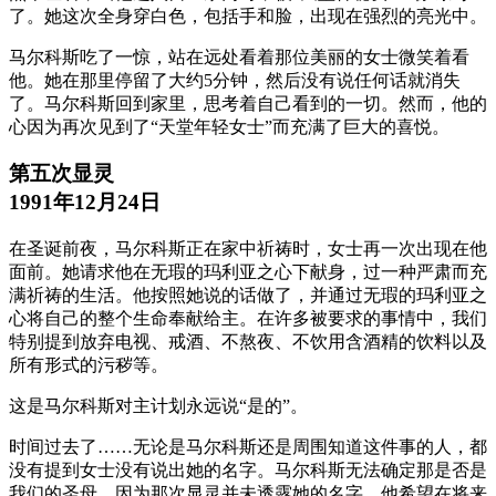
了。她这次全身穿白色，包括手和脸，出现在强烈的亮光中。
马尔科斯吃了一惊，站在远处看着那位美丽的女士微笑着看
他。她在那里停留了大约5分钟，然后没有说任何话就消失
了。马尔科斯回到家里，思考着自己看到的一切。然而，他的
心因为再次见到了“天堂年轻女士”而充满了巨大的喜悦。
第五次显灵
1991年12月24日
在圣诞前夜，马尔科斯正在家中祈祷时，女士再一次出现在他
面前。她请求他在无瑕的玛利亚之心下献身，过一种严肃而充
满祈祷的生活。他按照她说的话做了，并通过无瑕的玛利亚之
心将自己的整个生命奉献给主。在许多被要求的事情中，我们
特别提到放弃电视、戒酒、不熬夜、不饮用含酒精的饮料以及
所有形式的污秽等。
这是马尔科斯对主计划永远说“是的”。
时间过去了……无论是马尔科斯还是周围知道这件事的人，都
没有提到女士没有说出她的名字。马尔科斯无法确定那是否是
我们的圣母，因为那次显灵并未透露她的名字。他希望在将来