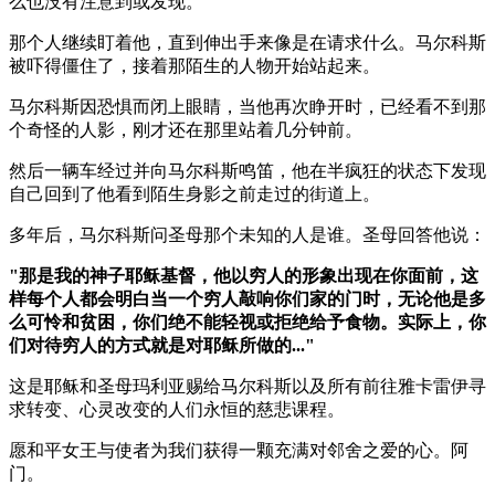
么也没有注意到或发现。
那个人继续盯着他，直到伸出手来像是在请求什么。马尔科斯
被吓得僵住了，接着那陌生的人物开始站起来。
马尔科斯因恐惧而闭上眼睛，当他再次睁开时，已经看不到那
个奇怪的人影，刚才还在那里站着几分钟前。
然后一辆车经过并向马尔科斯鸣笛，他在半疯狂的状态下发现
自己回到了他看到陌生身影之前走过的街道上。
多年后，马尔科斯问圣母那个未知的人是谁。圣母回答他说：
"那是我的神子耶稣基督，他以穷人的形象出现在你面前，这
样每个人都会明白当一个穷人敲响你们家的门时，无论他是多
么可怜和贫困，你们绝不能轻视或拒绝给予食物。实际上，你
们对待穷人的方式就是对耶稣所做的..."
这是耶稣和圣母玛利亚赐给马尔科斯以及所有前往雅卡雷伊寻
求转变、心灵改变的人们永恒的慈悲课程。
愿和平女王与使者为我们获得一颗充满对邻舍之爱的心。阿
门。