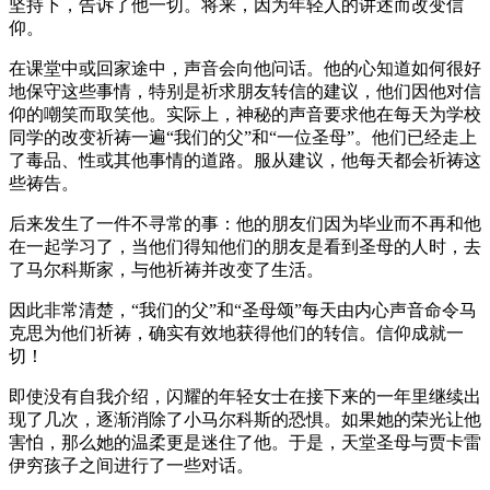
坚持下，告诉了他一切。将来，因为年轻人的讲述而改变信
仰。
在课堂中或回家途中，声音会向他问话。他的心知道如何很好
地保守这些事情，特别是祈求朋友转信的建议，他们因他对信
仰的嘲笑而取笑他。实际上，神秘的声音要求他在每天为学校
同学的改变祈祷一遍“我们的父”和“一位圣母”。他们已经走上
了毒品、性或其他事情的道路。服从建议，他每天都会祈祷这
些祷告。
后来发生了一件不寻常的事：他的朋友们因为毕业而不再和他
在一起学习了，当他们得知他们的朋友是看到圣母的人时，去
了马尔科斯家，与他祈祷并改变了生活。
因此非常清楚，“我们的父”和“圣母颂”每天由内心声音命令马
克思为他们祈祷，确实有效地获得他们的转信。信仰成就一
切！
即使没有自我介绍，闪耀的年轻女士在接下来的一年里继续出
现了几次，逐渐消除了小马尔科斯的恐惧。如果她的荣光让他
害怕，那么她的温柔更是迷住了他。于是，天堂圣母与贾卡雷
伊穷孩子之间进行了一些对话。