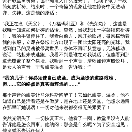
要在教堂里祈祷，也不知道为什么进去了。”他跪下做了一段
简短的祈祷。结束时，一个奇怪的现象让他在惊讶中无法动
弹、失神。这是他的原话：
“我正在念《天父》、《万福玛利亚》和《光荣颂》，这些是
我唯一知道如何祈祷的话语。突然，当我想用十字架结束祈祷
时，我的手臂停住了。我看向前方，风开始吹起，微风摇动着
我的衣服，立即在祭坛上方出现了一团比太阳还亮的光球。我
感到自己的灵魂被带离世界，身体不再听从意志，无法移动、
说话、站起来或逃跑。我看不到是谁在对我说话，但能看到那
道光覆盖了整个祭坛。我听到一个声音，清晰如钟声般悦耳，
是女人的声音，非常甜美温柔，告诉我：‘”
“我的儿子！你必须使自己成圣。成为圣徒的道路艰难，
但……它的终点是真实而辉煌的……”
那个声音的甜美让马尔科斯陶醉了！它如此甜美、温柔，他不
知道自己是活着还是在做梦，是在地上还是天堂。他想永远留
在那里听她说话！一切对他来说都变得无关紧要了！
突然光消失了，一切恢复正常。他看了一圈，教堂里没有人能
告诉他是怎么回事。他纳闷：那会是什么呢？为了安全起见，
他发誓不告诉任何人。