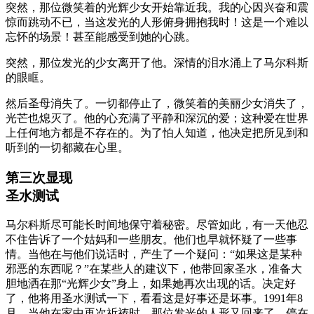
突然，那位微笑着的光辉少女开始靠近我。我的心因兴奋和震
惊而跳动不已，当这发光的人形俯身拥抱我时！这是一个难以
忘怀的场景！甚至能感受到她的心跳。
突然，那位发光的少女离开了他。深情的泪水涌上了马尔科斯
的眼眶。
然后圣母消失了。一切都停止了，微笑着的美丽少女消失了，
光芒也熄灭了。他的心充满了平静和深沉的爱；这种爱在世界
上任何地方都是不存在的。为了怕人知道，他决定把所见到和
听到的一切都藏在心里。
第三次显现
圣水测试
马尔科斯尽可能长时间地保守着秘密。尽管如此，有一天他忍
不住告诉了一个姑妈和一些朋友。他们也早就怀疑了一些事
情。当他在与他们说话时，产生了一个疑问：“如果这是某种
邪恶的东西呢？”在某些人的建议下，他带回家圣水，准备大
胆地洒在那“光辉少女”身上，如果她再次出现的话。决定好
了，他将用圣水测试一下，看看这是好事还是坏事。1991年8
月，当他在家中再次祈祷时，那位发光的人形又回来了，停在