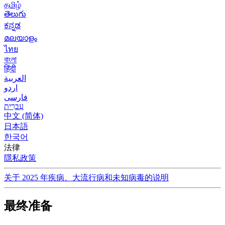
தமிழ்
తెలుగు
ಕನ್ನಡ
മലയാളം
ไทย
বাংলা
हिंदी
العربية
اردو
فارسی
עִברִית
中文 (简体)
日本語
한국어
法律
隱私政策
关于 2025 年疾病、大流行病和未知病毒的说明
最终准备