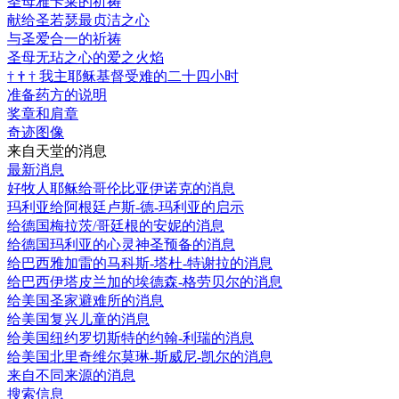
圣母雅卡莱的祈祷
献给圣若瑟最贞洁之心
与圣爱合一的祈祷
圣母无玷之心的爱之火焰
†
†
†
我主耶稣基督受难的二十四小时
准备药方的说明
奖章和肩章
奇迹图像
来自天堂的消息
最新消息
好牧人耶稣给哥伦比亚伊诺克的消息
玛利亚给阿根廷卢斯-德-玛利亚的启示
给德国梅拉茨/哥廷根的安妮的消息
给德国玛利亚的心灵神圣预备的消息
给巴西雅加雷的马科斯-塔杜-特谢拉的消息
给巴西伊塔皮兰加的埃德森-格劳贝尔的消息
给美国圣家避难所的消息
给美国复兴儿童的消息
给美国纽约罗切斯特的约翰-利瑞的消息
给美国北里奇维尔莫琳-斯威尼-凯尔的消息
来自不同来源的消息
搜索信息