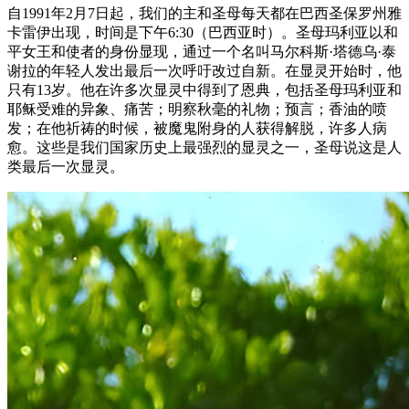
自1991年2月7日起，我们的主和圣母每天都在巴西圣保罗州雅
卡雷伊出现，时间是下午6:30（巴西亚时）。圣母玛利亚以和
平女王和使者的身份显现，通过一个名叫马尔科斯·塔德乌·泰
谢拉的年轻人发出最后一次呼吁改过自新。在显灵开始时，他
只有13岁。他在许多次显灵中得到了恩典，包括圣母玛利亚和
耶稣受难的异象、痛苦；明察秋毫的礼物；预言；香油的喷
发；在他祈祷的时候，被魔鬼附身的人获得解脱，许多人病
愈。这些是我们国家历史上最强烈的显灵之一，圣母说这是人
类最后一次显灵。