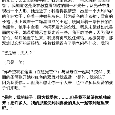
的光芒，比太阳还要明亮。我完全惊呆了，再次感到‘失去理
智’。我知道这是我在教堂看到过的同一种光芒，从光芒中显
现出一个人形。她走近了；我看得很清楚：她是一个大约18岁
的年轻女子，穿着一件微带灰色、转为蓝色的连衣裙，雪白的
长袍，头上戴着十二颗星组成的王冠，腰间系着一条长长的白
色腰带。她手中拿着一串闪亮发光的念珠。我从未见过如此美
丽的女子。她温柔地示意我走近一些。我不敢过去，因为我很
害怕。然后她走了过来。我没有勇气说任何话。她微笑着，那
双难以忘怀的蓝眼睛。接着我觉得有了勇气问些什么。我问：
“您是谁，夫人？”
（只是一笑）
“你希望我在这里（在这光芒中）与圣母在一起吗？突然，美
丽的圣母张开她粉红色的双唇对我说话：‘是的，我的孩子，
因为我爱你……但我不想让你一个人来；也带许多我所爱的孩
子们来吧。’”
“是的，我的孩子，因为我爱你，……但是我不希望你单独前
来；把许多人、我的那些受到我喜爱的儿女一起带到这里来
吧。”