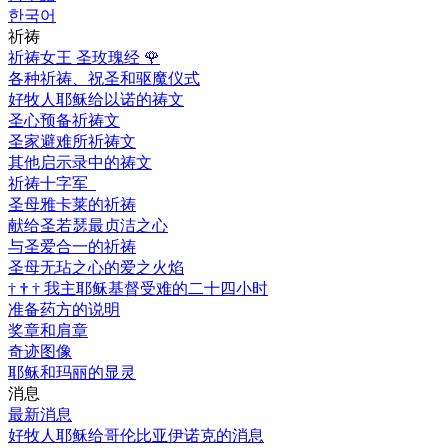
한국어
祈祷
祈祷女王 圣玫瑰经
🌹
各种祈祷、祝圣和驱魔仪式
好牧人耶稣给以诺的祷文
圣心预备祈祷文
圣家避难所祈祷文
其他启示录中的祷文
祈祷十字军
圣母雅卡莱的祈祷
献给圣若瑟最贞洁之心
与圣爱合一的祈祷
圣母无玷之心的爱之火焰
†
†
†
我主耶稣基督受难的二十四小时
准备药方的说明
奖章和肩章
奇迹图像
耶稣和玛丽的显灵
消息
最新消息
好牧人耶稣给哥伦比亚伊诺克的消息