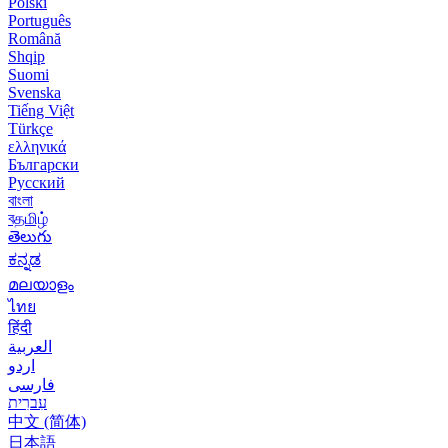
Polski
Português
Română
Shqip
Suomi
Svenska
Tiếng Việt
Türkçe
ελληνικά
Български
Русский
বাংলা
বதமிழ்
తెలుగు
ಕನ್ನಡ
മലയാളം
ไทย
हिंदी
العربية
اردو
فارسی
עִברִית
中文 (简体)
日本語