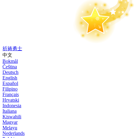
祈祷勇士
中文
Bokmål
Čeština
Deutsch
English
Español
Filipino
Français
Hrvatski
Indonesia
Italiana
Kiswahili
Magyar
Melayu
Nederlands