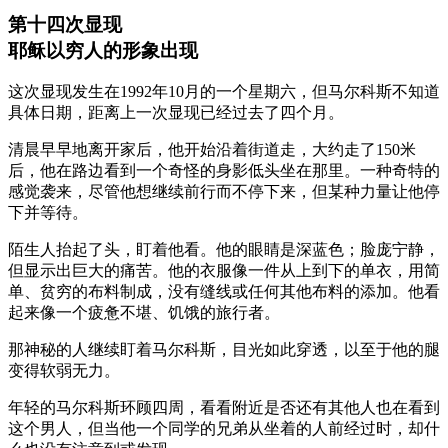
第十四次显现
耶稣以穷人的形象出现
这次显现发生在1992年10月的一个星期六，但马尔科斯不知道
具体日期，距离上一次显现已经过去了四个月。
清晨早早地离开家后，他开始沿着街道走，大约走了150米
后，他在路边看到一个奇怪的身影低头坐在那里。一种奇特的
感觉袭来，尽管他想继续前行而不停下来，但某种力量让他停
下并等待。
陌生人抬起了头，盯着他看。他的眼睛是深蓝色；脸庞宁静，
但显示出巨大的痛苦。他的衣服像一件从上到下的单衣，用简
单、贫穷的布料制成，没有缝线或任何其他布料的添加。他看
起来像一个疲惫不堪、饥饿的旅行者。
那神秘的人继续盯着马尔科斯，目光如此穿透，以至于他的腿
变得软弱无力。
年轻的马尔科斯环顾四周，看看附近是否还有其他人也在看到
这个男人，但当他一个同学的兄弟从坐着的人前经过时，却什