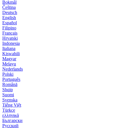
Bokmål
Čeština
Deutsch
English
Español
Filipino
Français
Hrvatski
Indonesia
Italiana
Kiswahili
Magyar
Melayu
Nederlands
Polski
Português
Română
Shqip
Suomi
Svenska
Tiếng Việt
Türkçe
ελληνικά
Български
Русский