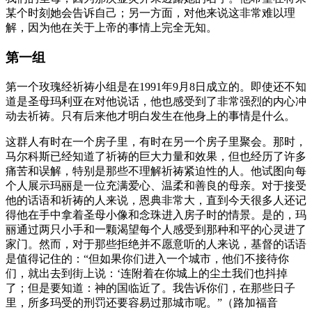
某个时刻她会告诉自己；另一方面，对他来说这非常难以理
解，因为他在关于上帝的事情上完全无知。
第一组
第一个玫瑰经祈祷小组是在1991年9月8日成立的。即使还不知
道是圣母玛利亚在对他说话，他也感受到了非常强烈的内心冲
动去祈祷。只有后来他才明白发生在他身上的事情是什么。
这群人有时在一个房子里，有时在另一个房子里聚会。那时，
马尔科斯已经知道了祈祷的巨大力量和效果，但也经历了许多
痛苦和误解，特别是那些不理解祈祷紧迫性的人。他试图向每
个人展示玛丽是一位充满爱心、温柔和善良的母亲。对于接受
他的话语和祈祷的人来说，恩典非常大，直到今天很多人还记
得他在手中拿着圣母小像和念珠进入房子时的情景。是的，玛
丽通过两只小手和一颗渴望每个人感受到那种和平的心灵进了
家门。然而，对于那些拒绝并不愿意听的人来说，基督的话语
是值得记住的：“但如果你们进入一个城市，他们不接待你
们，就出去到街上说：‘连附着在你城上的尘土我们也抖掉
了；但是要知道：神的国临近了。我告诉你们，在那些日子
里，所多玛受的刑罚还要容易过那城市呢。”（路加福音