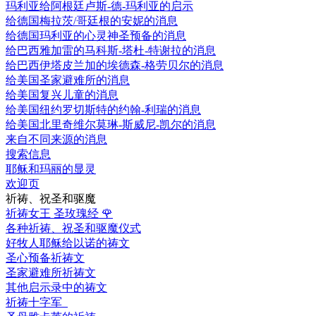
玛利亚给阿根廷卢斯-德-玛利亚的启示
给德国梅拉茨/哥廷根的安妮的消息
给德国玛利亚的心灵神圣预备的消息
给巴西雅加雷的马科斯-塔杜-特谢拉的消息
给巴西伊塔皮兰加的埃德森-格劳贝尔的消息
给美国圣家避难所的消息
给美国复兴儿童的消息
给美国纽约罗切斯特的约翰-利瑞的消息
给美国北里奇维尔莫琳-斯威尼-凯尔的消息
来自不同来源的消息
搜索信息
耶稣和玛丽的显灵
欢迎页
祈祷、祝圣和驱魔
祈祷女王 圣玫瑰经
🌹
各种祈祷、祝圣和驱魔仪式
好牧人耶稣给以诺的祷文
圣心预备祈祷文
圣家避难所祈祷文
其他启示录中的祷文
祈祷十字军