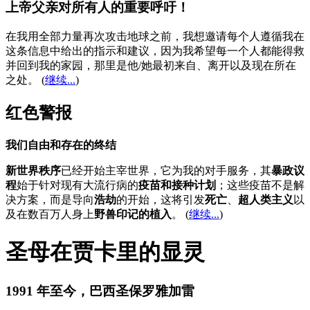
上帝父亲对所有人的重要呼吁！
在我用全部力量再次攻击地球之前，我想邀请每个人遵循我在
这条信息中给出的指示和建议，因为我希望每一个人都能得救
并回到我的家园，那里是他/她最初来自、离开以及现在所在
之处。
(
继续...
)
红色警报
我们自由和存在的终结
新世界秩序
已经开始主宰世界，它为我的对手服务，其
暴政议
程
始于针对现有大流行病的
疫苗和接种计划
；这些疫苗不是解
决方案，而是导向
浩劫
的开始，这将引发
死亡
、
超人类主义
以
及在数百万人身上
野兽印记的植入
。 (
继续...
)
圣母在贾卡里的显灵
1991 年至今，巴西圣保罗雅加雷