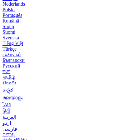
Nederlands
Polski
Português
Română
Shqip
Suomi
Svenska
Tiếng Việt
Türkçe
ελληνικά
Български
Русский
বাংলা
বதமிழ்
తెలుగు
ಕನ್ನಡ
മലയാളം
ไทย
हिंदी
العربية
اردو
فارسی
עִברִית