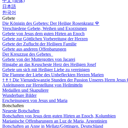
中文 (简体)
日本語
한국어
Gebete
Die Königin des Gebetes: Der Heilige Rosenkranz
🌹
Verschiedene Gebete, Weihen und Exorzismen
Gebete von Jesus dem guten Hirten an Enoch
Gebete zur Göttlichen Vorbereitung der Herzen
Gebete der Zuflucht der Heiligen Familie
Gebete aus anderen Offenbarungen
Der Kreuzzug des Gebetes
Gebete von der Muttergottes von Jacarei
Hingabe an das Keuscheste Herz des Heiligen Josef
Gebete um sich mit Heiliger Liebe zu vereinigen
Die Flamme der Liebe des Unbefleckten Herzen Marien
†
†
†
Die Vierundzwanzig Stunden der Passion Unseres Herrn Jesus 
Anleitungen zur Herstellung von Heilmitteln
Medaillen und Skapuliere
Wunderbare Bilder
Erscheinungen von Jesus und Maria
Botschaften
Neueste Botschaften
Botschaften von Jesus dem guten Hirten an Enoch, Kolumbien
Marianische Offenbarungen an Luz de Maria, Argentinien
Botschaften an Anne in Mellatz/Göttingen, Deutschland