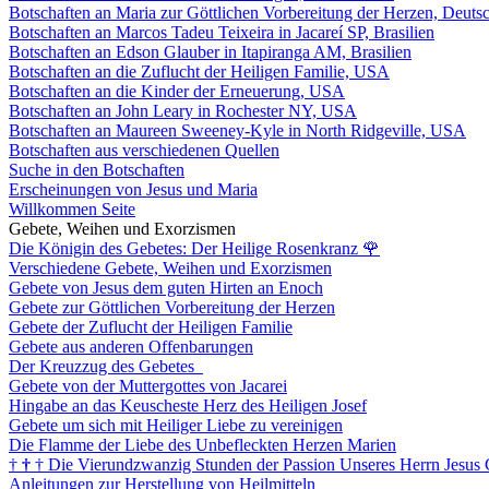
Botschaften an Maria zur Göttlichen Vorbereitung der Herzen, Deuts
Botschaften an Marcos Tadeu Teixeira in Jacareí SP, Brasilien
Botschaften an Edson Glauber in Itapiranga AM, Brasilien
Botschaften an die Zuflucht der Heiligen Familie, USA
Botschaften an die Kinder der Erneuerung, USA
Botschaften an John Leary in Rochester NY, USA
Botschaften an Maureen Sweeney-Kyle in North Ridgeville, USA
Botschaften aus verschiedenen Quellen
Suche in den Botschaften
Erscheinungen von Jesus und Maria
Willkommen Seite
Gebete, Weihen und Exorzismen
Die Königin des Gebetes: Der Heilige Rosenkranz
🌹
Verschiedene Gebete, Weihen und Exorzismen
Gebete von Jesus dem guten Hirten an Enoch
Gebete zur Göttlichen Vorbereitung der Herzen
Gebete der Zuflucht der Heiligen Familie
Gebete aus anderen Offenbarungen
Der Kreuzzug des Gebetes
Gebete von der Muttergottes von Jacarei
Hingabe an das Keuscheste Herz des Heiligen Josef
Gebete um sich mit Heiliger Liebe zu vereinigen
Die Flamme der Liebe des Unbefleckten Herzen Marien
†
†
†
Die Vierundzwanzig Stunden der Passion Unseres Herrn Jesus 
Anleitungen zur Herstellung von Heilmitteln