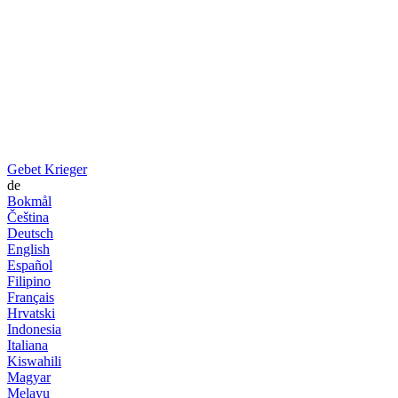
Gebet Krieger
de
Bokmål
Čeština
Deutsch
English
Español
Filipino
Français
Hrvatski
Indonesia
Italiana
Kiswahili
Magyar
Melayu