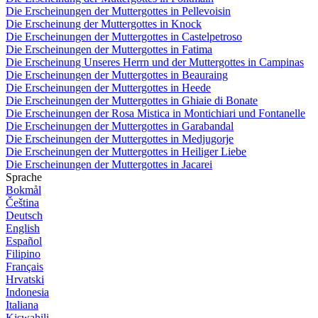
Die Erscheinungen der Muttergottes in Pellevoisin
Die Erscheinung der Muttergottes in Knock
Die Erscheinungen der Muttergottes in Castelpetroso
Die Erscheinungen der Muttergottes in Fatima
Die Erscheinung Unseres Herrn und der Muttergottes in Campinas
Die Erscheinungen der Muttergottes in Beauraing
Die Erscheinungen der Muttergottes in Heede
Die Erscheinungen der Muttergottes in Ghiaie di Bonate
Die Erscheinungen der Rosa Mistica in Montichiari und Fontanelle
Die Erscheinungen der Muttergottes in Garabandal
Die Erscheinungen der Muttergottes in Medjugorje
Die Erscheinungen der Muttergottes in Heiliger Liebe
Die Erscheinungen der Muttergottes in Jacarei
Sprache
Bokmål
Čeština
Deutsch
English
Español
Filipino
Français
Hrvatski
Indonesia
Italiana
Kiswahili