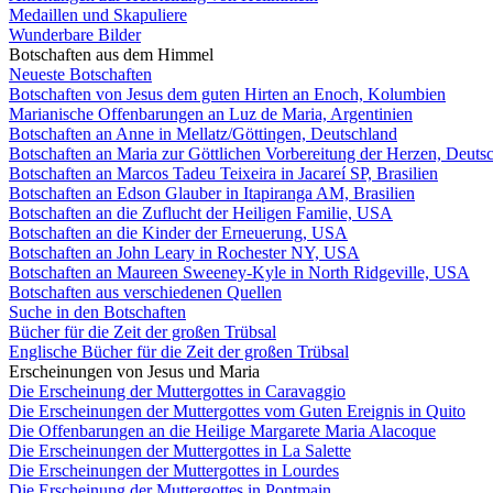
Medaillen und Skapuliere
Wunderbare Bilder
Botschaften aus dem Himmel
Neueste Botschaften
Botschaften von Jesus dem guten Hirten an Enoch, Kolumbien
Marianische Offenbarungen an Luz de Maria, Argentinien
Botschaften an Anne in Mellatz/Göttingen, Deutschland
Botschaften an Maria zur Göttlichen Vorbereitung der Herzen, Deuts
Botschaften an Marcos Tadeu Teixeira in Jacareí SP, Brasilien
Botschaften an Edson Glauber in Itapiranga AM, Brasilien
Botschaften an die Zuflucht der Heiligen Familie, USA
Botschaften an die Kinder der Erneuerung, USA
Botschaften an John Leary in Rochester NY, USA
Botschaften an Maureen Sweeney-Kyle in North Ridgeville, USA
Botschaften aus verschiedenen Quellen
Suche in den Botschaften
Bücher für die Zeit der großen Trübsal
Englische Bücher für die Zeit der großen Trübsal
Erscheinungen von Jesus und Maria
Die Erscheinung der Muttergottes in Caravaggio
Die Erscheinungen der Muttergottes vom Guten Ereignis in Quito
Die Offenbarungen an die Heilige Margarete Maria Alacoque
Die Erscheinungen der Muttergottes in La Salette
Die Erscheinungen der Muttergottes in Lourdes
Die Erscheinung der Muttergottes in Pontmain