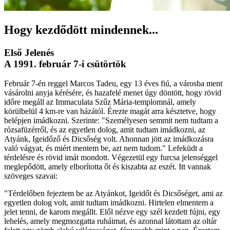
Hogy kezdődött mindennek...
Első Jelenés
A 1991. február 7-i csütörtök
Február 7-én reggel Marcos Tadeu, egy 13 éves fiú, a városba ment
vásárolni anyja kérésére, és hazafelé menet úgy döntött, hogy rövid
időre megáll az Immaculata Szűz Mária-templomnál, amely
körülbelül 4 km-re van házától. Érezte magát arra késztetve, hogy
belépjen imádkozni. Szerinte: "Személyesen semmit nem tudtam a
rózsafüzérről, és az egyetlen dolog, amit tudtam imádkozni, az
Atyánk, Igeidőző és Dicsőség volt. Ahonnan jött az imádkozásra
való vágyat, és miért mentem be, azt nem tudom." Lefeküdt a
térdelésre és rövid imát mondott. Végezetül egy furcsa jelenséggel
meglepődött, amely elborította őt és kiszabta az eszét. Itt vannak
szöveges szavai:
"Térdelőben fejeztem be az Atyánkot, Igeidőt és Dicsőséget, ami az
egyetlen dolog volt, amit tudtam imádkozni. Hirtelen elmentem a
jelet tenni, de karom megállt. Elől nézve egy szél kezdett fújni, egy
lehelés, amely megmozgatta ruháimat, és azonnal látottam az oltár