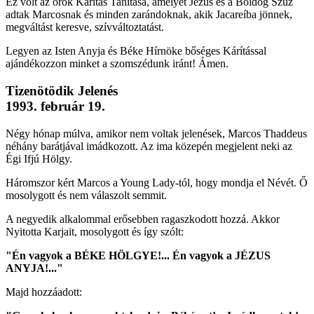
Ez volt az örök Kárítás Tanítása, amelyet Jézus és a Boldog Szűz
adtak Marcosnak és minden zarándoknak, akik Jacareíba jönnek,
megváltást keresve, szívváltoztatást.
Legyen az Isten Anyja és Béke Hírnöke bőséges Kárítással
ajándékozzon minket a szomszédunk iránt! Ámen.
Tizenötödik Jelenés
1993. február 19.
Négy hónap múlva, amikor nem voltak jelenések, Marcos Thaddeus
néhány barátjával imádkozott. Az ima közepén megjelent neki az
Égi Ifjú Hölgy.
Háromszor kért Marcos a Young Lady-tól, hogy mondja el Névét. Ő
mosolygott és nem válaszolt semmit.
A negyedik alkalommal erősebben ragaszkodott hozzá. Akkor
Nyitotta Karjait, mosolygott és így szólt:
"Én vagyok a BÉKE HÖLGYE!... Én vagyok a JÉZUS
ANYJA!..."
Majd hozzáadott: