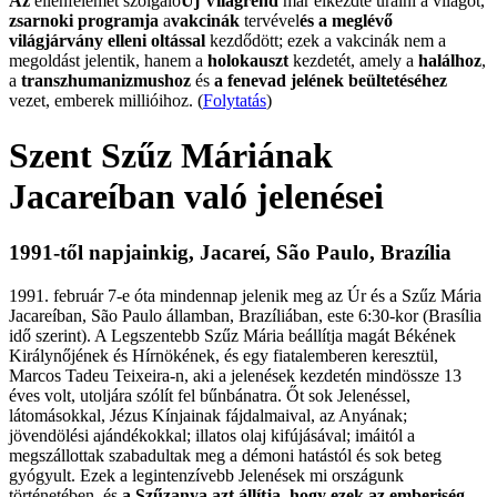
Az
ellenfelemet szolgáló
Új Világrend
már elkezdte uralni a világot,
zsarnoki programja
a
vakcinák
tervével
és a meglévő
világjárvány elleni oltással
kezdődött; ezek a vakcinák nem a
megoldást jelentik, hanem a
holokauszt
kezdetét, amely a
halálhoz
,
a
transzhumanizmushoz
és
a fenevad jelének beültetéséhez
vezet, emberek millióihoz. (
Folytatás
)
Szent Szűz Máriának
Jacareíban való jelenései
1991-től napjainkig, Jacareí, São Paulo, Brazília
1991. február 7-e óta mindennap jelenik meg az Úr és a Szűz Mária
Jacareíban, São Paulo államban, Brazíliában, este 6:30-kor (Brasília
idő szerint). A Legszentebb Szűz Mária beállítja magát Békének
Királynőjének és Hírnökének, és egy fiatalemberen keresztül,
Marcos Tadeu Teixeira-n, aki a jelenések kezdetén mindössze 13
éves volt, utoljára szólít fel bűnbánatra. Őt sok Jelenéssel,
látomásokkal, Jézus Kínjainak fájdalmaival, az Anyának;
jövendölési ajándékokkal; illatos olaj kifújásával; imáitól a
megszállottak szabadultak meg a démoni hatástól és sok beteg
gyógyult. Ezek a legintenzívebb Jelenések mi országunk
történetében, és
a Szűzanya azt állítja, hogy ezek az emberiség