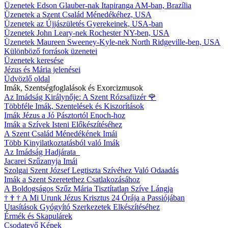
Üzenetek Edson Glauber-nak Itapiranga AM-ban, Brazília
Üzenetek a Szent Család Ménedékéhez, USA
Üzenetek az Újjászületés Gyerekeinek, USA-ban
Üzenetek John Leary-nek Rochester NY-ben, USA
Üzenetek Maureen Sweeney-Kyle-nek North Ridgeville-ben, USA
Különböző források üzenetei
Üzenetek keresése
Jézus és Mária jelenései
Üdvözlő oldal
Imák, Szentségfoglalások és Exorcizmusok
Az Imádság Királynője: A Szent Rózsafüzér
🌹
Többféle Imák, Szentelések és Kiszorítások
Imák Jézus a Jó Pásztortól Enoch-hoz
Imák a Szívek Isteni Előkészítéséhez
A Szent Család Ménedékének Imái
Több Kinyilatkoztatásból való Imák
Az Imádság Hadjárata
Jacarei Szűzanyja Imái
Szolgai Szent József Legtiszta Szívéhez Való Odaadás
Imák a Szent Szeretethez Csatlakozásához
A Boldogságos Szűz Mária Tisztítatlan Szíve Lángja
†
†
†
A Mi Urunk Jézus Krisztus 24 Órája a Passiójában
Utasítások Gyógyító Szerkezetek Elkészítéséhez
Érmék és Skapulárek
Csodatevő Képek