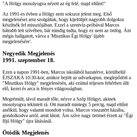
"A Hölgy mosolyogva nézett az ég felé, majd eltűnt!"
Az 1991-es évben a Hölgy nem sokszor jelent meg. Első
megjelenései arra szolgáltak, hogy kijelöltjét nagyobb dolgokra
készítsék fel missziójában. Ezzel a szentvíz-próbával Marcos
bátrabb lett szívében, bár mindig tudta, hogy ez nem az ördög. Ám
mégis hallgatott, várva a 'Misztikus Égi Hölgy' újabb
megjelenésére'.
Negyedik Megjelenés
1991. szeptember 18.
Ezen a napon 1991-ben, Marcos iskolából hazatérve, körülbelül
ÉJSZAKA 10:30-kor, amikor bejött az udvarkapun, meglepődött a
"Misztikus Hölgy" megjelenésén, aki ezúttal teljesen fehérben állt
elő, kezei és arca is fényes világosságban.
Megrémült, távol maradt tőle, nézve a Szép Hölgyt, akinek
mosolyogva tekintett rá. Ott maradt mintegy 5 percig, majd eltűnt
anélkül, hogy valamit mondott volna. Marcos visszatért házába,
gondolkodva arról, amit látott. Ám szíve nagy örömet érzett az "Égi
Ifjú Hölgy" újra látásánál.
Ötödik Megjelenés