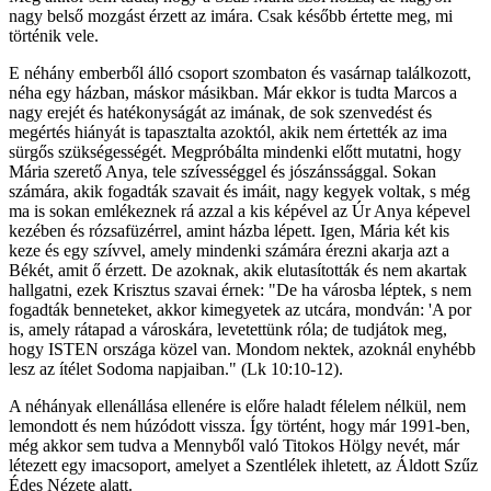
nagy belső mozgást érzett az imára. Csak később értette meg, mi
történik vele.
E néhány emberből álló csoport szombaton és vasárnap találkozott,
néha egy házban, máskor másikban. Már ekkor is tudta Marcos a
nagy erejét és hatékonyságát az imának, de sok szenvedést és
megértés hiányát is tapasztalta azoktól, akik nem értették az ima
sürgős szükségességét. Megpróbálta mindenki előtt mutatni, hogy
Mária szerető Anya, tele szívességgel és jószánssággal. Sokan
számára, akik fogadták szavait és imáit, nagy kegyek voltak, s még
ma is sokan emlékeznek rá azzal a kis képével az Úr Anya képevel
kezében és rózsafüzérrel, amint házba lépett. Igen, Mária két kis
keze és egy szívvel, amely mindenki számára érezni akarja azt a
Békét, amit ő érzett. De azoknak, akik elutasították és nem akartak
hallgatni, ezek Krisztus szavai érnek: "De ha városba léptek, s nem
fogadták benneteket, akkor kimegyetek az utcára, mondván: 'A por
is, amely rátapad a városkára, levetettünk róla; de tudjátok meg,
hogy ISTEN országa közel van. Mondom nektek, azoknál enyhébb
lesz az ítélet Sodoma napjaiban." (Lk 10:10-12).
A néhányak ellenállása ellenére is előre haladt félelem nélkül, nem
lemondott és nem húzódott vissza. Így történt, hogy már 1991-ben,
még akkor sem tudva a Mennyből való Titokos Hölgy nevét, már
létezett egy imacsoport, amelyet a Szentlélek ihletett, az Áldott Szűz
Édes Nézete alatt.