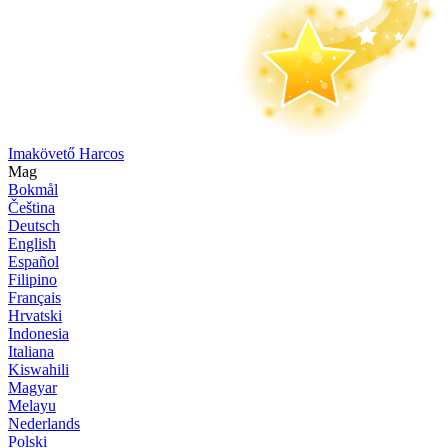
Imakövető Harcos
Mag
Bokmål
Čeština
Deutsch
English
Español
Filipino
Français
Hrvatski
Indonesia
Italiana
Kiswahili
Magyar
Melayu
Nederlands
Polski