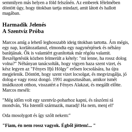
semmilyen más helyen a föld felszínén. Az emberek félelmében
döntött úgy, hogy titokban tartja mindazt, amit látott és hallott
magában.
Harmadik Jelenés
A Szentvíz Próba
Marcos amíg a lehető leghosszabb ideig titokban tartotta. Ám mégis,
egy nap, korlátozatlanul, elmondta egy nagynénjének és néhány
barátjának. Ők is valamiért gyanítottak már régóta valamit.
Beszélgetésük közben felmerült a kétely: "mi lenne, ha rossz dolog
volna?" Néhányan tanácsolták, hogy vigyen haza szent vizet, és
kész legyen az "Fényes Ifjú Hölgy" erősen locsolására, ha újra
megjelenik. Döntött, hogy szent vizet locsolgat, és megvizsgálja, jó
dolog-e vagy rossz dongó. 1991 augusztusában, amikor ismét
imádkozott otthon, visszatért a Fényes Alakzat, és megállt előtte.
Marcos meséli:
"Még időm volt egy szentvíz-poharhoz kapni, és rászórni rá
mondván, 'Ha Istentől származik, maradj! Ha nem, menj el!'
Oda mosolygott és így szólt nekem:"
"Fiam, én nem rossz vagyok. Égből jöttem!... "