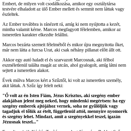
Embert, de milyen volt csodálkozása, amikor egy osztálytársa
testvére elhaladott az ülő Ember mellett és semmit nem láttak vagy
észleltek.
Az Ember továbbra is ránézett rá, amíg ki nem nyújtotta a kezét,
mintha valamit kérne. Marcos megfagyott félelemben, amikor az
ismeretlen karakter elkezdte felállni.
Marcos bezárta szemeit félelméből és mikor újra megnyitotta őket,
már nem látta a furcsa Urat, aki csak néhány pillanat előtt állt ott.
Akkor egy autó haladt el és szarvazott Marcosnak, aki félbol
eszméletlenül találta magát az utcán, ahol gyalogolt, amíg látni nem
sejtett a ismeretlen alakot.
Évek múlva Marcos kért a Szűztől, ki volt az ismeretlen személy,
akit láttak. A Szűz így felelt neki:
"Ő volt az én Isten Fiám, Jézus Krisztus, aki szegény ember
alakjában jelent meg neked, hogy mindenki megértsen: ha egy
szegény emberek ajtójához vernek, soha ne gyűlöljük vagy
tagadjuk el tőlük az ételt, függetlenül attól, mennyire nyomorék
és szegény lehet. Mindazt, amit a szegényekkel teszel, igazán
Jézusnak teszel..."