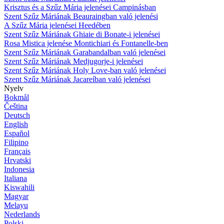
Krisztus és a Szűz Mária jelenései Campinásban
Szent Szűz Máriának Beauraingban való jelenési
A Szűz Mária jelenései Heedében
Szent Szűz Máriának Ghiaie di Bonate-i jelenései
Rosa Mistica jelenése Montichiari és Fontanelle-ben
Szent Szűz Máriának Garabandalban való jelenései
Szent Szűz Máriának Medjugorje-i jelenései
Szent Szűz Máriának Holy Love-ban való jelenései
Szent Szűz Máriának Jacareíban való jelenései
Nyelv
Bokmål
Čeština
Deutsch
English
Español
Filipino
Français
Hrvatski
Indonesia
Italiana
Kiswahili
Magyar
Melayu
Nederlands
Polski