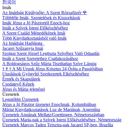
한국어
Imák
Az Imádság Királynője: A Szent Rózsafüzér
🌹
Többféle Imák, Szentelések és Kiszorítások
Imák Jézus a Jó Pásztortól Enoch-hoz
Imák a Szívek Isteni Előkészítéséhez
A Szent Család Ménedékének Imái
Több Kinyilatkoztatásból való Imák
Az Imádság Hadjárata
Jacarei Szűzanyja Imái
Szolgai Szent József Legtiszta Szívéhez Való Odaadás
Imák a Szent Szeretethez Csatlakozásához
A Boldogságos Szűz Mária Tisztítatlan Szíve Lángja
†
†
†
A Mi Urunk Jézus Krisztus 24 Órája a Passiójában
Utasítások Gyógyító Szerkezetek Elkészítéséhez
Érmék és Skapulárek
Csodatevő Képek
Jézus és Mária jelenései
Üzenetek
Legutóbbi Üzenetek
Jézus a Jó Pásztor üzenetei Enochnak, Kolumbiában
Máriai Kinyilatkoztatások Luz de Mariának, Argentína
Üzenetek Annának Mellatz/Goettingen, Németországban
Üzenetek Maria-nak a Szívek Isteni Előkészítéséhez, Németország
Üzenetek Marcos Tadeu Teixeira-nak Jacareí SP-ben, Brazília