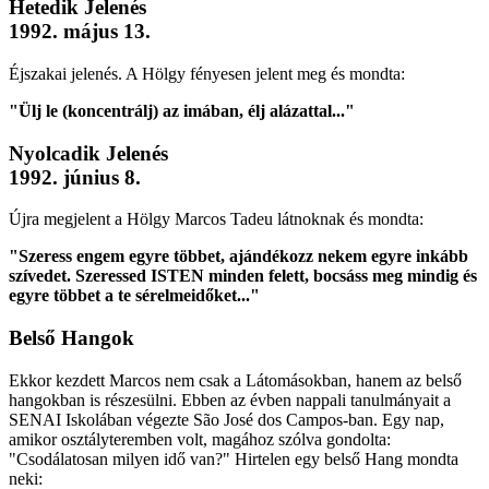
Hetedik Jelenés
1992. május 13.
Éjszakai jelenés. A Hölgy fényesen jelent meg és mondta:
"Ülj le (koncentrálj) az imában, élj alázattal..."
Nyolcadik Jelenés
1992. június 8.
Újra megjelent a Hölgy Marcos Tadeu látnoknak és mondta:
"Szeress engem egyre többet, ajándékozz nekem egyre inkább
szívedet. Szeressed ISTEN minden felett, bocsáss meg mindig és
egyre többet a te sérelmeidőket..."
Belső Hangok
Ekkor kezdett Marcos nem csak a Látomásokban, hanem az belső
hangokban is részesülni. Ebben az évben nappali tanulmányait a
SENAI Iskolában végezte São José dos Campos-ban. Egy nap,
amikor osztályteremben volt, magához szólva gondolta:
"Csodálatosan milyen idő van?" Hirtelen egy belső Hang mondta
neki: