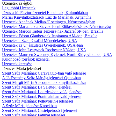
Üzenetek az égből
Legutóbbi Üzenetek
Jézus a Jó Pásztor üzenetei Enochnak, Kolumbiában
Máriai Kinyilatkoztatások Luz de Mariának, Argentína
Üzenetek Annának Mellatz/Goettingen, Németországban
Üzenetek Maria-nak a Szívek Isteni Előkészítéséhez, Németország
Üzenetek Marcos Tadeu Teixeira-nak Jacareí SP-ben, Brazília
Üzenetek Edson Glauber-nak Itapiranga AM-ban, Brazília
Üzenetek a Szent Család Ménedékéhez, USA
Üzenetek az Újjászületés Gyerekeinek, USA-ban
Üzenetek John Leary-nek Rochester NY-ben, USA
Üzenetek Maureen Sweeney-Kyle-nek North Ridgeville-ben, USA
Különböző források üzenetei
Üzenetek keresése
Jézus és Mária jelenései
Szent Szűz Máriának Caravaggio-ban való jelenése
A Jó Esemény Szűz Máriája jelenései Quito-ban
Szent Margit Mária Alacoque-nak kinyilatkoztatása
Szent Szűz Máriának La Salette-i jelenései
Szent Szűz Máriának Lourdes-ban való jelenései
Szent Szűz Máriának Pontmainban való jelenése
Szent Szűz Máriának Pellevoisin-i jelenései
A Szűz Mária jelenése Knockban
Szent Szűz Máriának Castelpetrosó-i jelenései
Szent Szűz Máriának Fatimai jelenései