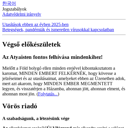
한국어
Jogszabályok
Adatvédelmi irányelv
Utasítások ebben az évben 2025-ben
Betegségek, pandémiák és ismeretlen vírusokkal kapcsolatban
Végső előkészületek
Az Atyaisten fontos felhívása mindenkihez!
Mielőtt a Föld bolygó ellen minden erejével kibontakoztatom a
karomat, MINDEN EMBERT FELKÉRNÉK, hogy kövesse a
jelzéseimet és az utasításaimat, amelyeket ebben az Üzenetben adok,
mert azt akarom, hogy MINDEN EMBER MEGMENTETT
legyen, és visszatérjen a Házamba, ahonnan jött, ahonnan elment, és
ahonnan most jön.
(
Folytatás...
)
Vörös riadó
A szabadságunk, a létezésünk vége