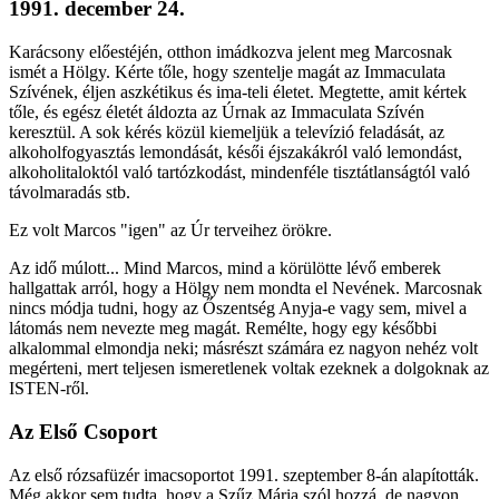
1991. december 24.
Karácsony előestéjén, otthon imádkozva jelent meg Marcosnak
ismét a Hölgy. Kérte tőle, hogy szentelje magát az Immaculata
Szívének, éljen aszkétikus és ima-teli életet. Megtette, amit kértek
tőle, és egész életét áldozta az Úrnak az Immaculata Szívén
keresztül. A sok kérés közül kiemeljük a televízió feladását, az
alkoholfogyasztás lemondását, késői éjszakákról való lemondást,
alkoholitaloktól való tartózkodást, mindenféle tisztátlanságtól való
távolmaradás stb.
Ez volt Marcos "igen" az Úr terveihez örökre.
Az idő múlott... Mind Marcos, mind a körülötte lévő emberek
hallgattak arról, hogy a Hölgy nem mondta el Nevének. Marcosnak
nincs módja tudni, hogy az Őszentség Anyja-e vagy sem, mivel a
látomás nem nevezte meg magát. Remélte, hogy egy későbbi
alkalommal elmondja neki; másrészt számára ez nagyon nehéz volt
megérteni, mert teljesen ismeretlenek voltak ezeknek a dolgoknak az
ISTEN-ről.
Az Első Csoport
Az első rózsafüzér imacsoportot 1991. szeptember 8-án alapították.
Még akkor sem tudta, hogy a Szűz Mária szól hozzá, de nagyon