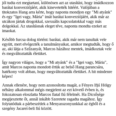
jól tudta ezt megtartani, különösen azt az utasítást, hogy imádkozzon
barátai konverziójáért, akik kinevetették hitéért. Valójában a
titokzatos Hang arra kérte, hogy naponta mondjon egy "Mi atyánk"
és egy "Igei vagy, Mária" imát barátai konverziójáért, akik már az
utcákon jártak drogokkal, szexuális kapcsolatokkal vagy más
dolgokkal. Az utasításnak eleget téve, naponta mondta ezeket az
imaokat.
Később furcsa dolog történt: barátai, akik már nem tanultak vele
együtt, mert elvégezték a tanulmányaikat, amikor megtudták, hogy ő
az, aki látja a Szűzanyát, Marcos házához mentek, imádkoztak vele
és megváltoztatták életüket.
Így nagyon világos, hogy a "Mi atyánk" és a "Igei vagy, Mária",
amit Marcos naponta mondott értük az belső Hang parancsára,
hatékony volt abban, hogy megváltoztatták életüket. A hit mindenre
képes!
Annak ellenére, hogy nem azonosította magát, a Fényes Ifjú Hölgy
néhány alkalommal mégis megjelent az ezt követő évben is, és
fokozatosan eloszlatta Marcos fiatal fiú félelmét. Ha Dicsősége
megijesztette őt, annál inkább Szeretete ragadta magához. Így
folytatódtak a párbeszédek a Menyasszonyunkkal az égből és a
szegény Jacareí-beli fiú között.