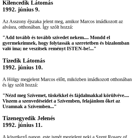
Kilencedik Látomás
1992. június 9.
Az Asszony éjszaka jelent meg, amikor Marcos imádkozott az
alvásra, otthonában. Így szólt hozzá:
"Add tovább és tovább szívedet nekem.... Mondd el
gyermekeimnek, hogy folytassák a szeretetben és bizalomban
való ima; ne veszítsek reményt ISTEN-be!..."
Tizedik Látomás
1992. június 10.
A Hölgy megjelent Marcos előtt, miközben imádkozott otthonában
és így szólt hozzá:
"Nézd meg Szívemet, tüskékkel és fájdalmakkal körülvéve....
Viszem a szenvedéseidet a Szívemben, felajánlom őket az
Uramnak a Szívemben..."
Tizenegyedik Jelenés
1992. június 11.
A következő napon, este ismét megjelent neki a Szent Rosary of