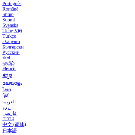
Português
Română
Shqip
Suomi
Svenska
Tiếng Việt
Türkçe
ελληνικά
Български
Русский
বাংলা
বதமிழ்
తెలుగు
ಕನ್ನಡ
മലയാളം
ไทย
हिंदी
العربية
اردو
فارسی
עִברִית
中文 (简体)
日本語