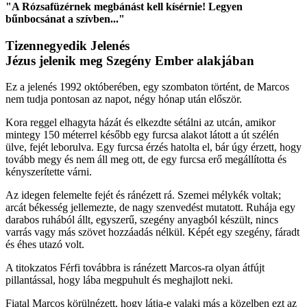
"A Rózsafüzérnek megbánást kell kísérnie! Legyen
bűnbocsánat a szívben..."
Tizennegyedik Jelenés
Jézus jelenik meg Szegény Ember alakjában
Ez a jelenés 1992 októberében, egy szombaton történt, de Marcos
nem tudja pontosan az napot, négy hónap után először.
Kora reggel elhagyta házát és elkezdte sétálni az utcán, amikor
mintegy 150 méterrel később egy furcsa alakot látott a út szélén
ülve, fejét leborulva. Egy furcsa érzés hatolta el, bár úgy érzett, hogy
tovább megy és nem áll meg ott, de egy furcsa erő megállította és
kényszerítette várni.
Az idegen felemelte fejét és ránézett rá. Szemei mélykék voltak;
arcát békesség jellemezte, de nagy szenvedést mutatott. Ruhája egy
darabos ruhából állt, egyszerű, szegény anyagból készült, nincs
varrás vagy más szövet hozzáadás nélkül. Képét egy szegény, fáradt
és éhes utazó volt.
A titokzatos Férfi továbbra is ránézett Marcos-ra olyan átfújt
pillantással, hogy lába megpuhult és meghajlott neki.
Fiatal Marcos körülnézett, hogy látja-e valaki más a közelben ezt az