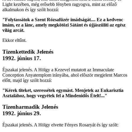
Light kezében, még erősebb fényben ragyogva, mint az előző
alkalmakon és így szólt hozzá:
"Folytassátok a Szent Rózsafüzér imádságát.... Ez a kedvenc
imám, ez a lánc, amely megkötözi Sátánt és újjászülíti az egész
világ arcát.
Ekkor eltűnt.
Tizenkettedik Jelenés
1992. június 17.
Éjszakai jelenés. A Hölgy a Kezevel mutatott az Immaculate
Conception Anyatemplom irányába, ahol először megjelent Marcos
előtt, majd így szólt hozzá:
"Kérek titeket, szeressétek egymást. Menjetek az Eukarisztia
Asztalához, hogy vegyétek fel a Mindenidős Ételt!..."
Tizenharmadik Jelenés
1992. június 29.
Éjszakai jelenés. A Hölgy elvette Fényes Rosaryát és így szólt: