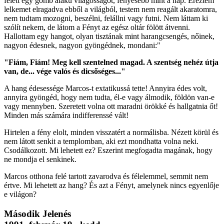
felett egy gömb alakú világosságot, fényesebb mint a nap. Éreztem
lelkemet elragadva ebből a világból, testem nem reagált akaratomra,
nem tudtam mozogni, beszélni, felállni vagy futni. Nem láttam ki
szólít nekem, de látom a Fényt az egész oltár fölött átvenni.
Hallottam egy hangot, olyan tisztának mint harangcsengés, nőinek,
nagyon édesnek, nagyon gyöngédnek, mondani:"
"Fiám, Fiám! Meg kell szentelned magad. A szentség nehéz útja
van, de... vége valós és dicsőséges..."
A hang édesessége Marcos-t extatikussá tette! Annyira édes volt,
annyira gyöngéd, hogy nem tudta, él-e vagy álmodik, földön van-e
vagy mennyben. Szeretett volna ott maradni örökké és hallgatnia őt!
Minden más számára indifferenssé vált!
Hirtelen a fény elolt, minden visszatért a normálisba. Nézett körül és
nem látott senkit a templomban, aki ezt mondhatta volna neki.
Csodálkozott. Mi lehetett ez? Eszerint megfogadta magának, hogy
ne mondja el senkinek.
Marcos otthona felé tartott zavarodva és félelemmel, semmit nem
értve. Mi lehetett az hang? És azt a Fényt, amelynek nincs egyenlője
e világon?
Második Jelenés