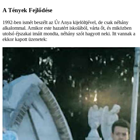
A Tények Fejlődése
1992-ben ismét beszélt az Úr Anya kijelöltjével, de csak néhány
alkalommal. Amikor este hazatért iskolából, várta őt, és miközben
utolsó éjszakai imáit mondta, néhány szót hagyott neki. Itt vannak a
ekkor kapott üzenetek: