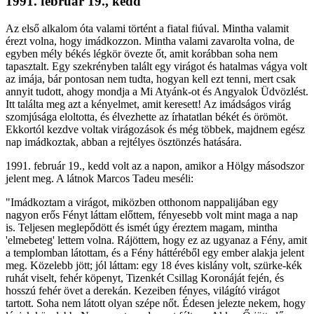
1991. február 19., kedd
Az első alkalom óta valami történt a fiatal fiúval. Mintha valamit
érezt volna, hogy imádkozzon. Mintha valami zavarolta volna, de
egyben mély békés légkör övezte őt, amit korábban soha nem
tapasztalt. Egy szekrényben talált egy virágot és hatalmas vágya volt
az imája, bár pontosan nem tudta, hogyan kell ezt tenni, mert csak
annyit tudott, ahogy mondja a Mi Atyánk-ot és Angyalok Üdvözlést.
Itt találta meg azt a kényelmet, amit keresett! Az imádságos virág
szomjúsága eloltotta, és élvezhette az írhatatlan békét és örömöt.
Ekkortól kezdve voltak virágozások és még többek, majdnem egész
nap imádkoztak, abban a rejtélyes ösztönzés hatására.
1991. február 19., kedd volt az a napon, amikor a Hölgy másodszor
jelent meg. A látnok Marcos Tadeu meséli:
"Imádkoztam a virágot, miközben otthonom nappalijában egy
nagyon erős Fényt láttam előttem, fényesebb volt mint maga a nap
is. Teljesen meglepődött és ismét úgy éreztem magam, mintha
'elmebeteg' lettem volna. Rájöttem, hogy ez az ugyanaz a Fény, amit
a templomban látottam, és a Fény háttéréből egy ember alakja jelent
meg. Közelebb jött; jól láttam: egy 18 éves kislány volt, szürke-kék
ruhát viselt, fehér köpenyt, Tizenkét Csillag Koronáját fején, és
hosszú fehér övet a derekán. Kezeiben fényes, világító virágot
tartott. Soha nem látott olyan szépe nőt. Édesen jelezte nekem, hogy