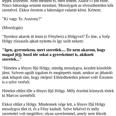
lépjek közelebb. Nem mentem el, mert féltem. Akkor Ő jött előre.
Nincs bátorsága semmit mondani. Mosolygott az elveszthetetlen kék
szemével. Ekkor éreztem a bátorságot valamit kérni. Kértem:
"Ki vagy Te, Asszony?"
(Mosolygás)
"Ilyenkor akarok itt lenni (e Fényben) a Hölgyvel? És íme, a Szép
Hölgy rózsaszín ajkait nyitotta és így szólt nekem:
"Igen, gyermekem, mert szeretlek.... De nem akarom, hogy
magad jöjj; hozd ide sokat a gyerekeimet is, akiknek
szeretek..."
"Hirtelen a fényes Ifjú Hölgy, mindig mosolygva, kezdett közelebb
járni. Szívem ugrált izgalom és meglepetés miatt, amikor az áthatoló
alak lehajolt rám, hogy öleljen! Elfeledhetetlen jelenet volt! Éreztem
is a szíve verését.
Hirtelen eltűnt tőle a fényes Ifjú Hölgy. Mély érzelmi könnyek törtek
ki Marcos szeméből.
Ekkor eltűnt a Hölgy. Mindennek vége lett, a fényes Ifjú Hölgy
mosolygva tűnt el, és a Fény kialudt. Szíve békével és mély
szeretettel volt megtöltve; olyan szerelemmel, amely nem létezik