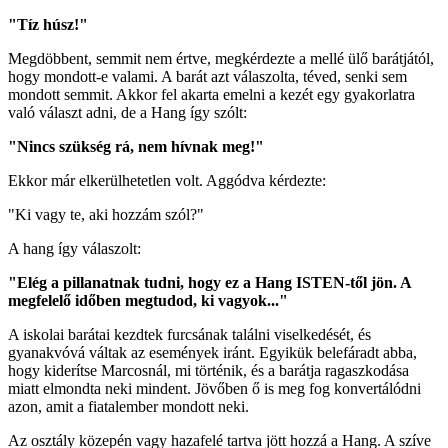
"Tíz húsz!"
Megdöbbent, semmit nem értve, megkérdezte a mellé ülő barátjától,
hogy mondott-e valami. A barát azt válaszolta, téved, senki sem
mondott semmit. Akkor fel akarta emelni a kezét egy gyakorlatra
való választ adni, de a Hang így szólt:
"Nincs szükség rá, nem hívnak meg!"
Ekkor már elkerülhetetlen volt. Aggódva kérdezte:
"Ki vagy te, aki hozzám szól?"
A hang így válaszolt:
"Elég a pillanatnak tudni, hogy ez a Hang ISTEN-től jön. A
megfelelő időben megtudod, ki vagyok..."
A iskolai barátai kezdtek furcsának találni viselkedését, és
gyanakvóvá váltak az események iránt. Egyikük belefáradt abba,
hogy kiderítse Marcosnál, mi történik, és a barátja ragaszkodása
miatt elmondta neki mindent. Jövőben ő is meg fog konvertálódni
azon, amit a fiatalember mondott neki.
Az osztály közepén vagy hazafelé tartva jött hozzá a Hang. A szíve