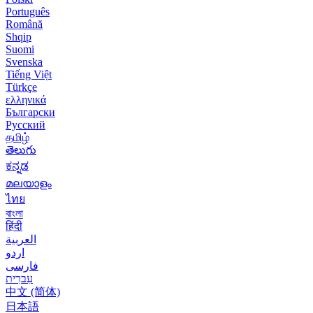
Português
Română
Shqip
Suomi
Svenska
Tiếng Việt
Türkçe
ελληνικά
Български
Русский
தமிழ்
తెలుగు
ಕನ್ನಡ
മലയാളം
ไทย
বাংলা
हिंदी
العربية
اردو
فارسی
עִברִית
中文 (简体)
日本語