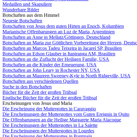
Medaillen und Skapuliere
Wunderbare Bilder
Botschaften aus dem Himmel
Neueste Botschaften
Botschaften von Jesus dem guten Hirten an Enoch, Kolumbien
Marianische Offenbarungen an Luz de Maria, Argentinien
Botschaften an Anne in Mellatz/Göttingen, Deutschland
Botschaften an Maria zur Göttlichen Vorbereitung der Herzen, Deuts
Botschaften an Marcos Tadeu Teixeira in Jacareí SP, Brasilien
Botschaften an Edson Glauber in Itapiranga AM, Brasilien
Botschaften an die Zuflucht der Heiligen Familie, USA
Botschaften an die Kinder der Erneuerung, USA
Botschaften an John Leary in Rochester NY, USA
Botschaften an Maureen Sweeney-Kyle in North Ridgeville, USA
Botschaften aus verschiedenen Quellen
Suche in den Botschaften
Bücher für die Zeit der großen Trübsal
Englische Bücher für die Zeit der großen Trübsal
Erscheinungen von Jesus und Maria
Die Erscheinung der Muttergottes in Caravaggio
Die Erscheinungen der Muttergottes vom Guten Ereignis in Quito
Die Offenbarungen an die Heilige Margarete Maria Alacoque
Die Erscheinungen der Muttergottes in La Salette
Die Erscheinungen der Muttergottes in Lourdes
Die Erscheinung der Muttergottes in Pontmain