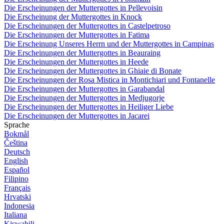
Die Erscheinungen der Muttergottes in Pellevoisin
Die Erscheinung der Muttergottes in Knock
Die Erscheinungen der Muttergottes in Castelpetroso
Die Erscheinungen der Muttergottes in Fatima
Die Erscheinung Unseres Herrn und der Muttergottes in Campinas
Die Erscheinungen der Muttergottes in Beauraing
Die Erscheinungen der Muttergottes in Heede
Die Erscheinungen der Muttergottes in Ghiaie di Bonate
Die Erscheinungen der Rosa Mistica in Montichiari und Fontanelle
Die Erscheinungen der Muttergottes in Garabandal
Die Erscheinungen der Muttergottes in Medjugorje
Die Erscheinungen der Muttergottes in Heiliger Liebe
Die Erscheinungen der Muttergottes in Jacarei
Sprache
Bokmål
Čeština
Deutsch
English
Español
Filipino
Français
Hrvatski
Indonesia
Italiana
Kiswahili