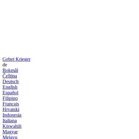
Gebet Krieger
de
Bokmål
Čeština
Deutsch
English
Español
Filipino
Français
Hrvatski
Indonesia
Italiana
Kiswahili
Magyar
Melayu