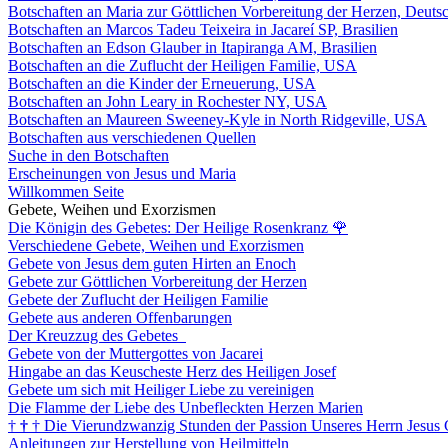
Botschaften an Maria zur Göttlichen Vorbereitung der Herzen, Deuts
Botschaften an Marcos Tadeu Teixeira in Jacareí SP, Brasilien
Botschaften an Edson Glauber in Itapiranga AM, Brasilien
Botschaften an die Zuflucht der Heiligen Familie, USA
Botschaften an die Kinder der Erneuerung, USA
Botschaften an John Leary in Rochester NY, USA
Botschaften an Maureen Sweeney-Kyle in North Ridgeville, USA
Botschaften aus verschiedenen Quellen
Suche in den Botschaften
Erscheinungen von Jesus und Maria
Willkommen Seite
Gebete, Weihen und Exorzismen
Die Königin des Gebetes: Der Heilige Rosenkranz
🌹
Verschiedene Gebete, Weihen und Exorzismen
Gebete von Jesus dem guten Hirten an Enoch
Gebete zur Göttlichen Vorbereitung der Herzen
Gebete der Zuflucht der Heiligen Familie
Gebete aus anderen Offenbarungen
Der Kreuzzug des Gebetes
Gebete von der Muttergottes von Jacarei
Hingabe an das Keuscheste Herz des Heiligen Josef
Gebete um sich mit Heiliger Liebe zu vereinigen
Die Flamme der Liebe des Unbefleckten Herzen Marien
†
†
†
Die Vierundzwanzig Stunden der Passion Unseres Herrn Jesus 
Anleitungen zur Herstellung von Heilmitteln