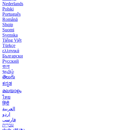
Nederlands
Polski
Português
Română
Shqip
Suomi
Svenska
Tiếng Việt
Türkçe
ελληνικά
Български
Русский
বাংলা
বதமிழ்
తెలుగు
ಕನ್ನಡ
മലയാളം
ไทย
हिंदी
العربية
اردو
فارسی
עִברִית