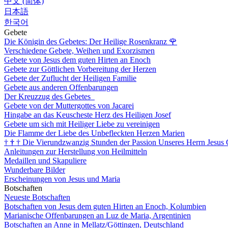
中文 (简体)
日本語
한국어
Gebete
Die Königin des Gebetes: Der Heilige Rosenkranz
🌹
Verschiedene Gebete, Weihen und Exorzismen
Gebete von Jesus dem guten Hirten an Enoch
Gebete zur Göttlichen Vorbereitung der Herzen
Gebete der Zuflucht der Heiligen Familie
Gebete aus anderen Offenbarungen
Der Kreuzzug des Gebetes
Gebete von der Muttergottes von Jacarei
Hingabe an das Keuscheste Herz des Heiligen Josef
Gebete um sich mit Heiliger Liebe zu vereinigen
Die Flamme der Liebe des Unbefleckten Herzen Marien
†
†
†
Die Vierundzwanzig Stunden der Passion Unseres Herrn Jesus 
Anleitungen zur Herstellung von Heilmitteln
Medaillen und Skapuliere
Wunderbare Bilder
Erscheinungen von Jesus und Maria
Botschaften
Neueste Botschaften
Botschaften von Jesus dem guten Hirten an Enoch, Kolumbien
Marianische Offenbarungen an Luz de Maria, Argentinien
Botschaften an Anne in Mellatz/Göttingen, Deutschland