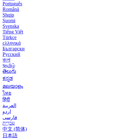
Português
Română
Shqip
Suomi
Svenska
Tiếng Việt
Türkçe
ελληνικά
Български
Русский
বাংলা
বதமிழ்
తెలుగు
ಕನ್ನಡ
മലയാളം
ไทย
हिंदी
العربية
اردو
فارسی
עִברִית
中文 (简体)
日本語