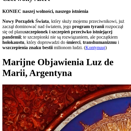
KONIEC naszej wolności, naszego istnienia
Nowy Porządek Świata
, który służy mojemu przeciwnikowi, już
zaczął dominować nad światem, jego
program tyranii
rozpoczął
się od planu
szczepionek i szczepień przeciwko istniejącej
pandemii
; te szczepionki nie są rozwiązaniem, ale początkiem
holokaustu
, który doprowadzi do
śmierci
,
transhumanizmu
i
wszczepienia znaku bestii
milionom ludzi. (
Kontynuuj
)
Marijne Objawienia Luz de
Marii, Argentyna