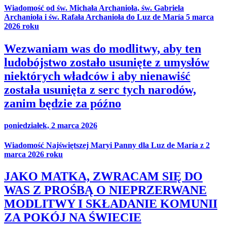
Wiadomość od św. Michała Archanioła, św. Gabriela
Archanioła i św. Rafała Archanioła do Luz de María 5 marca
2026 roku
Wezwaniam was do modlitwy, aby ten
ludobójstwo zostało usunięte z umysłów
niektórych władców i aby nienawiść
została usunięta z serc tych narodów,
zanim będzie za późno
poniedziałek, 2 marca 2026
Wiadomość Najświętszej Maryi Panny dla Luz de María z 2
marca 2026 roku
JAKO MATKA, ZWRACAM SIĘ DO
WAS Z PROŚBĄ O NIEPRZERWANE
MODLITWY I SKŁADANIE KOMUNII
ZA POKÓJ NA ŚWIECIE