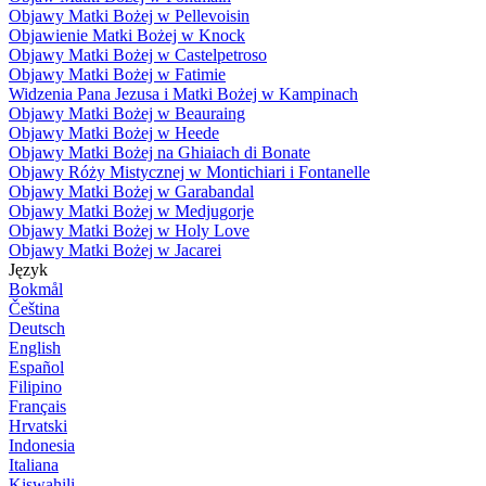
Objawy Matki Bożej w Pellevoisin
Objawienie Matki Bożej w Knock
Objawy Matki Bożej w Castelpetroso
Objawy Matki Bożej w Fatimie
Widzenia Pana Jezusa i Matki Bożej w Kampinach
Objawy Matki Bożej w Beauraing
Objawy Matki Bożej w Heede
Objawy Matki Bożej na Ghiaiach di Bonate
Objawy Róży Mistycznej w Montichiari i Fontanelle
Objawy Matki Bożej w Garabandal
Objawy Matki Bożej w Medjugorje
Objawy Matki Bożej w Holy Love
Objawy Matki Bożej w Jacarei
Język
Bokmål
Čeština
Deutsch
English
Español
Filipino
Français
Hrvatski
Indonesia
Italiana
Kiswahili