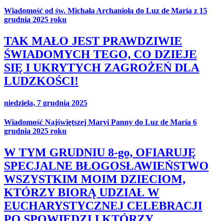
Wiadomość od św. Michała Archanioła do Luz de María z 15
grudnia 2025 roku
TAK MAŁO JEST PRAWDZIWIE
ŚWIADOMYCH TEGO, CO DZIEJE
SIĘ I UKRYTYCH ZAGROŻEŃ DLA
LUDZKOŚCI!
niedziela, 7 grudnia 2025
Wiadomość Najświętszej Maryi Panny do Luz de María 6
grudnia 2025 roku
W TYM GRUDNIU 8-go, OFIARUJĘ
SPECJALNE BŁOGOSŁAWIEŃSTWO
WSZYSTKIM MOIM DZIECIOM,
KTÓRZY BIORĄ UDZIAŁ W
EUCHARYSTYCZNEJ CELEBRACJI
PO SPOWIEDZI I KTÓRZY