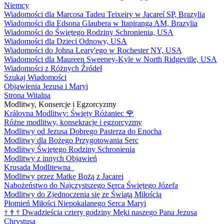
Niemcy
Wiadomości dla Marcosa Tadeu Teixeiry w Jacareí SP, Brazylia
Wiadomości dla Edsona Glaubera w Itapiranga AM, Brazylia
Wiadomości do Świętego Rodziny Schronienia, USA
Wiadomości dla Dzieci Odnowy, USA
Wiadomości do Johna Leary'ego w Rochester NY, USA
Wiadomości dla Maureen Sweeney-Kyle w North Ridgeville, USA
Wiadomości z Różnych Źródeł
Szukaj Wiadomości
Objawienia Jezusa i Maryi
Strona Witalna
Modlitwy, Konsercje i Egzorcyzmy
Královna Modlitwy: Święty Różaniec
🌹
Różne modlitwy, konsekracje i egzorcyzmy
Modlitwy od Jezusa Dobrego Pasterza do Enocha
Modlitwy dla Bożego Przygotowania Serc
Modlitwy Świętego Rodziny Schronienia
Modlitwy z innych Objawień
Krusada Modlitewna
Modlitwy przez Matkę Bożą z Jacarei
Nabożeństwo do Najczystszego Serca Świętego Józefa
Modlitwy do Zjednoczenia się ze Świątą Miłością
Płomień Miłości Niepokalanego Serca Maryi
†
†
†
Dwadzieścia cztery godziny Męki naszego Pana Jezusa
Chrystusa