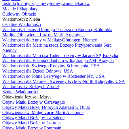
Instrukcje dotyczące przygotowywania lekarstw
Medale i Skapulary
Cudowny Obrazki
Wiadomości z Nieba
Ostatnie Wiadomości
Wiadomości Jezusa Dobrego Pasterza do Enocha, Kolumbia
Marijne Objawienia Luz de Marii, Argentyna
Wiadomości do Anny w Mellatz/Göttingen, Niemcy
Wiadomości dla Marii na rzecz Bożego Przygotowania Serc,
Niemcy
Wiadomości dla Marcosa Tadeu Teixeiry w Jacareí SP, Brazylia
Wiadomości dla Edsona Glaubera w Itapiranga AM, Brazylia
Wiadomości do Świętego Rodziny Schronienia, USA
Wiadomości dla Dzieci Odnowy, USA
Wiadomości do Johna Leary'ego w Rochester NY, USA
Wiadomości dla Maureen Sweeney-Kyle w North Ridgeville, USA
Wiadomości z Różnych Źródeł
Szukaj Wiadomości
Objawienia Jezusa i Maryi
Objaw Matki Bożej w Caravaggio
Objawy Matki Bożej Dobrych Zdarzeń w Quito
Objawienia św. Małgorzacie Marii Alacoque
Objawy Matki Bożej w La Salette
Objawy Matki Bożej w Lourdes
Objaw Matki Bożej w Pontmain