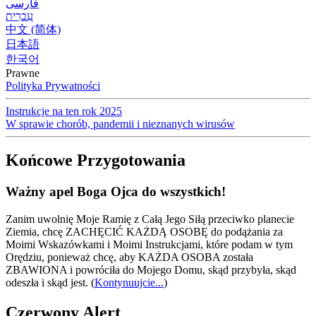
فارسی
עִברִית
中文 (简体)
日本語
한국어
Prawne
Polityka Prywatności
Instrukcje na ten rok 2025
W sprawie chorób, pandemii i nieznanych wirusów
Końcowe Przygotowania
Ważny apel Boga Ojca do wszystkich!
Zanim uwolnię Moje Ramię z Całą Jego Siłą przeciwko planecie
Ziemia, chcę ZACHĘCIĆ KAŻDĄ OSOBĘ do podążania za
Moimi Wskazówkami i Moimi Instrukcjami, które podam w tym
Orędziu, ponieważ chcę, aby KAŻDA OSOBA została
ZBAWIONA i powróciła do Mojego Domu, skąd przybyła, skąd
odeszła i skąd jest.
(
Kontynuujcie...
)
Czerwony Alert