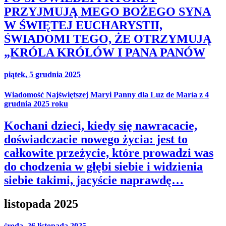
PRZYJMUJĄ MEGO BOŻEGO SYNA
W ŚWIĘTEJ EUCHARYSTII,
ŚWIADOMI TEGO, ŻE OTRZYMUJĄ
„KRÓLA KRÓLÓW I PANA PANÓW
piątek, 5 grudnia 2025
Wiadomość Najświętszej Maryi Panny dla Luz de María z 4
grudnia 2025 roku
Kochani dzieci, kiedy się nawracacie,
doświadczacie nowego życia: jest to
całkowite przeżycie, które prowadzi was
do chodzenia w głębi siebie i widzienia
siebie takimi, jacyście naprawdę…
listopada 2025
środa, 26 listopada 2025