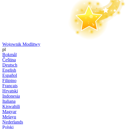
Wojownik Modlitwy
pl
Bokmål
Čeština
Deutsch
English
Español
Filipino
Français
Hrvatski
Indonesia
Italiana
Kiswahili
Magyar
Melayu
Nederlands
Polski