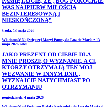
PAMIĘTAJCIE, ŻE „BÓG POKOCHAŁ
WAS NAJPIERW MIŁOŚCIĄ
BEZINTERESOWNĄ I
NIESKOŃCZONĄ”
środa, 13 maja 2026
Wiadomość Najświętszej Maryi Panny do Luz de María z 13
maja 2026 roku
JAKO PREZENT OD CIEBIE DLA
MNIE PROSZĘ O WYZNANIE, A CI,
KTÓRZY OTRZYMAJĄ TEN MOJ
WEZWANIE W INNYM DNIU,
WYZNAJCIE NATYCHMIAST PO
OTRZYMANIU
poniedziałek, 4 maja 2026
Wiadomość od Świętego Rafała Archanioła do Luz de María 4