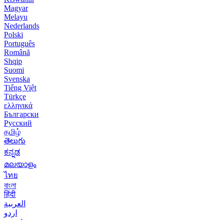
Magyar
Melayu
Nederlands
Polski
Português
Română
Shqip
Suomi
Svenska
Tiếng Việt
Türkçe
ελληνικά
Български
Русский
தமிழ்
తెలుగు
ಕನ್ನಡ
മലയാളം
ไทย
বাংলা
हिंदी
العربية
اردو