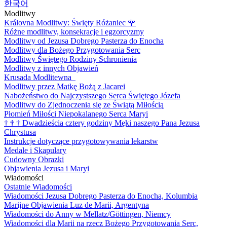
한국어
Modlitwy
Královna Modlitwy: Święty Różaniec
🌹
Różne modlitwy, konsekracje i egzorcyzmy
Modlitwy od Jezusa Dobrego Pasterza do Enocha
Modlitwy dla Bożego Przygotowania Serc
Modlitwy Świętego Rodziny Schronienia
Modlitwy z innych Objawień
Krusada Modlitewna
Modlitwy przez Matkę Bożą z Jacarei
Nabożeństwo do Najczystszego Serca Świętego Józefa
Modlitwy do Zjednoczenia się ze Świątą Miłością
Płomień Miłości Niepokalanego Serca Maryi
†
†
†
Dwadzieścia cztery godziny Męki naszego Pana Jezusa
Chrystusa
Instrukcje dotyczące przygotowywania lekarstw
Medale i Skapulary
Cudowny Obrazki
Objawienia Jezusa i Maryi
Wiadomości
Ostatnie Wiadomości
Wiadomości Jezusa Dobrego Pasterza do Enocha, Kolumbia
Marijne Objawienia Luz de Marii, Argentyna
Wiadomości do Anny w Mellatz/Göttingen, Niemcy
Wiadomości dla Marii na rzecz Bożego Przygotowania Serc,