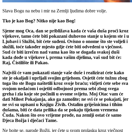
Slava Bogu na nebu i mir na Zemlji ljudima dobre volje.
Tko je kao Bog? Nitko nije kao Bog!
Sjeme mog Oca, dan se približava kada će vaša duša proći kroz
vijekove, tamo ćete biti pokazani duhovno stanje u kojem ste i u
Ljubavi i Službi, bit ćete suđeni. Ovisno o onome što ste voljeli i
služili, toće također mjesto gdje ćete biti odvedeni u vječnost.
Sud će biti izrečen nad vama kao što se događa svakoj duši
kada dođe u vijekove i, prema vašim djelima, vaš sud bit će:
Raj, Čistilište ili Pakao.
Najviši će vam pokazati stanje vaše duše i realizirat ćete kako
ste je okaljali i uprljali svojim grijehom. Osjetit ćete tužnu zbog
toga što ste Bogu naštetili kroz svoje braću; vidjeti ćete sebe sva
svojom nedaćom i osjetiti odbojnost prema sebi zbog svega
greha i zla koje ste počinili u ovome svijetu. Moj Otac vam će
dati Milost Pokajanja, ako ga zamolite; ne svi će se pokajati, jer
ne svi su upisani u Knjigu Živih. Ostalim griješnicima i tihim
dušama, biti će data prilika da se pokaju tijekom vremena
Čuda. Nakon što ovo vrijeme prođe, na zemlji ostat će samo
Djeca Božja i dječaci Tame.
Ne bojte se, narode Božji, jer ćete u svom prolasku kroz vječnost