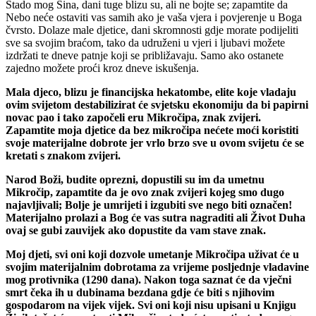
Stado mog Sina, dani tuge blizu su, ali ne bojte se; zapamtite da
Nebo neće ostaviti vas samih ako je vaša vjera i povjerenje u Boga
čvrsto. Dolaze male djetice, dani skromnosti gdje morate podijeliti
sve sa svojim braćom, tako da udruženi u vjeri i ljubavi možete
izdržati te dneve patnje koji se približavaju. Samo ako ostanete
zajedno možete proći kroz dneve iskušenja.
Mala djeco, blizu je financijska hekatombe, elite koje vladaju
ovim svijetom destabilizirat će svjetsku ekonomiju da bi papirni
novac pao i tako započeli eru Mikročipa, znak zvijeri.
Zapamtite moja djetice da bez mikročipa nećete moći koristiti
svoje materijalne dobrote jer vrlo brzo sve u ovom svijetu će se
kretati s znakom zvijeri.
Narod Boži, budite oprezni, dopustili su im da umetnu
Mikročip, zapamtite da je ovo znak zvijeri kojeg smo dugo
najavljivali; Bolje je umrijeti i izgubiti sve nego biti označen!
Materijalno prolazi a Bog će vas sutra nagraditi ali Život Duha
ovaj se gubi zauvijek ako dopustite da vam stave znak.
Moj djeti, svi oni koji dozvole umetanje Mikročipa uživat će u
svojim materijalnim dobrotama za vrijeme posljednje vladavine
mog protivnika (1290 dana). Nakon toga saznat će da vječni
smrt čeka ih u dubinama bezdana gdje će biti s njihovim
gospodarom na vijek vijek. Svi oni koji nisu upisani u Knjigu