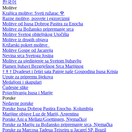
한국어
Molitve
Kraljica molitve: Sveti ružarac
🌹
Razne molitve, posvete i egzorcizmi
Molitve od Isusa Dobrog Pastira za Enocha
Molitve za Božansko pripremanje srca
Molitve Svetog obiteljskog Utočišta
Molitve iz drugih objava
Križarski pokret molitve
Molitve Gospe od Jacareija
Nevina srca Svetoga Josipa
Molitve za ujedinjenje sa Svetom ljubavlju
Plamen ljubavi Bezgrješnog Srca Marijinog
†
†
†
Dvadeset i četiri sata Patnje naše Gospodina Isusa Krista
Upute za pripremu lijekova
Medaljoni i skapulari
Čudesne slike
Pojavljivanja Isusa i Marije
Poruke
Nedavne poruke
Poruke Isusa Dobrog Pastira Enochu, Kolumbija
Marijine objave Luz de Mariji, Argentina
Poruke Ani u Mellatz/Goettingen, Njemačkoj
Poruke za Mariju za Božansko pripremanje srca, Njemačka
Poruke za Marcosa Tadeua Teixeiru u Jacareí SP, Brazil