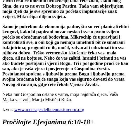
Živih trčat će umetnuti Mikročip; tada ćete znati, stado mog
Sina, da su to ne ovce Dobrog Pastira. Tada vam objavljujem
moja djeti da je sve spremno za početak implantacije znak
zvijeri, Mikročipa diljem svijeta.
Samo je potrebno da ekonomija padne, što su već planirali elitni
krugovi, kako bi papirani novac nestao i sve u ovom svijetu
počelo se obračunavati bodovima. Mikrochip će upravljati i
kontrolirati sve, a oni koji ga nemaju umetnuti bit će smatrani
izdajnicima; progonit ću ih, mučit, zatvarat i oduzimati im sva
njihova dobra. Teško vremensko iskušenje čeka vas, mala
djeca, ali ne bojte se, Nebo će vas zaštiti, hraniti i brinuti za vas
ako budete postojani i vjerni Bogu. Tri i pol godine proći će kao
san, ako je vaša vjera i povjerenje u Gospodina čvrsto.
Postojanost spojena s ljubavlju prema Bogu i ljubavlju prema
svojim braćama bit će snaga koja vas sigurno dovesti do vrata
Novog Stvaranja, gdje ćete čekati Vjenac Života.
Neka mir Gospodina ostane s vama, moja najdraža djeca. Vaša
Majka vas voli, Marija Mistički Ružo.
Izvor:
www.mensajesdelbuenpastorenoc.org
Pročitajte Efesjanima 6:10-18+