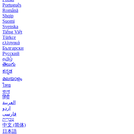
Português
Română
Shqip
Suomi
Svenska
Tiếng Việt
Türkçe
ελληνικά
Български
Русский
தமிழ்
తెలుగు
ಕನ್ನಡ
മലയാളം
ไทย
বাংলা
हिंदी
العربية
اردو
فارسی
עִברִית
中文 (简体)
日本語