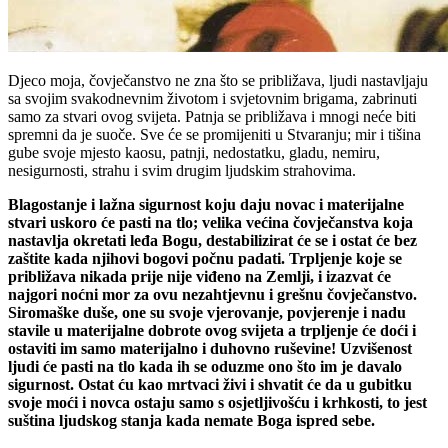
Djeco moja, čovječanstvo ne zna što se približava, ljudi nastavljaju
sa svojim svakodnevnim životom i svjetovnim brigama, zabrinuti
samo za stvari ovog svijeta. Patnja se približava i mnogi neće biti
spremni da je suoče. Sve će se promijeniti u Stvaranju; mir i tišina
gube svoje mjesto kaosu, patnji, nedostatku, gladu, nemiru,
nesigurnosti, strahu i svim drugim ljudskim strahovima.
Blagostanje i lažna sigurnost koju daju novac i materijalne
stvari uskoro će pasti na tlo; velika većina čovječanstva koja
nastavlja okretati leđa Bogu, destabilizirat će se i ostat će bez
zaštite kada njihovi bogovi počnu padati. Trpljenje koje se
približava nikada prije nije viđeno na Zemlji, i izazvat će
najgori noćni mor za ovu nezahtjevnu i grešnu čovječanstvo.
Siromaške duše, one su svoje vjerovanje, povjerenje i nadu
stavile u materijalne dobrote ovog svijeta a trpljenje će doći i
ostaviti im samo materijalno i duhovno ruševine! Uzvišenost
ljudi će pasti na tlo kada ih se oduzme ono što im je davalo
sigurnost. Ostat ću kao mrtvaci živi i shvatit će da u gubitku
svoje moći i novca ostaju samo s osjetljivošću i krhkosti, to jest
suština ljudskog stanja kada nemate Boga ispred sebe.