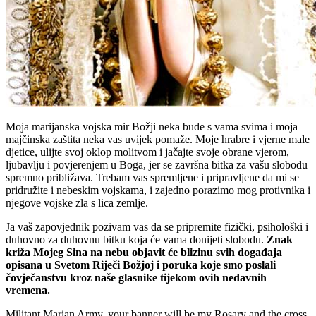
Moja marijanska vojska mir Božji neka bude s vama svima i moja
majčinska zaštita neka vas uvijek pomaže. Moje hrabre i vjerne male
djetice, ulijte svoj oklop molitvom i jačajte svoje obrane vjerom,
ljubavlju i povjerenjem u Boga, jer se završna bitka za vašu slobodu
spremno približava. Trebam vas spremljene i pripravljene da mi se
pridružite i nebeskim vojskama, i zajedno porazimo mog protivnika i
njegove vojske zla s lica zemlje.
Ja vaš zapovjednik pozivam vas da se pripremite fizički, psihološki i
duhovno za duhovnu bitku koja će vama donijeti slobodu.
Znak
križa Mojeg Sina na nebu objavit će blizinu svih događaja
opisana u Svetom Riječi Božjoj i poruka koje smo poslali
čovječanstvu kroz naše glasnike tijekom ovih nedavnih
vremena.
Militant Marian Army, your banner will be my Rosary and the cross