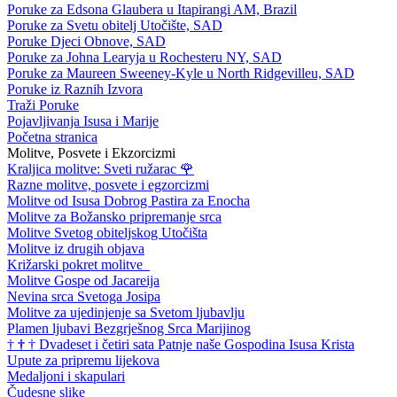
Poruke za Edsona Glaubera u Itapirangi AM, Brazil
Poruke za Svetu obitelj Utočište, SAD
Poruke Djeci Obnove, SAD
Poruke za Johna Learyja u Rochesteru NY, SAD
Poruke za Maureen Sweeney-Kyle u North Ridgevilleu, SAD
Poruke iz Raznih Izvora
Traži Poruke
Pojavljivanja Isusa i Marije
Početna stranica
Molitve, Posvete i Ekzorcizmi
Kraljica molitve: Sveti ružarac
🌹
Razne molitve, posvete i egzorcizmi
Molitve od Isusa Dobrog Pastira za Enocha
Molitve za Božansko pripremanje srca
Molitve Svetog obiteljskog Utočišta
Molitve iz drugih objava
Križarski pokret molitve
Molitve Gospe od Jacareija
Nevina srca Svetoga Josipa
Molitve za ujedinjenje sa Svetom ljubavlju
Plamen ljubavi Bezgrješnog Srca Marijinog
†
†
†
Dvadeset i četiri sata Patnje naše Gospodina Isusa Krista
Upute za pripremu lijekova
Medaljoni i skapulari
Čudesne slike