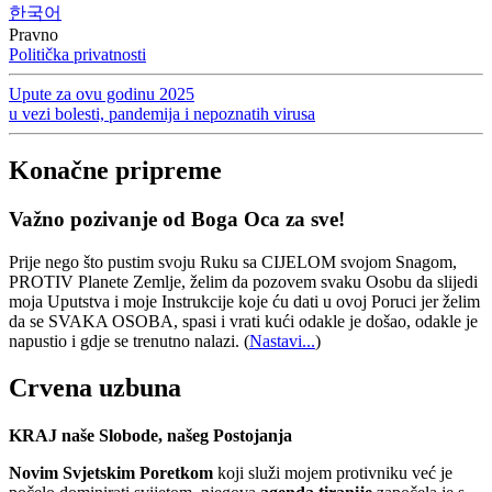
한국어
Pravno
Politička privatnosti
Upute za ovu godinu 2025
u vezi bolesti, pandemija i nepoznatih virusa
Konačne pripreme
Važno pozivanje od Boga Oca za sve!
Prije nego što pustim svoju Ruku sa CIJELOM svojom Snagom,
PROTIV Planete Zemlje, želim da pozovem svaku Osobu da slijedi
moja Uputstva i moje Instrukcije koje ću dati u ovoj Poruci jer želim
da se SVAKA OSOBA, spasi i vrati kući odakle je došao, odakle je
napustio i gdje se trenutno nalazi.
(
Nastavi...
)
Crvena uzbuna
KRAJ naše Slobode, našeg Postojanja
Novim Svjetskim Poretkom
koji služi mojem protivniku već je