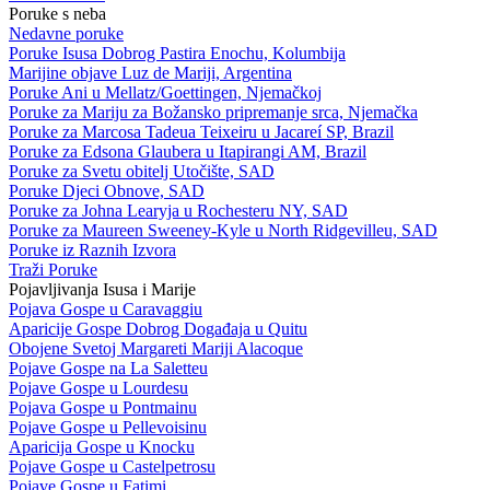
Poruke s neba
Nedavne poruke
Poruke Isusa Dobrog Pastira Enochu, Kolumbija
Marijine objave Luz de Mariji, Argentina
Poruke Ani u Mellatz/Goettingen, Njemačkoj
Poruke za Mariju za Božansko pripremanje srca, Njemačka
Poruke za Marcosa Tadeua Teixeiru u Jacareí SP, Brazil
Poruke za Edsona Glaubera u Itapirangi AM, Brazil
Poruke za Svetu obitelj Utočište, SAD
Poruke Djeci Obnove, SAD
Poruke za Johna Learyja u Rochesteru NY, SAD
Poruke za Maureen Sweeney-Kyle u North Ridgevilleu, SAD
Poruke iz Raznih Izvora
Traži Poruke
Pojavljivanja Isusa i Marije
Pojava Gospe u Caravaggiu
Aparicije Gospe Dobrog Događaja u Quitu
Obojene Svetoj Margareti Mariji Alacoque
Pojave Gospe na La Saletteu
Pojave Gospe u Lourdesu
Pojava Gospe u Pontmainu
Pojave Gospe u Pellevoisinu
Aparicija Gospe u Knocku
Pojave Gospe u Castelpetrosu
Pojave Gospe u Fatimi