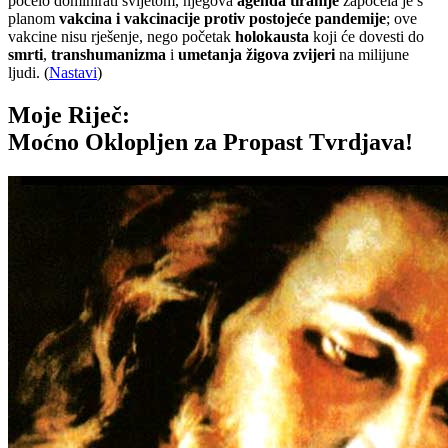
počelo dominirati svijetom, njegova
agenda tiranije
započela je s
planom
vakcina i vakcinacije protiv postojeće pandemije
; ove
vakcine nisu rješenje, nego početak
holokausta
koji će dovesti do
smrti
,
transhumanizma
i
umetanja žigova zvijeri
na milijune
ljudi. (
Nastavi
)
Moje Riječ:
Moćno Oklopljen za Propast Tvrdjava!