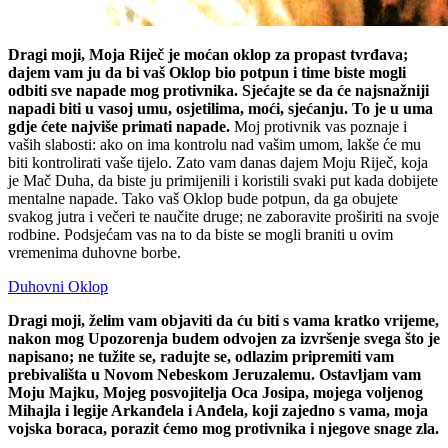
Dragi moji, Moja Riječ je moćan oklop za propast tvrđava;
dajem vam ju da bi vaš Oklop bio potpun i time biste mogli
odbiti sve napade mog protivnika. Sjećajte se da će najsnažniji
napadi biti u vasoj umu, osjetilima, moći, sjećanju. To je u uma
gdje ćete najviše primati napade.
Moj protivnik vas poznaje i
vaših slabosti: ako on ima kontrolu nad vašim umom, lakše će mu
biti kontrolirati vaše tijelo. Zato vam danas dajem Moju Riječ, koja
je Mač Duha, da biste ju primijenili i koristili svaki put kada dobijete
mentalne napade. Tako vaš Oklop bude potpun, da ga obujete
svakog jutra i večeri te naučite druge; ne zaboravite proširiti na svoje
rodbine. Podsjećam vas na to da biste se mogli braniti u ovim
vremenima duhovne borbe.
Duhovni Oklop
Dragi moji, želim vam objaviti da ću biti s vama kratko vrijeme,
nakon mog Upozorenja budem odvojen za izvršenje svega što je
napisano; ne tužite se, radujte se, odlazim pripremiti vam
prebivališta u Novom Nebeskom Jeruzalemu. Ostavljam vam
Moju Majku, Mojeg posvojitelja Oca Josipa, mojega voljenog
Mihajla i legije Arkanđela i Anđela, koji zajedno s vama, moja
vojska boraca, porazit ćemo mog protivnika i njegove snage zla.