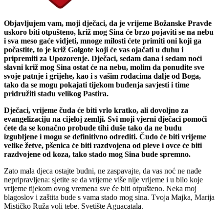
Objavljujem vam, moji dječaci, da je vrijeme Božanske Pravde
uskoro biti otpušteno, križ mog Sina će brzo pojaviti se na nebu
i sva meso gaće vidjeti, mnoge milosti ćete primiti oni koji ga
počastite, to je križ Golgote koji će vas ojačati u duhu i
pripremiti za Upozorenje. Dječaci, sedam dana i sedam noći
slavni križ mog Sina ostat će na nebu, molim da ponudite sve
svoje patnje i grijehe, kao i s vašim rođacima dalje od Boga,
tako da se mogu pokajati tijekom buđenja savjesti i time
pridružiti stadu velikog Pastira.
Dječaci, vrijeme čuda će biti vrlo kratko, ali dovoljno za
evangelizaciju na cijeloj zemlji. Svi moji vjerni dječaci pomoći
ćete da se konačno probude tihi duše tako da ne budu
izgubljene i mogu se definitivno odrediti. Čudo će biti vrijeme
velike žetve, pšenica će biti razdvojena od pleve i ovce će biti
razdvojene od koza, tako stado mog Sina bude spremno.
Zato mala djeca ostajte budni, ne zaspavajte, da vas noć ne nađe
nepripravljena: sjetite se da vrijeme više nije vrijeme i u bilo koje
vrijeme tijekom ovog vremena sve će biti otpušteno. Neka moj
blagoslov i zaštita bude s vama stado mog sina. Tvoja Majka, Marija
Mističko Ruža voli tebe. Svetište Aguacatala.