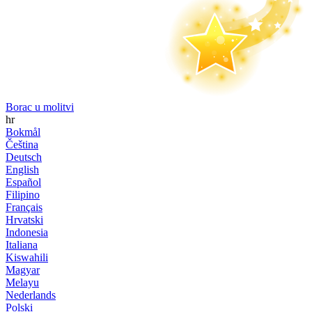
Borac u molitvi
hr
Bokmål
Čeština
Deutsch
English
Español
Filipino
Français
Hrvatski
Indonesia
Italiana
Kiswahili
Magyar
Melayu
Nederlands
Polski