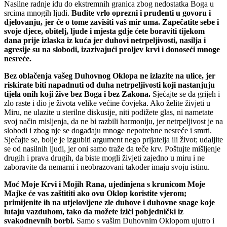
Nasilne radnje idu do ekstremnih granica zbog nedostatka Boga u
srcima mnogih ljudi.
Budite vrlo oprezni i prudenti u govoru i
djelovanju, jer će o tome zavisiti vaš mir uma. Zapečatite sebe i
svoje djece, obitelj, ljude i mjesta gdje ćete boraviti tijekom
dana prije izlaska iz kuća jer duhovi netrpeljivosti, nasilja i
agresije su na slobodi, izazivajući proljev krvi i donoseći mnoge
nesreće.
Bez oblačenja vašeg Duhovnog Oklopa ne izlazite na ulice, jer
riskirate biti napadnuti od duha netrpeljivosti koji nastanjuju
tijela onih koji žive bez Boga i bez Zakona.
Sjećajte se da grijeh i
zlo raste i dio je života velike većine čovjeka. Ako želite živjeti u
Miru, ne ulazite u sterilne diskusije, niti podižete glas, ni nametate
svoj način misljenja, da ne bi razbili harmoniju, jer netrpeljivost je na
slobodi i zbog nje se događaju mnoge nepotrebne nesreće i smrti.
Sjećajte se, bolje je izgubiti argument nego prijatelja ili život; udaljite
se od nasilnih ljudi, jer oni samo traže da teče krv. Poštujte mišljenje
drugih i prava drugih, da biste mogli živjeti zajedno u miru i ne
zaboravite da nemarni i neobrazovani također imaju svoju istinu.
Moć Moje Krvi i Mojih Rana, ujedinjena s krunicom Moje
Majke će vas zaštititi ako ovu Oklop koristite vjerom;
primijenite ih na utjelovljene zle duhove i duhovne snage koje
lutaju vazduhom, tako da možete izići pobjednički iz
svakodnevnih borbi.
Samo s vašim Duhovnim Oklopom ujutro i