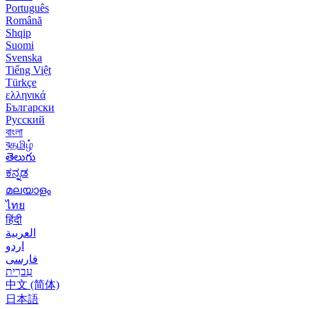
Português
Română
Shqip
Suomi
Svenska
Tiếng Việt
Türkçe
ελληνικά
Български
Русский
বাংলা
বதமிழ்
తెలుగు
ಕನ್ನಡ
മലയാളം
ไทย
हिंदी
العربية
اردو
فارسی
עִברִית
中文 (简体)
日本語