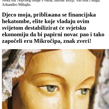
Neka mir Najvišeg ostaje s vama, narode Božji. Vaš brat i sluga,
Arkanđeo Mihajlo.
Djeco moja, pribliжава se financijska
hekatombe, elite koje vladaju ovim
svijetom destabilizirat će svjetsku
ekonomiju da bi papirni novac pao i tako
započeli eru Mikročipa, znak zveri!