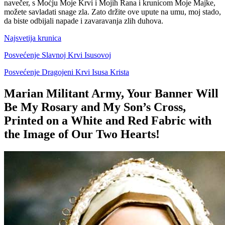
navečer, s Moćju Moje Krvi i Mojih Rana i krunicom Moje Majke,
možete savladati snage zla. Zato držite ove upute na umu, moj stado,
da biste odbijali napade i zavaravanja zlih duhova.
Najsvetija krunica
Posvećenje Slavnoj Krvi Isusovoj
Posvećenje Dragojeni Krvi Isusa Krista
Marian Militant Army, Your Banner Will
Be My Rosary and My Son’s Cross,
Printed on a White and Red Fabric with
the Image of Our Two Hearts!