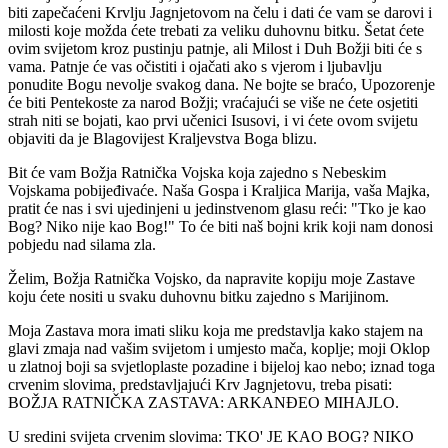
biti zapečaćeni Krvlju Jagnjetovom na čelu i dati će vam se darovi i
milosti koje možda ćete trebati za veliku duhovnu bitku. Šetat ćete
ovim svijetom kroz pustinju patnje, ali Milost i Duh Božji biti će s
vama. Patnje će vas očistiti i ojačati ako s vjerom i ljubavlju
ponudite Bogu nevolje svakog dana. Ne bojte se braćo, Upozorenje
će biti Pentekoste za narod Božji; vraćajući se više ne ćete osjetiti
strah niti se bojati, kao prvi učenici Isusovi, i vi ćete ovom svijetu
objaviti da je Blagovijest Kraljevstva Boga blizu.
Bit će vam Božja Ratnička Vojska koja zajedno s Nebeskim
Vojskama pobijeđivaće. Naša Gospa i Kraljica Marija, vaša Majka,
pratit će nas i svi ujedinjeni u jedinstvenom glasu reći: "Tko je kao
Bog? Niko nije kao Bog!" To će biti naš bojni krik koji nam donosi
pobjedu nad silama zla.
Želim, Božja Ratnička Vojsko, da napravite kopiju moje Zastave
koju ćete nositi u svaku duhovnu bitku zajedno s Marijinom.
Moja Zastava mora imati sliku koja me predstavlja kako stajem na
glavi zmaja nad vašim svijetom i umjesto mača, koplje; moji Oklop
u zlatnoj boji sa svjetloplaste pozadine i bijeloj kao nebo; iznad toga
crvenim slovima, predstavljajući Krv Jagnjetovu, treba pisati:
BOŽJA RATNIČKA ZASTAVA: ARKANĐEO MIHAJLO.
U sredini svijeta crvenim slovima: TKO' JE KAO BOG? NIKO