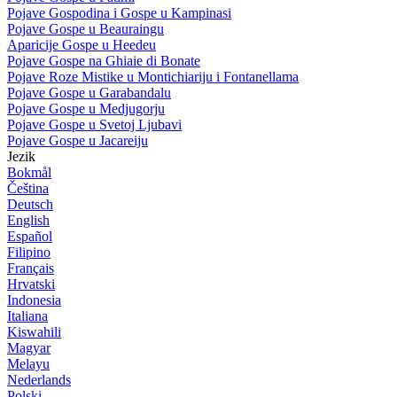
Pojave Gospodina i Gospe u Kampinasi
Pojave Gospe u Beauraingu
Aparicije Gospe u Heedeu
Pojave Gospe na Ghiaie di Bonate
Pojave Roze Mistike u Montichiariju i Fontanellama
Pojave Gospe u Garabandalu
Pojave Gospe u Medjugorju
Pojave Gospe u Svetoj Ljubavi
Pojave Gospe u Jacareiju
Jezik
Bokmål
Čeština
Deutsch
English
Español
Filipino
Français
Hrvatski
Indonesia
Italiana
Kiswahili
Magyar
Melayu
Nederlands
Polski