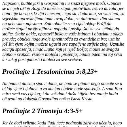
Napokon, budite jaki u Gospodinu i u snazi njegove moći. Obucite
se u cijeli oklop Božji da možete stajati protiv lukavstava đavola; jer
nam nije borba s krvlju i mesom, nego sa vladarima, sa vlastima, sa
svjetskim upraviteljima tame ovog doba, sa duhovnim zlim silama
na nebeskim mjestima. Zato obucite se u cijeli oklop Božji da
možete stajati protiv njihova napada i poslije što ste sve učinili da
stojite. Stajte dakle, opasavši bokove vaše istinom i obuciвши oklop
pravde; obućići noge svoje spremnošću za evanđelje mira; uzmite
još štit vjere kojim možete ugasiti sve zapaljene strijele zlog. Uzmište
kacigu spasenja, i mač Duha koji je riječ Božja; molite se svagda
Duhom svakom vrstom moleća i prošenja; budite bdeni na toj svrsi
u svakoj postojanosti i moleći za sve svetove.
Pročitajte 1 Tesalonicima 5:8,23+
Ali budući da smo sinovi dana, ne budi se pijani; nego obucite se u
oklop vjere i ljubavi, a za kacigu nadete nade spasenja. A sam Bog
mira sveti vas cijelog; i da vaš duh i duša i tijelo bez manje budu
očuvani na dolazak Gospodina našeg Isusa Krista.
Pročitajte 2 Timoteju 4:3-5+
Jer će doći vrijeme kada ljudi neće podnositi zdravog učenja, nego