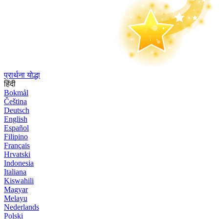
प्रार्थना योद्धा
हिंदी
Bokmål
Čeština
Deutsch
English
Español
Filipino
Français
Hrvatski
Indonesia
Italiana
Kiswahili
Magyar
Melayu
Nederlands
Polski