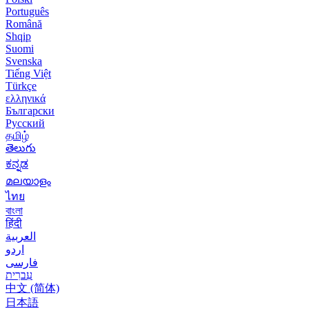
Português
Română
Shqip
Suomi
Svenska
Tiếng Việt
Türkçe
ελληνικά
Български
Русский
தமிழ்
తెలుగు
ಕನ್ನಡ
മലയാളം
ไทย
বাংলা
हिंदी
العربية
اردو
فارسی
עִברִית
中文 (简体)
日本語