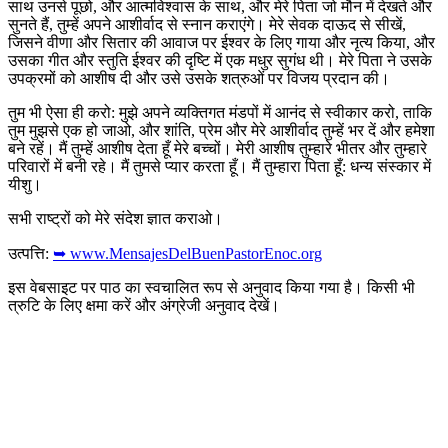
साथ उनसे पूछो, और आत्मविश्वास के साथ, और मेरे पिता जो मौन में देखते और
सुनते हैं, तुम्हें अपने आशीर्वाद से स्नान कराएंगे। मेरे सेवक दाऊद से सीखें,
जिसने वीणा और सितार की आवाज पर ईश्वर के लिए गाया और नृत्य किया, और
उसका गीत और स्तुति ईश्वर की दृष्टि में एक मधुर सुगंध थी। मेरे पिता ने उसके
उपक्रमों को आशीष दी और उसे उसके शत्रुओं पर विजय प्रदान की।
तुम भी ऐसा ही करो: मुझे अपने व्यक्तिगत मंडपों में आनंद से स्वीकार करो, ताकि
तुम मुझसे एक हो जाओ, और शांति, प्रेम और मेरे आशीर्वाद तुम्हें भर दें और हमेशा
बने रहें। मैं तुम्हें आशीष देता हूँ मेरे बच्चों। मेरी आशीष तुम्हारे भीतर और तुम्हारे
परिवारों में बनी रहे। मैं तुमसे प्यार करता हूँ। मैं तुम्हारा पिता हूँ: धन्य संस्कार में
यीशु।
सभी राष्ट्रों को मेरे संदेश ज्ञात कराओ।
उत्पत्ति:
➥ www.MensajesDelBuenPastorEnoc.org
इस वेबसाइट पर पाठ का स्वचालित रूप से अनुवाद किया गया है। किसी भी
त्रुटि के लिए क्षमा करें और अंग्रेजी अनुवाद देखें।