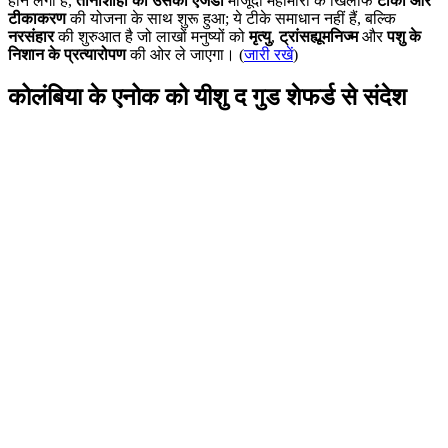
होने लगी है,
तानाशाही का उसका एजेंडा
मौजूदा महामारी के खिलाफ
टीकों और
टीकाकरण
की योजना के साथ शुरू हुआ; ये टीके समाधान नहीं हैं, बल्कि
नरसंहार
की शुरुआत है जो लाखों मनुष्यों को
मृत्यु
,
ट्रांसह्यूमनिज्म
और
पशु के
निशान के प्रत्यारोपण
की ओर ले जाएगा। (
जारी रखें
)
कोलंबिया के एनोक को यीशु द गुड शेफर्ड से संदेश