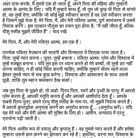
अंदर वास करके, मैं तुमसे एक हो जाता हूँ, अपने पिता की महिमा और तुम्हारी
आत्मा के आनंद के लिए। यदि मैं तुम्हारे साथ हूँ, तो तुम जो कुछ भी पिता से मांगते
हो, वह तुम्हें देगा; क्योंकि जो कोई मुझे स्वीकार करता है वह उसे स्वीकार करता
है जिसने मुझे भेजा है; मेरे पिता, मैं, और मेरी पवित्र आत्मा, पूर्ण सामंजस्य में उसमें
निवास करेंगे। इस प्रकार पौलुस का वचन पूरा होता है: "मैं नहीं जीता हूँ, बल्कि
यीशु मसीह मुझमें जीवित हैं"। याद रखें:
मेरे पिता, मैं, और मेरी पवित्र आत्मा, हम एक हैं।
प्रत्येक पवित्र मेजबान की सादगी और विनम्रता में त्रिएक पाया जाता है।
पिता: तुम्हें प्यार करना। पुत्र: तुम्हें बचाना। पवित्र आत्मा: प्रेम और विश्वास में
तुम्हें मजबूत बनाना। यदि तुम इस पर ध्यान करते हो मेरे बच्चों, तो तुम्हें डर नहीं
लगना चाहिए, न ही कोई चिंता करनी चाहिए, क्योंकि तुम्हारे भीतर रहने वाला
ईश्वर तुमसे प्यार से सब कुछ करेगा। विश्वास और आश्वासन के साथ उससे
पूछो, ताकि तुम महान चमत्कार देख सको।
जब तुम पिता से पूछते हो, तो कहो: प्रिय पिता, स्वर्ग और पृथ्वी के प्रभु: मैं आपसे
प्रेम करता हूँ, आपकी स्तुति करता हूँ और आपको आशीर्वाद देता हूँ। आपके
सबसे प्रिय पुत्र, हमारे प्रभु यीशु मसीह के नाम पर, जो मुझमें निवास करते हैं।
मैं आपसे कृपापूर्वक अनुग्रह करने का अनुरोध करता हूँ.... (अनुरोध करें)। यदि
यह मेरे भले और मेरी आत्मा की मुक्ति के लिए हो। आमीन. धन्यवाद में प्रभु
प्रार्थना पढ़ी जाती है।
मेरे पिता असीम रूप से दयालु और कृपालु हैं। वह तुमसे प्यार करते हैं और हमेशा
तुम्हारा उससे बात करने का इंतजार कर रहे हैं। इसलिए, डरना मत; विश्वास के