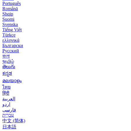
Português
Română
Shqip
Suomi
Svenska
Tiếng Việt
Türkçe
ελληνικά
Български
Русский
বাংলা
বதமிழ்
తెలుగు
ಕನ್ನಡ
മലയാളം
ไทย
हिंदी
العربية
اردو
فارسی
עִברִית
中文 (简体)
日本語