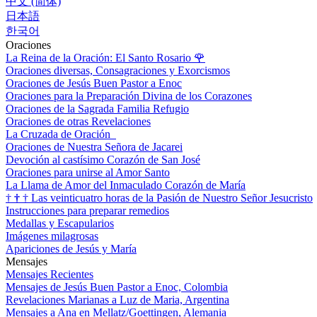
中文 (简体)
日本語
한국어
Oraciones
La Reina de la Oración: El Santo Rosario
🌹
Oraciones diversas, Consagraciones y Exorcismos
Oraciones de Jesús Buen Pastor a Enoc
Oraciones para la Preparación Divina de los Corazones
Oraciones de la Sagrada Familia Refugio
Oraciones de otras Revelaciones
La Cruzada de Oración
Oraciones de Nuestra Señora de Jacarei
Devoción al castísimo Corazón de San José
Oraciones para unirse al Amor Santo
La Llama de Amor del Inmaculado Corazón de María
†
†
†
Las veinticuatro horas de la Pasión de Nuestro Señor Jesucristo
Instrucciones para preparar remedios
Medallas y Escapularios
Imágenes milagrosas
Apariciones de Jesús y María
Mensajes
Mensajes Recientes
Mensajes de Jesús Buen Pastor a Enoc, Colombia
Revelaciones Marianas a Luz de Maria, Argentina
Mensajes a Ana en Mellatz/Goettingen, Alemania