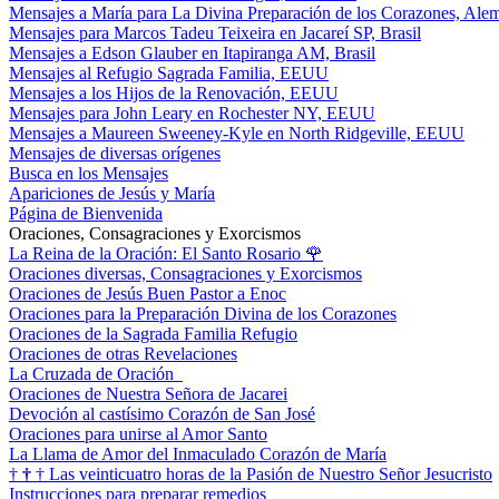
Mensajes a María para La Divina Preparación de los Corazones, Ale
Mensajes para Marcos Tadeu Teixeira en Jacareí SP, Brasil
Mensajes a Edson Glauber en Itapiranga AM, Brasil
Mensajes al Refugio Sagrada Familia, EEUU
Mensajes a los Hijos de la Renovación, EEUU
Mensajes para John Leary en Rochester NY, EEUU
Mensajes a Maureen Sweeney-Kyle en North Ridgeville, EEUU
Mensajes de diversas orígenes
Busca en los Mensajes
Apariciones de Jesús y María
Página de Bienvenida
Oraciones, Consagraciones y Exorcismos
La Reina de la Oración: El Santo Rosario
🌹
Oraciones diversas, Consagraciones y Exorcismos
Oraciones de Jesús Buen Pastor a Enoc
Oraciones para la Preparación Divina de los Corazones
Oraciones de la Sagrada Familia Refugio
Oraciones de otras Revelaciones
La Cruzada de Oración
Oraciones de Nuestra Señora de Jacarei
Devoción al castísimo Corazón de San José
Oraciones para unirse al Amor Santo
La Llama de Amor del Inmaculado Corazón de María
†
†
†
Las veinticuatro horas de la Pasión de Nuestro Señor Jesucristo
Instrucciones para preparar remedios