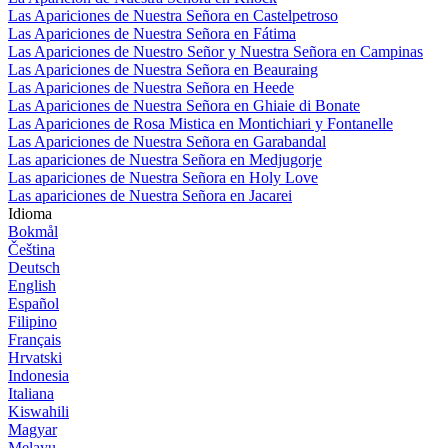
Las Apariciones de Nuestra Señora en Castelpetroso
Las Apariciones de Nuestra Señora en Fátima
Las Apariciones de Nuestro Señor y Nuestra Señora en Campinas
Las Apariciones de Nuestra Señora en Beauraing
Las Apariciones de Nuestra Señora en Heede
Las Apariciones de Nuestra Señora en Ghiaie di Bonate
Las Apariciones de Rosa Mistica en Montichiari y Fontanelle
Las Apariciones de Nuestra Señora en Garabandal
Las apariciones de Nuestra Señora en Medjugorje
Las apariciones de Nuestra Señora en Holy Love
Las apariciones de Nuestra Señora en Jacarei
Idioma
Bokmål
Čeština
Deutsch
English
Español
Filipino
Français
Hrvatski
Indonesia
Italiana
Kiswahili
Magyar
Melayu