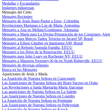
Medallas y Escapularios
Imágenes milagrosas
Mensajes del Cielo
Mensajes Recientes
Mensajes de Jesús Buen Pastor a Enoc, Colombia
Revelaciones Marianas a Luz de Maria, Argentina
Mensajes a Ana en Mellatz/Goettingen, Alemania
Mensajes a María para La Divina Preparación de los Corazones, Ale
Mensajes para Marcos Tadeu Teixeira en Jacareí SP, Brasil
Mensajes a Edson Glauber en Itapiranga AM, Brasil
Mensajes al Refugio Sagrada Familia, EEUU
Mensajes a los Hijos de la Renovación, EEUU
Mensajes para John Leary en Rochester NY, EEUU
Mensajes a Maureen Sweeney-Kyle en North Ridgeville, EEUU
Mensajes de diversas orígenes
Busca en los Mensajes
Apariciones de Jesús y María
La Aparición de Nuestra Señora en Caravaggio
Las Apariciones de Nuestra Señora del Buen Suceso en Quito
Las Revelaciones a Santa Margarita María Alacoque
Las apariciones de Nuestra Señora en La Salette
Las Apariciones de Nuestra Señora en Lourdes
La Aparición de Nuestra Señora en Pontmain
Las Apariciones de Nuestra Señora en Pellevoisin
La Aparición de Nuestra Señora en Knock