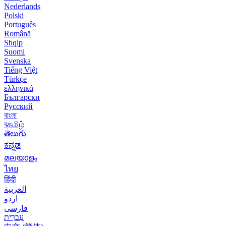
Nederlands
Polski
Português
Română
Shqip
Suomi
Svenska
Tiếng Việt
Türkçe
ελληνικά
Български
Русский
বাংলা
বதமிழ்
తెలుగు
ಕನ್ನಡ
മലയാളം
ไทย
हिंदी
العربية
اردو
فارسی
עִברִית