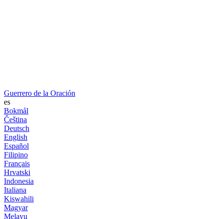
Guerrero de la Oración
es
Bokmål
Čeština
Deutsch
English
Español
Filipino
Français
Hrvatski
Indonesia
Italiana
Kiswahili
Magyar
Melayu