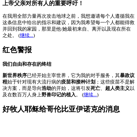
上帝父亲对所有人的重要呼吁！
在我用全部力量再次攻击地球之前，我想邀请每个人遵循我在
这条信息中给出的指示和建议，因为我希望每一个人都能得救
并回到我的家园，那里是他/她最初来自、离开以及现在所在
之处。
(
继续...
)
红色警报
我们自由和存在的终结
新世界秩序
已经开始主宰世界，它为我的对手服务，其
暴政议
程
始于针对现有大流行病的
疫苗和接种计划
；这些疫苗不是解
决方案，而是导向
浩劫
的开始，这将引发
死亡
、
超人类主义
以
及在数百万人身上
野兽印记的植入
。 (
继续...
)
好牧人耶稣给哥伦比亚伊诺克的消息