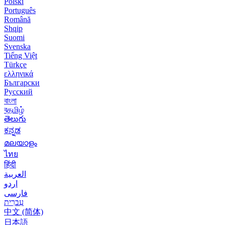
Polski
Português
Română
Shqip
Suomi
Svenska
Tiếng Việt
Türkçe
ελληνικά
Български
Русский
বাংলা
বதமிழ்
తెలుగు
ಕನ್ನಡ
മലയാളം
ไทย
हिंदी
العربية
اردو
فارسی
עִברִית
中文 (简体)
日本語