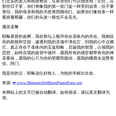
们忠实的宠儿和残余教会，在那里你们可以领受我；记住，在
那些日子里，你们将像我的第一批门徒一样受到迫害，但不要
害怕，我的母亲和我的天使将照顾你们。如果你们像枝条一样
紧抓葡萄藤，你们的头发一根也不会丢失。
属灵圣餐
耶稣基督的血啊，我在祭坛上敬拜你在圣体内的存在。我相信
你的权能和甘甜，渗透到我的灵魂中净化它，到我的心中点燃
它。真正存在于圣体内的宝血耶稣，启迪我的智慧，占领我的
思想，始终在我的血管中循环，愿我所有的感官都带有你的神
圣膏抹，愿我的心只为你的荣耀而跳动，愿我的嘴唇永远赞美
你。阿门。
我是你的父，耶稣这位好牧人，为他的羊献出生命。
来源:
➥ www.MensajesDelBuenPastorEnoc.org
本网站上的文字已被自动翻译。如有错误，请以英文翻译为
准。