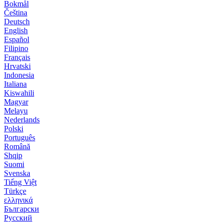
Bokmål
Čeština
Deutsch
English
Español
Filipino
Français
Hrvatski
Indonesia
Italiana
Kiswahili
Magyar
Melayu
Nederlands
Polski
Português
Română
Shqip
Suomi
Svenska
Tiếng Việt
Türkçe
ελληνικά
Български
Русский