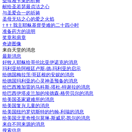
圣母雅卡莱的祈祷
献给圣若瑟最贞洁之心
与圣爱合一的祈祷
圣母无玷之心的爱之火焰
†
†
†
我主耶稣基督受难的二十四小时
准备药方的说明
奖章和肩章
奇迹图像
来自天堂的消息
最新消息
好牧人耶稣给哥伦比亚伊诺克的消息
玛利亚给阿根廷卢斯-德-玛利亚的启示
给德国梅拉茨/哥廷根的安妮的消息
给德国玛利亚的心灵神圣预备的消息
给巴西雅加雷的马科斯-塔杜-特谢拉的消息
给巴西伊塔皮兰加的埃德森-格劳贝尔的消息
给美国圣家避难所的消息
给美国复兴儿童的消息
给美国纽约罗切斯特的约翰-利瑞的消息
给美国北里奇维尔莫琳-斯威尼-凯尔的消息
来自不同来源的消息
搜索信息