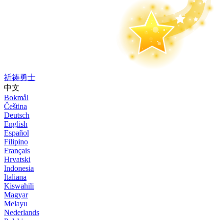
祈祷勇士
中文
Bokmål
Čeština
Deutsch
English
Español
Filipino
Français
Hrvatski
Indonesia
Italiana
Kiswahili
Magyar
Melayu
Nederlands