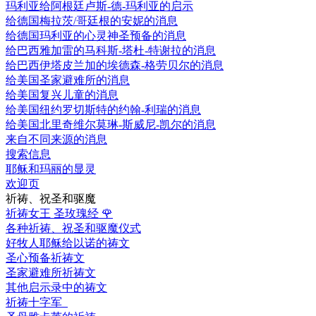
玛利亚给阿根廷卢斯-德-玛利亚的启示
给德国梅拉茨/哥廷根的安妮的消息
给德国玛利亚的心灵神圣预备的消息
给巴西雅加雷的马科斯-塔杜-特谢拉的消息
给巴西伊塔皮兰加的埃德森-格劳贝尔的消息
给美国圣家避难所的消息
给美国复兴儿童的消息
给美国纽约罗切斯特的约翰-利瑞的消息
给美国北里奇维尔莫琳-斯威尼-凯尔的消息
来自不同来源的消息
搜索信息
耶稣和玛丽的显灵
欢迎页
祈祷、祝圣和驱魔
祈祷女王 圣玫瑰经
🌹
各种祈祷、祝圣和驱魔仪式
好牧人耶稣给以诺的祷文
圣心预备祈祷文
圣家避难所祈祷文
其他启示录中的祷文
祈祷十字军