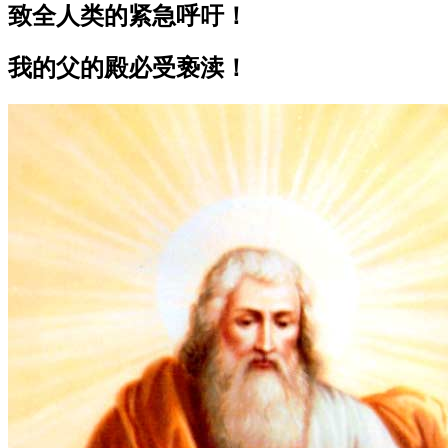
致全人类的紧急呼吁！
我的父的殿必受亵渎！