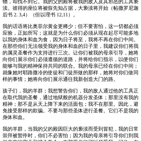
物，却找不到它。我的父的殿将被我的敌人及其邪恶的工具亵
渎。彼得的座位将被假先知占据，大亵渎将开始（帖撒罗尼迦
后书 2. 3,4）（但以理书 12,11）。
我的话语将比奥菲尔黄金更稀少；但不要害怕，这一切都必须
应验，正如所写；这就是为什么你们必须从现在起尽可能多地
以我的身体和血为食，因为日子将至，我将不再在你们中间。
在那些你们无法领受我的身体和血的日子里，我建议你们将我
的属灵圣餐作为支持进行三次。让你们被我的母亲引导，她将
向你们展示你们必须遵循的道路，并将给你们指示，以便你们
能够与我的精神保持共同的联合。我的母亲已经在你们中间；
就像她对耶路撒冷的使徒和门徒所做的那样，她将对你们做同
样的事情；她将向你们展示通往我新创造大门的路。
孩子们，我的羊群；我想警告你们，我的敌人通过他的工具正
在取代我的圣餐，通过地狱般的机器分发圣体；那里没有我的
精神；那不是从天上降下来的活面包；我不在那里。因此，避
免接受那样的欺骗。不要与那些圣体进行圣餐。它们不是我的
身体和血。
我的羊群，当我的父的殿因巨大的亵渎而受到冒犯，我的日常
崇拜被暂停时，你们不必害怕；因为我的母亲将引导你们到我