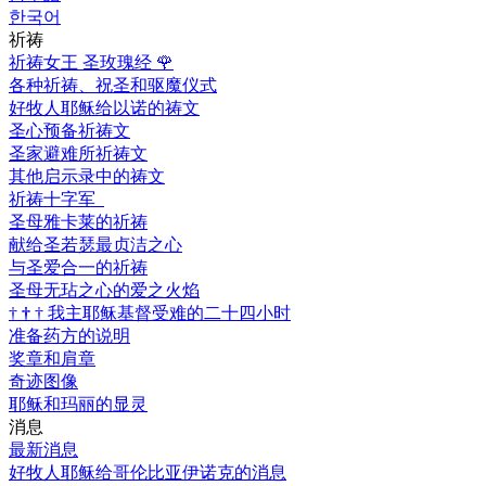
한국어
祈祷
祈祷女王 圣玫瑰经
🌹
各种祈祷、祝圣和驱魔仪式
好牧人耶稣给以诺的祷文
圣心预备祈祷文
圣家避难所祈祷文
其他启示录中的祷文
祈祷十字军
圣母雅卡莱的祈祷
献给圣若瑟最贞洁之心
与圣爱合一的祈祷
圣母无玷之心的爱之火焰
†
†
†
我主耶稣基督受难的二十四小时
准备药方的说明
奖章和肩章
奇迹图像
耶稣和玛丽的显灵
消息
最新消息
好牧人耶稣给哥伦比亚伊诺克的消息