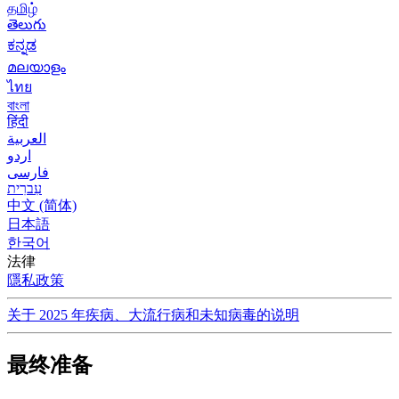
தமிழ்
తెలుగు
ಕನ್ನಡ
മലയാളം
ไทย
বাংলা
हिंदी
العربية
اردو
فارسی
עִברִית
中文 (简体)
日本語
한국어
法律
隱私政策
关于 2025 年疾病、大流行病和未知病毒的说明
最终准备