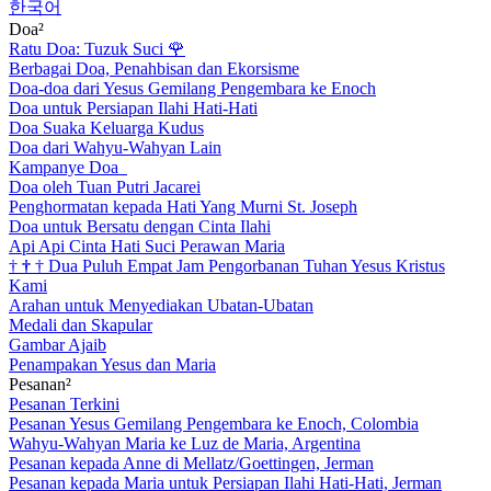
한국어
Doa²
Ratu Doa: Tuzuk Suci
🌹
Berbagai Doa, Penahbisan dan Ekorsisme
Doa-doa dari Yesus Gemilang Pengembara ke Enoch
Doa untuk Persiapan Ilahi Hati-Hati
Doa Suaka Keluarga Kudus
Doa dari Wahyu-Wahyan Lain
Kampanye Doa
Doa oleh Tuan Putri Jacarei
Penghormatan kepada Hati Yang Murni St. Joseph
Doa untuk Bersatu dengan Cinta Ilahi
Api Api Cinta Hati Suci Perawan Maria
†
†
†
Dua Puluh Empat Jam Pengorbanan Tuhan Yesus Kristus
Kami
Arahan untuk Menyediakan Ubatan-Ubatan
Medali dan Skapular
Gambar Ajaib
Penampakan Yesus dan Maria
Pesanan²
Pesanan Terkini
Pesanan Yesus Gemilang Pengembara ke Enoch, Colombia
Wahyu-Wahyan Maria ke Luz de Maria, Argentina
Pesanan kepada Anne di Mellatz/Goettingen, Jerman
Pesanan kepada Maria untuk Persiapan Ilahi Hati-Hati, Jerman