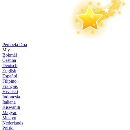
Pembela Doa
Mly
Bokmål
Čeština
Deutsch
English
Español
Filipino
Français
Hrvatski
Indonesia
Italiana
Kiswahili
Magyar
Melayu
Nederlands
Polski