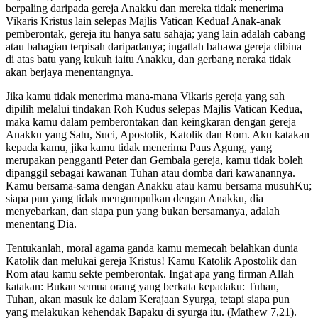
berpaling daripada gereja Anakku dan mereka tidak menerima
Vikaris Kristus lain selepas Majlis Vatican Kedua! Anak-anak
pemberontak, gereja itu hanya satu sahaja; yang lain adalah cabang
atau bahagian terpisah daripadanya; ingatlah bahawa gereja dibina
di atas batu yang kukuh iaitu Anakku, dan gerbang neraka tidak
akan berjaya menentangnya.
Jika kamu tidak menerima mana-mana Vikaris gereja yang sah
dipilih melalui tindakan Roh Kudus selepas Majlis Vatican Kedua,
maka kamu dalam pemberontakan dan keingkaran dengan gereja
Anakku yang Satu, Suci, Apostolik, Katolik dan Rom. Aku katakan
kepada kamu, jika kamu tidak menerima Paus Agung, yang
merupakan pengganti Peter dan Gembala gereja, kamu tidak boleh
dipanggil sebagai kawanan Tuhan atau domba dari kawanannya.
Kamu bersama-sama dengan Anakku atau kamu bersama musuhKu;
siapa pun yang tidak mengumpulkan dengan Anakku, dia
menyebarkan, dan siapa pun yang bukan bersamanya, adalah
menentang Dia.
Tentukanlah, moral agama ganda kamu memecah belahkan dunia
Katolik dan melukai gereja Kristus! Kamu Katolik Apostolik dan
Rom atau kamu sekte pemberontak. Ingat apa yang firman Allah
katakan: Bukan semua orang yang berkata kepadaku: Tuhan,
Tuhan, akan masuk ke dalam Kerajaan Syurga, tetapi siapa pun
yang melakukan kehendak Bapaku di syurga itu. (Mathew 7,21).