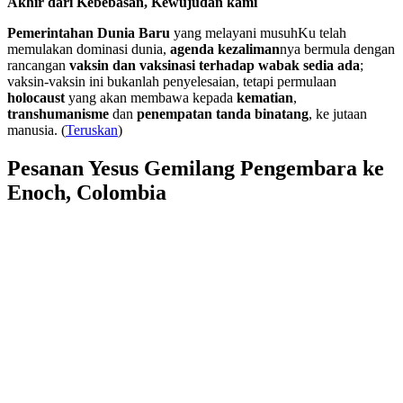
Akhir dari Kebebasan, Kewujudan kami
Pemerintahan Dunia Baru
yang melayani musuhKu telah
memulakan dominasi dunia,
agenda kezaliman
nya bermula dengan
rancangan
vaksin dan vaksinasi terhadap wabak sedia ada
;
vaksin-vaksin ini bukanlah penyelesaian, tetapi permulaan
holocaust
yang akan membawa kepada
kematian
,
transhumanisme
dan
penempatan tanda binatang
, ke jutaan
manusia. (
Teruskan
)
Pesanan Yesus Gemilang Pengembara ke
Enoch, Colombia