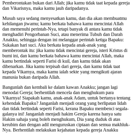
Pemberontakan bukan dari Allah; jika kamu tidak taat kepada gereja
dan Vikarisnya, maka kamu jauh daripadanya.
Musuh saya sedang menyesatkan kamu, dan dia akan membuatmu
kehilangan jiwamu; kamu berkata bahawa kamu mencintai Allah
dan memenuhi perintah-Nya, tetapi banyak di antara kamu tidak
menghadiri Pengorbanan Suci, atau menerima Tubuh dan Darah
Anakku, sehingga dengan ini melanggar perintah ketiga Bapaku:
Sukakan hari suci. Aku berkata kepada anak-anak yang
memberontak itu: jika kamu tidak mencintai gereja, isteri Kristus di
bumi ini, dan kamu berkata bahawa kamu mencintai Allah, maka
kamu bertindak seperti Farisi di kuil, dan kamu tidak akan
dibenarkan. Jika kamu terpisah dari gereja, dan kamu tidak taat
kepada Vikarnya, maka kamu ialah sekte yang mengikuti ajaran
manusia bukan daripada Allah.
Bangunlah dan kembali ke dalam kawan Anakku; jangan lagi
menodai Gereja; berhentilah mencela dan menghukum para
Vikarnya! Siapakah kamu, anak-anak Adam, untuk bertanya tentang
kehendak Bapaku? Janganlah menjadi orang yang berlipatan lidah
dan tidak bertindak seperti Farisi, kerana Bapaku membenci segala-
galanya ini! Janganlah menjadi hakim Gereja karena hanya satu
Hakim sahaja yang boleh menghukum, Dia yang duduk di atas
kerubim dan dengan adil menguruskan ciptaan dan semua makhluk-
Nya. Berhentilah melakukan kejahatan kepada gereja Anakku