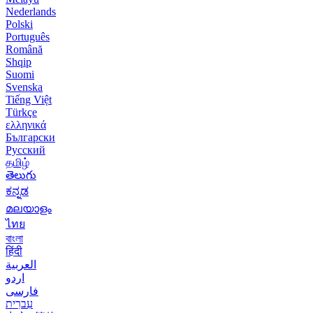
Nederlands
Polski
Português
Română
Shqip
Suomi
Svenska
Tiếng Việt
Türkçe
ελληνικά
Български
Русский
தமிழ்
తెలుగు
ಕನ್ನಡ
മലയാളം
ไทย
বাংলা
हिंदी
العربية
اردو
فارسی
עִברִית