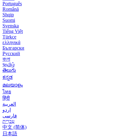
Português
Română
Shqip
Suomi
Svenska
Tiếng Việt
Türkçe
ελληνικά
Български
Русский
বাংলা
বதமிழ்
తెలుగు
ಕನ್ನಡ
മലയാളം
ไทย
हिंदी
العربية
اردو
فارسی
עִברִית
中文 (简体)
日本語