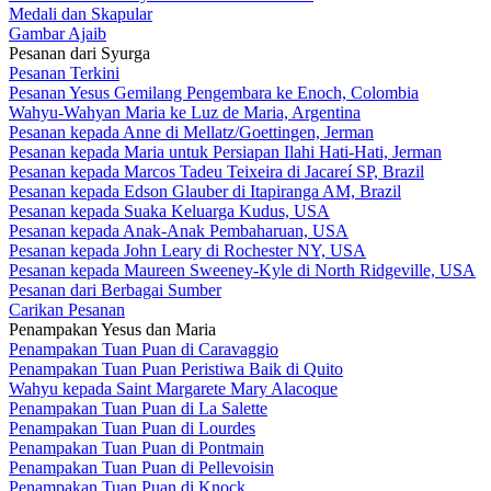
Medali dan Skapular
Gambar Ajaib
Pesanan dari Syurga
Pesanan Terkini
Pesanan Yesus Gemilang Pengembara ke Enoch, Colombia
Wahyu-Wahyan Maria ke Luz de Maria, Argentina
Pesanan kepada Anne di Mellatz/Goettingen, Jerman
Pesanan kepada Maria untuk Persiapan Ilahi Hati-Hati, Jerman
Pesanan kepada Marcos Tadeu Teixeira di Jacareí SP, Brazil
Pesanan kepada Edson Glauber di Itapiranga AM, Brazil
Pesanan kepada Suaka Keluarga Kudus, USA
Pesanan kepada Anak-Anak Pembaharuan, USA
Pesanan kepada John Leary di Rochester NY, USA
Pesanan kepada Maureen Sweeney-Kyle di North Ridgeville, USA
Pesanan dari Berbagai Sumber
Carikan Pesanan
Penampakan Yesus dan Maria
Penampakan Tuan Puan di Caravaggio
Penampakan Tuan Puan Peristiwa Baik di Quito
Wahyu kepada Saint Margarete Mary Alacoque
Penampakan Tuan Puan di La Salette
Penampakan Tuan Puan di Lourdes
Penampakan Tuan Puan di Pontmain
Penampakan Tuan Puan di Pellevoisin
Penampakan Tuan Puan di Knock