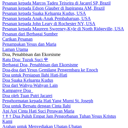
Pesanan kepada Marcos Tadeu Teixeira di Jacareí SP, Brazil
Pesanan kepada Edson Glauber di Itapiranga AM, Brazil
Pesanan kepada Suaka Keluarga Kudus, USA
Pesanan kepada Anak-Anak Pembaharuan, USA
Pesanan kepada John Leary di Rochester NY, USA
Pesanan kepada Maureen Sweeney-Kyle di North Ridgeville, USA
Pesanan dari Berbagai Sumber
Carikan Pesanan
Penampakan Yesus dan Maria
Laman Utama
Doa, Penahbisan dan Ekorsisme
Ratu Doa: Tuzuk Suci
🌹
Berbagai Doa, Penahbisan dan Ekorsisme
Doa-doa dari Yesus Gemilang Pengembara ke Enoch
Doa untuk Persiapan Ilahi Hati-Hati
Doa Suaka Keluarga Kudus
Doa dari Wahyu-Wahyan Lain
Kampanye Doa
Doa oleh Tuan Putri Jacarei
Penghormatan kepada Hati Yang Murni St. Joseph
Doa untuk Bersatu dengan Cinta Ilahi
Api Api Cinta Hati Suci Perawan Maria
†
†
†
Dua Puluh Empat Jam Pengorbanan Tuhan Yesus Kristus
Kami
Arahan untuk Menyediakan Ubatan-Ubatan