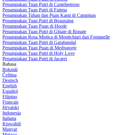
Penampakan Tuan Putri di Castelpetroso
Penampakan Tuan Putri di Fatima
Penampakan Tuhan dan Puan Kami di Campinas
Penampakan Tuan Putri di Beauraing
Penampakan Tuan Puan di Heede
Penampakan Tuan Putri di Ghiaie di Bonate
Penampakan Rosa Mistica di Montichiari dan Fontanelle
Penampakan Tuan Putri di Garabandal
Penampakan Tuan Puan di Medjugorje
Penampakan Tuan Putri di Holy Love
Penampakan Tuan Putri di Jacarei
Bahasa
Bokmål
Čeština
Deutsch
English
Español
Filipino
Français
Hrvatski
Indonesia
Italiana
Kiswahili
Magyar
Melayu