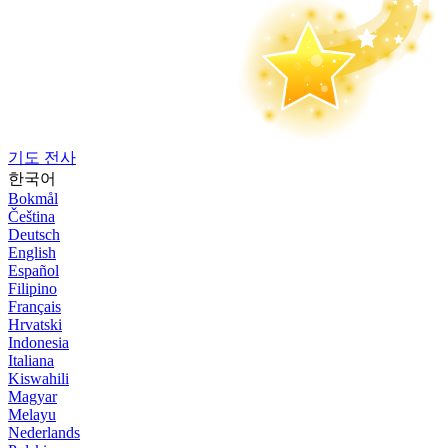
기도 전사
한국어
Bokmål
Čeština
Deutsch
English
Español
Filipino
Français
Hrvatski
Indonesia
Italiana
Kiswahili
Magyar
Melayu
Nederlands