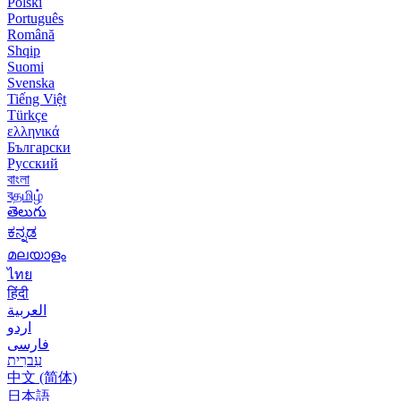
Polski
Português
Română
Shqip
Suomi
Svenska
Tiếng Việt
Türkçe
ελληνικά
Български
Русский
বাংলা
বதமிழ்
తెలుగు
ಕನ್ನಡ
മലയാളം
ไทย
हिंदी
العربية
اردو
فارسی
עִברִית
中文 (简体)
日本語