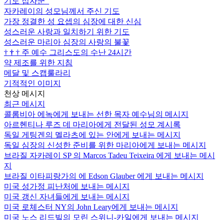
기도 십자군
자카레이의 성모님께서 주신 기도
가장 정결한 성 요셉의 심장에 대한 신심
성스러운 사랑과 일치하기 위한 기도
성스러운 마리아 심장의 사랑의 불꽃
†
†
†
주 예수 그리스도의 수난 24시간
약 제조를 위한 지침
메달 및 스캡룰라리
기적적인 이미지
천상 메시지
최근 메시지
콜롬비아 에녹에게 보내는 선한 목자 예수님의 메시지
아르헨티나 루즈 데 마리아에게 전달된 성모 계시록
독일 게팅겐의 멜라츠에 있는 안에게 보내는 메시지
독일 심장의 신성한 준비를 위한 마리아에게 보내는 메시지
브라질 자카레이 SP 의 Marcos Tadeu Teixeira 에게 보내는 메시
지
브라질 이타피랑가의 에 Edson Glauber 에게 보내는 메시지
미국 성가정 피난처에 보내는 메시지
미국 갱신 자녀들에게 보내는 메시지
미국 로체스터 NY의 John Leary에게 보내는 메시지
미국 노스 리드빌의 모린 스위니-카일에게 보내는 메시지