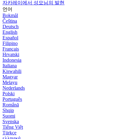
자카레이에서 성모님의 발현
언어
Bokmål
Čeština
Deutsch
English
Español
Filipino
Français
Hrvatski
Indonesia
Italiana
Kiswahili
Magyar
Melayu
Nederlands
Polski
Português
Română
Shqip
Suomi
Svenska
Tiếng Việt
Türkçe
ελληνικά