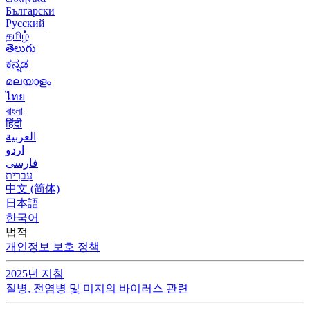
Български
Русский
தமிழ்
తెలుగు
ಕನ್ನಡ
മലയാളം
ไทย
বাংলা
हिंदी
العربية
اردو
فارسی
עִברִית
中文 (简体)
日本語
한국어
법적
개인정보 보호 정책
2025년 지침
질병, 전염병 및 미지의 바이러스 관련