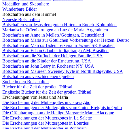
Medaillen und Skapuliere
Wunderbare Bilder
Botschaften aus dem Himmel
Neueste Botschaften
Botschaften von Jesus dem guten Hirten an Enoch, Kolumbien
Marianische Offenbarungen an Luz de Maria, Argentinien
Botschaften an Anne in Mellatz/Göttingen, Deutschland
Botschaften an Maria zur Göttlichen Vorbereitung der Herzen, Deuts
Botschaften an Marcos Tadeu Teixeira in Jacareí SP, Brasilien
Botschaften an Edson Glauber in Itapiranga AM, Brasilien
Botschaften an die Zuflucht der Heiligen Familie, USA
Botschaften an die Kinder der Erneuerung, USA
Botschaften an John Leary in Rochester NY, USA
Botschaften an Maureen Sweeney-Kyle in North Ridgeville, USA
Botschaften aus verschiedenen Quellen
Suche in den Botschaften
Bücher für die Zeit der großen Trübsal
Englische Bücher für die Zeit der großen Trübsal
Erscheinungen von Jesus und Maria
Die Erscheinung der Muttergottes in Caravaggio
Die Erscheinungen der Muttergottes vom Guten Ereignis in Quito
Die Offenbarungen an die Heilige Margarete Maria Alacoque
Die Erscheinungen der Muttergottes in La Salette
Die Erscheinungen der Muttergottes in Lourdes
Die Erscheinung der Muttergottes in Pontmain