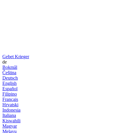
Gebet Krieger
de
Bokmål
Čeština
Deutsch
English
Español
Filipino
Français
Hrvatski
Indonesia
Italiana
Kiswahili
Magyar
Melayu