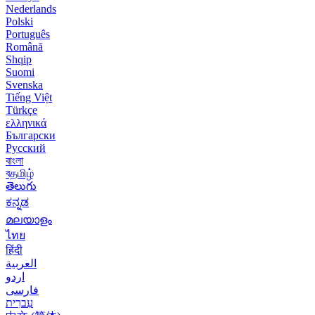
Nederlands
Polski
Português
Română
Shqip
Suomi
Svenska
Tiếng Việt
Türkçe
ελληνικά
Български
Русский
বাংলা
বதமிழ்
తెలుగు
ಕನ್ನಡ
മലയാളം
ไทย
हिंदी
العربية
اردو
فارسی
עִברִית