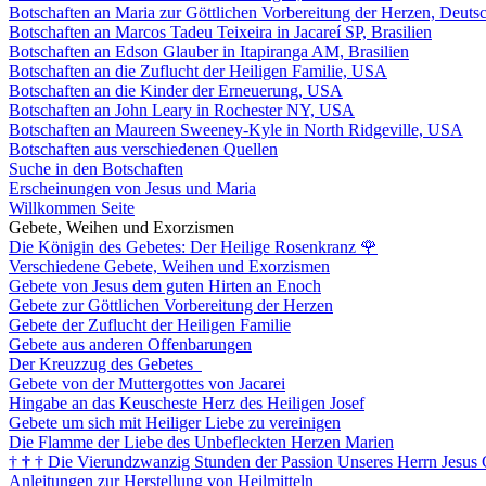
Botschaften an Maria zur Göttlichen Vorbereitung der Herzen, Deuts
Botschaften an Marcos Tadeu Teixeira in Jacareí SP, Brasilien
Botschaften an Edson Glauber in Itapiranga AM, Brasilien
Botschaften an die Zuflucht der Heiligen Familie, USA
Botschaften an die Kinder der Erneuerung, USA
Botschaften an John Leary in Rochester NY, USA
Botschaften an Maureen Sweeney-Kyle in North Ridgeville, USA
Botschaften aus verschiedenen Quellen
Suche in den Botschaften
Erscheinungen von Jesus und Maria
Willkommen Seite
Gebete, Weihen und Exorzismen
Die Königin des Gebetes: Der Heilige Rosenkranz
🌹
Verschiedene Gebete, Weihen und Exorzismen
Gebete von Jesus dem guten Hirten an Enoch
Gebete zur Göttlichen Vorbereitung der Herzen
Gebete der Zuflucht der Heiligen Familie
Gebete aus anderen Offenbarungen
Der Kreuzzug des Gebetes
Gebete von der Muttergottes von Jacarei
Hingabe an das Keuscheste Herz des Heiligen Josef
Gebete um sich mit Heiliger Liebe zu vereinigen
Die Flamme der Liebe des Unbefleckten Herzen Marien
†
†
†
Die Vierundzwanzig Stunden der Passion Unseres Herrn Jesus 
Anleitungen zur Herstellung von Heilmitteln