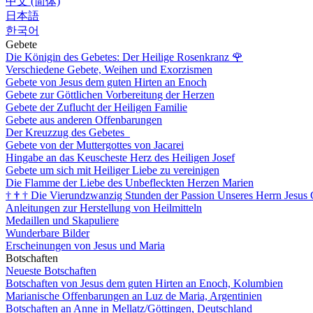
中文 (简体)
日本語
한국어
Gebete
Die Königin des Gebetes: Der Heilige Rosenkranz
🌹
Verschiedene Gebete, Weihen und Exorzismen
Gebete von Jesus dem guten Hirten an Enoch
Gebete zur Göttlichen Vorbereitung der Herzen
Gebete der Zuflucht der Heiligen Familie
Gebete aus anderen Offenbarungen
Der Kreuzzug des Gebetes
Gebete von der Muttergottes von Jacarei
Hingabe an das Keuscheste Herz des Heiligen Josef
Gebete um sich mit Heiliger Liebe zu vereinigen
Die Flamme der Liebe des Unbefleckten Herzen Marien
†
†
†
Die Vierundzwanzig Stunden der Passion Unseres Herrn Jesus 
Anleitungen zur Herstellung von Heilmitteln
Medaillen und Skapuliere
Wunderbare Bilder
Erscheinungen von Jesus und Maria
Botschaften
Neueste Botschaften
Botschaften von Jesus dem guten Hirten an Enoch, Kolumbien
Marianische Offenbarungen an Luz de Maria, Argentinien
Botschaften an Anne in Mellatz/Göttingen, Deutschland