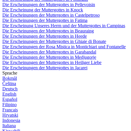
Die Erscheinungen der Muttergottes in Pellevoisin
Die Erscheinung der Muttergottes in Knock
Die Erscheinungen der Muttergottes in Castelpetroso
Die Erscheinungen der Muttergottes in Fatima
Die Erscheinung Unseres Herrn und der Muttergottes in Campinas
Die Erscheinungen der Muttergottes in Beauraing
Die Erscheinungen der Muttergottes in Heede
Die Erscheinungen der Muttergottes in Ghiaie di Bonate
Die Erscheinungen der Rosa Mistica in Montichiari und Fontanelle
Die Erscheinungen der Muttergottes in Garabandal
Die Erscheinungen der Muttergottes in Medjugorje
Die Erscheinungen der Muttergottes in Heiliger Liebe
Die Erscheinungen der Muttergottes in Jacarei
Sprache
Bokmål
Čeština
Deutsch
English
Español
Filipino
Français
Hrvatski
Indonesia
Italiana
Kiswahili