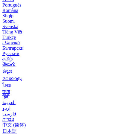
Português
Română
Shqip
Suomi
Svenska
Tiếng Việt
Türkçe
ελληνικά
Български
Русский
தமிழ்
తెలుగు
ಕನ್ನಡ
മലയാളം
ไทย
বাংলা
हिंदी
العربية
اردو
فارسی
עִברִית
中文 (简体)
日本語