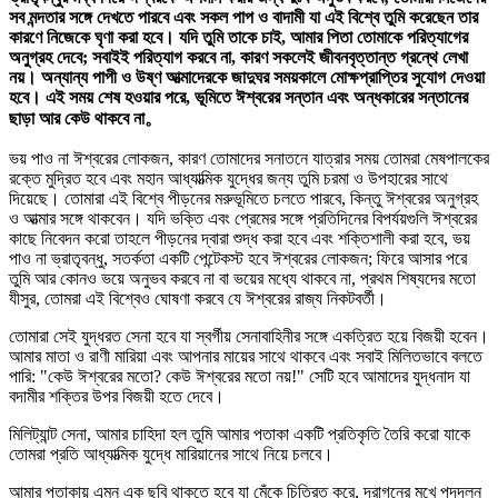
সব মন্দতার সঙ্গে দেখতে পারবে এবং সকল পাপ ও বাদামী যা এই বিশ্বে তুমি করেছেন তার
কারণে নিজেকে ঘৃণা করা হবে। যদি তুমি তাকে চাই, আমার পিতা তোমাকে পরিত্যাগের
অনুগ্রহ দেবে; সবাইই পরিত্যাগ করবে না, কারণ সকলেই জীবনবৃত্তান্ত গ্রন্থে লেখা
নয়। অন্যান্য পাপী ও উষ্ণ আত্মাদেরকে জাদুঘর সময়কালে মোক্ষপ্রাপ্তির সুযোগ দেওয়া
হবে। এই সময় শেষ হওয়ার পরে, ভূমিতে ঈশ্বরের সন্তান এবং অন্ধকারের সন্তানের
ছাড়া আর কেউ থাকবে না。
ভয় পাও না ঈশ্বরের লোকজন, কারণ তোমাদের সনাতনে যাত্রার সময় তোমরা মেষপালকের
রক্তে মুদ্রিত হবে এবং মহান আধ্যাত্মিক যুদ্ধের জন্য তুমি চরমা ও উপহারের সাথে
দিয়েছে। তোমারা এই বিশ্বে পীড়নের মরুভূমিতে চলতে পারবে, কিন্তু ঈশ্বরের অনুগ্রহ
ও আত্মার সঙ্গে থাকবেন। যদি ভক্তি এবং প্রেমের সঙ্গে প্রতিদিনের বিপর্যয়গুলি ঈশ্বরের
কাছে নিবেদন করো তাহলে পীড়নের দ্বারা শুদ্ধ করা হবে এবং শক্তিশালী করা হবে, ভয়
পাও না ভ্রাতৃবন্ধু, সতর্কতা একটি পেন্টেকস্ট হবে ঈশ্বরের লোকজন; ফিরে আসার পরে
তুমি আর কোনও ভয়ে অনুভব করবে না বা ভয়ের মধ্যে থাকবে না, প্রথম শিষ্যদের মতো
যীসুর, তোমরা এই বিশ্বেও ঘোষণা করবে যে ঈশ্বরের রাজ্য নিকটবর্তী।
তোমারা সেই যুদ্ধরত সেনা হবে যা স্বর্গীয় সেনাবাহিনীর সঙ্গে একত্রিত হয়ে বিজয়ী হবেন।
আমার মাতা ও রাণী মারিয়া এবং আপনার মায়ের সাথে থাকবে এবং সবাই মিলিতভাবে বলতে
পারি: "কেউ ঈশ্বরের মতো? কেউ ঈশ্বরের মতো নয়!" সেটি হবে আমাদের যুদ্ধনাদ যা
বদামীর শক্তির উপর বিজয়ী হতে দেবে।
মিলিট্যান্ট সেনা, আমার চাহিদা হল তুমি আমার পতাকা একটি প্রতিকৃতি তৈরি করো যাকে
তোমরা প্রতি আধ্যাত্মিক যুদ্ধে মারিয়ানের সাথে নিয়ে চলবে।
আমার পতাকায় এমন এক ছবি থাকতে হবে যা মেঁকে চিত্রিত করে, দ্রাগনের মুখে পদদলন