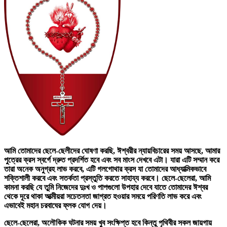
আমি তোমাদের ছেলে-ছেলীদের ঘোষণা করছি, ঈশ্বরীর ন্যায়বিচারের সময় আসছে, আমার
পুত্রের ক্রস স্বর্গে দ্রুত প্রদর্শিত হবে এবং সব মাংস দেখবে এটা। যারা এটি সম্মান করে
তারা অনেক অনুগ্রহ লাভ করবে, এটি গলগোথার ক্রস যা তোমাদের আধ্যাত্মিকভাবে
শক্তিশালী করবে এবং সতর্কতা প্রস্তুতি করতে সাহায্য করবে। ছেলে-ছেলেরা, আমি
কামনা করছি যে তুমি নিজেদের দুঃখ ও পাপগুলো উপহার দেবে যাতে তোমাদের ঈশ্বর
থেকে দূরে থাকা আত্মীয়রা সচেতনতা জাগ্রত হওয়ার সময়ে পরিণতি লাভ করে এবং
এভাবেই মহান চরবাঘের ফ্লক যোগ দেয়।
ছেলে-ছেলেরা, অলৌকিক ঘটনার সময় খুব সংক্ষিপ্ত হবে কিন্তু পৃথিবীর সকল জায়গায়