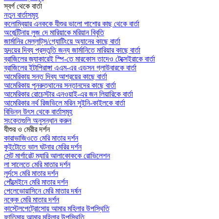
স্বর্গ থেকে বার্তা
নতুন বার্তাসমূহ
কলোম্বিয়ার এনককে যীশুর ভালো পাশোর কাছ থেকে বার্তা
অর্জেন্টিনায় লুজ দে মারিয়াকে মরিয়ান বিবৃতি
জার্মানির মেল্লাট্‌স/গ্যোটিংয়ে অ্যানের কাছে বার্তা
হৃদয়ের দিব্য প্রস্তুতি জন্য জার্মানিতে মারিয়ার কাছে বার্তা
ব্রাজিলের জ্যাকারেই স্পি-তে মারকোস তাদেও টেক্সেইরাকে বার্তা
ব্রাজিলের ইটাপিরাঙ্গা এএম-এর এডসন গ্লাউবারকে বার্তা
আমেরিকায় সন্ত দিব্য আশ্রয়ের কাছে বার্তা
আমেরিকায় পুনরুত্থানের সন্তানদের কাছে বার্তা
আমেরিকার রোচেস্টার এনওয়াই-এর জন লিয়ারিকে বার্তা
আমেরিকার নর্থ রিজভিলে মরিন সুইনি-কাইলকে বার্তা
বিভিন্ন উৎস থেকে বার্তাসমূহ
সংকেতগুলি অনুসন্ধান করুন
যীশুর ও মেরীর দর্শন
কারাভাজিওতে মেরি মাতার দর্শন
কুইটোতে ভাল ঘটনার মেরির দর্শন
সেন্ট মার্গারেট ম্যারি আলাকোককে রোভিলেশন
লা সালেতে মেরি মাতার দর্শন
লুর্দসে মেরি মাতার দর্শন
পোঁত্মেইনে মেরি মাতার দর্শন
পেলেভোয়াসিনে মেরি মাতার দর্ষন
নক্কে মেরি মাতার দর্শন
কাস্টেলপেট্রোসোয় আমার মহিলার উপস্থিতি
ফাতিমায় আমার মহিলার উপস্থিতি