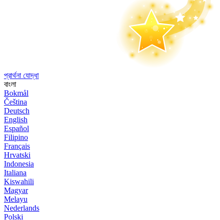
প্রার্থনা যোদ্ধা
বাংলা
Bokmål
Čeština
Deutsch
English
Español
Filipino
Français
Hrvatski
Indonesia
Italiana
Kiswahili
Magyar
Melayu
Nederlands
Polski