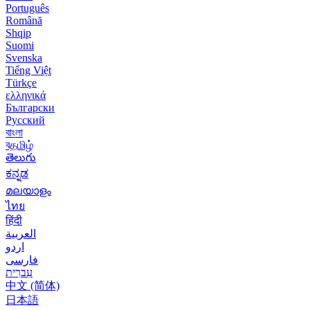
Português
Română
Shqip
Suomi
Svenska
Tiếng Việt
Türkçe
ελληνικά
Български
Русский
বাংলা
বதமிழ்
తెలుగు
ಕನ್ನಡ
മലയാളം
ไทย
हिंदी
العربية
اردو
فارسی
עִברִית
中文 (简体)
日本語