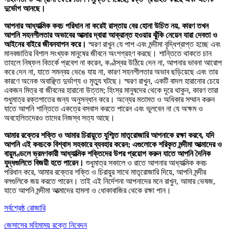
দুর্ভোগ আনছে।
আপনার আধ্যাত্মিক কবচ পরিধান না করেই রাস্তায় বের হোনা উচিত নয়, কারণ তখন
আপনি সহনশীলতার অভাবের আত্মার দ্বারা আক্রান্ত হওয়ার ঝুঁকি নেয়েন যারা দেবতা ও
আইনের বাইরে জীবনযাপন করে।
স্মরণ রাখুন যে পাপ এবং মন্দীমা বৃদ্ধিপ্রাপ্ত হচ্ছে এবং
মানবজাতির বিশাল সংখ্যক মানুষের জীবনে অংশগ্রহণ করছে। শান্তিতে থাকতে চান
তাহলে নিষ্ফল বিতর্কে প্রবেশ না করেন, কণ্ঠস্বর উঠিয়ে দেন না, আপনার ভাবনা আরোপ
করে দেন না, যাতে সমন্বয় ভেঙে যায় না, কারণ সহনশীলতার অভাব ছড়িয়েছে এবং তার
কারণে অনেক অবাঞ্ছিত দুর্ভাগ্য ও মৃত্যু ঘটছে। স্মরণ রাখুন, একটি বাদল হারানোর চেয়ে
একজন মিত্র বা জীবনের হারানো উত্তম; হিংস্র মানুষদের থেকে দূরে থাকুন, কারণ তারা
শুধুমাত্র রক্তপাতের জন্য অনুসন্ধান করে। অন্যের মতামত ও অধিকার সম্মান করুন
যাতে আপনি শান্তিতে একত্রে বসবাস করতে পারেন এবং ভুলবেন না যে অক্ষম ও
অবহেলিতদেরও তাদের নিজস্ব সত্য আছে।
আমার রক্তের শক্তি ও আমার চিরায়ুতে যুগ্মিত মাতৃরোজারি আপনাকে রক্ষা করবে, যদি
আপনি এই কবচকে বিশ্বাস সহকারে ব্যবহার করেন; এগুলোকে শরিকৃত মন্দীমা আত্মাদের ও
বায়ুমণ্ডলে ভ্রমণকারী আধ্যাত্মিক শক্তিদের উপর প্রয়োগ করুন যাতে আপনি দৈনিক
যুদ্ধগুলিতে বিজয়ী হতে পারেন।
শুধুমাত্র সকালে ও রাতে আপনার আধ্যাত্মিক কবচ
পরিধান করে, আমার রক্তের শক্তি ও চিরায়ুর সাথে মাতৃরোজারি দিয়ে, আপনি মন্দীর
বলগুলিকে জয় করতে পারেন। তাই এই নির্দেশনা আপনাদের মনে রাখুন, আমার ভেষজ,
যাতে আপনি মন্দীমা আত্মাদের হামলা ও ধোকাবাজির থেকে রক্ষা পান।
সর্বশ্রেষ্ঠ রোজারি
জেসাসের মহিমাময় রক্তে নিবেদন