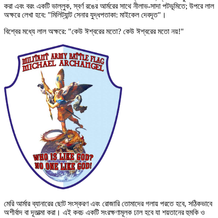
করা এবং বরং একটি ভাল্লুক, স্বর্ণ রঙের আর্মরের সাথে নীলাভ-সাদা পটভূমিতে; উপরে লাল
অক্ষরে লেখা হবে: "মিলিট্যান্ট সেনার যুদ্ধপতাকা: মাইকেল দেবদূত"।
বিশ্বের মধ্যে লাল অক্ষরে: "কেউ ঈশ্বরের মতো? কেউ ঈশ্বরের মতো নয়!"
মেরি আর্মার ব্যানারের ছোট সংস্করণ এবং রোজারি তোমাদের গলায় পরতে হবে, সঠিকভাবে
অশীর্বাদ বা দূতাত্মা করা। এই কবচ একটি সংরক্ষণামূলক ঢাল হবে যা শয়তানের হুমকি ও