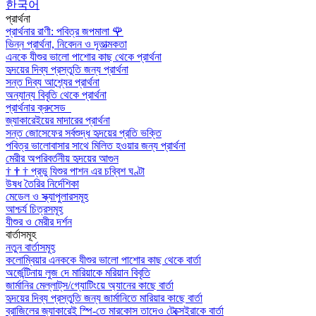
한국어
প্রার্থনা
প্রার্থনার রাণী: পবিত্র জপমালা
🌹
ভিন্ন প্রার্থনা, নিবেদন ও দূতাত্মকতা
এনকে যীশুর ভালো পাশোর কাছ থেকে প্রার্থনা
হৃদয়ের দিব্য প্রস্তুতি জন্য প্রার্থনা
সন্ত দিব্য আশ্র্যের প্রার্থনা
অন্যান্য বিবৃতি থেকে প্রার্থনা
প্রার্থনার ক্রুসেড
জ্যাকারেইয়ের মাদারের প্রার্থনা
সন্ত জোসেফের সর্বশুদ্ধ হৃদয়ের প্রতি ভক্তি
পবিত্র ভালোবাসার সাথে মিলিত হওয়ার জন্য প্রার্থনা
মেরীর অপরিবর্তনীয় হৃদয়ের আগুন
†
†
†
প্রভু যিশুর পাশন এর চব্বিশ ঘণ্টা
উষধ তৈরির নির্দেশিকা
মেডেল ও স্ক্যাপুলারসমূহ
আশ্চর্য চিত্রসমূহ
যীশুর ও মেরীর দর্শন
বার্তাসমূহ
নতুন বার্তাসমূহ
কলোম্বিয়ার এনককে যীশুর ভালো পাশোর কাছ থেকে বার্তা
অর্জেন্টিনায় লুজ দে মারিয়াকে মরিয়ান বিবৃতি
জার্মানির মেল্লাট্‌স/গ্যোটিংয়ে অ্যানের কাছে বার্তা
হৃদয়ের দিব্য প্রস্তুতি জন্য জার্মানিতে মারিয়ার কাছে বার্তা
ব্রাজিলের জ্যাকারেই স্পি-তে মারকোস তাদেও টেক্সেইরাকে বার্তা