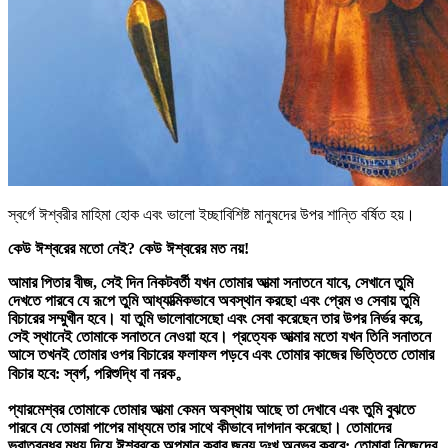
স্বর্গে ঈশ্বরীর মাহিমা হোক এবং ভালো ইচ্ছাবিশিষ্ট মানুষদের উপর শান্তি বর্ষিত হয়।
কেউ ঈশ্বরের মতো নেই? কেউ ঈশ্বরের মত নয়!
আমার পিতার বীজ, সেই দিন নিকটবর্তী যখন তোমার আত্মা সনাতনে যাবে, সেখানে তুমি
দেখতে পারবে যে রূপে তুমি আধ্যাত্মিকভাবে অবস্থান করছো এবং প্রেম ও সেবায় তুমি
বিচারের সম্মুখীন হবে। যা তুমি ভালোবাসেছো এবং সেবা করেছেন তার উপর নির্ভর করে,
সেই স্থানেই তোমাকে সনাতনে নেওয়া হবে। প্রত্যেক আত্মার মতো যখন তিনি সনাতনে
আসে তখনই তোমার ওপর বিচারের ফলাফল পড়বে এবং তোমার কাজের ভিত্তিতে তোমার
বিচার হবে: স্বর্গ, পরিশুদ্ধি বা নরক。
প্যারমেশ্বর তোমাকে তোমার আত্মা কেমন অবস্থায় আছে তা দেখাবে এবং তুমি বুঝতে
পারবে যে তোমরা পাপের মাধ্যমে তার সাথে কীভাবে দাগদান করেছো। তোমাদের
ভ্রাতৃবন্ধুর মধ্য দিয়ে ঈশ্বরকে অপমান করার জন্য দুঃখ অনুভব করবে; তোমারা নিজেদের