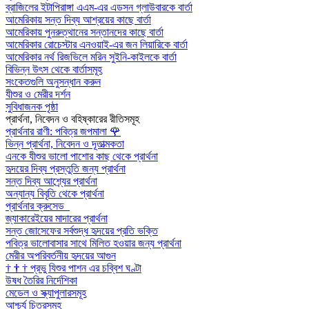
ব্রাজিলের ইটাপিরাঙ্গা এএম-এর এডসন গ্লাউবারকে বার্তা
আমেরিকায় সন্ত দিব্য আশ্রয়ের কাছে বার্তা
আমেরিকায় পুনরুত্থানের সন্তানদের কাছে বার্তা
আমেরিকার রোচেস্টার এনওয়াই-এর জন লিয়ারিকে বার্তা
আমেরিকার নর্থ রিজভিলে মরিন সুইনি-কাইলকে বার্তা
বিভিন্ন উৎস থেকে বার্তাসমূহ
সংকেতগুলি অনুসন্ধান করুন
যীশুর ও মেরীর দর্শন
সুবিধাজনক পৃষ্ঠা
প্রার্থনা, নিবেদন ও বহিষ্কারের রীতিসমূহ
প্রার্থনার রাণী: পবিত্র জপমালা
🌹
ভিন্ন প্রার্থনা, নিবেদন ও দূতাত্মকতা
এনকে যীশুর ভালো পাশোর কাছ থেকে প্রার্থনা
হৃদয়ের দিব্য প্রস্তুতি জন্য প্রার্থনা
সন্ত দিব্য আশ্র্যের প্রার্থনা
অন্যান্য বিবৃতি থেকে প্রার্থনা
প্রার্থনার ক্রুসেড
জ্যাকারেইয়ের মাদারের প্রার্থনা
সন্ত জোসেফের সর্বশুদ্ধ হৃদয়ের প্রতি ভক্তি
পবিত্র ভালোবাসার সাথে মিলিত হওয়ার জন্য প্রার্থনা
মেরীর অপরিবর্তনীয় হৃদয়ের আগুন
†
†
†
প্রভু যিশুর পাশন এর চব্বিশ ঘণ্টা
উষধ তৈরির নির্দেশিকা
মেডেল ও স্ক্যাপুলারসমূহ
আশ্চর্য চিত্রসমূহ