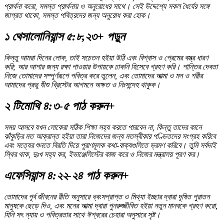
প্রার্থনা করো, সমস্ত প্রার্থনায় ও অনুরোধের সাথে। সেই উদ্দেশ্যে সকল ধৈর্যের সঙ্গে
জাগ্রত থাকো, সমস্ত পবিত্রদের জন্য অনুরোধ করা হোক।
১ থেসালোনিয়ান্স ৫:৮,২৩+ পড়ুন
কিন্তু আমরা দিনের লোক, তাই সচেতন হইয়া উঠি এবং বিশ্বাস ও প্রেমের বস্ত্র ধারণ
করি; আর আশার জন্য রক্ষা পাওয়ার উপায়কে ঢাকনি হিসেবে গ্রহণ করি। শান্তির দেবতা
নিজে তোমাদের সম্পূর্ণরূপে পবিত্র করে তুলেন, এবং তোমাদের আত্মা ও মন ও শরীর
আমাদের প্রভু যীশু খ্রিস্টের আগমনে অক্ষত ও নিঃসন্দেহ থাকুক।
২ টিমোথি ৪:৩-৫ পাঠ করুন+
সময় আসবে যখন লোকেরা সঠিক শিক্ষা সহ্য করতে পারবেন না, কিন্তু তাদের কানে
ঝাঁকুড়ির মত আক্রান্ত হইয়া তারা নিজেদের জন্য মতস্বীকার পণ্ডিতদের সংগ্রহ করিবে
এবং সত্যের শুনতে বিরতি দিয়ে পুরাণমূলক কথা-বাক্যগুলিতে ভ্রমণ করিবে। তুমি সর্বদাই
স্থির থাক, দুঃখ সহ্য কর, ইভাঞ্জেলিস্টের কাজ করে ও নিজের মন্ত্রালয় পূরণ কর।
এফেসিয়ান্স ৪:২২-২৪ পাঠ করুন+
তোমাদের পূর্ব জীবনের রীতি অনুসারে ধ্বংসপ্রাপ্ত ও মিথ্যা ইচ্ছার দ্বারা দূষিত পুরাতন
মানুষকে ছেড়ে দিও, এবং মনের আত্মা দ্বারা পুনরুজ্জীবিত হইয়া নতুন মানবকে গ্রহণ করো,
যিনি সৎ ন্যায় ও পবিত্রতার সাথে ঈশ্বরের চেহারা অনুসারে সৃষ্ট।