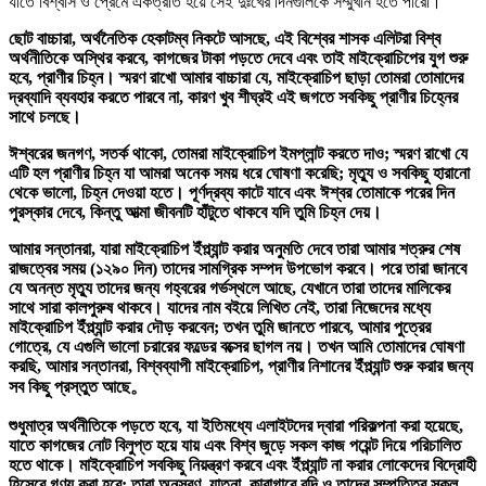
যাতে বিশ্বাস ও প্রেমে একত্রীত হয়ে সেই দুঃখের দিনগুলিকে সম্মুখীন হতে পারো।
ছোট বাচ্চারা, অর্থনৈতিক হেকাটম্ব নিকটে আসছে, এই বিশ্বের শাসক এলিটরা বিশ্ব
অর্থনীতিকে অস্থির করবে, কাগজের টাকা পড়তে দেবে এবং তাই মাইক্রোচিপের যুগ শুরু
হবে, প্রাণীর চিহ্ন। স্মরণ রাখো আমার বাচ্চারা যে, মাইক্রোচিপ ছাড়া তোমরা তোমাদের
দ্রব্যাদি ব্যবহার করতে পারবে না, কারণ খুব শীঘ্রই এই জগতে সবকিছু প্রাণীর চিহ্নের
সাথে চলছে।
ঈশ্বরের জনগণ, সতর্ক থাকো, তোমরা মাইক্রোচিপ ইমপ্লান্ট করতে দাও; স্মরণ রাখো যে
এটি হল প্রাণীর চিহ্ন যা আমরা অনেক সময় ধরে ঘোষণা করেছি; মৃত্যু ও সবকিছু হারানো
থেকে ভালো, চিহ্ন দেওয়া হতে। পূর্ণদ্রব্য কাটে যাবে এবং ঈশ্বর তোমাকে পরের দিন
পুরস্কার দেবে, কিন্তু আত্মা জীবনটি হাঁটুতে থাকবে যদি তুমি চিহ্ন দেয়।
আমার সন্তানরা, যারা মাইক্রোচিপ ইঁপ্ল্যান্ট করার অনুমতি দেবে তারা আমার শত্রুর শেষ
রাজত্বের সময় (১২৯০ দিন) তাদের সামগ্রিক সম্পদ উপভোগ করবে। পরে তারা জানবে
যে অনন্ত মৃত্যু তাদের জন্য গহ্বরের গর্ভস্থলে আছে, যেখানে তারা তাদের মালিকের
সাথে সারা কালপুরুষ থাকবে। যাদের নাম বইয়ে লিখিত নেই, তারা নিজেদের মধ্যে
মাইক্রোচিপ ইঁপ্ল্যান্ট করার দৌড় করবেন; তখন তুমি জানতে পারবে, আমার পুত্রের
গোত্রে, যে এগুলি ভালো চরারের ফল্ডের বক্সের ছাগল নয়। তখন আমি তোমাদের ঘোষণা
করছি, আমার সন্তানরা, বিশ্বব্যাপী মাইক্রোচিপ, প্রাণীর নিশানের ইঁপ্ল্যান্ট শুরু করার জন্য
সব কিছু প্রস্তুত আছে。
শুধুমাত্র অর্থনীতিকে পড়তে হবে, যা ইতিমধ্যে এলাইটদের দ্বারা পরিকল্পনা করা হয়েছে,
যাতে কাগজের নোট বিলুপ্ত হয়ে যায় এবং বিশ্ব জুড়ে সকল কাজ পয়েন্ট দিয়ে পরিচালিত
হতে থাকে। মাইক্রোচিপ সবকিছু নিয়ন্ত্রণ করবে এবং ইঁপ্ল্যান্ট না করার লোকেদের বিদ্রোহী
হিসেবে গণ্য করা হবে; তারা অনুসরণ, যাতনা, কারাগারে বন্দি ও তাদের সম্পত্তির সকল