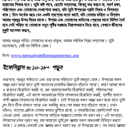
হারানোর শিকার হবে। তুমি কষ্ট পাবে, ছোটো সন্তানরা, কিন্তু ভয় করবে না, স্বর্গ রক্ষা,
পরিশোধন এবং তোমাদের দেখাশোনা করবে, যদি তুমি ঈশ্বরের প্রতি স্থির ও বিশ্বস্ত
থাক। তিন অর্ধেক বছর যেন একটা স্বপ্নের মতো কাটে, যদি তোমার ভক্তি ও বিশ্বাস
আমার প্রভুর উপর স্থির থাকে। ঈশ্বর এবং তোমাদের ভাইদের প্রেমের সাথে মিলিত ধৈর্য
হবে সেই শক্তি যা তোমাকে নতুন সৃষ্টির দরজায় নিরাপদভাবে নিয়ে যাবে, যেখানে জীবনের
মুকুট অপেক্ষা করবে。
আমার প্রভুর শান্তি তোমাদের মধ্যে থাকুক, আমার সর্বাধিক প্রিয় সন্তানরা। তুমি
ভালোবাসে, মেরী দ্য মিস্টিক রোজ।
উৎস:
www.mensajesdelbuenpastorenoc.org
ইফেসিয়ান্স ৬:১০-১৮+ পড়ুন
অবশেষে, প্রভুর শক্তিতে এবং তার বলের শক্তিতে তুমি মজবুত হোক। ঈশ্বরের সকল
অস্ত্র ধারণ করো যাতে তুমি শয়তানের চালাকির বিরুদ্ধে দাঁড়াতে পারো। কারণ আমরা মাংস
ও রক্তের বিরোধিতা করছি না, বরং প্রধানত্বগুলির বিরোধিতা করছি, শক্তিগুলোর
বিরোধিতা করছি, এই কালো অন্ধকারের বিশ্ব শাসকদের বিরোধিতা করছি, স্বর্গীয় স্থানে
পাপী আত্মার সৈন্যদলের বিরোধিতা করছি। তাই ঈশ্বরের সকল অস্ত্র ধারণ করো যাতে তুমি
মন্দ দিনে টিকে থাকতে পারো এবং সবকিছু করে শেষ করার পরে দাঁড়াতে পারো। তখন
দাঁড়াও, সত্যের বেল্টকে তোমার কামরে ঝুলিয়ে রাখো, ও ন্যায়বিচারের ব্রেস্টপ্লেট পড়ে
নেওয়া হোক; এছাড়াও গস্পেলের শান্তির সরঞ্জামে তোমার পদ ধারণ কর। এই সব ছাড়া,
বিশ্বাসের চাদর গ্রহণ কর, যার সাহায্যে তুমি মন্দ আত্মার সকল আগুনবর্ষা নিশ্চিহ্ন করতে
পারো। ও রক্ষার হেলমেট এবং আত্মার খড়্গ গ্রহণ কর, যা ঈশ্বরের শব্দ। সব সময়ে আত্মায়