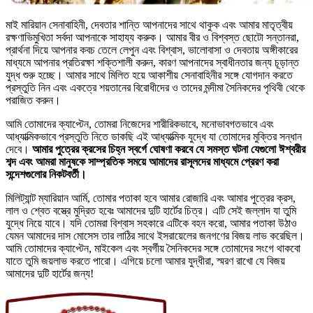
মাই মারিয়ান সেনাবাহিনী, দেবতার শান্তি আপনাদের সাথে থাকুক এবং আমার মাতৃত্বীয়
রক্ষণাভিমুখিতা সর্বদা আপনাকে সাহায্য করুক। আমার বীর ও বিশ্বস্ত ছোটো সন্তানরা,
প্রার্থনা দিয়ে আপনার কবচ তেলে লেপুন এবং বিশ্বাস, ভালোবাসা ও দেবতায় অঙ্গীকারের
মাধ্যমে আপনার প্রতিরক্ষা শক্তিশালী করুন, কারণ আপনাদের স্বাধীনতার জন্য চূড়ান্ত
যুদ্ধ শুরু হচ্ছে। আমার সাথে মিলিত হয়ে আকাশীয় সেনাবাহিনীর সঙ্গে যোগদান করতে
প্রস্তুতি নিন এবং একত্রে শয়তানের বিরোধীদের ও তাদের মন্দীমা সৈনিকদের পৃথিবী থেকে
পরাজিত করুন।
আমি তোমাদের ক্যাপ্টেন, তোমরা নিজেদের শারীরিকভাবে, মনোভাবগতভাবে এবং
আধ্যাত্মিকভাবে প্রস্তুতি নিতে ডাকছি এই আধ্যাত্মিক যুদ্ধে যা তোমাদের মুক্তির সন্ধান
দেবে।
আমার পুত্রের ক্রসের চিহ্ন স্বর্গে ঘোষণা করবে যে সমস্ত ঘটনা যেগুলো ঈশ্বরীর
শব্দ এবং আমরা মানুষকে সাম্প্রতিক সময়ে আমাদের রাসূলদের মাধ্যমে প্রেরণ করা
সন্দেশগুলোর নিকটবর্তী।
মিলিট্যান্ট ম্যারিয়ান আর্মি, তোমার পতাকা হবে আমার রোজারি এবং আমার পুত্রের ক্রস,
লাল ও শ্বেত বস্ত্রে মুদ্রিত হবেঃ আমাদের দুটি হার্টের চিত্র। এটি সেই জল্লাদ যা তুমি
যুদ্ধে নিয়ে যাবে। যদি তোমরা বিশ্বাস সহকারে এটিকে বহন করো, আমার পতাকা উঠাও
যেমন আমাদের দাস মোসেস তার লাঠির সাথে ইসরায়েলের জনগণের বিজয় লাভ করেছিল।
আমি তোমাদের ক্যাপ্টেন, মাইকেল এবং স্বর্গীয় সৈনিকদের সঙ্গে তোমাদের সংগে থাকবো
যাতে তুমি জয়লাভ করতে পারো। এগিয়ে চলো আমার যুদ্ধীরা, স্মরণ রাখো যে বিজয়
আমাদের দুটি হার্টের জন্য!