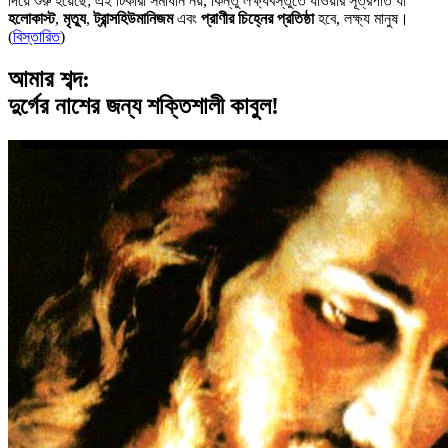
দিয়ে শুরু হয়েছে; এই টিকারা সমাধান নয়, কিন্তু লক্ষ্যবস্তুতে যাওয়ার সূত্রপাত যা
হলোকাস্ট
,
মৃত্যু
,
ট্রান্সহিউমানিজম
এবং
প্রাণীর চিহ্নের প্রতিষ্ঠা
হবে, লক্ষ্য মানুষ।
(
বিস্তারিত
)
আমার শব্দ:
দুর্গের নাশের জন্য শক্তিশালী কাবুল!