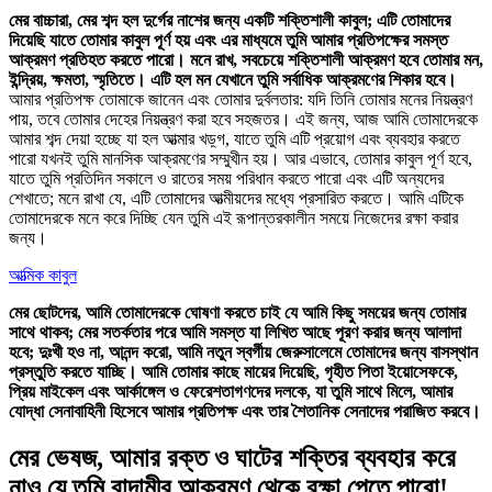
মের বাচ্চারা, মের শব্দ হল দুর্গের নাশের জন্য একটি শক্তিশালী কাবুল; এটি তোমাদের
দিয়েছি যাতে তোমার কাবুল পূর্ণ হয় এবং এর মাধ্যমে তুমি আমার প্রতিপক্ষের সমস্ত
আক্রমণ প্রতিহত করতে পারো। মনে রাখ, সবচেয়ে শক্তিশালী আক্রমণ হবে তোমার মন,
ইন্দ্রিয়, ক্ষমতা, স্মৃতিতে। এটি হল মন যেখানে তুমি সর্বাধিক আক্রমণের শিকার হবে।
আমার প্রতিপক্ষ তোমাকে জানেন এবং তোমার দুর্বলতার: যদি তিনি তোমার মনের নিয়ন্ত্রণ
পায়, তবে তোমার দেহের নিয়ন্ত্রণ করা হবে সহজতর। এই জন্য, আজ আমি তোমাদেরকে
আমার শব্দ দেয়া হচ্ছে যা হল আত্মার খড়্গ, যাতে তুমি এটি প্রয়োগ এবং ব্যবহার করতে
পারো যখনই তুমি মানসিক আক্রমণের সম্মুখীন হয়। আর এভাবে, তোমার কাবুল পূর্ণ হবে,
যাতে তুমি প্রতিদিন সকালে ও রাতের সময় পরিধান করতে পারো এবং এটি অন্যদের
শেখাতে; মনে রাখা যে, এটি তোমাদের আত্মীয়দের মধ্যে প্রসারিত করতে। আমি এটিকে
তোমাদেরকে মনে করে দিচ্ছি যেন তুমি এই রূপান্তরকালীন সময়ে নিজেদের রক্ষা করার
জন্য।
আত্মিক কাবুল
মের ছোটদের, আমি তোমাদেরকে ঘোষণা করতে চাই যে আমি কিছু সময়ের জন্য তোমার
সাথে থাকব; মের সতর্কতার পরে আমি সমস্ত যা লিখিত আছে পূরণ করার জন্য আলাদা
হবে; দুঃখী হও না, আনন্দ করো, আমি নতুন স্বর্গীয় জেরুসালেমে তোমাদের জন্য বাসস্থান
প্রস্তুতি করতে যাচ্ছি। আমি তোমার কাছে মায়ের দিয়েছি, গৃহীত পিতা ইয়োসেফকে,
প্রিয় মাইকেল এবং আর্কাঙ্গেল ও ফেরেশতাগণদের দলকে, যা তুমি সাথে মিলে, আমার
যোদ্ধা সেনাবাহিনী হিসেবে আমার প্রতিপক্ষ এবং তার শৈতানিক সেনাদের পরাজিত করবে।
মের ভেষজ, আমার রক্ত ও ঘাটের শক্তির ব্যবহার করে
নাও যে তুমি বাদামীর আক্রমণ থেকে রক্ষা পেতে পারো!