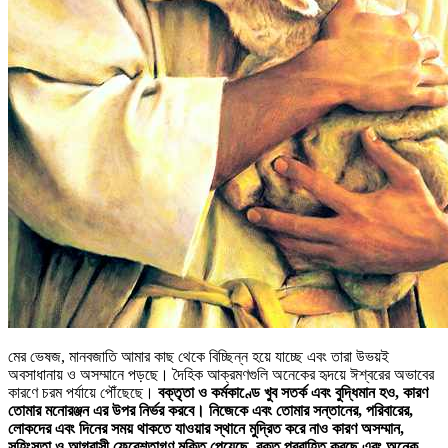
মের ভেষজ, মানবজাতি আমার কাছ থেকে বিচ্ছিন্ন হয়ে যাচ্ছে এবং তারা উভয়ই
অবসাধানায় ও অসম্মানে পড়ছে। দৈহিক আক্রমণগুলি অনেকের হৃদয়ে ঈশ্বরের অভাবের
কারণে চরম পর্যায়ে পৌঁছেছে।
বক্তৃতা ও কর্মকাণ্ডে খুব সতর্ক এবং বুদ্ধিমান হও, কারণ
তোমার মনোরঞ্জন এর উপর নির্ভর করবে। নিজেকে এবং তোমার সন্তানের, পরিবারের,
লোকদের এবং দিনের সময় থাকতে যাওয়ার স্থানে মুদ্রিত করে নাও কারণ অসম্মান,
সহিংসতা ও আগ্রাসী ফেরেশতাগণ মুক্তি পেয়েছে, রক্ত প্রবাহিত করছে এবং অনেক