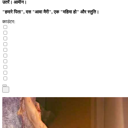
उतरें। आमीन।
"हमारे पिता", दस "आवा मैरी", एक "महिमा हो" और स्तुति।
काउंटर: