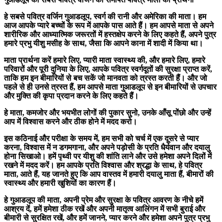
हे सबसे पवित्र वर्जिन गुआडलूप, स्वर्ग की रानी और अमेरिका की माता। हम
आज आपके प्यारे बच्चों के रूप में आपके पास आते हैं। हम आपसे माता से अपने
शारीरिक और आध्यात्मिक जरूरतों में हस्तक्षेप करने के लिए कहते हैं, अपने पुत्र
हमारे प्रभु यीशु मसीह के साथ, जैसा कि आपने काना में शादी में किया था।
माता प्रार्थना करें हमारे लिए, प्यारी माता स्वास्थ्य की, और हमारे लिए, हमारे
परिवारों और पूरी दुनिया के लिए, आपके पवित्र स्वर्गदूतों की सुरक्षा प्राप्त करें,
ताकि हम इन बीमारियों से बच सकें जो मानवता को त्रस्त करती हैं। और जो
पहले से ही उनसे त्रस्त हैं, हम आपसे माता गुआडलूप से इन बीमारियों से उपचार
और मुक्ति की कृपा प्रदान करने के लिए कहते हैं।
हे माता, कमजोर और भयभीत लोगों की पुकार सुनो, उनके आँसू पोंछो और उन्हें
आप में विश्वास करने और ठीक होने में मदद करो।
इस कठिनाई और परीक्षा के समय में, हम सभी को चर्च में एक दूसरे से प्यार
करना, विश्वास में न डगमगाना, और अपने पड़ोसी के प्रति धैर्यवान और दयालु
होना सिखाओ। हमें पृथ्वी पर यीशु की शांति लाने और उसे हमेशा अपने दिलों में
रखने में मदद करें। हम आपके प्रति विश्वास और श्रद्धा के साथ, हे पवित्र
माता, आते हैं, यह जानते हुए कि आप वास्तव में हमारी दयालु माता हैं, बीमारों की
स्वास्थ्य और हमारी खुशियों का कारण हैं।
हे गुआडलूप की माता, अपनी प्रेम और सुरक्षा के पवित्र आवरण के नीचे हमें
आश्रय दें, हमें हमेशा ठीक रखें और अपनी मातृत्व आलिंगन में सभी बुराई और
बीमारी से सुरक्षित रखें, और हमें जानने, प्यार करने और हमेशा अपने पुत्र प्रभु