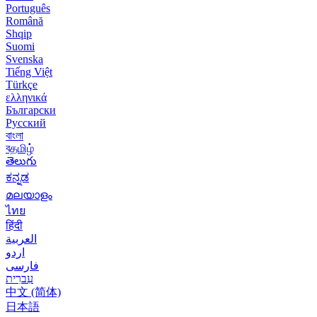
Português
Română
Shqip
Suomi
Svenska
Tiếng Việt
Türkçe
ελληνικά
Български
Русский
বাংলা
বதமிழ்
తెలుగు
ಕನ್ನಡ
മലയാളം
ไทย
हिंदी
العربية
اردو
فارسی
עִברִית
中文 (简体)
日本語