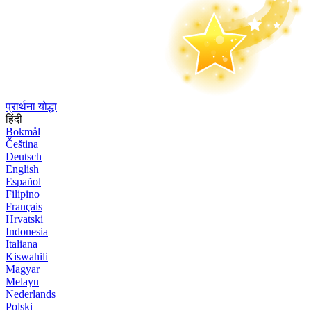
प्रार्थना योद्धा
हिंदी
Bokmål
Čeština
Deutsch
English
Español
Filipino
Français
Hrvatski
Indonesia
Italiana
Kiswahili
Magyar
Melayu
Nederlands
Polski