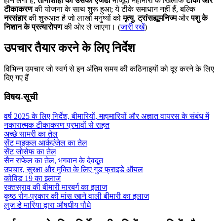
होने लगी है,
तानाशाही का उसका एजेंडा
मौजूदा महामारी के खिलाफ
टीकों और
टीकाकरण
की योजना के साथ शुरू हुआ; ये टीके समाधान नहीं हैं, बल्कि
नरसंहार
की शुरुआत है जो लाखों मनुष्यों को
मृत्यु
,
ट्रांसह्यूमनिज्म
और
पशु के
निशान के प्रत्यारोपण
की ओर ले जाएगा। (
जारी रखें
)
उपचार तैयार करने के लिए निर्देश
विभिन्न उपचार जो स्वर्ग से इन अंतिम समय की कठिनाइयों को दूर करने के लिए
दिए गए हैं
विषय-सूची
वर्ष 2025 के लिए निर्देश, बीमारियों, महामारियों और अज्ञात वायरस के संबंध में
नकारात्मक टीकाकरण प्रभावों से राहत
अच्छे सामरी का तेल
सेंट माइकल आर्कएंजेल का तेल
सेंट जोसेफ का तेल
सैन राफेल का तेल, भगवान के देवदूत
उपचार, सुरक्षा और मुक्ति के लिए गुड फ्राइडे ऑयल
कोविड 19 का इलाज
रक्तस्राव की बीमारी मारबर्ग का इलाज
कुष्ठ रोग-प्रकार की मांस खाने वाली बीमारी का इलाज
लुज डे मारिया द्वारा औषधीय पौधे