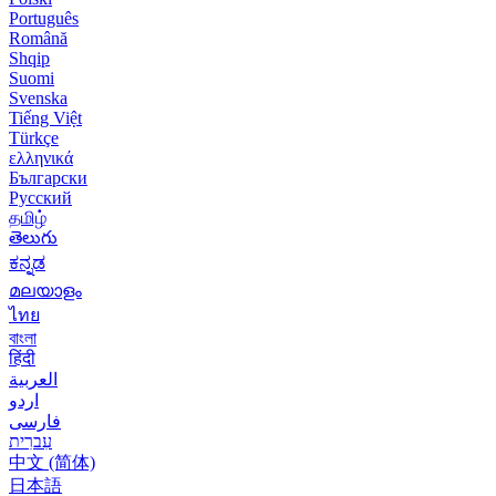
Português
Română
Shqip
Suomi
Svenska
Tiếng Việt
Türkçe
ελληνικά
Български
Русский
தமிழ்
తెలుగు
ಕನ್ನಡ
മലയാളം
ไทย
বাংলা
हिंदी
العربية
اردو
فارسی
עִברִית
中文 (简体)
日本語