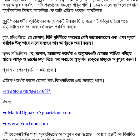
জন্য অনুরোধ করছি। এটি শয়তানের বিরুদ্ধে শক্তিশালী। ১৯২৯ সালে ব্রাজিলে জেসাস
ক্রুসিফাইড সিস্টার আমেলিয়া-কে আমি এটিকে প্রকাশ করেছিলাম
মুকুট* তার ধর্মীয় প্রতিষ্ঠানের জন্য একটি উপহার ছিল, পরে এটি সর্বত্র ছড়িয়ে পড়ে।
এই স্থানে তোমরা অবশ্যই এরূপ প্রার্থনা করবে:
বৃহৎ মণিগুলিতে:
হে জেসাস, যিনি পৃথিবীতে সবচেয়ে বেশি ভালোবাসতেন এবং এখন স্বর্গে
সর্বাধিক উষ্ণভাবে ভালোবাসছেন তার আশ্রুকে স্মরণ করুন।
ক্ষুদ্র মণিগুলিতে:
হে জেসাস, আমাদের প্রার্থনা ও অনুরোধগুলি তোমার সর্বাধিক পবিত্র
মাতার আশ্রু ও দুঃখের মধ্য দিয়ে এবং সবচেয়ে মূল্যবান রক্তের মাধ্যমে অনুগ্রহ করুন।
প্রথম ও শেষ প্রার্থনা একই রাখো।
এটিকে প্রার্থনা করলে তোমরা মহৎ বিশেষাধিকার এবং সাহায্য পাবে।
আমার মাতার আশ্রুের রোজারি*
উৎস:
➥ MarioDIgnazioApparizioni.com
➥ www.YouTube.com
এই ওয়েবসাইটের পাঠ্য স্বয়ংক্রিয়ভাবে অনুবাদ করা হয়েছে। কোনো ত্রুটি কে বিনায়িত
করুন এবং ইংরেজি অনুবাদের দিকে নজরে রাখুন।