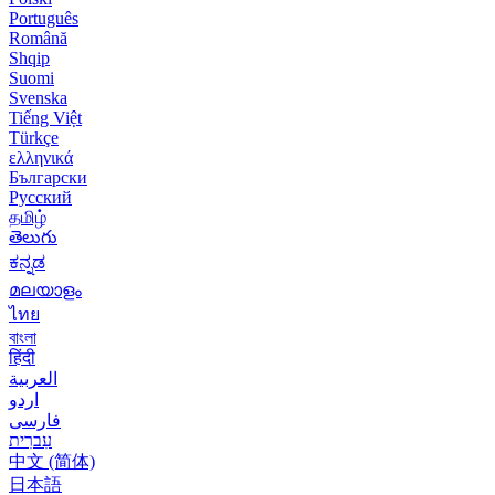
Português
Română
Shqip
Suomi
Svenska
Tiếng Việt
Türkçe
ελληνικά
Български
Русский
தமிழ்
తెలుగు
ಕನ್ನಡ
മലയാളം
ไทย
বাংলা
हिंदी
العربية
اردو
فارسی
עִברִית
中文 (简体)
日本語