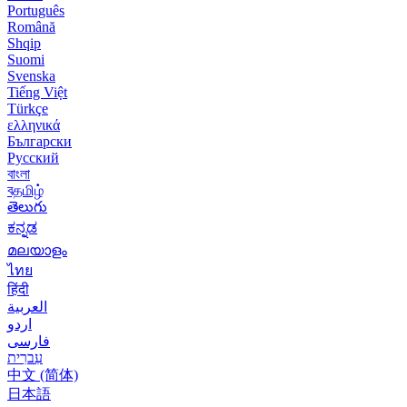
Português
Română
Shqip
Suomi
Svenska
Tiếng Việt
Türkçe
ελληνικά
Български
Русский
বাংলা
বதமிழ்
తెలుగు
ಕನ್ನಡ
മലയാളം
ไทย
हिंदी
العربية
اردو
فارسی
עִברִית
中文 (简体)
日本語