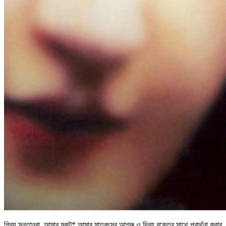
প্রিয় সন্তানরা, আমার মুকুট* আমার মাতৃবৎসর আশ্রু ও দিব্য রক্তের সাথে প্রার্থনা করার