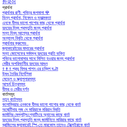
한국어
প্রার্থনা
প্রার্থনার রাণী: পবিত্র জপমালা
🌹
ভিন্ন প্রার্থনা, নিবেদন ও দূতাত্মকতা
এনকে যীশুর ভালো পাশোর কাছ থেকে প্রার্থনা
হৃদয়ের দিব্য প্রস্তুতি জন্য প্রার্থনা
সন্ত দিব্য আশ্র্যের প্রার্থনা
অন্যান্য বিবৃতি থেকে প্রার্থনা
প্রার্থনার ক্রুসেড
জ্যাকারেইয়ের মাদারের প্রার্থনা
সন্ত জোসেফের সর্বশুদ্ধ হৃদয়ের প্রতি ভক্তি
পবিত্র ভালোবাসার সাথে মিলিত হওয়ার জন্য প্রার্থনা
মেরীর অপরিবর্তনীয় হৃদয়ের আগুন
†
†
†
প্রভু যিশুর পাশন এর চব্বিশ ঘণ্টা
উষধ তৈরির নির্দেশিকা
মেডেল ও স্ক্যাপুলারসমূহ
আশ্চর্য চিত্রসমূহ
যীশুর ও মেরীর দর্শন
বার্তাসমূহ
নতুন বার্তাসমূহ
কলোম্বিয়ার এনককে যীশুর ভালো পাশোর কাছ থেকে বার্তা
অর্জেন্টিনায় লুজ দে মারিয়াকে মরিয়ান বিবৃতি
জার্মানির মেল্লাট্‌স/গ্যোটিংয়ে অ্যানের কাছে বার্তা
হৃদয়ের দিব্য প্রস্তুতি জন্য জার্মানিতে মারিয়ার কাছে বার্তা
ব্রাজিলের জ্যাকারেই স্পি-তে মারকোস তাদেও টেক্সেইরাকে বার্তা