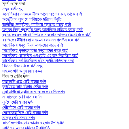
স্বর্গ থেকে বার্তা
নতুন বার্তাসমূহ
কলোম্বিয়ার এনককে যীশুর ভালো পাশোর কাছ থেকে বার্তা
অর্জেন্টিনায় লুজ দে মারিয়াকে মরিয়ান বিবৃতি
জার্মানির মেল্লাট্‌স/গ্যোটিংয়ে অ্যানের কাছে বার্তা
হৃদয়ের দিব্য প্রস্তুতি জন্য জার্মানিতে মারিয়ার কাছে বার্তা
ব্রাজিলের জ্যাকারেই স্পি-তে মারকোস তাদেও টেক্সেইরাকে বার্তা
ব্রাজিলের ইটাপিরাঙ্গা এএম-এর এডসন গ্লাউবারকে বার্তা
আমেরিকায় সন্ত দিব্য আশ্রয়ের কাছে বার্তা
আমেরিকায় পুনরুত্থানের সন্তানদের কাছে বার্তা
আমেরিকার রোচেস্টার এনওয়াই-এর জন লিয়ারিকে বার্তা
আমেরিকার নর্থ রিজভিলে মরিন সুইনি-কাইলকে বার্তা
বিভিন্ন উৎস থেকে বার্তাসমূহ
সংকেতগুলি অনুসন্ধান করুন
যীশুর ও মেরীর দর্শন
কারাভাজিওতে মেরি মাতার দর্শন
কুইটোতে ভাল ঘটনার মেরির দর্শন
সেন্ট মার্গারেট ম্যারি আলাকোককে রোভিলেশন
লা সালেতে মেরি মাতার দর্শন
লুর্দসে মেরি মাতার দর্শন
পোঁত্মেইনে মেরি মাতার দর্শন
পেলেভোয়াসিনে মেরি মাতার দর্ষন
নক্কে মেরি মাতার দর্শন
কাস্টেলপেট্রোসোয় আমার মহিলার উপস্থিতি
ফাতিমায় আমার মহিলার উপস্থিতি