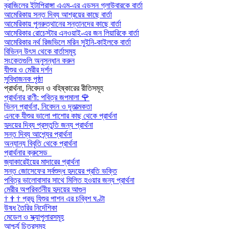
ব্রাজিলের ইটাপিরাঙ্গা এএম-এর এডসন গ্লাউবারকে বার্তা
আমেরিকায় সন্ত দিব্য আশ্রয়ের কাছে বার্তা
আমেরিকায় পুনরুত্থানের সন্তানদের কাছে বার্তা
আমেরিকার রোচেস্টার এনওয়াই-এর জন লিয়ারিকে বার্তা
আমেরিকার নর্থ রিজভিলে মরিন সুইনি-কাইলকে বার্তা
বিভিন্ন উৎস থেকে বার্তাসমূহ
সংকেতগুলি অনুসন্ধান করুন
যীশুর ও মেরীর দর্শন
সুবিধাজনক পৃষ্ঠা
প্রার্থনা, নিবেদন ও বহিষ্কারের রীতিসমূহ
প্রার্থনার রাণী: পবিত্র জপমালা
🌹
ভিন্ন প্রার্থনা, নিবেদন ও দূতাত্মকতা
এনকে যীশুর ভালো পাশোর কাছ থেকে প্রার্থনা
হৃদয়ের দিব্য প্রস্তুতি জন্য প্রার্থনা
সন্ত দিব্য আশ্র্যের প্রার্থনা
অন্যান্য বিবৃতি থেকে প্রার্থনা
প্রার্থনার ক্রুসেড
জ্যাকারেইয়ের মাদারের প্রার্থনা
সন্ত জোসেফের সর্বশুদ্ধ হৃদয়ের প্রতি ভক্তি
পবিত্র ভালোবাসার সাথে মিলিত হওয়ার জন্য প্রার্থনা
মেরীর অপরিবর্তনীয় হৃদয়ের আগুন
†
†
†
প্রভু যিশুর পাশন এর চব্বিশ ঘণ্টা
উষধ তৈরির নির্দেশিকা
মেডেল ও স্ক্যাপুলারসমূহ
আশ্চর্য চিত্রসমূহ