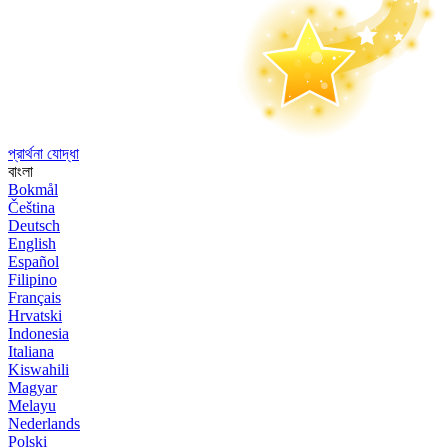
প্রার্থনা যোদ্ধা
বাংলা
Bokmål
Čeština
Deutsch
English
Español
Filipino
Français
Hrvatski
Indonesia
Italiana
Kiswahili
Magyar
Melayu
Nederlands
Polski